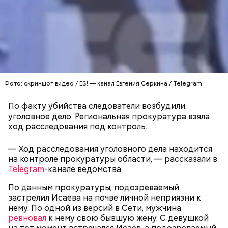
Миссюра постоянно путался в показаниях.
Например, сначала он обвинял в отравлении друга
«недоброжелателей», потом признал вину, а еще
через некоторое время назвал смерть приятеля
случайностью. В январе 2026 года он извинился
Фото: скриншот видео / ES! — канал Евгения Серкина / Telegram
перед жертвами.
По факту убийства следователи возбудили
уголовное дело. Региональная прокуратура взяла
ход расследования под контроль.
Приговор Гасанову
— Ход расследования уголовного дела находится
на контроле прокуратуры области, — рассказали в
Telegram
-канале ведомства.
По данным прокуратуры, подозреваемый
застрелил Исаева на почве личной неприязни к
нему. По одной из версий в Сети, мужчина
ревновал
к нему свою бывшую жену. С девушкой