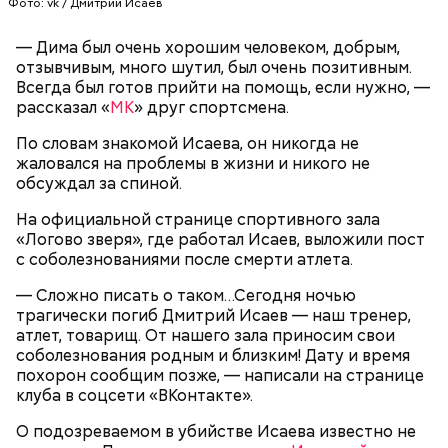
Фото: vk / Дмитрий Исаев
Тлиашиновой
источника, у нее был специфический запах. Воду
вылили, на раковине остались пятна, похожие на
— Дима был очень хорошим человеком, добрым,
следы от кислотного ожога, — вспоминал
дядя
отзывчивым, много шутил, был очень позитивным.
Миссюры
в беседе со следователями.
Всегда был готов прийти на помощь, если нужно, —
рассказал «
МК
» друг спортсмена.
По словам знакомой Исаева, он никогда не
жаловался на проблемы в жизни и никого не
обсуждал за спиной.
На официальной странице спортивного зала
«Логово зверя», где работал Исаев, выложили пост
с соболезнованиями после смерти атлета.
Гусейн Гасанов на момент начала расследования
находился в ОАЭ. Узнав о своем заочном аресте,
— Сложно писать о таком…Сегодня ночью
блогер заявил, что ни в чем не виновен и уже
трагически погиб Дмитрий Исаев — наш тренер,
погасил все долги перед налоговой на еще
атлет, товарищ. От нашего зала приносим свои
большую сумму — 320 миллионов рублей.
Также Миссюра пытался отравить брата девушки,
соболезнования родным и близким! Дату и время
своего дядю и еще одного родственника. Он
похорон сообщим позже, — написали на странице
регулярно добавлял жертвам химикаты в специи,
клуба в соцсети «ВКонтакте».
напитки и даже святую воду из храма.
О подозреваемом в убийстве Исаева известно не