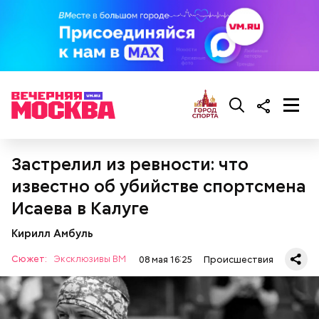
все тяготы этого приговора, — приводит слова
адвоката Гасанова
РЕН ТВ
.
К чему приговорили Миссюру
Застрелил из ревности: что
известно об убийстве спортсмена
Исаева в Калуге
Адвокат Гасанова Козяйкин заявил, что после
вынесения приговора блогер пребывает в
Кирилл Амбуль
«непростом эмоциональном состоянии».
Сюжет:
Эксклюзивы ВМ
08 мая 16:25
Происшествия