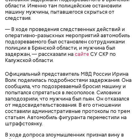
стоимость снизилась до 60 миллионов рублей. Но в
отчиму не нравились девушки Миссюры, он считал
области. Именно там полицейские остановили
итоге жилье было переоформлено на третье лицо
их «людьми не его уровня». Со своей последней
машину мужчины, пытавшегося скрыться от
за пачку печенья.
избранницей молодой человек планировал
следствия.
пожениться и завести детей.
— В ходе проведения следственных действий и
оперативно-разыскных мероприятий автомобиль
подозреваемого был остановлен сотрудниками
полиции в Брянской области, и мужчина был
задержан, — рассказали на
сайте
СУ СКР по
Калужской области.
Официальный представитель МВД России Ирина
Волк поделилась подробностями задержания. Она
Хотя Гасанов якобы «не осознавал преступный
сообщила, что подозреваемый бросил машину и
характер своих действий», он зачем-то начал
попытался спрятаться в лесополосе. Силовики
активно распродавать имущество, вызвавшее
Фото: Пресс-служба ГСУ СК по Московской области
заподозрили, что мужчина был пьян. Он отказался
вопросы у оперативников. Сначала он избавился от
от медосвидетельствования. В его отношении
автомобиля Rolls-Royce Cullinan, затем выставил на
составили административные протоколы по трем
продажу трехкомнатную квартиру в «Москве-
Миссюра родился в 1999 году. Окончил Московский
статьям. Автомобиль фигуранта переместили на
Сити».
автомобильно-дорожный государственный
штрафстоянку.
технический университет, после получения
диплома жил с матерью и отчимом, подрабатывал
В ходе допроса злоумышленник признал вину в