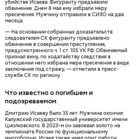
репетитором по математике.
убийстве Исаева. Фигуранту предъявили
обвинение. Днем 8 мая ему избрали меру
пресечения. Мужчину отправили в СИЗО на два
месяца.
— На основании собранных доказательств
следователем СК фигуранту предъявлено
обвинение в совершении преступления,
В июле 2024 года Артема Миссюру задержали и
предусмотренного ч. 1 ст. 105 УК РФ. Обвиняемый
отправили в СИЗО, обвинив в убийстве двух лиц и
признал вину, по ходатайству следствия в
покушении на убийство еще семи человек. СМИ
отношении него избрана мера пресечения в виде
прозвали обвиняемого «балашихинским
Продажа квартиры в «Москве-Сити»
заключения под стражу, — отметили в пресс-
отравителем». Ровно через год
службе СК по региону.
правоохранительные органы завершили
расследование и передали дело в суд. Начались
долгие разбирательства. Во время одного из
Что известно о погибшем и
заседаний молодой человек раскрыл судье детали
подозреваемом
собственной биографии.
Дмитрию Исаеву было 35 лет. Мужчина окончил
Калужский государственный университет имени
Циолковского. В 2023-м он завоевал золото на
чемпионате России по функциональному
многоборью. Исаев также имел опыт работы