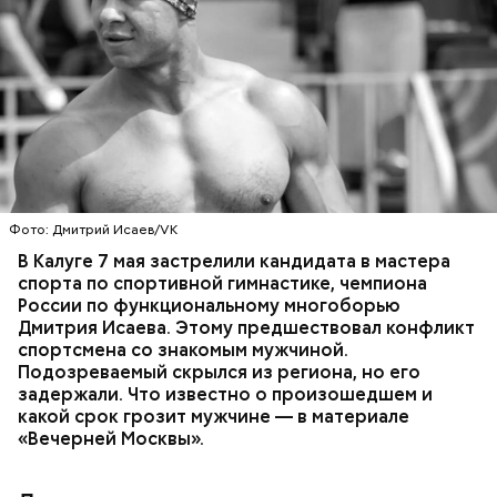
Еще молодой человек
хотел отказаться
от
предоставленного государством адвоката и
самостоятельно защищать себя в суде, но потом
передумал.
— Также суд лишил его права заниматься
деятельностью, связанной с администрированием
сайтов электронных или информационно-
Фото: Дмитрий Исаев/VK
телекоммуникационных сетей, сроком на два года,
В Калуге 7 мая застрелили кандидата в мастера
— сообщили в пресс-службе
московской
спорта по спортивной гимнастике, чемпиона
прокуратуры
.
России по функциональному многоборью
Дмитрия Исаева. Этому предшествовал конфликт
спортсмена со знакомым мужчиной.
Подозреваемый скрылся из региона, но его
задержали. Что известно о произошедшем и
Затем молодой человек заявил, что хочет
заняться
какой срок грозит мужчине — в материале
паломничеством
и посетить места захоронения
Пытался убить за любовь: как
«Вечерней Москвы».
своих жертв. В случае своего освобождения
история с отравлением
Миссюра обещал помириться с родителями и
пирожками переросла в
покушение
начать «нести только добро и пользу людям».