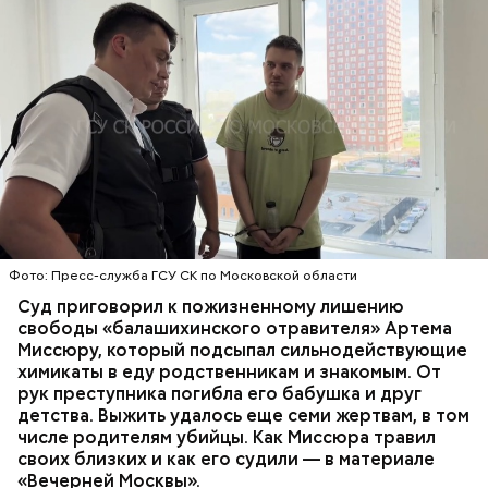
Все началось в июне, когда двое супругов
Видео: пресс-служба ГСУ СК по Московской области
обратились в местную больницу с жалобами на
плохое самочувствие. Врачи не смогли поставить
им точный диагноз, после чего анализы
потерпевших направили на экспертизу. В них
ОТРАВЛЕНИЯ
БАЛАШИХА
РОДИТЕЛИ
специалисты обнаружили сильнодействующий
СЛЕДСТВЕННЫЙ КОМИТЕТ
ЭКСПЕРТИЗЫ
химикат дихлорэтан, который не мог попасть в
организм супругов случайно. То же самое вещество
нашли в еде, изъятой из квартиры пострадавших.
Фото: Пресс-служба ГСУ СК по Московской области
Суд приговорил к пожизненному лишению
свободы «балашихинского отравителя» Артема
Миссюру, который подсыпал сильнодействующие
химикаты в еду родственникам и знакомым. От
рук преступника погибла его бабушка и друг
детства. Выжить удалось еще семи жертвам, в том
числе родителям убийцы. Как Миссюра травил
своих близких и как его судили — в материале
«Вечерней Москвы».