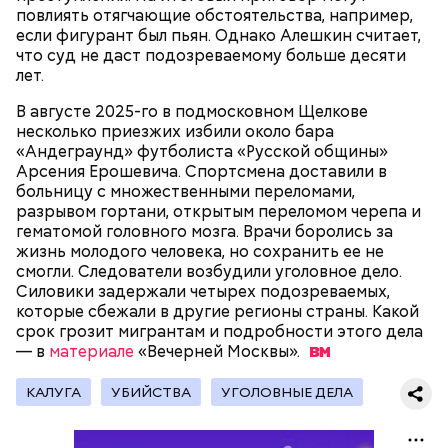
повлиять отягчающие обстоятельства, например,
если фигурант был пьян. Однако Алешкин считает,
что суд не даст подозреваемому больше десяти
Родственники обналичивали деньги и возвращали
лет.
их Гасанову. А чтобы пользоваться деньгами и не
вызвать подозрений у налоговой, Гасанов либо
В августе 2025-го в подмосковном Щелкове
распределял их между еще несколькими счетами,
несколько приезжих избили около бара
либо
покупал на них квартиры
.
«Андеграунд» футболиста «Русской общины»
Арсения Ерошевича. Спортсмена доставили в
больницу с множественными переломами,
разрывом гортани, открытым переломом черепа и
Следующим подопытным стал друг детства
гематомой головного мозга. Врачи боролись за
Миссюры Константин. 3 февраля того же года,
жизнь молодого человека, но сохранить ее не
когда молодые люди ехали вместе в машине,
смогли. Следователи возбудили уголовное дело.
— Гасанов, являясь индивидуальным
подозреваемый угостил приятеля морсом с
Силовики задержали четырех подозреваемых,
предпринимателем, осуществлял
этиленгликолем. Через два дня Константин умер в
которые сбежали в другие регионы страны. Какой
предпринимательскую деятельность в области
больнице.
срок грозит мигрантам и подробности этого дела
продажи и размещения рекламы в социальных
— в
материале
«Вечерней
Москвы».
сетях. С целью сокрытия своих доходов часть
денежных средств от спонсоров розыгрышей,
покупателей различных мотивационных курсов и
КАЛУГА
УБИЙСТВА
УГОЛОВНЫЕ ДЕЛА
прогнозов ставок на спорт Гасанов получал на
свои личные лицевые счета как физического лица, а