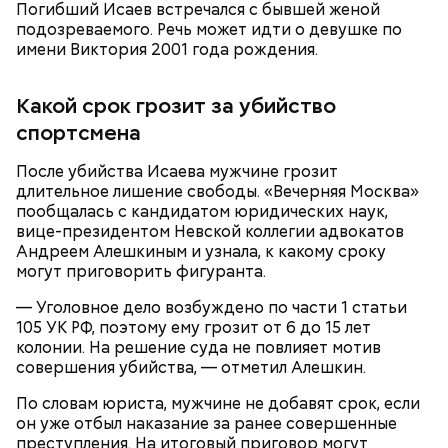
Погибший Исаев встречался с бывшей женой
что яд могли добавить в бутылку
некие
подозреваемого. Речь может идти о девушке по
недоброжелатели
.
имени Виктория 2001 года рождения.
Play
Какой срок грозит за убийство
Video
спортсмена
После убийства Исаева мужчине грозит
Блогеру грозило до семи лет лишения свободы.
длительное лишение свободы. «Вечерняя Москва»
пообщалась с кандидатом юридических наук,
вице-президентом Невской коллегии адвокатов
Андреем Алешкиным и узнала, к какому сроку
могут приговорить фигуранта.
Видео: пресс-служба ГСУ СК по Московской области
— Уголовное дело возбуждено по части 1 статьи
105 УК РФ, поэтому ему грозит от 6 до 15 лет
колонии. На решение суда не повлияет мотив
— Мы съездили за витаминами, вернулись обратно,
совершения убийства, — отметил Алешкин.
поднялись домой. У него ухудшилось самочувствие
через сутки... Его увезли в больницу,
По словам юриста, мужчине не добавят срок, если
реанимировали, и там он скончался, — рассказывал
он уже отбыл наказание за ранее совершенные
Миссюра на допросе.
преступления. На итоговый приговор могут