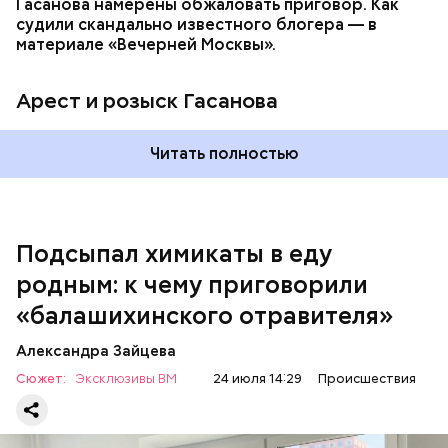
Гасанова намерены обжаловать приговор. Как
судили скандально известного блогера — в
материале «Вечерней Москвы».
Арест и розыск Гасанова
Началось расследование. В квартире потерпевших
Читать полностью
установили скрытую камеру видеонаблюдения. На
записи попал 25-летний сын потерпевших Артем
Миссюра, который тайно приходил в квартиру
матери и отчима и подсыпал им в еду химикаты.
Подсыпал химикаты в еду
Также отравленную пищу ела его младшая сестра.
родным: к чему приговорили
«балашихинского отравителя»
Play
Александра Зайцева
Video
Сюжет:
Эксклюзивы ВМ
24 июля 14:29
Происшествия