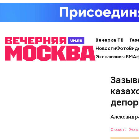
автомобиля
трехкомна
Вечерка ТВ
Газ
Новости
Фото
Вид
Эксклюзивы ВМ
Аф
Зазыв
казах
депор
Александр
Сюжет:
Экск