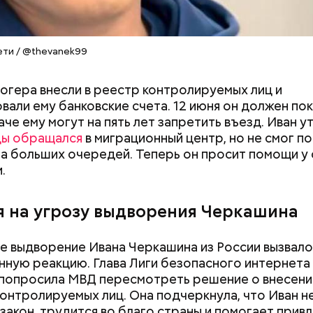
документы
ети / @thevanek99
логера внесли в реестр контролируемых лиц и
вали ему банковские счета. 12 июня он должен по
аче ему могут на пять лет запретить въезд. Иван 
ы обращался
в миграционный центр, но не смог по
за больших очередей. Теперь он просит помощи у
.
я на угрозу выдворения Черкашина
 выдворение Ивана Черкашина из России вызвал
я Гасанова на расследование
ную реакцию. Глава Лиги безопасного интернета
попросила МВД пересмотреть решение о внесени
контролируемых лиц. Она подчеркнула, что Иван н
закон, трудится во благо страны и помогает прив