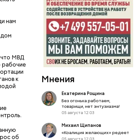
ди нам
ждом
 что МВД
о рабочие
портации
Мнения
анов к
олодой
Екатерина Рощина
Без огонька работаем,
товарищи, нет энтузиазма!
ние
05 августа 12:03
онтроль.
Михаил Щипанов
данную
«Коалиция желающих» редеет
прос об
05 августа 12:03