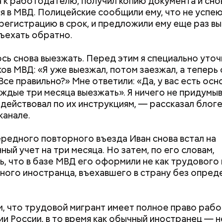
 к работодателю, получил копию документа и сно
я в МВД. Полицейские сообщили ему, что не успе
регистрацию в срок, и предложили ему еще раз вы
въехать обратно.
ь снова выезжать. Перед этим я специально уточ
ов МВД: «Я уже выезжал, потом заезжал, а теперь 
Поощрение вместо
Период повышен
овости. Да, звучит громко — «заочный арест», но н
се правильно?» Мне ответили: «Да, у вас есть осн
принуждения: что вошло в
что принесет к
аматично. Все вопросы по налогам были закрыты е
ждые три месяца выезжать». Я ничего не придумыв
новый ГОСТ по труду и зачем
затмений и чего
оду, — писал он в блоге.
действовал по их инструкциям, — рассказал блоге
он нужен
делать с 12 по 2
канале.
редного повторного въезда Иван снова встал на
Задолжала налог
Мошенничество на
ный учет на три месяца. Но затем, по его словам,
полмиллиарда: чт
за что блогершу Л
ь, что в базе МВД его оформили не как трудового 
о звездном психо
Карапетян экстр
чного иностранца, въехавшего в страну без опре
Тлиашиновой
из ОАЭ
м, что трудовой мигрант имеет полное право рабо
и России, в то время как обычный иностранец — н