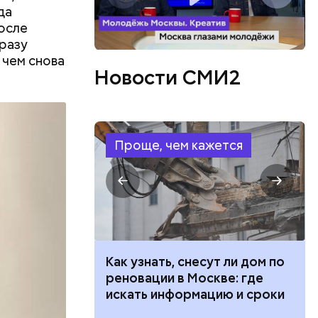
да
осле
сразу
 чем снова
Новости СМИ2
Проще, чем кажется
в ОАЭ.
е виновен и
мму — 320
 100 тысяч
Как узнать, снесут ли дом по
дарства при
реновации в Москве: где
ии: кто может
искать информацию и сроки
 какие нужны