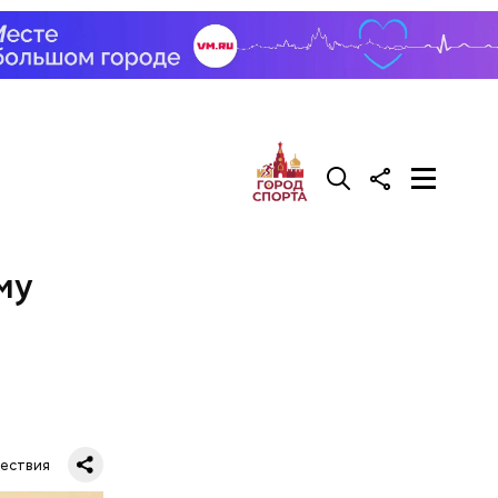
му
ествия