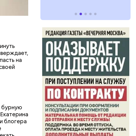
кинуть
утверждает,
пасть на
 своей
о бурную
 Екатерина
и блогера
е
лекать