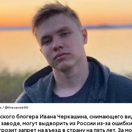
а квартиры в «Москве-Сити»
и / @thevanek99
ского блогера Ивана Черкашина, снимающего ви
 заводе, могут выдворить из России из-за ошибки
грозит запрет на въезд в страну на пять лет. За 