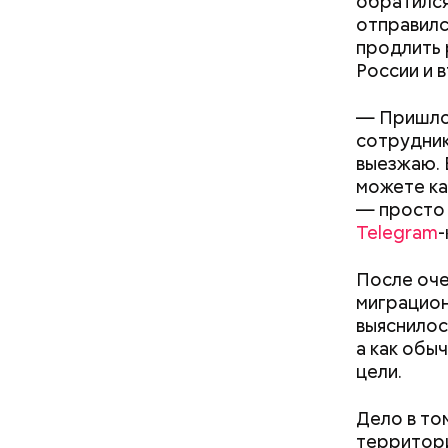
обратился
отправилс
продлить 
России и 
— Пришлос
сотрудник
— Видел н
выезжаю. В
не так др
можете ка
прошлом г
— просто 
Telegram
-
После оче
миграцион
выяснилос
а как обы
цели.
Дело в то
территори