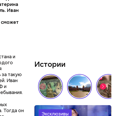
катерина
ль. Иван
лся
и сможет
не
ытался
сто потому
жчина
удебных
стана и
лодого
Истории
я
ь за такую
ей. Иван
Ф и
ебывания.
ных
. Тогда он
Эксклюзивы