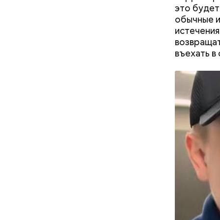
это будет
обычные и
истечения
возвращат
въехать в 
Гусейн Га
Узнав о св
уже погас
миллионов