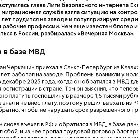
вступилась глава Лиги безопасного интернета Е
 миграционная служба взяла ситуацию на контро
 лет трудится на заводе и популяризирует среди
анов обжаловал
свой заочный арест, но суд
отказа
рабочие профессии. Чем еще известен блогер 
ривать
свое решение. Еще блогер утверждал, что 
аться в России, разбиралась «Вечерняя Москва».
 преступный характер своих действий, вовсе не п
ать «преступные деньги» и покупал квартиры, про
. Также, несмотря на риск попасть за решетку, му
 в базе МВД
лся
вернуться в Россию
сразу после завершения с
льств.
ан Черкашин приехал в Санкт-Петербург из Казах
 лет работал на заводе. Проблемы возникли у мо
в декабре 2025 года, когда он обратился в МВД дл
 регистрации в стране. Там он выяснил, что тепер
жно платить госпошлину в размере 1,5 тысячи рубл
 знал и не внес плату, поэтому решил выехать из Р
братно, чтобы не нарушать срок разрешенного пр
н снова въехал в РФ и обратился в МВД, в базе дан
 сбой, и из нее пропал трудовой договор блогера