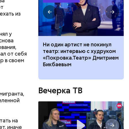
ва
ют
ехать из
нял у
снова
ного риска:
Ни один артист не покинул
а деле все
ования,
оридор
театр: интервью с худруком
ще в
ал от себя
 нельзя
«Покровка.Театр» Дмитрием
р в своем
8 августа
Бикбаевым
овой
 ставках:
Вечерка ТВ
о известно
усик
мигранта,
логе
адировали
деленной
тать на
ет, иначе