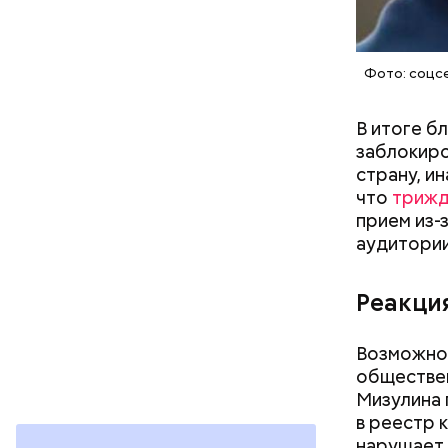
Фото: соцс
В итоге б
заблокиро
страну, ин
что
трижд
прием из-
аудитории
Реакци
Возможное
Реакци
обществен
Мизулина 
в реестр 
нарушает 