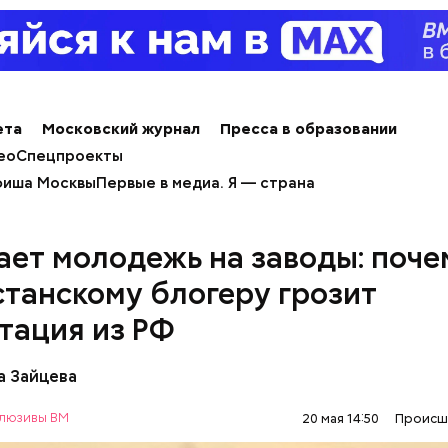
 Rolls-Royce Cullinan, затем выставил на продажу
тную квартиру в «Москве-Сити».
ета
Московский журнал
Пресса в образовании
ео
Спецпроекты
иша Москвы
Первые в медиа. Я — страна
ает молодежь на заводы: поче
станскому блогеру грозит
тация из РФ
а Зайцева
люзивы ВМ
20 мая 14:50
Происш