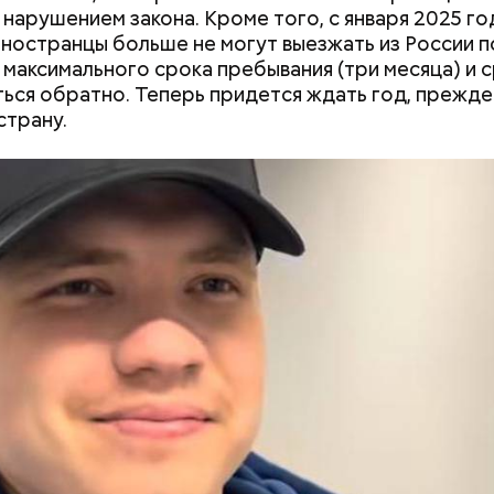
 нарушением закона. Кроме того, с января 2025 го
ностранцы больше не могут выезжать из России п
 максимального срока пребывания (три месяца) и 
ься обратно. Теперь придется ждать год, прежде
страну.
санов на момент начала расследования находился 
оем заочном аресте, блогер заявил, что ни в чем н
ил все долги перед налоговой на еще большую су
 рублей.
Как поменять батареи дома и
Как получить до
не получить штраф
рублей от госу
трудной ситуац
претендовать и