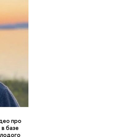
део про
 в базе
молодого