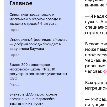
Главное
внимание 
Синоптики предупредили
— Я надею
москвичей о жаркой погоде и
нужны. А 
дождях с грозой 6 августа
специалис
Город
городе пр
Инклюзивный фестиваль «Москва
В свою оч
— добрый город» пройдет в
саду имени Баумана
может выд
профессии
Город
Черкашина
Более 200 волонтеров
реальным 
московской школы № 2010
человек
с
регулярно помогают участникам
СВО
Вскоре к 
Город
миграцион
Бизнес в ЦАО: просторное
— Миграци
помещение на Маросейке
выставили на торги
ситуацию 