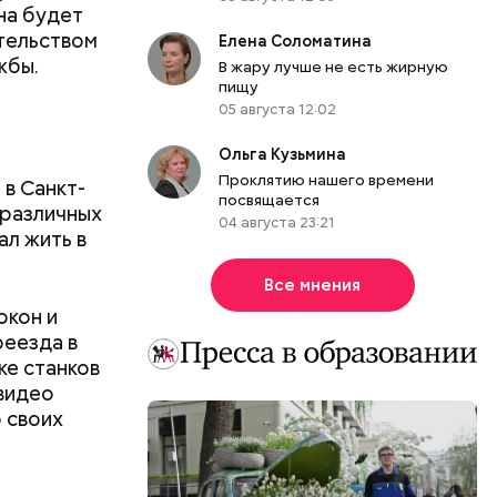
на будет
тельством
Елена Соломатина
жбы.
В жару лучше не есть жирную
пищу
05 августа 12:02
Ольга Кузьмина
Проклятию нашего времени
 в Санкт-
посвящается
 различных
04 августа 23:21
ал жить в
Все мнения
окон и
реезда в
е станков
 видео
о своих