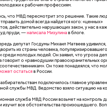
молодежи к рабочим профессиям.
сь, что МВД пересмотрит это решение. Такие лю
отправить домой всегда найдется кого: «ценных»
тов, действительно нарушающих закон, у нас в ка
уд пруди, —
написала Мизулина
в блоге.
ередь депутат Госдумы Михаил Матвеев удивился,
ворить из страны человека, популяризировавшег
 среди молодых людей. Он заявил, что угроза де
 говорит о «равнодушии правоохранительных орг
соотечественникам». Он тоже понадеялся, что м
может остаться
в России.
разбирательствам подключилось главное управле
ной службы МВД. Ведомство взяло ситуацию на к
онная служба МВД России возьмет на контроль 
и изучит все обстоятельства произошедшего. Во