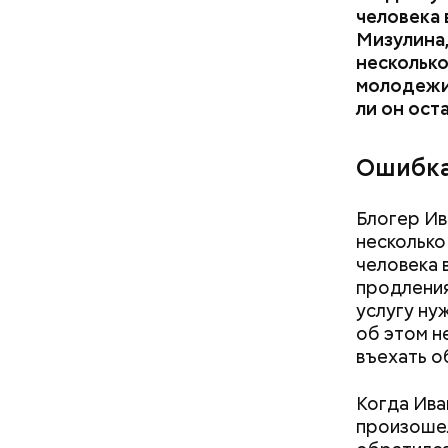
человека 
Мизулина,
несколько
Также
Гас
молодежи 
пересмат
ли он ост
осознавал
легализов
что хотел
Ошибка
намерева
разбирате
Блогер Ив
несколько
человека 
продления
услугу ну
об этом не
въехать о
Когда Ива
произошел