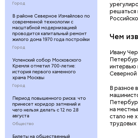
урегулиро
Город
решаться 
Блогеру г
В районе Северное Измайлово по
Российско
современной технологии с
масштабной модернизацией
проводится капитальный ремонт
Чем из
жилого дома 1970 года постройки
Город
Ивану Чер
Петербург
Успенский собор Московского
интервью 
Кремля отметил 700-летие:
история первого каменного
Северной 
храма Москвы
Город
В разное 
машинисто
Период повышенного риска: что
Петербург
принесет коридор затмений и
на местны
чего нельзя делать с 12 по 28
стало не х
августа
трудовых 
Общество
Билеты на общественный