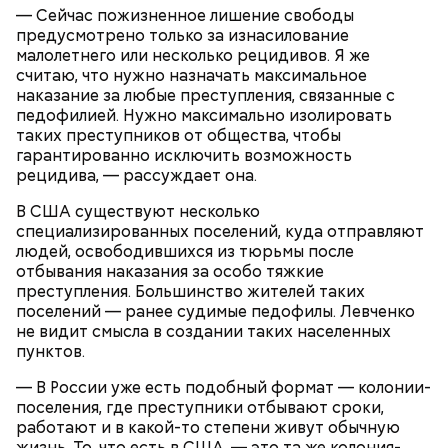
причину смерти Константина. Подозрения
— Сейчас пожизненное лишение свободы
родителей погибшего юноши пали на Миссюру, но
предусмотрено только за изнасилование
доказать его причастность к кончине их сына не
малолетнего или несколько рецидивов. Я же
удалось. Когда же подозреваемого задержали, он
считаю, что нужно назначать максимальное
заявил, что ничего не подсыпал в морс и утверждал,
наказание за любые преступления, связанные с
что яд могли добавить в бутылку
некие
педофилией. Нужно максимально изолировать
недоброжелатели
.
таких преступников от общества, чтобы
гарантированно исключить возможность
Play
рецидива, — рассуждает она.
Video
В США существуют несколько
специализированных поселений, куда отправляют
людей, освободившихся из тюрьмы после
отбывания наказания за особо тяжкие
Блогеру грозило до семи лет лишения свободы.
преступления. Большинство жителей таких
поселений — ранее судимые педофилы. Левченко
не видит смысла в создании таких населенных
пунктов.
— В России уже есть подобный формат — колонии-
Видео: пресс-служба ГСУ СК по Московской области
поселения, где преступники отбывают сроки,
работают и в какой-то степени живут обычную
жизнь. То, что есть в США, — это та же колония-