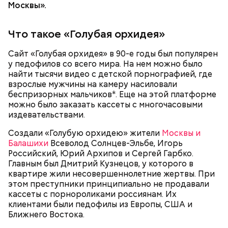
— Признать Миссюру Артема Михайловича
университете, снимая короткие юмористические
Москвы».
виновным и назначить ему наказание в виде
видеоролики (вайны). Уже в 2017 году стал
пожизненного лишения свободы в колонии
лауреатом премии LF City Awards в категории
особого режима, — огласила решение судья.
Что такое «Голубая орхидея»
«Мужчина — блогер года». После этого мужчина
запустил онлайн-курс по ведению бизнеса
Сайт «Голубая орхидея» в 90-е годы был популярен
«Мышление миллионера».
у педофилов со всего мира. На нем можно было
найти тысячи видео с детской порнографией, где
взрослые мужчины на камеру насиловали
беспризорных мальчиков*. Еще на этой платформе
можно было заказать кассеты с многочасовыми
издевательствами.
Создали «Голубую орхидею» жители
Москвы и
Балашихи
Всеволод Солнцев-Эльбе, Игорь
Российский, Юрий Архипов и Сергей Гарбко.
24 июля 2026 года состоялось последнее
Главным был Дмитрий Кузнецов, у которого в
заседание по делу балашихинского отравителя.
квартире жили несовершеннолетние жертвы. При
Гусейну Гасанову 32 года, по национальности он
Суд признал Миссюру виновным в убийстве двух
этом преступники принципиально не продавали
азербайджанец. Он родился в Санкт-Петербурге в
человек и покушении на убийство еще семи лиц.
кассеты с порнороликами россиянам. Их
семье предпринимателей, отучился в Санкт-
Молодого человека приговорили к пожизненному
Фото: vk.com / Гусейн Гасанов
клиентами были педофилы из Европы, США и
Петербургском государственном экономическом
лишению свободы.
Ближнего Востока.
университете. От отца будущему блогеру
досталось небольшое кафе, которое позднее