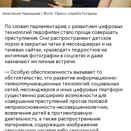
Анастасия Удальцова / Фото: Пресс-служба Госдумы
По словам парламентария, с развитием цифровых
технологий педофилам стало проще совершать
Еще молодой человек
хотел отказаться
от
преступления. Они распространяют детское
предоставленного государством адвоката и
порно в закрытых чатах в мессенджерах и на
самостоятельно защищать себя в суде, но потом
теневых сайтах, «разводят» подростков на
передумал.
интимные фотографии в соцсетях и даже
назначают им личные встречи.
— Особую обеспокоенность вызывает то
— Также суд лишил его права заниматься
обстоятельство, что развитие информационно-
деятельностью, связанной с администрированием
телекоммуникационных технологий, социальных
сайтов электронных или информационно-
сетей, мессенджеров и иных цифровых платформ
телекоммуникационных сетей, сроком на два года,
существенно расширило возможности для
— сообщили в пресс-службе
московской
совершения преступлений против половой
прокуратуры
.
неприкосновенности несовершеннолетних,
вовлечения детей в противоправную
деятельность, а также распространения
материалов, содержащих изображения
сексуального насилия либо сексуальной