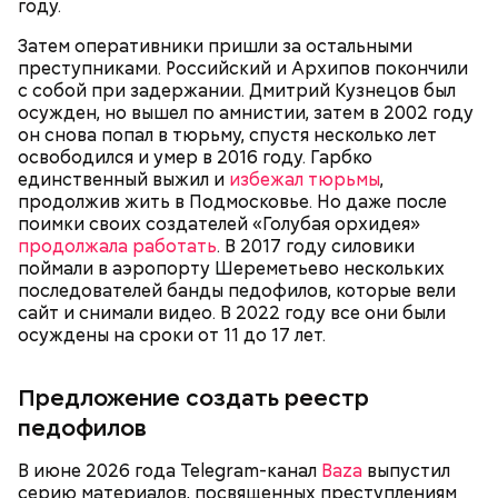
году.
Затем оперативники пришли за остальными
преступниками. Российский и Архипов покончили
с собой при задержании. Дмитрий Кузнецов был
осужден, но вышел по амнистии, затем в 2002 году
он снова попал в тюрьму, спустя несколько лет
освободился и умер в 2016 году. Гарбко
единственный выжил и
избежал тюрьмы
,
Козяйкин подчеркнул, что Гасанов оплатил все
продолжив жить в Подмосковье. Но даже после
долги по налогам и не участвовал ни в каких
поимки своих создателей «Голубая орхидея»
махинациях с квартирой. По его словам, блогер
Фото: Пресс-служба московских судов общей юрисдикции
продолжала работать
. В 2017 году силовики
купил жилье законно и не пытался срочно от него
поймали в аэропорту Шереметьево нескольких
избавиться. Защита намерена обжаловать решение
последователей банды педофилов, которые вели
Миссюра провел в СИЗО почти два года. За это
суда.
сайт и снимали видео. В 2022 году все они были
время он
прочитал 120 книг
. Несмотря на хорошее
осуждены на сроки от 11 до 17 лет.
поведение и раскаяние обвиняемого, прокурор
запросил для него
пожизненное лишение свободы
.
Сам молодой человек молил о более мягком
Предложение создать реестр
наказании.
педофилов
В июне 2026 года Telegram-канал
Baza
выпустил
серию материалов, посвященных преступлениям