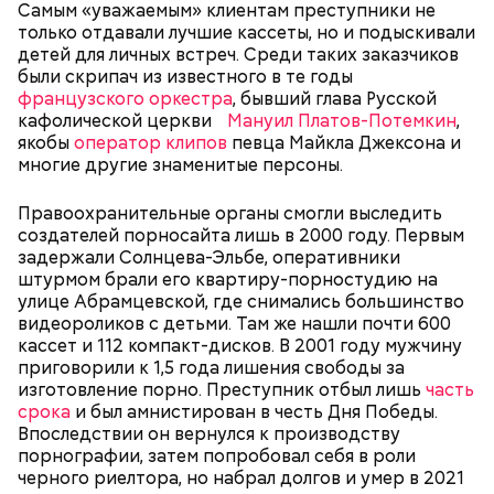
Самым «уважаемым» клиентам преступники не
переросло в целую сеть «Banda Roll» с
только отдавали лучшие кассеты, но и подыскивали
несколькими точками в Санкт-Петербурге и
детей для личных встреч. Среди таких заказчиков
Москве. Также блогеру принадлежала кальянная-
были скрипач из известного в те годы
бар GG Lounge в центре Москвы и магазин одежды
французского оркестра
, бывший глава Русской
GG Brands в ТЦ «Афимолл».
кафолической церкви
Мануил Платов-Потемкин
,
якобы
оператор клипов
певца Майкла Джексона и
многие другие знаменитые персоны.
Правоохранительные органы смогли выследить
создателей порносайта лишь в 2000 году. Первым
задержали Солнцева-Эльбе, оперативники
штурмом брали его квартиру-порностудию на
— Я надеюсь, приговор будет в цифрах, а не
улице Абрамцевской, где снимались большинство
пожизненное, —
говорил Миссюра
судье.
видеороликов с детьми. Там же нашли почти 600
Кто такой Гусейн Гасанов
кассет и 112 компакт-дисков. В 2001 году мужчину
приговорили к 1,5 года лишения свободы за
изготовление порно. Преступник отбыл лишь
часть
срока
и был амнистирован в честь Дня Победы.
Впоследствии он вернулся к производству
порнографии, затем попробовал себя в роли
черного риелтора, но набрал долгов и умер в 2021