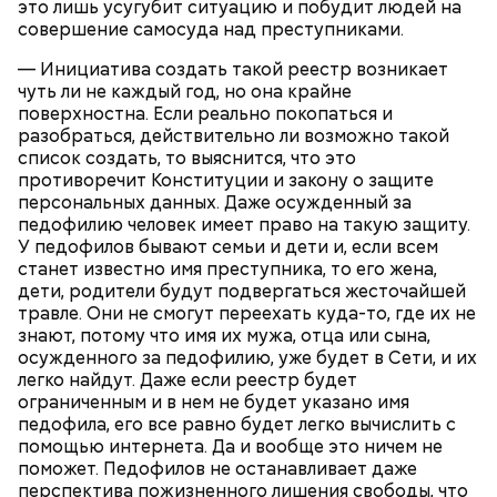
это лишь усугубит ситуацию и побудит людей на
совершение самосуда над преступниками.
— Инициатива создать такой реестр возникает
чуть ли не каждый год, но она крайне
поверхностна. Если реально покопаться и
Также
Гасанов обжаловал
свой заочный арест, но
разобраться, действительно ли возможно такой
суд
отказался пересматривать
свое решение. Еще
список создать, то выяснится, что это
блогер утверждал, что не осознавал преступный
противоречит Конституции и закону о защите
характер своих действий, вовсе не пытался
персональных данных. Даже осужденный за
легализовать «преступные деньги» и покупал
педофилию человек имеет право на такую защиту.
Месть отчиму и любовь к сестре
квартиры, просто потому что хотел. Также,
У педофилов бывают семьи и дети и, если всем
несмотря на риск попасть за решетку, мужчина
станет известно имя преступника, то его жена,
намеревался
вернуться в Россию
сразу после
дети, родители будут подвергаться жесточайшей
завершения судебных разбирательств.
травле. Они не смогут переехать куда-то, где их не
знают, потому что имя их мужа, отца или сына,
осужденного за педофилию, уже будет в Сети, и их
легко найдут. Даже если реестр будет
ограниченным и в нем не будет указано имя
педофила, его все равно будет легко вычислить с
помощью интернета. Да и вообще это ничем не
поможет. Педофилов не останавливает даже
перспектива пожизненного лишения свободы, что