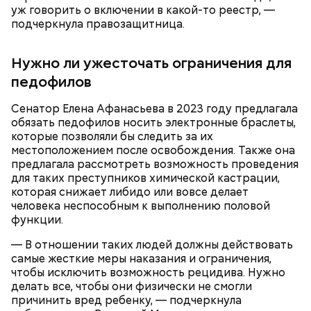
уж говорить о включении в какой-то реестр, —
— Видел новости. Да, звучит громко — «заочный
подчеркнула правозащитница.
арест», но на деле все не так драматично. Все
Задолжала налоговой
Мошенничество на ставках: за что
вопросы по налогам были закрыты еще в прошлом
полмиллиарда: что известно о
блогершу Лусик Карапетян
году, — писал он в блоге.
звездном психологе
Нужно ли ужесточать ограничения для
— Он также приносил в дом воду из святого
экстрадировали из ОАЭ
Тлиашиновой
источника, у нее был специфический запах. Воду
педофилов
вылили, на раковине остались пятна, похожие на
следы от кислотного ожога, — вспоминал
дядя
Сенатор Елена Афанасьева в 2023 году предлагала
Миссюры
в беседе со следователями.
обязать педофилов носить электронные браслеты,
которые позволяли бы следить за их
местоположением после освобождения. Также она
предлагала рассмотреть возможность проведения
для таких преступников химической кастрации,
которая снижает либидо или вовсе делает
человека неспособным к выполнению половой
функции.
— В отношении таких людей должны действовать
Гусейн Гасанов на момент начала расследования
самые жесткие меры наказания и ограничения,
находился в ОАЭ. Узнав о своем заочном аресте,
чтобы исключить возможность рецидива. Нужно
блогер заявил, что ни в чем не виновен и уже
делать все, чтобы они физически не смогли
погасил все долги перед налоговой на еще
причинить вред ребенку, — подчеркнула
большую сумму — 320 миллионов рублей.
Также Миссюра пытался отравить брата девушки,