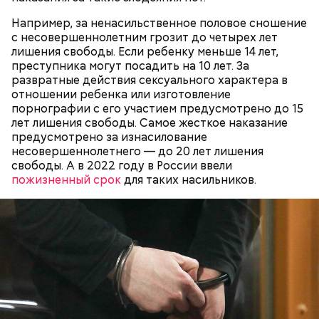
завершилось предварительное расследование —
мужчину обвинили лишь в отмывании денег. В июле
Например, за ненасильственное половое сношение
прокурор
запросил для блогера
шесть лет лишения
с несовершеннолетним грозит до четырех лет
свободы. Но суд «сжалился» над инфлюенсером.
лишения свободы. Если ребенку меньше 14 лет,
преступника могут посадить на 10 лет. За
развратные действия сексуального характера в
отношении ребенка или изготовление
порнографии с его участием предусмотрено до 15
Миссюра постоянно путался в показаниях.
лет лишения свободы. Самое жесткое наказание
Например, сначала он обвинял в отравлении друга
предусмотрено за изнасилование
«недоброжелателей», потом признал вину, а еще
несовершеннолетнего — до 20 лет лишения
через некоторое время назвал смерть приятеля
свободы. А в 2022 году в России ввели
случайностью. В январе 2026 года он извинился
пожизненный срок
для таких насильников.
перед жертвами.
Приговор Гасанову