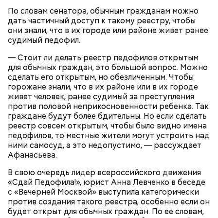
продажу трехкомнатную квартиру в «Москве-
Миссюра родился в 1999 году. Окончил Московский
По словам сенатора, обычным гражданам можно
Сити».
автомобильно-дорожный государственный
дать частичный доступ к такому реестру, чтобы
технический университет, после получения
они знали, что в их городе или районе живет ранее
диплома жил с матерью и отчимом, подрабатывал
судимый педофил.
репетитором по математике.
— Стоит ли делать реестр педофилов открытым
для обычных граждан, это большой вопрос. Можно
сделать его открытым, но обезличенным. Чтобы
горожане знали, что в их районе или в их городе
живет человек, ранее судимый за преступления
против половой неприкосновенности ребенка. Так
граждане будут более бдительны. Но если сделать
В июле 2024 года Артема Миссюру задержали и
реестр совсем открытым, чтобы было видно имена
отправили в СИЗО, обвинив в убийстве двух лиц и
педофилов, то местные жители могут устроить над
покушении на убийство еще семи человек. СМИ
ними самосуд, а это недопустимо, — рассуждает
прозвали обвиняемого «балашихинским
Продажа квартиры в «Москве-Сити»
Афанасьева.
отравителем». Ровно через год
правоохранительные органы завершили
В свою очередь лидер всероссийского движения
расследование и передали дело в суд. Начались
«Сдай Педофила!», юрист Анна Левченко в беседе
долгие разбирательства. Во время одного из
с «Вечерней Москвой» выступила категорически
заседаний молодой человек раскрыл судье детали
против создания такого реестра, особенно если он
собственной биографии.
будет открыт для обычных граждан. По ее словам,