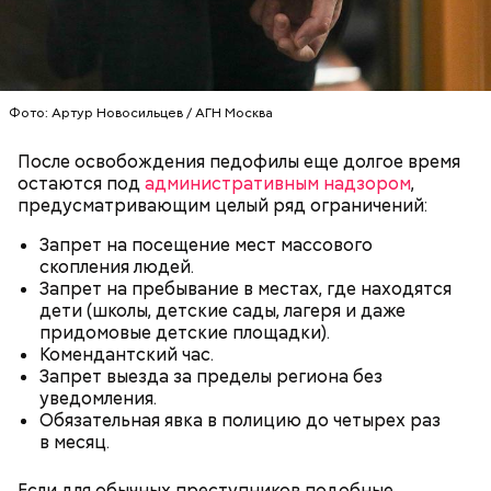
Миссюра планировал заняться
Фото: Артур Новосильцев / АГН Москва
паломничеством
После освобождения педофилы еще долгое время
остаются под
административным надзором
,
предусматривающим целый ряд ограничений:
Оплата апартаментов проводилась через
Запрет на посещение мест массового
банковскую ячейку, но вместо денег там оказалась
скопления людей.
пачка печенья. По неподтвержденной
Запрет на пребывание в местах, где находятся
информации, фиктивным покупателем квартиры
дети (школы, детские сады, лагеря и даже
мог быть
риелтор Вадим Де
, известный по
придомовые детские площадки).
псевдониму Вадим Богач.
Комендантский час.
Одним из своих самых близких людей Миссюра
Запрет выезда за пределы региона без
считал младшую сестру, которую тоже травил. Он
уведомления.
гордился, что подсказал родителям имя для
Обязательная явка в полицию до четырех раз
малышки, когда та появилась на свет. По словам
в месяц.
брата, когда девочка подросла, отчим стал
вымещать на ней свою агрессию. Также Миссюра
очень тепло отзывается о своем приятеле
Если для обычных преступников подобные