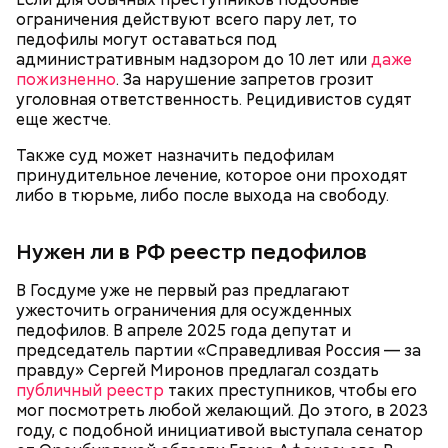
Константине, отрицает причастность к его смерти
ограничения действуют всего пару лет, то
и говорит, что следователи «пытаются
педофилы могут оставаться под
— Гасанов предложил переоформить на меня
осквернить» их дружбу.
административным надзором до 10 лет или
даже
объект недвижимости… у меня всякие попытки
пожизненно
. За нарушение запретов грозит
были отказаться, на что мне показывали бумажку,
уголовная ответственность. Рецидивистов судят
что в рамках уголовного дела у него (Гасанова —
еще жестче.
прим. «ВМ») нет долгов перед государством,
вопросов по объекту недвижимости тоже нет, —
Также суд может назначить педофилам
рассказывал позднее
«покупатель» квартиры
на
принудительное лечение, которое они проходят
суде.
либо в тюрьме, либо после выхода на свободу.
Позднее Миссюра рассказывал, что травил отчима
из мести, но не планировал его убивать. Теперь же
Нужен ли в РФ реестр педофилов
подозреваемый уверен, что мужчина напрямую
влияет на ход расследования с помощью денег и
связей, препятствует общению пасынка с матерью.
В Госдуме уже не первый раз предлагают
ужесточить ограничения для осужденных
педофилов. В апреле 2025 года депутат и
председатель партии «Справедливая Россия — за
правду» Сергей Миронов предлагал создать
публичный реестр
таких преступников, чтобы его
мог посмотреть любой желающий. До этого, в 2023
году, с подобной инициативой выступала сенатор
В детстве Миссюра был тихим ребенком, что не