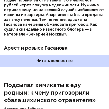
годам тюрьмы за отмывание 170 миллионов
которая в случае их смерти перешла бы сыну. Но
рублей через покупку недвижимости. Мужчина
спустя несколько дней Миссюра заявил, что ранее
отрицал вину, но на «всякий случай» избавился от
уже травил других людей.
машины и квартиры. Апартаменты были проданы
за пачку печенья. Тем не менее, адвокаты
Гасанова намерены обжаловать приговор. Как
судили скандально известного блогера — в
материале «Вечерней Москвы».
Арест и розыск Гасанова
Началось расследование. В квартире потерпевших
Читать полностью
установили скрытую камеру видеонаблюдения. На
записи попал 25-летний сын потерпевших Артем
Миссюра, который тайно приходил в квартиру
матери и отчима и подсыпал им в еду химикаты.
Подсыпал химикаты в еду
Также отравленную пищу ела его младшая сестра.
родным: к чему приговорили
«балашихинского отравителя»
Play
Александра Зайцева