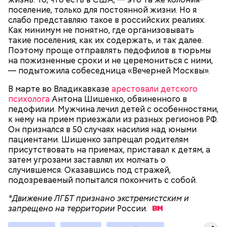
— Мы съездили за витаминами, вернулись обратно,
поселение, только для постоянной жизни. Но я
поднялись домой. У него ухудшилось самочувствие
слабо представляю такое в российских реалиях.
через сутки... Его увезли в больницу,
Как минимум не понятно, где организовывать
реанимировали, и там он скончался, — рассказывал
такие поселения, как их содержать, и так далее.
Миссюра на допросе.
Поэтому проще отправлять педофилов в тюрьмы
на пожизненные сроки и не церемониться с ними,
— подытожила собеседница «Вечерней Москвы».
Родственники обналичивали деньги и возвращали
В марте во Владикавказе
арестовали детского
их Гасанову. А чтобы пользоваться деньгами и не
психолога
Антона Шишенко, обвиненного в
вызвать подозрений у налоговой, Гасанов либо
педофилии. Мужчина лечил детей с особенностями,
распределял их между еще несколькими счетами,
к нему на прием приезжали из разных регионов РФ.
либо
покупал на них квартиры
.
Он признался в 50 случаях насилия над юными
пациентами. Шишенко запрещал родителям
присутствовать на приемах, приставал к детям, а
затем угрозами заставлял их молчать о
Следующим подопытным стал друг детства
случившемся. Оказавшись под стражей,
Миссюры Константин. 3 февраля того же года,
подозреваемый попытался покончить с собой.
когда молодые люди ехали вместе в машине,
— Гасанов, являясь индивидуальным
подозреваемый угостил приятеля морсом с
предпринимателем, осуществлял
*Движение ЛГБТ признано экстремистским и
этиленгликолем. Через два дня Константин умер в
предпринимательскую деятельность в области
запрещено на территории
России.
больнице.
продажи и размещения рекламы в социальных