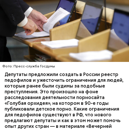
В начале 2000-х в России орудовал другой
серийный отравитель —
«Доктор Смерть»
Максим
Петров. Он убил минимум 11 пенсионеров, вколов
При этом Гасанов не раз оказывался в центре
им смертельную дозу лекарства, а затем
скандалов. В марте 2019 года он разыгрывал в
«обчистил» их квартиры и сжег.
своем блоге автомобиль Mercedes G-Class
Gelandewagen, который, как оказалось, был
подержанным и трижды попадал в аварии. Также
Фото: Пресс-служба Госдумы
Фото: Соцсети
за машиной числились
неоплаченные штрафы
на 9,5
Депутаты предложили создать в России реестр
тысячи рублей. В том же году блог Гасанова
педофилов и ужесточить ограничения для людей,
временно заблокировали
. В июле 2021 года
которые ранее были судимы за подобные
Гасанова
лишили водительских прав
за отказ
преступления. Это произошло на фоне
проходить медосвидетельствование. А в 2023
расследования деятельности порносайта
году на блогера
заявила в полицию
глава Лиги
«Голубая орхидея», на котором в 90-е годы
безопасного интернета Екатерина Мизулина из-за
публиковали детское порно. Какие ограничения
рекламы онлайн-казино.
для педофилов существуют в РФ, что нового
предлагают депутаты и как в этом может помочь
Развивать блог Гасанов начал еще во время учебы в
опыт других стран — в материале «Вечерней