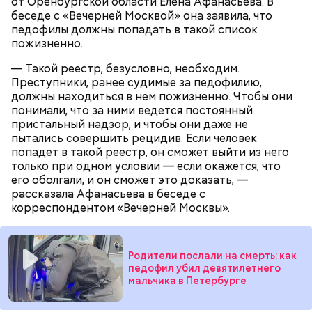
от Оренбургской области Елена Афанасьева. В
Фото: Youtube / FAMETIME TV
нравилось отчиму, который постоянно ругал
беседе с «Вечерней Москвой» она заявила, что
ребенка за робость и нерешительность. Мужчина
педофилы должны попадать в такой список
даже водил мальчика к старцам и нанимал для него
пожизненно.
Изначально блогер оценивал свои элитные
«
духовных наставников
», один из которых был
апартаменты в
100 миллионов рублей
, потом
родом из Греции и не знал русского языка. Еще
— Такой реестр, безусловно, необходим.
стоимость снизилась до 60 миллионов рублей. Но в
отчиму не нравились девушки Миссюры, он считал
Преступники, ранее судимые за педофилию,
итоге жилье было переоформлено на третье лицо
их «людьми не его уровня». Со своей последней
должны находиться в нем пожизненно. Чтобы они
за пачку печенья.
избранницей молодой человек планировал
понимали, что за ними ведется постоянный
пожениться и завести детей.
пристальный надзор, и чтобы они даже не
пытались совершить рецидив. Если человек
попадет в такой реестр, он сможет выйти из него
только при одном условии — если окажется, что
его оболгали, и он сможет это доказать, —
рассказала Афанасьева в беседе с
корреспондентом «Вечерней Москвы».
Хотя Гасанов якобы «не осознавал преступный
Родители послали на смерть: как
характер своих действий», он зачем-то начал
педофил убил девятилетнего
активно распродавать имущество, вызвавшее
Фото: Пресс-служба ГСУ СК по Московской области
мальчика в Петербурге
вопросы у оперативников. Сначала он избавился от
автомобиля Rolls-Royce Cullinan, затем выставил на