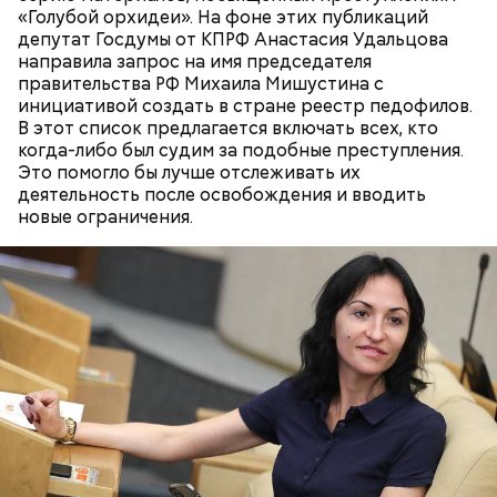
«Голубой орхидеи». На фоне этих публикаций
— Ситуация эмоционально для него тоже
депутат Госдумы от КПРФ Анастасия Удальцова
непростая, и понятно, что он так же, как и любой
направила запрос на имя председателя
обычный человек, будет переживать. Но он
правительства РФ Михаила Мишустина с
мужчина, поэтому в любом случае будет принимать
инициативой создать в стране реестр педофилов.
все тяготы этого приговора, — приводит слова
В этот список предлагается включать всех, кто
адвоката Гасанова
РЕН ТВ
.
когда-либо был судим за подобные преступления.
Это помогло бы лучше отслеживать их
деятельность после освобождения и вводить
новые ограничения.
К чему приговорили Миссюру
Адвокат Гасанова Козяйкин заявил, что после
вынесения приговора блогер пребывает в
«непростом эмоциональном состоянии».