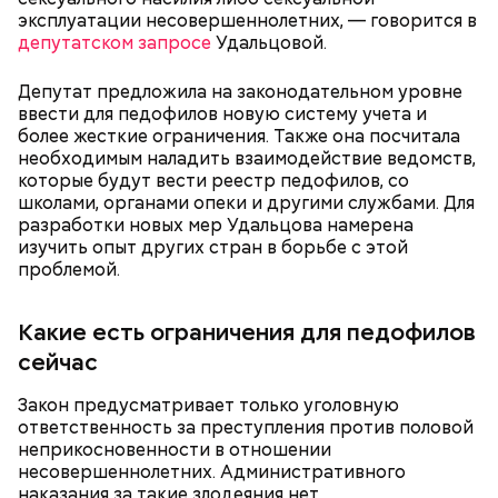
Затем молодой человек заявил, что хочет
заняться
эксплуатации несовершеннолетних, — говорится в
паломничеством
и посетить места захоронения
Пытался убить за любовь: как
депутатском запросе
Удальцовой.
своих жертв. В случае своего освобождения
история с отравлением
Миссюра обещал помириться с родителями и
пирожками переросла в
Депутат предложила на законодательном уровне
покушение
начать «нести только добро и пользу людям».
ввести для педофилов новую систему учета и
4 августа Гасанова заочно приговорили к четырем
более жесткие ограничения. Также она посчитала
годам лишения свободы. Также ему назначили
необходимым наладить взаимодействие ведомств,
штраф в размере одного миллиона рублей.
которые будут вести реестр педофилов, со
Мужчину признали виновным в легализации
школами, органами опеки и другими службами. Для
доходов, добытых преступным путем. Квартиру
разработки новых мер Удальцова намерена
Гасанова в «Москве-Сити», проданную третьему
изучить опыт других стран в борьбе с этой
лицу, конфисковали.
проблемой.
Какие есть ограничения для педофилов
— Я хотел бы принести свои глубочайшие,
искренние извинения всем людям, которые
сейчас
физически или душевно пострадали от моих
действий или недействий. Особенно тем, которые
Закон предусматривает только уголовную
потеряли родного, близкого человека. Молюсь и
ответственность за преступления против половой
надеюсь, что когда-нибудь их душевные раны
Гасанов так и не вернулся в Россию и участвовал в
неприкосновенности в отношении
смогут зажить, —
сожалел он
.
судебных разбирательствах заочно через своего
несовершеннолетних. Административного
адвоката Дмитрия Козяйкина. В январе 2026 года
наказания за такие злодеяния нет.