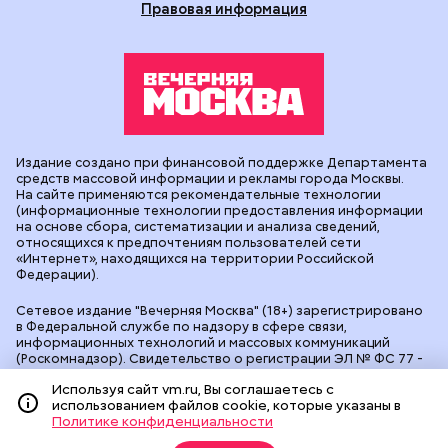
Правовая информация
Издание создано при финансовой поддержке Департамента
средств массовой информации и рекламы города Москвы.
На сайте применяются рекомендательные технологии
(информационные технологии предоставления информации
на основе сбора, систематизации и анализа сведений,
относящихся к предпочтениям пользователей сети
«Интернет», находящихся на территории Российской
Федерации).
Сетевое издание "Вечерняя Москва" (18+) зарегистрировано
в Федеральной службе по надзору в сфере связи,
информационных технологий и массовых коммуникаций
(Роскомнадзор). Свидетельство о регистрации ЭЛ № ФС 77 -
90524 от 09.12.2025. Учредитель: АО "Редакция газеты
Используя сайт vm.ru, Вы соглашаетесь с
"Вечерняя Москва". Главный редактор
vm.ru
: Александр
использованием файлов cookie, которые указаны в
Геннадьевич Глуходедов. Адрес редакции: 127015, г.Москва,
Политике конфиденциальности
Бумажный пр-д, д. 14, стр. 2. Телефон:
+7(499)557-04-24
. Адрес
эл.почты:
edit@vm.ru
. Почта для связи с редакцией сайта: