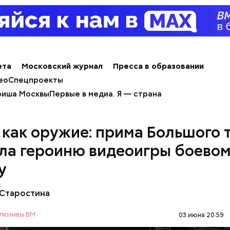
ния только советских музыкантов.
ета
Московский журнал
Пресса в образовании
ео
Спецпроекты
иша Москвы
Первые в медиа. Я — страна
 как оружие: прима Большого 
ла героиню видеоигры боево
у
 Старостина
люзивы ВМ
03 июня 20:59