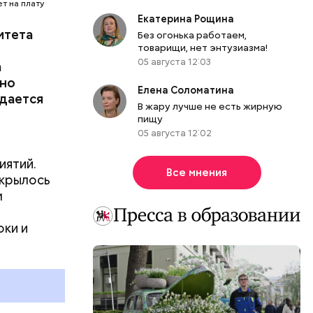
еселили
т на плату
оре:
Екатерина Рощина
итета
Именно по
Без огонька работаем,
товарищи, нет энтузиазма!
м дворце.
05 августа 12:03
а
вно
Елена Соломатина
здается
В жару лучше не есть жирную
пищу
05 августа 12:02
иятий.
Все мнения
ткрылось
м
оки и
менном
риятия,