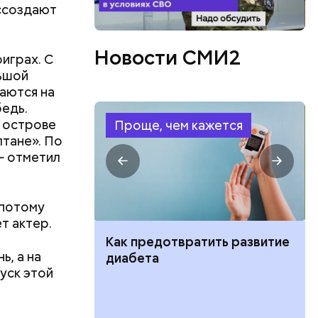
оссоздают
 одной
Новости СМИ2
мы можем
играх. С
а № 1
ьшой
аются на
бедь.
а острове
Проще, чем кажется
лтане». По
— отметил
 потому
т актер.
ут ли дом по
Как предотвратить развитие
 назвать
ь, а на
кве: где
диабета
вплоть до
уск этой
цию и сроки
ковного
и — и