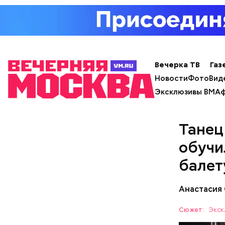
произведе
Вечерка ТВ
Газ
Новости
Фото
Вид
Эксклюзивы ВМ
Аф
Танец
обучи
балет
Анастасия
Сюжет:
Экск