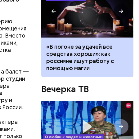
 хранится
вает
ой камеры
орию.
ное время
помещения
чальник
а. Вместо
 достает
чиками,
ало по
«В погоне за удачей все
стка
 как
средства хороши»: как
ла толпу
россияне ищут работу с
строенные
ске
помощью магии
 а балет —
и, где
ор студии
кой самых
тера
Вечерка ТВ
ая
е
гру и
 России.
ным.
актера
ками.
т только