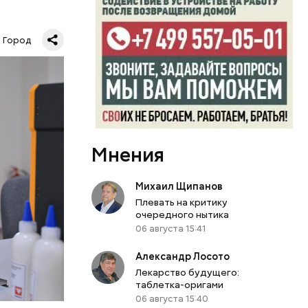
ать в
сне и в
Город
Мнения
Михаил Щипанов
Плевать на критику
очередного нытика
06 августа 15:41
Александр Лосото
Лекарство будущего:
дской
таблетка-оригами
и
06 августа 15:40