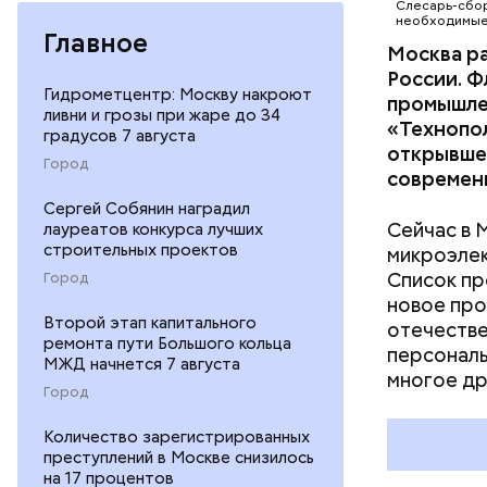
существов
Слесарь-сбор
необходимые 
народ на 
Главное
Москва ра
поклонник
России. 
его иници
Гидрометцентр: Москву накроют
промышле
ливни и грозы при жаре до 34
«Технопо
градусов 7 августа
открывшее
Город
современн
Сергей Собянин наградил
Сейчас в 
лауреатов конкурса лучших
строительных проектов
микроэлек
Список пр
Город
новое про
Второй этап капитального
отечестве
ремонта пути Большого кольца
персональ
МЖД начнется 7 августа
многое др
Город
Количество зарегистрированных
В царской
преступлений в Москве снизилось
понимании
на 17 процентов