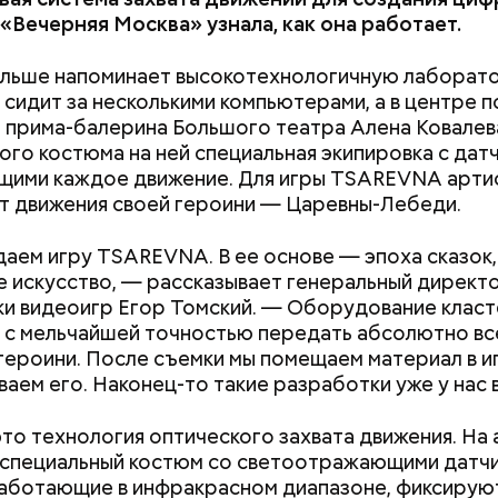
дники в шутку называют большой шкаф, в котором
 «Вечерняя Москва» узнала, как она работает.
паста. Специалист на сенсорном экране устанавли
ру камеры хранения материала. Причем для кажд
ольше напоминает высокотехнологичную лаборат
ановить свою температуру. Пара нажатий, и в нуж
сидит за несколькими компьютерами, а в центре 
ыдает материал с необходимой температурой. На
 прима-балерина Большого театра Алена Ковалев
одит к «холодильнику» и через маленькое окошко
ого костюма на ней специальная экипировка с дат
 сырьем.
Вода за 10 тысяч: поможет ли
Людей разброс
щими каждое движение. Для игры TSAREVNA арти
японский напиток сбросить
проезжей части:
т движения своей героини — Царевны-Лебеди.
лишний вес
легковушка сби
оявились увеселительные сады. Это были благоу
пешеходов в Ом
аем игру TSAREVNA. В ее основе — эпоха сказок,
тва с летними театрами, ресторанами и оркестрам
е искусство, — рассказывает генеральный директ
революционной Москвы могли наслаждаться музы
и видеоигр Егор Томский. — Оборудование клас
нров. А в 1907 году певица Мария Дейша-Сионицк
 с мельчайшей точностью передать абсолютно вс
ала «Музыкальные выставки», где москвичи могли
героини. После съемки мы помещаем материал в и
ться с малоизвестными произведениями русских и
аем его. Наконец-то такие разработки уже у нас в
ропейских композиторов. Вход на них был свобод
то технология оптического захвата движения. На 
специальный костюм со светоотражающими датчи
аботающие в инфракрасном диапазоне, фиксирую