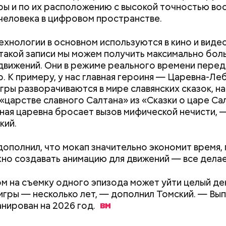
ры и по их расположению с высокой точностью в
человека в цифровом пространстве.
 полностью автоматизирован, поэтому создание
платы занимает от восьми до десяти минут. В час 
ехнологии в основном используются в кино и видео
ть около 125 штук, — рассказывает начальник цех
акой записи мы можем получить максимально бол
онов.
движений. Они в режиме реального времени перед
. К примеру, у нас главная героиня — Царевна-Ле
гры разворачиваются в мире славянских сказок, н
 «царстве славного Салтана» из «Сказки о царе Са
ная царевна бросает вызов мифической нечисти, 
кий.
дополнил, что мокап значительно экономит время,
жно создавать анимацию для движений — все делае
Как получить до 100 тысяч
Как узнать, снес
c domain
щими музыкальными фестивалями прошлого можно
м на съемку одного эпизода может уйти целый ден
рублей от государства при
реновации в Мос
гулянья, которые были очень популярны в Москве 
игры — несколько лет, — дополнил Томский. — Вып
трудной ситуации: кто может
искать информа
 века. Чаще всего они проходили в важные дни цер
анирован на 2026
год.
претендовать и какие нужны
 — на Масленицу, в Пасхальную и Троицкую недел
документы