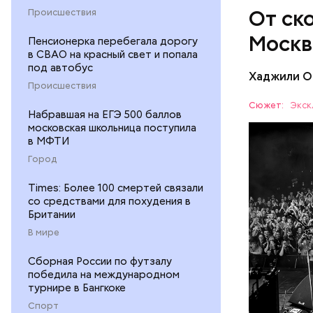
которые с
От ск
Происшествия
музыканто
сочетало 
Москв
Пенсионерка перебегала дорогу
цирковые 
в СВАО на красный свет и попала
скоморохи
под автобус
Хаджили О
Происшествия
Сюжет:
Экск
Набравшая на ЕГЭ 500 баллов
московская школьница поступила
в МФТИ
МОСКВА
Город
Times: Более 100 смертей связали
со средствами для похудения в
Британии
В мире
Сборная России по футзалу
победила на международном
турнире в Бангкоке
Спорт