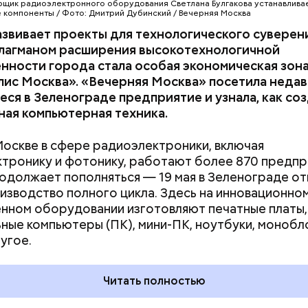
ала целая Скоморошья слобода. Они не только в
щик радиоэлектронного оборудования Светлана Булгакова устанавливае
компоненты / Фото: Дмитрий Дубинский / Вечерняя Москва
улицах и площадях, но и выступали при царском дв
звивает проекты для технологического суверен
ом скоморошьего творчества был Иван Грозный. 
Флагманом расширения высокотехнологичной
ативе был организован потешный двор при царско
нности города стала особая экономическая зон
лис Москва». «Вечерняя Москва» посетила неда
ся в Зеленограде предприятие и узнала, как со
ая компьютерная техника.
Москве в сфере радиоэлектроники, включая
тронику и фотонику, работают более 870 предпр
одолжает пополняться — 19 мая в Зеленограде о
изводство полного цикла. Здесь на инновационно
нном оборудовании изготовляют печатные платы,
ные компьютеры (ПК), мини-ПК, ноутбуки, монобл
угое.
 России не было музыкальных фестивалей в совре
Читать полностью
, но существовали разные развлекательные мероп