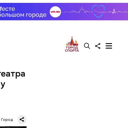
театра
му
Город