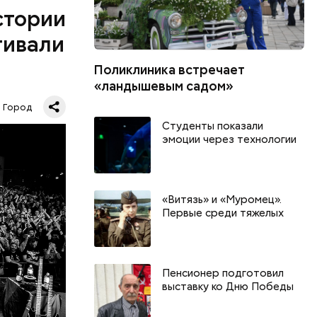
иональных
истории
тво
нные и
тивали
Поликлиника встречает
«ландышевым садом»
Город
Студенты показали
эмоции через технологии
«Витязь» и «Муромец».
Первые среди тяжелых
Пенсионер подготовил
выставку ко Дню Победы