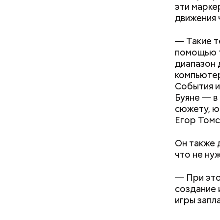
эти марке
движения 
— Процесс
печатной 
— Такие т
производи
помощью т
Павел Ант
диапазон 
компьютер
События и
Буяне — в
сюжету, ю
Егор Томс
Он также 
что не ну
Как поменять батареи дома и
Фото: publi
Но настоя
— При это
не получить штраф
народные 
создание 
конца XIX
игры запл
календаря