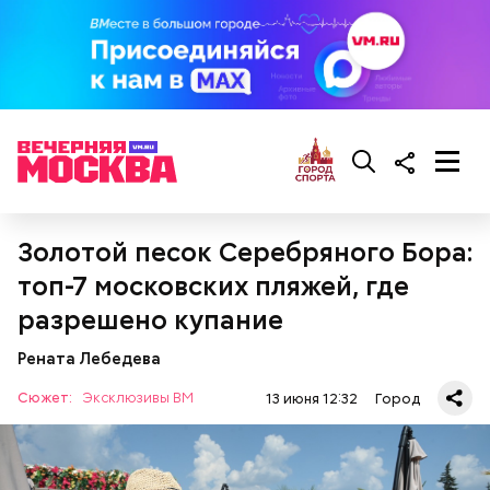
Современность: фестивали на любой
вкус
Золотой песок Серебряного Бора:
топ-7 московских пляжей, где
разрешено купание
Рената Лебедева
Цифра
Сюжет:
Эксклюзивы ВМ
13 июня 12:32
Город