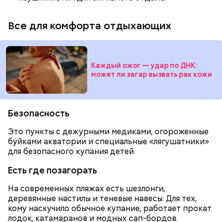
Все для комфорта отдыхающих
— Каждый вечер тысячи человек проходят сквозь
двери парка культуры и отдыха... Пляшет шофер,
пляшет счетовод. Фрезеровщица подтягивает
Далее следует запайка выводных элементов.
припев песни. И вот уже весь круг поет «Армию
Простыми словами, плату помещают в устройство,
Каждый ожог — удар по ДНК:
Буденного», набирая полной грудью свежий, чуть
где циркулирует нагретая жидкость, похожая на
может ли загар вызвать рак кожи
влажный воздух, — писала «Вечерняя Москва» в
вулканическую лаву. Она накрепко запаивает плату.
1932 году о подготовке к олимпиаде.
Безопасность
Это пункты с дежурными медиками, огороженные
буйками акватории и специальные «лягушатники»
для безопасного купания детей.
В 1930-е визитной карточкой эпохи стали смотры
народных талантов. Например, в 1932 году в
Есть где позагорать
Москве в Центральном парке культуры и отдыха
имени Максима Горького прошла I Всесоюзная
На современных пляжах есть шезлонги,
олимпиада самодеятельного искусства, которая
деревянные настилы и теневые навесы. Для тех,
завершилась грандиозным музыкальным
кому наскучило обычное купание, работает прокат
праздником. В нем приняло участие свыше пяти
— Сначала на плату наносят гравировку —
лодок, катамаранов и модных сап-бордов.