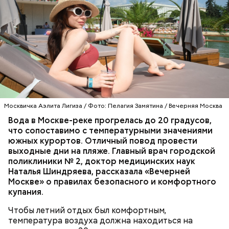
Фото: Валентин Монастырский
В 2026 году в ОЭЗ «Технополис Москва»
планируется открыть 25 новых уникальных
— Эти места стали важными этапами на нашем
Москвичка Аэлита Лигиза / Фото: Пелагия Замятина / Вечерняя Москва
производств, где будет создано более восьми
творческом пути. Маленьких клубов мы тоже
тысяч рабочих мест. Предприятия наладят выпуск
Вода в Москве-реке прогрелась до 20 градусов,
достаточно много объездили. Но сейчас моя цель
инновационных осветительных приборов,
что сопоставимо с температурными значениями
— большие площадки и большое шоу, — рассказал
печатных плат, оптоэлектронных устройств, а
южных курортов. Отличный повод провести
артист.
также современных онкопрепаратов.
выходные дни на пляже. Главный врач городской
поликлиники № 2, доктор медицинских наук
Наталья Шиндряева, рассказала «Вечерней
Москве» о правилах безопасного и комфортного
купания.
Чтобы летний отдых был комфортным,
температура воздуха должна находиться на