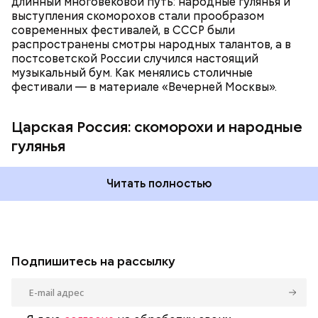
длинный многовековой путь: народные гулянья и
выступления скоморохов стали прообразом
современных фестивалей, в СССР были
Фото: public domain
распространены смотры народных талантов, а в
постсоветской России случился настоящий
музыкальный бум. Как менялись столичные
фестивали — в материале «Вечерней Москвы».
Царская Россия: скоморохи и народные
гулянья
Читать полностью
Подпишитесь на рассылку