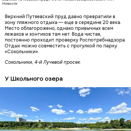
Перестройка, 90-е и 2000-е: рейвы и
лежат мелкие детали. Кажется, нужно быть
Новости
настоящим ювелиром, чтобы уметь работать с
мировые рок-звезды
такими крошечными элементами. С этой задачей
Верхний Путяевский пруд давно превратили в
прекрасно справляется слесарь-сборщик
зону пляжного отдыха — еще в середине 20 века.
Светлана Булгакова.
Место облагорожено, однако привычных всем
лежаков и зонтиков там нет. Вода чистая,
постоянно проходит проверку Роспотребнадзора.
Отдых можно совместить с прогулкой по парку
«Сокольники».
Сокольники, 4-й Лучевой просек
.
У Школьного озера
— Одна из задач специалистов — управление
умными машинами. Кроме того, установить
некоторые компоненты и исправить неточности
может только человек, — говорит Павел и
предлагает перейти в соседний цех.
Фото: РИА Новости
— К поклонникам музыкального искусства пришел
настоящий праздник под названием «Московская