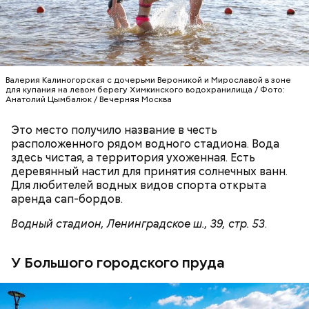
Современные технологии, роботы, новейшее
Валерия Калиногорская с дочерьми Вероникой и Мирославой в зоне
для купания на левом берегу Химкинского водохранилища / Фото:
оборудование очень важны. Однако главная
Анатолий Цымбалюк / Вечерняя Москва
ценность любого предприятия — это люди. Ради
города и развития собственного производства на
Это место получило название в честь
новый завод пришли опытные специалисты,
расположенного рядом водного стадиона. Вода
горящие своим делом.
здесь чистая, а территория ухоженная. Есть
деревянный настил для принятия солнечных ванн.
На весь экран
Для любителей водных видов спорта открыта
аренда сап-бордов.
Водный стадион, Ленинградское ш., 39, стр. 53
.
— Мы загружаем продукцию в аппарат, который
фотографирует деталь со всех сторон. Это нужно,
чтобы удостовериться в качестве пайки и
У Большого городского пруда
установки деталей. Обнаружить ошибки помогает
установленная на компьютере система. Если
возникают сомнения, то мы можем отправить