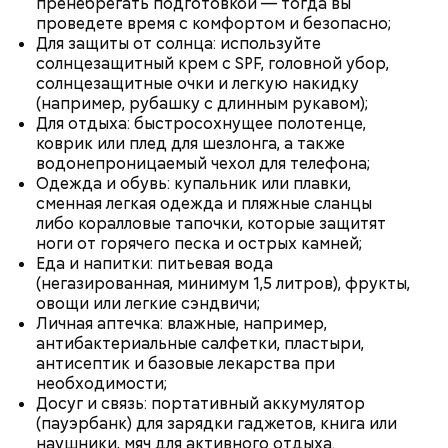
пренебрегать подготовкой — тогда вы
проведете время с комфортом и безопасно;
Для защиты от солнца: используйте
солнцезащитный крем с SPF, головной убор,
солнцезащитные очки и легкую накидку
(например, рубашку с длинным рукавом);
Для отдыха: быстросохнущее полотенце,
коврик или плед для шезлонга, а также
водонепроницаемый чехол для телефона;
Одежда и обувь: купальник или плавки,
Ювелирная точность
сменная легкая одежда и пляжные сланцы
Расцвет фестивальной культуры пришелся на
либо коралловые тапочки, которые защитят
Фото: РИА Новости
период хрущевской оттепели. Например, в 1962
ноги от горячего песка и острых камней;
году прошел московский фестиваль
Еда и напитки: питьевая вода
импровизационной джазовой музыки «Джаз-62».
(негазированная, минимум 1,5 литров), фрукты,
За три дня на мероприятии выступили 15
овощи или легкие сэндвичи;
коллективов, которые боролись за серьезную
Личная аптечка: влажные, например,
награду — возможность представлять свою
антибактериальные салфетки, пластыри,
страну на престижном джазовом фестивале в
антисептик и базовые лекарства при
Варшаве.
необходимости;
Досуг и связь: портативный аккумулятор
(пауэрбанк) для зарядки гаджетов, книга или
наушники, мяч для активного отдыха.