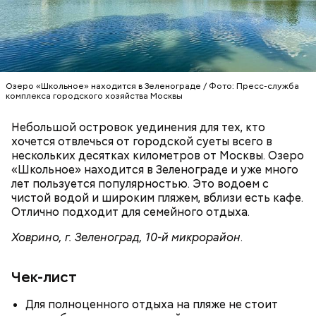
осень». Какой музыкальный жанр ни возьми —
всюду премьеры. В какой концертный зал ни
загляни — везде концерты из произведений
советских композиторов, встречи с любимыми
музыкальными коллективами и солистами, — писала
«Вечерняя Москва» о фестивале в 1980 году.
Озеро «Школьное» находится в Зеленограде / Фото: Пресс-служба
комплекса городского хозяйства Москвы
Небольшой островок уединения для тех, кто
хочется отвлечься от городской суеты всего в
нескольких десятках километров от Москвы. Озеро
«Школьное» находится в Зеленограде и уже много
Если большую часть работы выполняют роботы, то
лет пользуется популярностью. Это водоем с
что же остается людям?
В 1979 году впервые прошел фестиваль
чистой водой и широким пляжем, вблизи есть кафе.
современной музыки «Московская осень», на
Отлично подходит для семейного отдыха.
котором исполнялись новые сочинения столичных
Ховрино, г. Зеленоград, 10-й микрорайон
.
авторов. Тогда звучала симфоническая, камерная,
хоровая, джазовая и народная музыка, а также
проводились специальные концерты для детей.
Чек-лист
Для полноценного отдыха на пляже не стоит