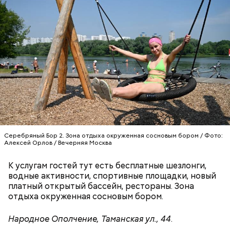
В 90-е годы популярность начали набирать
электронная музыка и рейвы. Первым масштабным
мероприятием такого плана в России стало Gagarin
Party, прошедшее в павильоне «Космос» на ВДНХ. А
в 1997 году в Парке Горького был организован
масштабный рейв «Инстанция», на который
Чувство гордости
пришло более 40 тысяч поклонников электронной
музыки.
Серебряный Бор 2. Зона отдыха окруженная сосновым бором / Фото:
Алексей Орлов / Вечерняя Москва
К услугам гостей тут есть бесплатные шезлонги,
водные активности, спортивные площадки, новый
платный открытый бассейн, рестораны. Зона
отдыха окруженная сосновым бором.
— Решение провести в нашей стране крупнейший
Народное Ополчение, Таманская ул., 44
.
в мире музыкальный форум определено
— Для дополнительного контроля качества