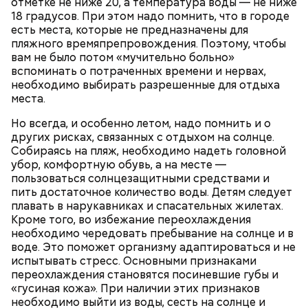
отметке не ниже 20, а температура воды — не ниже
18 градусов. При этом надо помнить, что в городе
есть места, которые не предназначены для
пляжного времяпрепровождения. Поэтому, чтобы
Среди знаковых мест, где проводилось большое
вам не было потом «мучительно больно»
количество фестивалей, Самойлов выделил
вспоминать о потраченных времени и нервах,
Большую спортивную арену «Лужники», Дворец
необходимо выбирать разрешенные для отдыха
культуры имени Горбунова, известный как
Кстати
места.
«Горбушка», и спортивный комплекс
«Олимпийский».
Но всегда, и особенно летом, надо помнить и о
других рисках, связанных с отдыхом на солнце.
Собираясь на пляж, необходимо надеть головной
убор, комфортную обувь, а на месте —
пользоваться солнцезащитными средствами и
пить достаточное количество воды. Детям следует
плавать в нарукавниках и спасательных жилетах.
Кроме того, во избежание переохлаждения
необходимо чередовать пребывание на солнце и в
воде. Это поможет организму адаптироваться и не
испытывать стресс. Основными признаками
— Помню, когда я впервые приезжал в Москву, то
переохлаждения становятся посиневшие губы и
ездил по Новому Арбату, смотрел на эти дома,
В 2026 году компания планирует вывести на рынок
«Могу спеть даже с поп-дивой»:
«гусиная кожа». При наличии этих признаков
понимал, что когда-нибудь стану частью всего
лидер группы «Агата Кристи»
инновационные российские периферийные
необходимо выйти из воды, сесть на солнце и
этого. Это было еще в конце 80-х годов, когда я с
Вадим Самойлов — о современной