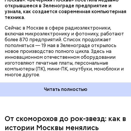
открывшееся в Зеленограде предприятие и
бульвар, а затем — Девичье поле. В программу
узнала, как создается современная компьютерная
мероприятий входили не только музыкальные
техника.
выступления, но и комические пьесы, кукольные
Позднее им на смену пришли шарманщики. Их
представления и многое другое.
стало особенно много после Отечественной войны
Сейчас в Москве в сфере радиоэлектроники,
1812 года. В тот период они были такой же
включая микроэлектронику и фотонику, работают
неотъемлемой частью городской жизни, как и
более 870 предприятий. Список продолжает
скоморохи до них. Монотонные и печальные звуки
пополняться — 19 мая в Зеленограде открылось
шарманки можно было услышать в самых
новое производство полного цикла. Здесь на
оживленных местах города: на Арбате, Тверской,
инновационном отечественном оборудовании
Пресне и в Хамовниках. Вокруг них всегда
изготовляют печатные платы, персональные
собирались толпы.
компьютеры (ПК), мини-ПК, ноутбуки, моноблоки и
многое другое.
Читать полностью
В Москве скоморохи были настолько заметной
частью городской жизни, что в районе
современной улицы Большой Дмитровки
существовала целая Скоморошья слобода. Они не
только веселили народ на улицах и площадях, но и
От скоморохов до рок-звезд: как в
выступали при царском дворе: поклонником
истории Москвы менялись
скоморошьего творчества был Иван Грозный.