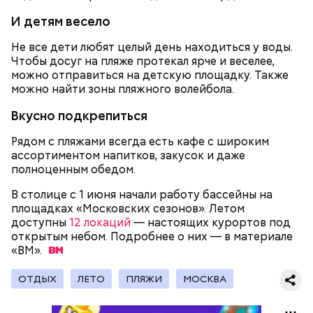
тысяч человек из самодеятельных хоровых и
торговый знак производителя. После этого плата
Сергей Собянин рассказал, что на
музыкальных коллективов.
территории ОЭЗ «Технополис
Интернет будущего: как в Москве
И детям весело
отправляется на роботизированную линию, где на
Москва» планируется открыть 25
создают самые быстрые чипы
нее наносится термопаста и устанавливаются
новых производств
Не все дети любят целый день находиться у воды.
необходимые детали, — поясняет Антонов.
Чтобы досуг на пляже протекал ярче и веселее,
можно отправиться на детскую площадку. Также
С приходом советской власти музыкальные
можно найти зоны пляжного волейбола.
мероприятия стали проводиться под эгидой
государства, а не частных лиц. Например, те же
Вкусно подкрепиться
«Музыкальные выставки» в 1919 году
Здесь автоматизировано буквально все, включая и
организовывались уже профсоюзом композиторов
Рядом с пляжами всегда есть кафе с широким
«холодильник» — так сотрудники в шутку
и музыкальным отделом Наркомпроса РСФСР. В
ассортиментом напитков, закусок и даже
называют большой шкаф, в котором хранится
отличие от дореволюционных, на новых
полноценным обедом.
паяльная паста. Специалист на сенсорном экране
«Выставках» звучали произведения только
В столице с 1 июня начали работу бассейны на
устанавливает температуру камеры хранения
советских музыкантов.
площадках «Московских сезонов». Летом
материала. Причем для каждой камеры можно
доступны
установить свою температуру. Пара нажатий, и в
12 локаций
— настоящих курортов под
открытым небом. Подробнее о них — в материале
нужное время аппарат выдает материал с
«ВМ».
необходимой температурой. Начальник цеха
подходит к «холодильнику» и через маленькое
окошко достает баночку с сырьем.
ОТДЫХ
ЛЕТО
ПЛЯЖИ
МОСКВА