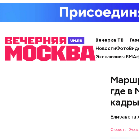
Вечерка ТВ
Газ
Новости
Фото
Вид
Эксклюзивы ВМ
Аф
Маршр
где в
кадр
Елизавета
Сюжет:
Экск