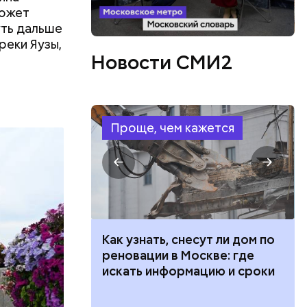
может
уть дальше
реки Яузы,
Новости СМИ2
Проще, чем кажется
 100 тысяч
Как узнать, снесут ли дом по
дарства при
реновации в Москве: где
ии: кто может
искать информацию и сроки
 какие нужны