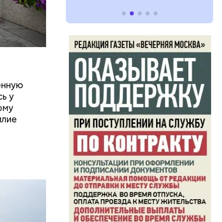
енную
ь у
ому
илие