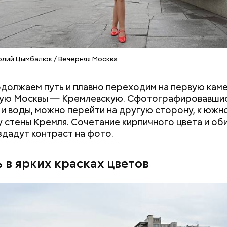
олий Цымбалюк / Вечерняя Москва
должаем путь и плавно переходим на первую кам
ую Москвы — Кремлевскую. Сфотографировавшис
 и воды, можно перейти на другую сторону, к южн
 стены Кремля. Сочетание кирпичного цвета и об
здадут контраст на фото.
 в ярких красках цветов