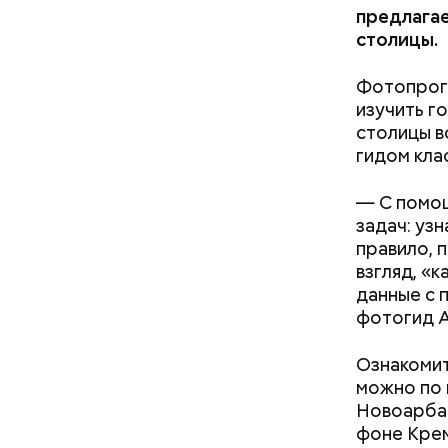
предлага
столицы.
Фотопрогу
изучить г
столицы в
гидом кла
— С помощ
задач: уз
правило, 
взгляд, «
данные с 
фотогид А
Ознакомит
можно по
Новоарбат
фоне Крем