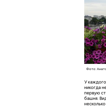
Фото: Анат
У каждого
никогда н
первую ст
башня. Ви
несколько