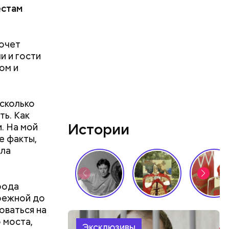
естам
хочет
и и гости
ом и
сколько
ть. Как
Истории
. На мой
е факты,
ала
рода
режной до
оваться на
 моста,
Эксклюзивы