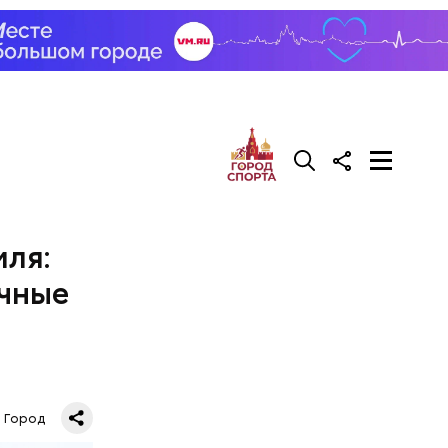
мля:
ичные
Город