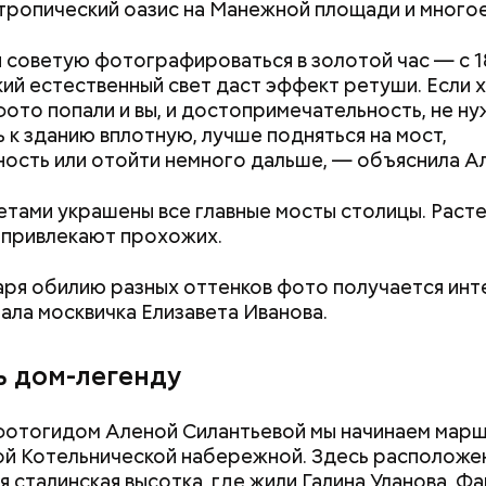
 тропический оазис на Манежной площади и многое
 советую фотографироваться в золотой час — с 1
гкий естественный свет даст эффект ретуши. Если 
фото попали и вы, и достопримечательность, не н
 к зданию вплотную, лучше подняться на мост,
ость или отойти немного дальше, — объяснила Ал
Не трясти и не рубить: как
Мужчина умер п
убрать с участка борщевик и
гадюки: как отл
етами украшены все главные мосты столицы. Раст
чем засеять почву
ужа и когда она
 привлекают прохожих.
ря обилию разных оттенков фото получается инт
ала москвичка Елизавета Иванова.
ь дом-легенду
фотогидом Аленой Силантьевой мы начинаем марш
й Котельнической набережной. Здесь расположе
я сталинская высотка, где жили Галина Уланова, Ф