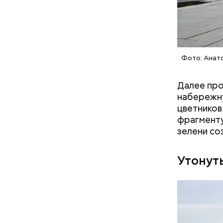
Фото: Анат
Далее про
набережн
цветников
фрагменту
зелени со
Утонуть