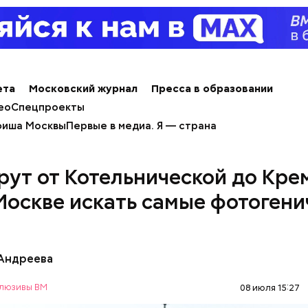
ета
Московский журнал
Пресса в образовании
ео
Спецпроекты
иша Москвы
Первые в медиа. Я — страна
ут от Котельнической до Кре
 Москве искать самые фотоген
ы
 Андреева
люзивы ВМ
08 июля 15:27