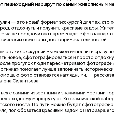
ет пешеходный маршрут по самым живописным м
лки — это новый формат экскурсий для тех, кто 
ород, отдохнуть и получить красивые кадры. Жител
се чаще предпочитают променады с фотоаппарат
ссическим осмотрам достопримечательностей.
ью таких экскурсий мы можем выполнить сразу не
нать новое, сфотографироваться и просто отдохну
после прогулок люди пересматривают фотографии
картинка» помогает лучше запоминать исторически
помощью фото становятся наглядными, — рассказ
лена Силантьева.
ься с самыми известными и значимыми местами го
 пешеходному маршруту от Котельнической набе
ского моста. По пути можно будет сфотографир
ля, полюбоваться красивым видом с Патриаршего