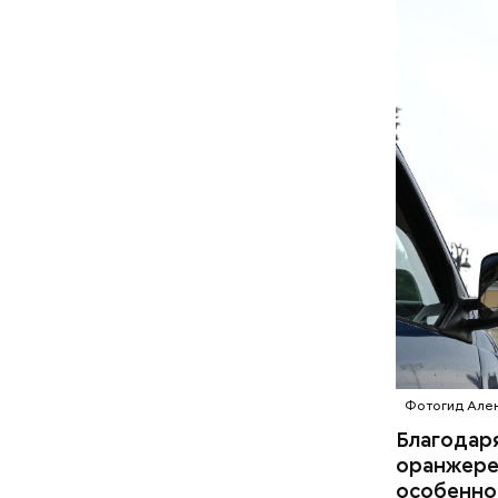
Фотогид Ален
Благодаря
оранжерею
особенно 