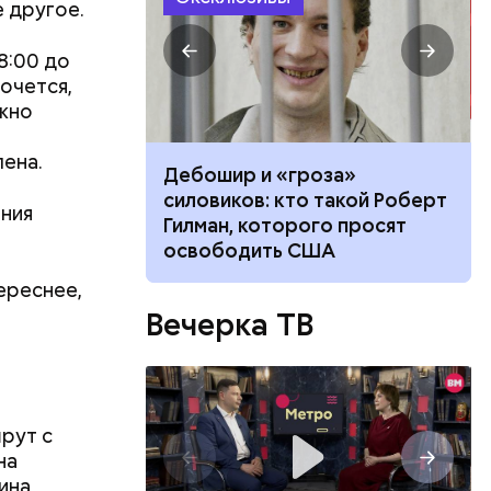
 другое.
8:00 до
хочется,
ужно
ена.
осле укуса
Дебошир и «гроза»
ичить ее от
силовиков: кто такой Роберт
ения
 атакует
Гилман, которого просят
освободить США
ереснее,
Вечерка ТВ
рут с
на
аина