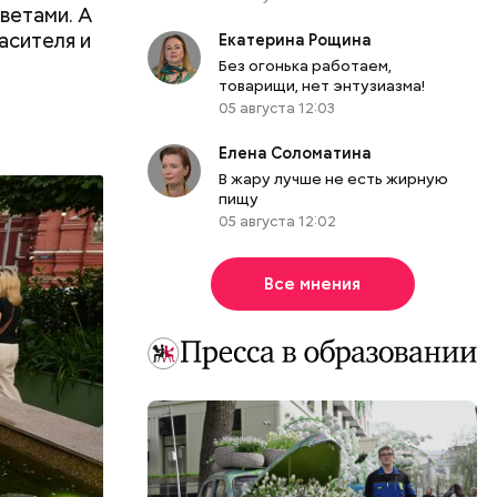
ветами. А
асителя и
Екатерина Рощина
Без огонька работаем,
товарищи, нет энтузиазма!
05 августа 12:03
Елена Соломатина
В жару лучше не есть жирную
пищу
05 августа 12:02
Все мнения