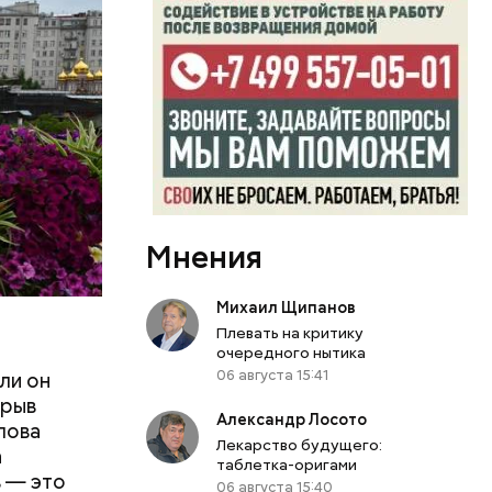
Мнения
Михаил Щипанов
Плевать на критику
очередного нытика
06 августа 15:41
ли он
крыв
Александр Лосото
лова
Лекарство будущего:
а
таблетка-оригами
в — это
06 августа 15:40