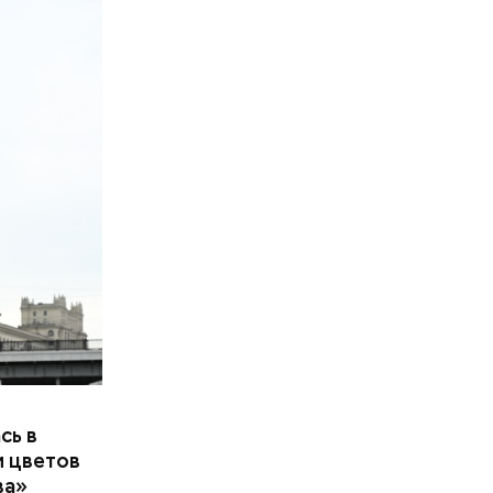
сь в
и цветов
ва»