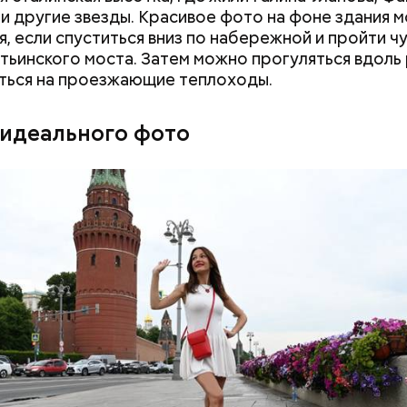
 и другие звезды. Красивое фото на фоне здания 
я, если спуститься вниз по набережной и пройти ч
тьинского моста. Затем можно прогуляться вдоль 
ться на проезжающие теплоходы.
 идеального фото
Как поменять батареи дома и
Как получить до
не получить штраф
рублей от госу
трудной ситуац
претендовать и
документы