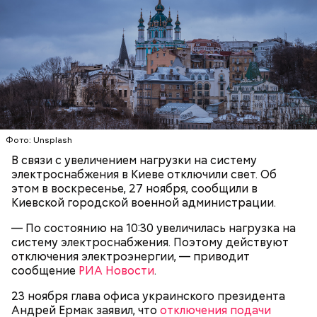
Лишний повод задуматься об экологии
Гид отметил, что еще далеко не все туристические
маршруты проложены, пока это больше похоже на
Фото: Unsplash
эксперимент. Бабич заверил, что туристам не стоит
беспокоиться насчет риска получить опасную дозу
В связи с увеличением нагрузки на систему
радиации.
электроснабжения в Киеве отключили свет. Об
этом в воскресенье, 27 ноября, сообщили в
— Но передвижение стрелок часов никак не
Киевской городской военной администрации.
решает насущных проблем вооружения и экологии.
Есть масса могущественных субъектов
— По состоянию на 10:30 увеличилась нагрузка на
международных отношений, которые
систему электроснабжения. Поэтому действуют
руководствуются своими эгоистическими
отключения электроэнергии, — приводит
соображениями, используя эту теперь уже
сообщение
РИА Новости
.
рекламную фишку, чтобы привлечь средства для
реализации своих новых не менее нелепых и
23 ноября глава офиса украинского президента
ненужных проектов. Это классическое
Андрей Ермак заявил, что
отключения подачи