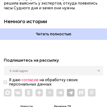
влияет еще одна глобальная угроза —
решила выяснить у экспертов, откуда появились
климатические изменения.
часы Судного дня и зачем они нужны.
Немного истории
Читать полностью
Подпишитесь на рассылку
Я даю
согласие
на обработку своих
персональных данных.
Новости
Вечерка ТВ