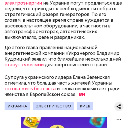
замыливание глаз, — высказал свое мнение военный
электроэнергии
на Украине могут продлиться еще
эксперт.
недели, что приводит к необходимости собрать
стратегический резерв генераторов. По его
— Для группы из пяти человек такое путешествие
словам, в настоящее время страна нуждается в
обойдется в пределах 340 белорусских рублей
высоковольтном оборудовании, в частности в
(около 10311 рублей по ЦБ РФ — п
рим. «ВМ»
), —
автотрансформаторах, автоматических
уточнил он.
выключателях, реле и разрядниках.
До этого глава правления национальной
Он заметил, что в мире действительно непростая
энергетической компании «Укрэнерго» Владимир
ситуация с точки зрения ядерного оружия, оружия
Кудрицкий заявил, что ближайшие несколько дней
массового уничтожения. Проблемы экологии и
станут тяжелыми
для энергосистемы страны.
сохранения природы тоже стоят остро.
Супруга украинского лидера Елена Зеленская
отметила, что большая часть жителей Украины
готова жить без света
и тепла несколько лет ради
членства в Европейском
союзе.
УКРАИНА
ЭЛЕКТРИЧЕСТВО
КИЕВ
Собеседник «Вечерней Москвы» отметил, что еще
несколько лет назад о таких походах даже мечтать
не приходилось, но сегодня это вполне