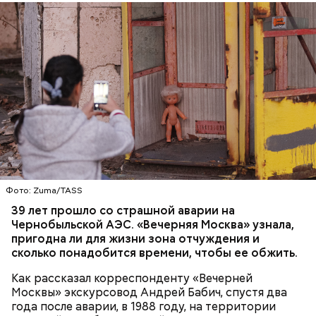
передвигали, но никакой глобальной значимости
они не имели.
— Протяженность зоны отчуждения составляет
примерно 30 километров. Включает она несколько
районов Гомельской области. Понятное дело, что
территория под защитой, здесь строгий
пропускной режим и круглосуточное наблюдение,
БЕЛАРУСЬ
ЧЕРНОБЫЛЬ
— отметил Бабич.
Фото: Zuma/TASS
39 лет прошло со страшной аварии на
Чернобыльской АЭС. «Вечерняя Москва» узнала,
Часы Судного дня — прибыльный
пригодна ли для жизни зона отчуждения и
проект
сколько понадобится времени, чтобы ее обжить.
Как рассказал корреспонденту «Вечерней
Москвы» экскурсовод Андрей Бабич, спустя два
года после аварии, в 1988 году, на территории