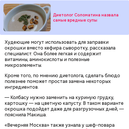
— Лисички можно употреблять в различном виде:
жареном, вареном, тушеном, сушеном и соленом.
Вернет молодость и снизит
Диетолог Соломатина назвала
Однако с точки зрения пользы лучше отдать
воспаление: диетолог Писарева
самые вредные супы
предпочтение маринованным, соленым и тушеным
рассказала о пользе черники
вариациям, — посоветовал эндокринолог.
— Электричества нет. Но есть электростанция. И
Худеющие могут использовать для заправки
По его словам, молния может распасться, улететь
секретарь партийной организации сжалился и
окрошки вместо кефира сыворотку, рассказала
или просто погаснуть. Однако есть риск, что она
выделил нам цветной телевизор. И мы вечером
«Новым рекордам — быть»: как
специалист. Она более легкая и содержит
может и взорваться.
активность Эль-Ниньо может
смогли посмотреть матч, — вспоминает он.
витамины, аминокислоты и полезные
отразиться на предстоящем лете
микроэлементы.
в России
Кроме того, по мнению диетолога, сделать блюдо
полезнее поможет простая замена некоторых
ингредиентов.
— Колбасу нужно заменить на куриную грудку,
картошку — на цветную капусту. В таком варианте
Поляков предупредил: не стоит собирать грибы у
окрошка подойдет даже для разгрузочных дней, —
обочин дорог или рядом с промышленными
Одним из запоминающихся событий того периода
пояснила Макиша.
предприятиями, так как они могут накапливать в
для Макеева стал футбольный матч между
себе токсические вещества.
киевским «Динамо» и мадридским «Атлетико»,
«Вечерняя Москва» также узнала у шеф-повара