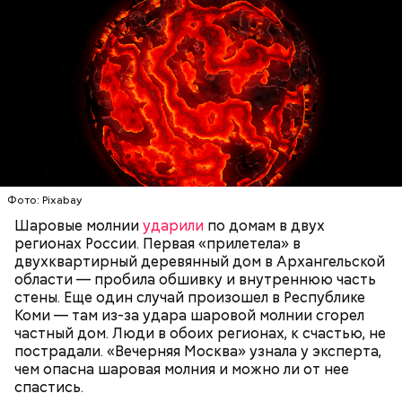
говорит ликвидатор.
— Маленькие — от одного сантиметра, средние —
около 20 сантиметров, а самые большие могут
доходить до нескольких метров. Шаровая молния
проходит и через стекла, даже часто не оставляя
следов. Она как капля стекает, растекается. Может
УЧЕНЫЕ
МОЛНИИ
ПОГОДА
и в окно влезть, причем в двухметровое.
Фото: Pixabay
Сжимается, как воздушный шар, и проходит.
Шаровые молнии
ударили
по домам в двух
регионах России. Первая «прилетела» в
двухквартирный деревянный дом в Архангельской
По его словам, солдаты не знали о масштабах
области — пробила обшивку и внутреннюю часть
трагедии. Подобных аварий раньше не случалось.
стены. Еще один случай произошел в Республике
Поэтому он не испытывал страха.
Коми — там из-за удара шаровой молнии сгорел
частный дом. Люди в обоих регионах, к счастью, не
пострадали. «Вечерняя Москва» узнала у эксперта,
чем опасна шаровая молния и можно ли от нее
спастись.