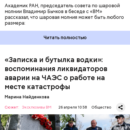
Академик РАН, председатель совета по шаровой
молнии Владимир Бычков в беседе с «ВМ»
рассказал, что шаровая молния может быть любого
размера:
Читать полностью
— Об аварии я узнал 26 апреля, когда нас подняли
по тревоге. Мы были дома, за нами приехал
транспорт. Привезли в полк. Построились. Сказали,
«Записка и бутылка водки»:
что произошло. Создали мобильный отряд. Через
воспоминания ликвидаторов
несколько часов мы направились в сторону
Чернобыля, — вспоминает Макеев.
аварии на ЧАЭС о работе на
месте катастрофы
Марина Найденкова
Сюжет:
Эксклюзивы ВМ
26 апреля 10:58
Общество