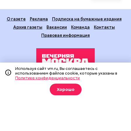
О газете
Реклама
Подписка на бумажные издания
Архив газеты
Вакансии
Команда
Контакты
Правовая информация
Используя сайт vm.ru, Вы соглашаетесь с
использованием файлов cookie, которые указаны в
Политике конфиденциальности
Издание создано при финансовой поддержке Департамента
средств массовой информации и рекламы города Москвы.
Хорошо
На сайте применяются рекомендательные технологии
(информационные технологии предоставления информации
на основе сбора, систематизации и анализа сведений,
относящихся к предпочтениям пользователей сети
«Интернет», находящихся на территории Российской
Федерации).
Сетевое издание "Вечерняя Москва" (18+) зарегистрировано
в Федеральной службе по надзору в сфере связи,