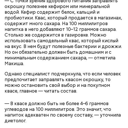
— С точки зрения здорового питания заправлять
окрошку полезнее кефиром или минеральной
водой. Кефир содержит белок, кальций и
пробиотики. Квас, который продается в магазинах,
содержит много сахара. На 100 миллилитров
напитка в него добавляют 10–12 граммов сахара.
Столько же содержится в газировке. Можно
А в лесах Шатурского округа Московской области
использовать самодельный квас, который кислый
грибники все чаще стали находить мутинус
на вкус. В нем будут полезные бактерии и дрожжи.
Равенеля. Это гриб, который также известен как
Но он обязательно должен быть домашним и с
сморчок вонючий или веселка вонючая. Мутинус
минимальным содержанием сахара, — отметила
Равенеля завезли в Евразию из Северной Америки,
Макиша.
— Заранее предсказать, как объект себя поведет,
и в последние годы он стал все чаще встречаться в
Вернулся Макеев в Киев в ночь с 3 на 4 мая. По его
невозможно. Если допустить резкое движение,
средней полосе России.
Не опасен ли он и можно
словам, ему казалось, что он вернулся домой с
Однако специалист подчеркнула, что если человек
поток воздуха может увлечь шар за человеком, и
ли собирать
обычные грибы, которые растут
фронта с победой.
предпочитает заправлять квасом окрошку, то
тот будет следовать за ним до тех пор, пока не
рядом, «Вечерней Москве» рассказал эксперт по
можно остановить свой выбор и на покупном
угаснет, — объяснил Бычков. — Но чаще всего они
грибам Дмитрий Тихомиров.
квасе, главное — читать состав.
не взрываются. Это редкий случай. Обычно энергия
у них кончается и они затухают.
— В квасе должно быть не более 4–6 граммов
углеводов на 100 миллилитров. Это значит, что
напиток адекватен по своему составу, — уточнила
диетолог.