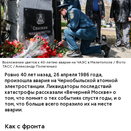
Специалист гражданской обороны Московского
авиацентра Владимир Макеев в 1986 году служил в
Киеве в отдельном механизированном полку
гражданской обороны. На тот момент, когда
произошла авария на Чернобыльской атомной
АВАРИИ
ЧЕРНОБЫЛЬ
ИСТОРИЯ
станции, ему было 26 лет.
Возложение цветов к 40-летию аварии на ЧАЭС в Мелитополе / Фото:
ТАСС / Александр Полегенько
Ровно 40 лет назад, 26 апреля 1986 года,
произошла авария на Чернобыльской атомной
электростанции. Ликвидаторы последствий
катастрофы рассказали «Вечерней Москве» о
том, что помнят о тех событиях спустя годы, и о
том, что больше всего поразило их на месте
аварии.
Как с фронта