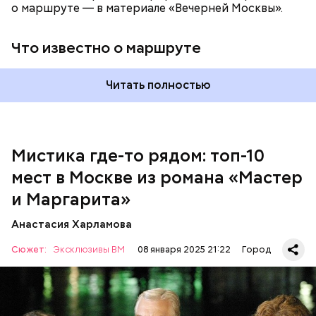
о маршруте — в материале «Вечерней Москвы».
Что известно о маршруте
Читать полностью
Мистика где-то рядом: топ-10
мест в Москве из романа «Мастер
На данный момент квартира на Большой Садовой
стала Музеем Булгакова. В ней воссоздана
и Маргарита»
атмосфера жизни и быта начала ХХ века с большим
количеством вещей, которые имеют отношение к
Анастасия Харламова
роману.
Сюжет:
Эксклюзивы ВМ
08 января 2025 21:22
Город
Одно из культовых мест романа Булгакова «Мастер
и Маргарита» — это «нехорошая квартира» в доме