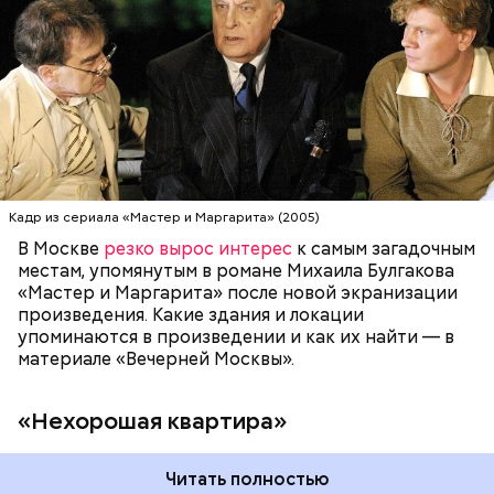
№ 50 302-Бис. Именно в ней проживал повелитель
сил тьмы Воланд. Настоящая «нехорошая
квартира» находится на улице Большой Садовой,
МОСКВА
ПИСАТЕЛИ
МИХАИЛ БУЛГАКОВ
дом 10. В маленькой комнате в коммуналке жил и
работал Михаил Булгаков три года — с 1921-го по
1924-й. Он называл ее «гнусной комнатой в гнусном
доме», потому что в доме постоянно происходили
перебои с электричеством, протекал потолок, за
стенкой ругались соседи. Именно поэтому она
стала прототипом «нехорошей квартиры», где жил
Кадр из сериала «Мастер и Маргарита» (2005)
Воланд со своей свитой, где прошел бал Сатаны.
В Москве
резко вырос интерес
к самым загадочным
местам, упомянутым в романе Михаила Булгакова
«Мастер и Маргарита» после новой экранизации
произведения. Какие здания и локации
упоминаются в произведении и как их найти — в
материале «Вечерней Москвы».
«Нехорошая квартира»
Читать полностью