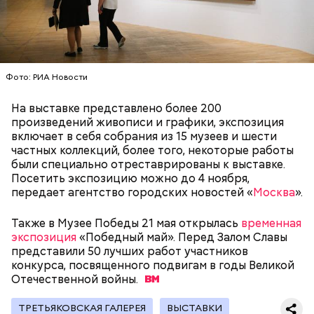
— Маршрут затрагивает востребованные улицы
есть полуподвальный этаж, который обустроен
районов. Таким образом, жители разных районов
под жилое помещение.
смогут как отдыхать, так и ездить по делам по
реализованным велополосам и велодорожкам.
Фото: РИА Новости
На выставке представлено более 200
произведений живописи и графики, экспозиция
включает в себя собрания из 15 музеев и шести
частных коллекций, более того, некоторые работы
были специально отреставрированы к выставке.
Посетить экспозицию можно до 4 ноября,
Существуют несколько версий, какой именно дом
передает агентство городских новостей «
Москва
».
стал прототипом жилища Мастера. Но согласно
самой популярной — это подвал дома № 9, что в
Также в Музее Победы 21 мая открылась
временная
Мансуровском переулке. Здесь жили друзья
экспозиция
«Победный май». Перед Залом Славы
Булгакова — братья Топлениновы. Писатель часто
представили 50 лучших работ участников
приходил к ним в гости и работал над «Мастером и
конкурса, посвященного подвигам в годы Великой
В настоящее время велоинфраструктура «Зеленого
Маргаритой».
Отечественной
кольца» реализована в пяти округах города,
войны.
подчеркнули в ЦОДД:
ТРЕТЬЯКОВСКАЯ ГАЛЕРЕЯ
ВЫСТАВКИ