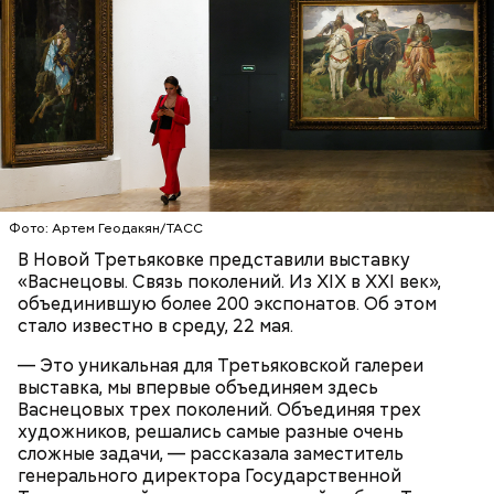
Маршрут зеленого кольца проходит через:
В Большом Гнездниковском переулке Мастер
впервые увидел Маргариту с букетом мимоз в
руках. Именно здесь в доме № 10, где было
московское отделение газеты «Накануне», работал
Михаил Булгаков. Кстати, этот дом упоминается в
сборнике писателя «Дьяволиада» и очерке «Сорок
Фото: Артем Геодакян/ТАСС
сороков».
В Новой Третьяковке представили выставку
«Васнецовы. Связь поколений. Из XIX в XXI век»,
объединившую более 200 экспонатов. Об этом
стало известно в среду, 22 мая.
— Это уникальная для Третьяковской галереи
выставка, мы впервые объединяем здесь
Васнецовых трех поколений. Объединяя трех
художников, решались самые разные очень
сложные задачи, — рассказала заместитель
Где проходит
генерального директора Государственной