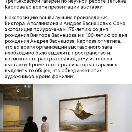
Третьяковской галереи по научной работе Татьяна
Карпова во время презентации выставки.
В экспозицию вошли лучшие произведения
Большой Гнездниковский переулок
Виктора, Аполлинария и Андрея Васнецовых. Сама
«Кинематографическая лужа»:
экспозиция приурочена к 175-летию со дня
Метароман не для всех: чем
булгаковед — о новой
удивит новая экранизация
рождения Виктора Васнецова и к 100-летию со дня
экранизации «Мастера и
«Мастера и Маргариты»
рождения Андрея Васнецова. Карпова отметила,
Маргариты»
что во время организации выставочного зала
необходимо было выделить пространство и
возможность раскрыться каждому из героев
выставки. Кроме того, организаторы старались
выделить то общее, что объединяет этих
художников, кроме фамилии.
Фото: Shutterstock
Небольшой деревянный дом построили в начале
XIX века, предположительно, в 1830 годах. В здании