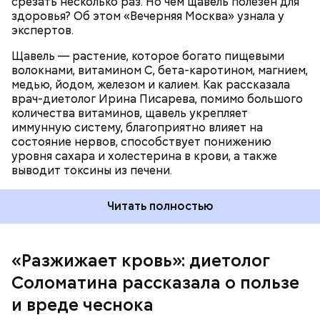
срезать несколько раз. Но чем щавель полезен для
здоровья? Об этом «Вечерняя Москва» узнала у
экспертов.
Щавель — растение, которое богато пищевыми
волокнами, витамином С, бета-каротином, магнием,
медью, йодом, железом и калием. Как рассказала
врач-диетолог Ирина Писарева, помимо большого
количества витаминов, щавель укрепляет
иммунную систему, благоприятно влияет на
состояние нервов, способствует понижению
уровня сахара и холестерина в крови, а также
Диетолог отметила, что норма потребления
выводит токсины из печени.
чеснока сугубо индивидуальна.
Читать полностью
«Разжижает кровь»: диетолог
Соломатина рассказала о пользе
и вреде чеснока