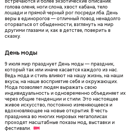
Встречаются и более экзотические описания:
голова оленя, ноги слона, хвост кабана, тело
лошади и прямой черный рог посреди лба. День
веры в единорогов — отличный повод ненадолго
оторваться от обыденности, взглянуть на мир
Однако диетолог предупредила: не для всех дыня
Вовсю идет и сезон черешни. «Вечерняя Москва»
другими глазами и, как в детстве, поверить в
может быть полезна. В первую очередь ее стоит
узнала у врача — эндокринолога-диетолога
сказку.
есть с осторожностью людям:
Натальи Лазуренко,
как правильно есть эту ягоду
с
пользой для здоровья.
День моды
9 июля мир празднует День моды — праздник,
который так или иначе касается каждого из нас.
Ведь мода и стиль влияют на нашу жизнь, на наши
вкусы, на наше восприятие себя и окружающих.
Мода позволяет людям выражать свою
индивидуальность и одновременно объединяет их
через общие тенденции и стили. Это настоящее
живое искусство, постоянно изменяющееся и
— Наиболее распространенные борщ, щи, котлеты,
вдохновляющее на новые открытия. В честь
салаты, лаваш с творогом и сыром, пироги, омлет,
праздника во многих мировых мегаполисах
запеканка. Щавеля там везде используется
проходят масштабные показы мод, выставки и
немного, поэтому никакого вреда от него не будет.
фестивали.