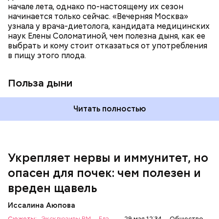
магний — помогает калию и не дает сосудам
начале лета, однако по-настоящему их сезон
спазмироваться.
начинается только сейчас. «Вечерняя Москва»
узнала у врача-диетолога, кандидата медицинских
наук Елены Соломатиной, чем полезна дыня, как ее
выбрать и кому стоит отказаться от употребления
По мнению специалиста, здоровому человеку
— Однако если человеку нужно не разжижать
в пищу этого плода.
достаточно включать щавель в рацион несколько
кровь, а наоборот, ее коагулировать, то нужно
раз в месяц. В небольших количествах в свежем
полностью исключить чеснок из рациона, —
виде или припущенном на сковороде.
уточнила диетолог.
Польза дыни
Читать полностью
Укрепляет нервы и иммунитет, но
опасен для почек: чем полезен и
— Если человек уже болеет мочекаменной
вреден щавель
болезнью, щавель ему не рекомендуется. При
артрите, гастрите, холецистите, синдроме
Иссалина Аюпова
раздраженного кишечника, язвах и панкреатите
Сюжеты:
Эксклюзивы ВМ
Еда
29 мая 12:34
Общество