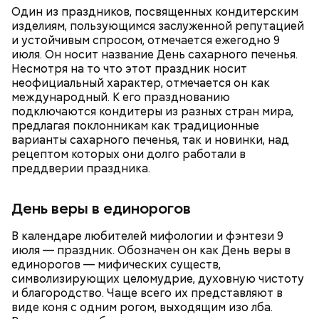
Один из праздников, посвященных кондитерским
изделиям, пользующимся заслуженной репутацией
и устойчивым спросом, отмечается ежегодно 9
июля. Он носит название День сахарного печенья.
Несмотря на то что этот праздник носит
неофициальный характер, отмечается он как
международный. К его празднованию
подключаются кондитеры из разных стран мира,
с сахарным диабетом;
предлагая поклонникам как традиционные
лишним весом.
варианты сахарного печенья, так и новинки, над
рецептом которых они долго работали в
преддверии праздника.
День веры в единорогов
В календаре любителей мифологии и фэнтези 9
июля — праздник. Обозначен он как День веры в
единорогов — мифических существ,
символизирующих целомудрие, духовную чистоту
и благородство. Чаще всего их представляют в
виде коня c одним рогом, выходящим изо лба.