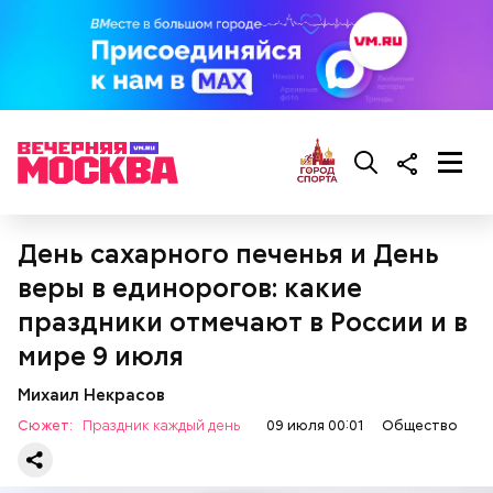
пожилым;
детям.
День сахарного печенья и День
веры в единорогов: какие
праздники отмечают в России и в
мире 9 июля
Михаил Некрасов
Ранние плоды, по словам врача, лучше не есть:
Сюжет:
Праздник каждый день
09 июля 00:01
Общество
Терапевт Кондрахин назвал
Чистит сосуды и защищает от
продукты и напитки, которые
рака: чем полезен кресс-салат