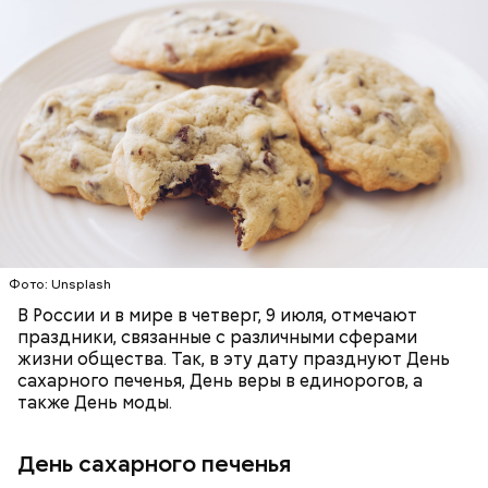
выводят токсины из организма
— В дыне содержится много сахара, который
представлен фруктозой. С одной стороны — это
Фото: Unsplash
хорошо, потому что дает энергию. Но важно
В России и в мире в четверг, 9 июля, отмечают
помнить, что сладкими дынями не нужно сильно
праздники, связанные с различными сферами
увлекаться, так же как и арбузами, людям с
жизни общества. Так, в эту дату празднуют День
сахарным диабетом и лишним весом, —
сахарного печенья, День веры в единорогов, а
подчеркнула доктор.
также Дeнь мoды.
День сахарного печенья