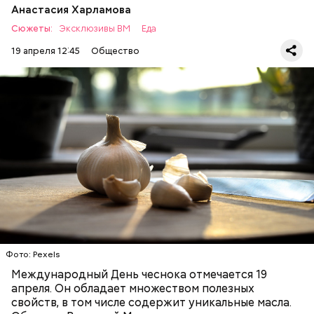
Анастасия Харламова
Сюжеты:
Эксклюзивы ВМ
Еда
19 апреля 12:45
Общество
— Чеснок является достаточно полезным
продуктом. В нем содержатся уникальные
Диетолог Соломатина
эфирные масла. Они отпугивают потенциальные
рассказала, что лучше есть при
вирусы. Это нужно взять на вооружение для себя. Я
гриппе и коронавирусе
рекомендую есть чеснок во время простуды. Но он
ЗДОРОВЬЕ
ВРАЧИ
ПРОДУКТЫ
не может быть единственным средством для
борьбы с простудой, — подчеркнула специалист.
Фото: Pexels
Международный День чеснока отмечается 19
апреля. Он обладает множеством полезных
свойств, в том числе содержит уникальные масла.