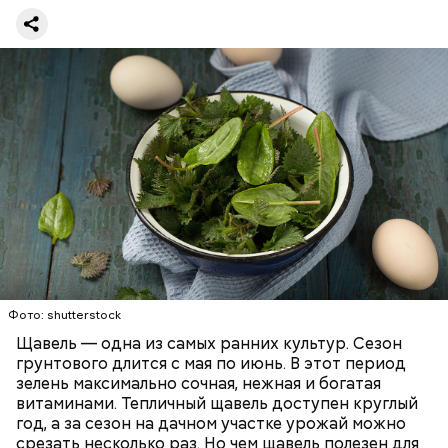
предупредила врач. — Он может привести к
повышению кислотности желудка и раздражать
слизистые оболочки.
Опасность же щавеля состоит в том, что он
содержит большое количество щавелевой кислоты,
которая может способствовать образованию
Фото: shutterstock
камней в почках, объяснила диетолог.
Щавель — одна из самых ранних культур. Сезон
ЗДОРОВЬЕ
ВРАЧИ
РАСТЕНИЯ
грунтового длится с мая по июнь. В этот период
ПРОДУКТЫ
зелень максимально сочная, нежная и богатая
витаминами. Тепличный щавель доступен круглый
год, а за сезон на дачном участке урожай можно
срезать несколько раз. Но чем щавель полезен для