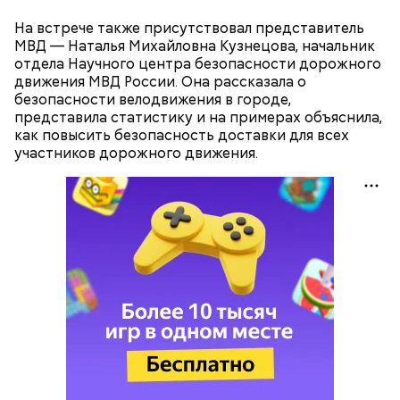
— Кабачки, порезанные кубиками, нужно легко
На встрече также присутствовал представитель
обжарить на сковороде. К ним добавляются зелень
МВД — Наталья Михайловна Кузнецова, начальник
петрушки, чеснок, соль и оливковое масло.
отдела Научного центра безопасности дорожного
Получается очень вкусно, — поделился рецептом
движения МВД России. Она рассказала о
Копылов.
безопасности велодвижения в городе,
представила статистику и на примерах объяснила,
как повысить безопасность доставки для всех
участников дорожного движения.
с сахарным диабетом;
лишним весом.
кабачок;
петрушка;
чеснок;
оливковое масло;
соль.