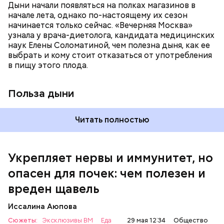
систему и предотвращает скачки давления;
Дыни начали появляться на полках магазинов в
магний — помогает калию и не дает сосудам
начале лета, однако по-настоящему их сезон
спазмироваться.
начинается только сейчас. «Вечерняя Москва»
узнала у врача-диетолога, кандидата медицинских
наук Елены Соломатиной, чем полезна дыня, как ее
По мнению специалиста, здоровому человеку
выбрать и кому стоит отказаться от употребления
достаточно включать щавель в рацион несколько
в пищу этого плода.
раз в месяц. В небольших количествах в свежем
виде или припущенном на сковороде.
Польза дыни
Читать полностью
Укрепляет нервы и иммунитет, но
опасен для почек: чем полезен и
— Если человек уже болеет мочекаменной
вреден щавель
болезнью, щавель ему не рекомендуется. При
артрите, гастрите, холецистите, синдроме
Иссалина Аюпова
раздраженного кишечника, язвах и панкреатите
Сюжеты:
Эксклюзивы ВМ
Еда
29 мая 12:34
Общество
продукт тоже лучше исключить из рациона, —