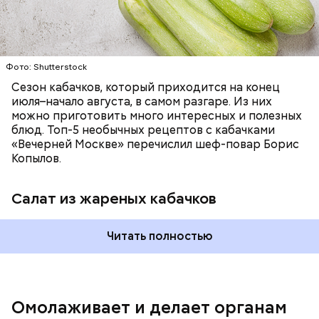
лучше. Потому что это исключает вероятность
возникновения дефицитов микроэлементов, —
заверил специалист.
Фото: Shutterstock
Фото: Shutterstock
Сезон кабачков, который приходится на конец
июля–начало августа, в самом разгаре. Из них
можно приготовить много интересных и полезных
блюд. Топ-5 необычных рецептов с кабачками
«Вечерней Москве» перечислил шеф-повар Борис
Вред дыни
Копылов.
Салат из жареных кабачков
А врач-эндокринолог Алексей Калинчев рассказал,
что существует множество блюд, где используют
растение.
Читать полностью
кремний — укрепляет кости, зубы, волосы и
ногти и оказывает омолаживающее действие;
витамин С — работает как антиоксидант,
иммуномодулятор, помогает выработке
соединительной ткани, улучшает тургор кожи;
Омолаживает и делает органам
клетчатка — достаточно нежная и забирает