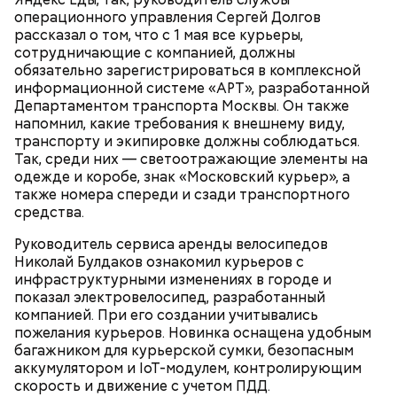
продукты и напитки, которые
рака: чем полезен кресс-салат
операционного управления Сергей Долгов
выводят токсины из организма
рассказал о том, что с 1 мая все курьеры,
сотрудничающие с компанией, должны
обязательно зарегистрироваться в комплексной
информационной системе «АРТ», разработанной
Департаментом транспорта Москвы. Он также
напомнил, какие требования к внешнему виду,
Спагетти из кабачков
транспорту и экипировке должны соблюдаться.
Так, среди них — светоотражающие элементы на
одежде и коробе, знак «Московский курьер», а
также номера спереди и сзади транспортного
средства.
— В дыне содержится много сахара, который
представлен фруктозой. С одной стороны — это
Руководитель сервиса аренды велосипедов
хорошо, потому что дает энергию. Но важно
Николай Булдаков ознакомил курьеров с
помнить, что сладкими дынями не нужно сильно
инфраструктурными изменениях в городе и
увлекаться, так же как и арбузами, людям с
показал электровелосипед, разработанный
сахарным диабетом и лишним весом, —
компанией. При его создании учитывались
подчеркнула доктор.
пожелания курьеров. Новинка оснащена удобным
багажником для курьерской сумки, безопасным
аккумулятором и IoT-модулем, контролирующим
скорость и движение с учетом ПДД.