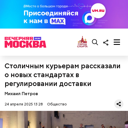
черри или грунтовые, — рассказал шеф-повар.
— Там может содержаться огромное количество
нитратов, которое вызовет головокружение,
гипоксию и ухудшение физического состояния, —
предостерегла Соломатина.
кабачок;
Столичным курьерам рассказали
брынза;
о новых стандартах в
растительное масло;
помидоры черри либо грунтовые.
регулировании доставки
Михаил Петров
24 апреля 2025 13:28
Общество
беременным, кормящим женщинам;