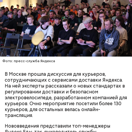
людям с ослабленной иммунной системой;
пожилым;
детям.
Ингредиенты:
Фото: пресс-служба Яндекса
В Москве прошла дискуссия для курьеров,
сотрудничающих с сервисами доставки Яндекса.
На ней эксперты рассказали о новых стандартах в
регулировании доставки и безопасном
электровелосипеде, разработанном компанией для
курьеров. Очно мероприятие посетили более 130
курьеров, для остальных велась онлайн-
трансляция.
Ранние плоды, по словам врача, лучше не есть:
Нововведения представили топ-менеджеры
Терапевт Кондрахин назвал
Чистит сосуды и защищает от
Яндекс Еды, так, руководитель службы