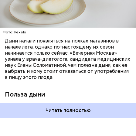
бета-каротин обеспечивает дыне желтый
ОВОЩИ
ЛЕТО
ФРУКТЫ
цвет;
лютеин и зеаксантин — эти каротиноиды
отлично поддерживают наше зрение;
калий — оказывает мочегонное действие,
Фото: Pexels
поддерживает сердечно-сосудистую
систему и предотвращает скачки давления;
Дыни начали появляться на полках магазинов в
магний — помогает калию и не дает сосудам
начале лета, однако по-настоящему их сезон
спазмироваться.
начинается только сейчас. «Вечерняя Москва»
узнала у врача-диетолога, кандидата медицинских
наук Елены Соломатиной, чем полезна дыня, как ее
выбрать и кому стоит отказаться от употребления
в пищу этого плода.
Польза дыни
Читать полностью