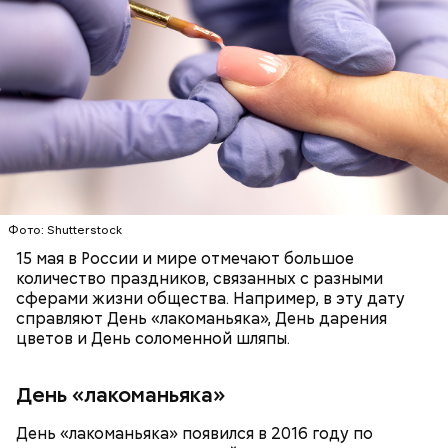
беременным, кормящим женщинам;
людям с ослабленной иммунной системой;
пожилым;
детям.
Фото: Shutterstock
15 мая в России и мире отмечают большое
количество праздников, связанных с разными
сферами жизни общества. Например, в эту дату
Ингредиенты:
справляют День «лакоманьяка», День дарения
цветов и День соломенной шляпы.
День «лакоманьяка»
День «лакоманьяка» появился в 2016 году по