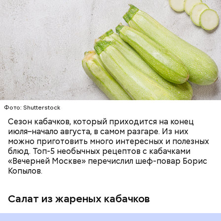
ЕДА
ОВОЩИ
РЕЦЕПТЫ
Фото: Shutterstock
Фото: Shutterstock
Сезон кабачков, который приходится на конец
июля–начало августа, в самом разгаре. Из них
можно приготовить много интересных и полезных
блюд. Топ-5 необычных рецептов с кабачками
«Вечерней Москве» перечислил шеф-повар Борис
Вред дыни
Копылов.
Салат из жареных кабачков