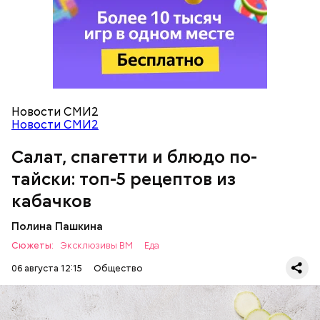
кабачок;
петрушка;
чеснок;
оливковое масло;
соль.
Новости СМИ2
Новости СМИ2
Салат, спагетти и блюдо по-
Однако диетолог предупредила: не для всех дыня
тайски: топ-5 рецептов из
может быть полезна. В первую очередь ее стоит
есть с осторожностью людям:
кабачков
Полина Пашкина
Сюжеты:
Эксклюзивы ВМ
Еда
06 августа 12:15
Общество
Ингредиенты: