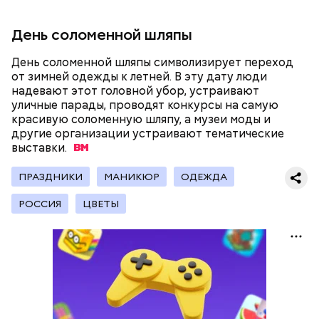
увлекаться, так же как и арбузами, людям с
сахарным диабетом и лишним весом, —
подчеркнула доктор.
День соломенной шляпы
День соломенной шляпы символизирует переход
от зимней одежды к летней. В эту дату люди
надевают этот головной убор, устраивают
уличные парады, проводят конкурсы на самую
— Кабачки, порезанные кубиками, нужно легко
красивую соломенную шляпу, а музеи моды и
обжарить на сковороде. К ним добавляются зелень
другие организации устраивают тематические
петрушки, чеснок, соль и оливковое масло.
выставки.
Получается очень вкусно, — поделился рецептом
Копылов.
ПРАЗДНИКИ
МАНИКЮР
ОДЕЖДА
РОССИЯ
ЦВЕТЫ
с сахарным диабетом;
лишним весом.