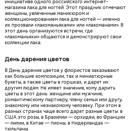
инициативе одного российского интернет-
магазина лака для ногтей. Этот праздник отмечают
женщины, увлеченные маникюром и
коллекционированием лака для ногтей — именно
Ранние плоды, по словам врача, лучше не есть:
их прозвали «лакоманьяками» или «лакоманами». В
этот день организуются встречи, где
Терапевт Кондрахин назвал
Чистит сосуды и защищает от
«лакоманьяки» общаются и демонстрируют свои
продукты и напитки, которые
рака: чем полезен кресс-салат
коллекции лака.
выводят токсины из организма
День дарения цветов
В День дарения цветов у флористов заказывают
как большие композиции, так и миниатюрные
Спагетти из кабачков
букеты, а также цветы в горшках, и дарят их
другим людям. Не имеет значения, кому дарить
цветы в этот день: женщине или мужчине,
романтическому партнеру, члену семьи или другу,
знакомому или незнакомому человеку. При этом в
— В дыне содержится много сахара, который
разных странах чаще всего дарят разные цветы: в
представлен фруктозой. С одной стороны — это
США это розы, в Бразилии — орхидеи, во Франции
хорошо, потому что дает энергию. Но важно
— лилии, в Китае — пионы, в Нидерландах —
помнить, что сладкими дынями не нужно сильно
тюльпаны.