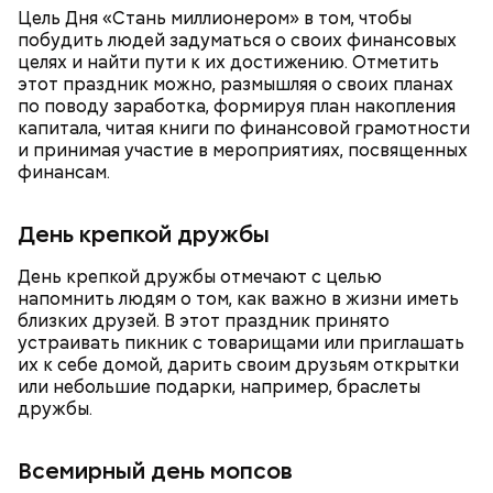
Ранние плоды, по словам врача, лучше не есть:
Цель Дня «Стань миллионером» в том, чтобы
побудить людей задуматься о своих финансовых
Терапевт Кондрахин назвал
целях и найти пути к их достижению. Отметить
Чистит сосуды и защищает от
продукты и напитки, которые
рака: чем полезен кресс-салат
этот праздник можно, размышляя о своих планах
выводят токсины из организма
по поводу заработка, формируя план накопления
капитала, читая книги по финансовой грамотности
и принимая участие в мероприятиях, посвященных
финансам.
Спагетти из кабачков
День крепкой дружбы
День крепкой дружбы отмечают с целью
напомнить людям о том, как важно в жизни иметь
близких друзей. В этот праздник принято
— В дыне содержится много сахара, который
устраивать пикник с товарищами или приглашать
представлен фруктозой. С одной стороны — это
их к себе домой, дарить своим друзьям открытки
хорошо, потому что дает энергию. Но важно
или небольшие подарки, например, браслеты
помнить, что сладкими дынями не нужно сильно
дружбы.
увлекаться, так же как и арбузами, людям с
сахарным диабетом и лишним весом, —
Всемирный день мопсов
подчеркнула доктор.