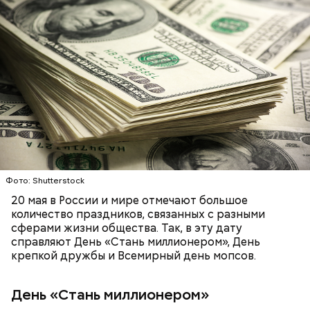
беременным, кормящим женщинам;
людям с ослабленной иммунной системой;
пожилым;
детям.
Ингредиенты:
Фото: Shutterstock
20 мая в России и мире отмечают большое
количество праздников, связанных с разными
сферами жизни общества. Так, в эту дату
справляют День «Стань миллионером», День
крепкой дружбы и Всемирный день мопсов.
День «Стань миллионером»