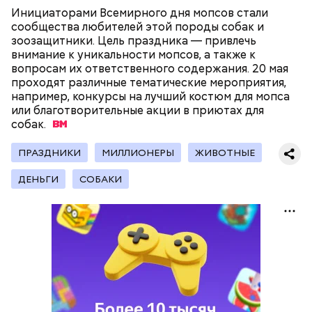
Инициаторами Всемирного дня мопсов стали
сообщества любителей этой породы собак и
зоозащитники. Цель праздника — привлечь
внимание к уникальности мопсов, а также к
— Кабачки, порезанные кубиками, нужно легко
вопросам их ответственного содержания. 20 мая
обжарить на сковороде. К ним добавляются зелень
проходят различные тематические мероприятия,
петрушки, чеснок, соль и оливковое масло.
например, конкурсы на лучший костюм для мопса
Получается очень вкусно, — поделился рецептом
или благотворительные акции в приютах для
Копылов.
собак.
ПРАЗДНИКИ
МИЛЛИОНЕРЫ
ЖИВОТНЫЕ
с сахарным диабетом;
ДЕНЬГИ
СОБАКИ
лишним весом.
кабачок;
петрушка;