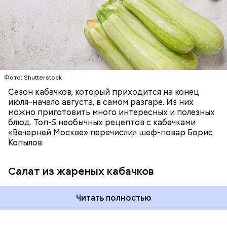
запеканка. Щавеля там везде используется
ЕДА
ОВОЩИ
РЕЦЕПТЫ
немного, поэтому никакого вреда от него не будет.
Чем разнообразнее рацион питания человека, тем
лучше. Потому что это исключает вероятность
возникновения дефицитов микроэлементов, —
заверил специалист.
Фото: Shutterstock
Фото: Shutterstock
Сезон кабачков, который приходится на конец
июля–начало августа, в самом разгаре. Из них
можно приготовить много интересных и полезных
блюд. Топ-5 необычных рецептов с кабачками
«Вечерней Москве» перечислил шеф-повар Борис
Вред дыни
Копылов.
Салат из жареных кабачков
А врач-эндокринолог Алексей Калинчев рассказал,
что существует множество блюд, где используют
растение.
Читать полностью
кремний — укрепляет кости, зубы, волосы и
ногти и оказывает омолаживающее действие;
витамин С — работает как антиоксидант,