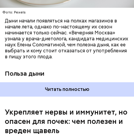
отлично поддерживают наше зрение;
калий — оказывает мочегонное действие,
Фото: Pexels
поддерживает сердечно-сосудистую
систему и предотвращает скачки давления;
Дыни начали появляться на полках магазинов в
магний — помогает калию и не дает сосудам
начале лета, однако по-настоящему их сезон
спазмироваться.
начинается только сейчас. «Вечерняя Москва»
узнала у врача-диетолога, кандидата медицинских
наук Елены Соломатиной, чем полезна дыня, как ее
По мнению специалиста, здоровому человеку
выбрать и кому стоит отказаться от употребления
достаточно включать щавель в рацион несколько
в пищу этого плода.
раз в месяц. В небольших количествах в свежем
виде или припущенном на сковороде.
Польза дыни
Читать полностью
Укрепляет нервы и иммунитет, но
опасен для почек: чем полезен и
— Если человек уже болеет мочекаменной
вреден щавель
болезнью, щавель ему не рекомендуется. При