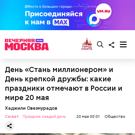
масла, соль, а сверху бросить хаотично
порезанную брынзу. Затем добавляются помидоры
черри или грунтовые, — рассказал шеф-повар.
— Там может содержаться огромное количество
нитратов, которое вызовет головокружение,
гипоксию и ухудшение физического состояния, —
предостерегла Соломатина.
День «Стань миллионером» и
День крепкой дружбы: какие
кабачок;
праздники отмечают в России и
брынза;
мире 20 мая
растительное масло;
помидоры черри либо грунтовые.
Хаджили Овезмурадов
Сюжет:
Праздник каждый день
20 мая 00:01
Общество