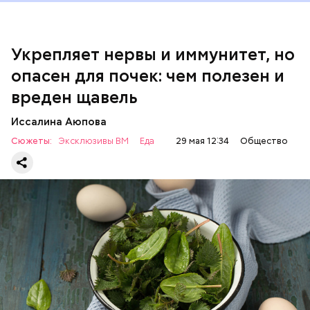
Укрепляет нервы и иммунитет, но
опасен для почек: чем полезен и
— Если человек уже болеет мочекаменной
вреден щавель
болезнью, щавель ему не рекомендуется. При
артрите, гастрите, холецистите, синдроме
Иссалина Аюпова
раздраженного кишечника, язвах и панкреатите
Сюжеты:
Эксклюзивы ВМ
Еда
29 мая 12:34
Общество
продукт тоже лучше исключить из рациона, —
предупредила врач. — Он может привести к
повышению кислотности желудка и раздражать
слизистые оболочки.