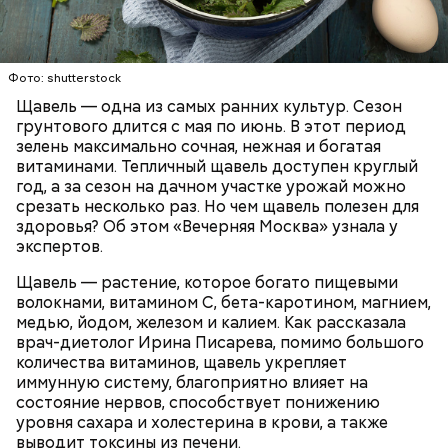
Опасность же щавеля состоит в том, что он
содержит большое количество щавелевой кислоты,
которая может способствовать образованию
Фото: shutterstock
камней в почках, объяснила диетолог.
Щавель — одна из самых ранних культур. Сезон
ЗДОРОВЬЕ
ВРАЧИ
РАСТЕНИЯ
грунтового длится с мая по июнь. В этот период
ПРОДУКТЫ
зелень максимально сочная, нежная и богатая
витаминами. Тепличный щавель доступен круглый
год, а за сезон на дачном участке урожай можно
срезать несколько раз. Но чем щавель полезен для
здоровья? Об этом «Вечерняя Москва» узнала у
экспертов.
Щавель — растение, которое богато пищевыми
волокнами, витамином С, бета-каротином, магнием,
медью, йодом, железом и калием. Как рассказала
врач-диетолог Ирина Писарева, помимо большого
количества витаминов, щавель укрепляет
иммунную систему, благоприятно влияет на
состояние нервов, способствует понижению
уровня сахара и холестерина в крови, а также
выводит токсины из печени.