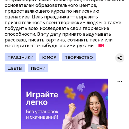
основателем образовательного центра,
предоставляющего курсы по написанию
сценариев. Цель праздника — выразить
признательность всем творческим людям, а также
побудить всех исследовать свои творческие
способности. В эту дату принято выдумывать
— Наиболее распространенные борщ, щи, котлеты,
рассказы, писать картины, сочинять песни или
салаты, лаваш с творогом и сыром, пироги, омлет,
мастерить что-нибудь своими руками.
запеканка. Щавеля там везде используется
немного, поэтому никакого вреда от него не будет.
ПРАЗДНИКИ
ЮМОР
ТВОРЧЕСТВО
Чем разнообразнее рацион питания человека, тем
лучше. Потому что это исключает вероятность
ЦВЕТЫ
ПЕСНИ
возникновения дефицитов микроэлементов, —
Фото: Shutterstock
заверил специалист.
Вред дыни