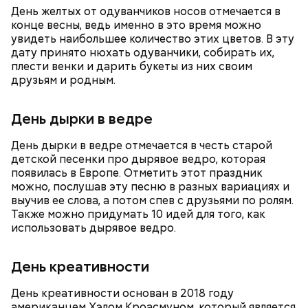
День желтых от одуванчиков носов отмечается в
конце весны, ведь именно в это время можно
увидеть наибольшее количество этих цветов. В эту
дату принято нюхать одуванчики, собирать их,
плести венки и дарить букеты из них своим
друзьям и родным.
День дырки в ведре
День дырки в ведре отмечается в честь старой
детской песенки про дырявое ведро, которая
появилась в Европе. Отметить этот праздник
можно, послушав эту песню в разных вариациях и
выучив ее слова, а потом спев с друзьями по ролям.
Однако диетолог предупредила: не для всех дыня
Вовсю идет и сезон черешни. «Вечерняя Москва»
Также можно придумать 10 идей для того, как
может быть полезна. В первую очередь ее стоит
узнала у врача — эндокринолога-диетолога
использовать дырявое ведро.
есть с осторожностью людям:
Натальи Лазуренко,
как правильно есть эту ягоду
с
пользой для здоровья.
День креативности
День креативности основан в 2018 году
американцем Хэлом Кроасмуном, который является