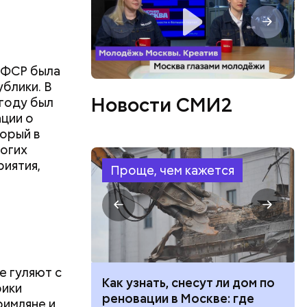
СФСР была
блики. В
Новости СМИ2
 году был
ции о
орый в
ногих
риятия,
Проще, чем кажется
е гуляют с
 100 тысяч
Как узнать, снесут ли дом по
рики
дарства при
реновации в Москве: где
в день, и
римляне и