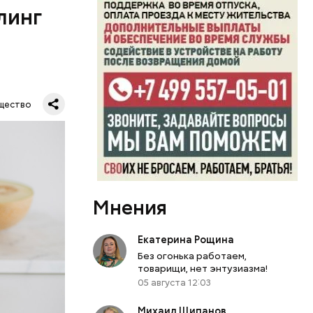
линг
рживают
ключать
твах в
ся.
му
щество
ь,
и и
Мнения
Екатерина Рощина
Без огонька работаем,
товарищи, нет энтузиазма!
05 августа 12:03
Михаил Щипанов