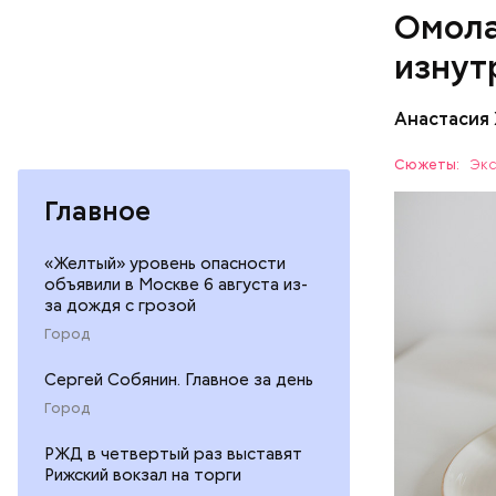
Омола
лютеин 
наше зр
изнут
калий —
По мнению
сердечн
щавель в 
Анастасия
давлени
свежем ви
магний 
Дыня соде
Сюжеты:
Экс
организму
Главное
рассказал
ЗДОРОВЬ
минералам
ФРУКТЫ
«Желтый» уровень опасности
объявили в Москве 6 августа из-
за дождя с грозой
Город
Сергей Собянин. Главное за день
Город
РЖД в четвертый раз выставят
Рижский вокзал на торги