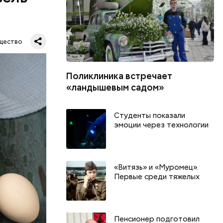
щество
Поликлиника встречает
«ландышевым садом»
шое
Студенты показали
вать
эмоции через технологии
«Витязь» и «Муромец».
Первые среди тяжелых
Пенсионер подготовил