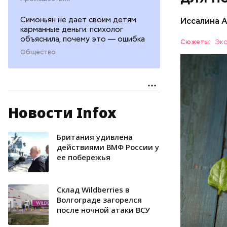
Симоньян не дает своим детям
Иссалина 
карманные деньги: психолог
объяснила, почему это — ошибка
Сюжеты:
Экс
Общество
Новости Infox
Опасность
количеств
образован
Британия удивлена
ЗДОРОВЬ
действиями ВМФ России у
ее побережья
Склад Wildberries в
Волгограде загорелся
после ночной атаки ВСУ