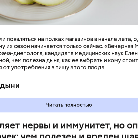
и появляться на полках магазинов в начале лета, о
ловек уже болеет мочекаменной болезнью, щавель
у их сезон начинается только сейчас. «Вечерняя 
ется. При артрите, гастрите, холецистите, синд
врача-диетолога, кандидата медицинских наук Еле
ного кишечника, язвах и панкреатите продукт то
ой, чем полезна дыня, как ее выбрать и кому стои
 из рациона, — предупредила врач. — Он может п
я от употребления в пищу этого плода.
 кислотности желудка и раздражать слизистые о
 дыни
Читать полностью
ляет нервы и иммунитет, но о
очек: чем полезен и вреден ща