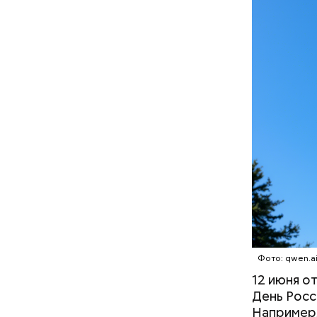
Фото: Shutt
А врач-эн
Фото: qwen.a
множество
Вред д
12 июня о
День Росс
Например,