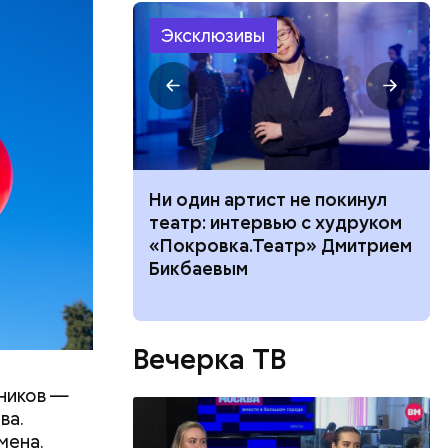
Эксклюзивы
ного риска:
Ни один артист не покинул
оридор
театр: интервью с худруком
 нельзя
«Покровка.Театр» Дмитрием
8 августа
Бикбаевым
ествует
Вечерка ТВ
дников —
ва.
мена.