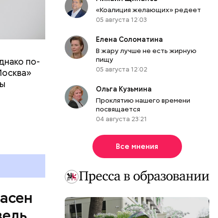
«Коалиция желающих» редеет
05 августа 12:03
Елена Соломатина
В жару лучше не есть жирную
пищу
днако по-
 ему не
05 августа 12:02
Москва»
роме
ны
же лучше
Ольга Кузьмина
т
ривести к
Проклятию нашего времени
болочки.
посвящается
04 августа 23:21
Все мнения
пасен
вель