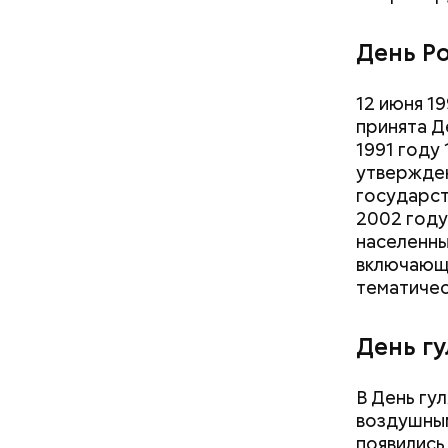
День Р
12 июня 1
принята Д
1991 году
утвержден
государст
2002 году
населенны
включающи
тематичес
День г
В День гу
воздушным
— В сыром
— В момен
появились