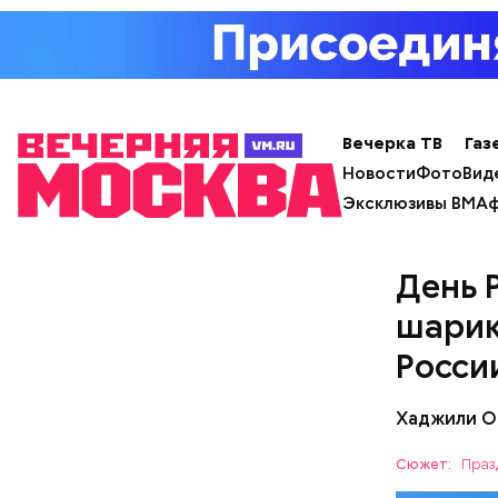
Однако ди
полезна. 
Вечерка ТВ
Газ
Новости
Фото
Вид
Эксклюзивы ВМ
Аф
— Наиболе
День 
творогом 
используе
шарик
разнообра
Росси
исключает
заверил с
Хаджили О
Сюжет:
Праз