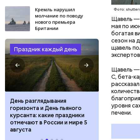
Кремль нарушил
Фото: shutter
молчание по поводу
Щавель — 
нового премьера
мая по ию
Британии
богатая в
сезон на 
щавель по
Праздник каждый день
экспертов
Щавель — 
С, бета-к
рассказал
количеств
благоприя
День разглядывания
День качания
уровня са
горизонта и День пьяного
День шампан
печени.
курсанта: какие праздники
праздники о
отмечают в России и мире 5
и мире 4 авг
августа