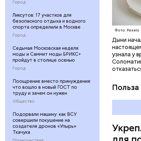
Город
Ликсутов: 17 участков для
безопасного отдыха и водного
спорта определили в Москве
Фото: Pexels
Город
Дыни начал
— Если че
настоящем
рекоменду
Седьмая Московская неделя
узнала у 
моды и Саммит моды БРИКС+
раздражен
пройдут в столице осенью
Соломатин
исключить
отказатьс
Город
повышению
Поощрение вместо принуждения:
Польза
что вошло в новый ГОСТ по
труду и зачем он нужен
Общество
Подорвали машину: как ВСУ
совершили покушение на
Укреп
создателя дронов «Упырь»
Ткачука
для п
Происшествия