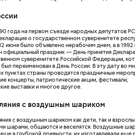
оссии
990 года на первом съезде народных депутатов Р
екларация о государственном суверенитете респу
 12 июня было объявлено нерабочим днем, а в 1992
 официальный праздник — День принятия Деклара
венном суверенитете Российской Федерации, кот
 был переименован в День России. В эту дату во м
х пунктах страны проводятся праздничные мероп
е концерты, патриотические акции, фестивали,
кие выставки и многое другое.
уляния с воздушным шариком
ляния с воздушным шариком как дети, так и взрослы
Как поменять батареи дома и
Как получить до
и шарами, общаются и веселятся. Воздушные ша
не получить штраф
рублей от госу
 виде не рекомендован, достаточно 50–100 грамм 
т стресса он держит сосуды под контролем и
 еще в глубокой древности, их изготавливали еще 