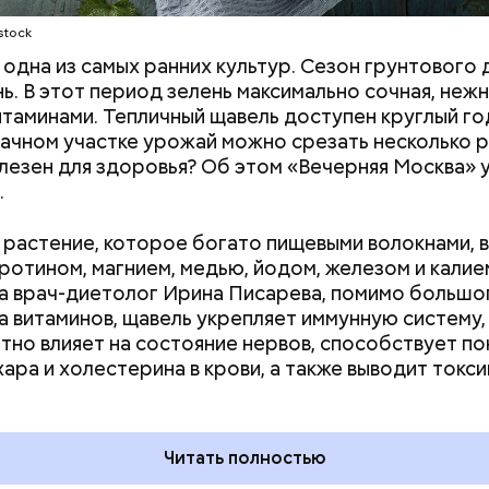
stock
одна из самых ранних культур. Сезон грунтового 
нь. В этот период зелень максимально сочная, нежн
итаминами. Тепличный щавель доступен круглый год
дачном участке урожай можно срезать несколько р
лезен для здоровья? Об этом «Вечерняя Москва» у
.
растение, которое богато пищевыми волокнами, 
аротином, магнием, медью, йодом, железом и калие
а врач-диетолог Ирина Писарева, помимо большо
а витаминов, щавель укрепляет иммунную систему,
тно влияет на состояние нервов, способствует п
 на качелях и
День арбуза и День поцелуев
хара и холестерина в крови, а также выводит токси
ского: какие
с зеркалом: какие праздники
тмечают в России
отмечают в России и мире 3
уста
августа
Читать полностью