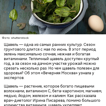
Опасность же щавеля состоит в том, что он
содержит большое количество щавелевой кислоты,
которая может способствовать образованию
Фото: shutterstock
камней в почках, объяснила диетолог.
Щавель — одна из самых ранних культур. Сезон
ЗДОРОВЬЕ
ВРАЧИ
РАСТЕНИЯ
грунтового длится с мая по июнь. В этот период
ПРОДУКТЫ
зелень максимально сочная, нежная и богатая
витаминами. Тепличный щавель доступен круглый
год, а за сезон на дачном участке урожай можно
срезать несколько раз. Но чем щавель полезен для
здоровья? Об этом «Вечерняя Москва» узнала у
экспертов.
Щавель — растение, которое богато пищевыми
волокнами, витамином С, бета-каротином, магнием,
медью, йодом, железом и калием. Как рассказала
врач-диетолог Ирина Писарева, помимо большого
количества витаминов, щавель укрепляет