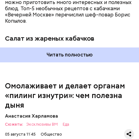
можно приготовить много интересных и полезных
блюд. Топ-5 необычных рецептов с кабачками
«Вечерней Москве» перечислил шеф-повар Борис
Вред дыни
Копылов.
Салат из жареных кабачков
А врач-эндокринолог Алексей Калинчев рассказал,
что существует множество блюд, где используют
растение.
Читать полностью
кремний — укрепляет кости, зубы, волосы и
ногти и оказывает омолаживающее действие;
витамин С — работает как антиоксидант,
иммуномодулятор, помогает выработке
соединительной ткани, улучшает тургор кожи;
Омолаживает и делает органам
клетчатка — достаточно нежная и забирает
«пилинг изнутри»: чем полезна
излишки холестерина, сахара и соли тяжелых
металлов;
дыня
фолиевая кислота (в большом количестве) —
она необходима беременным женщинам,
Анастасия Харламова
— В момент стресса он держит сосуды под
чтобы формировалась нервная трубка у
Сюжеты:
контролем и контролирует более 300 реакций
Эксклюзивы ВМ
Еда
плода. Также ее рекомендуют принимать для
нашего организма. Также положительно влияет на
снижения уровня гомоцистеина — это
05 августа 11:45
Общество
нервную систему, успокаивает, предотвращает
вещество вызывает микровоспаление в