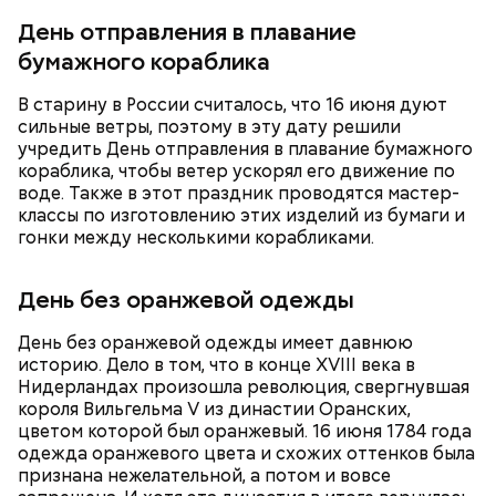
День отправления в плавание
Ингредиенты:
бумажного кораблика
В старину в России считалось, что 16 июня дуют
сильные ветры, поэтому в эту дату решили
учредить День отправления в плавание бумажного
кораблика, чтобы ветер ускорял его движение по
воде. Также в этот праздник проводятся мастер-
классы по изготовлению этих изделий из бумаги и
гонки между несколькими корабликами.
Ранние плоды, по словам врача, лучше не есть:
День без оранжевой одежды
Терапевт Кондрахин назвал
Чистит сосуды и защищает от
продукты и напитки, которые
рака: чем полезен кресс-салат
День без оранжевой одежды имеет давнюю
выводят токсины из организма
историю. Дело в том, что в конце XVIII века в
Нидерландах произошла революция, свергнувшая
короля Вильгельма V из династии Оранских,
цветом которой был оранжевый. 16 июня 1784 года
одежда оранжевого цвета и схожих оттенков была
признана нежелательной, а потом и вовсе
Спагетти из кабачков