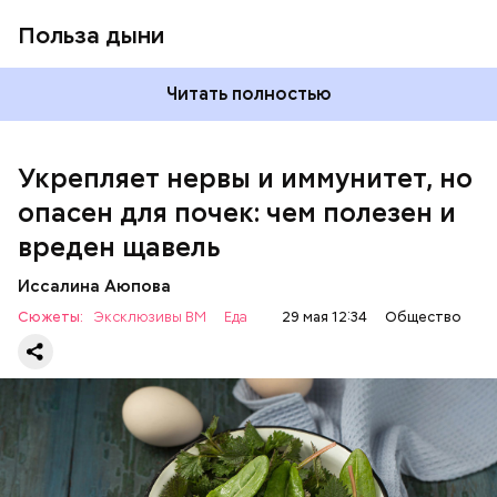
Польза дыни
Читать полностью
Укрепляет нервы и иммунитет, но
опасен для почек: чем полезен и
— Если человек уже болеет мочекаменной
вреден щавель
болезнью, щавель ему не рекомендуется. При
артрите, гастрите, холецистите, синдроме
Иссалина Аюпова
раздраженного кишечника, язвах и панкреатите
Сюжеты:
Эксклюзивы ВМ
Еда
29 мая 12:34
Общество
продукт тоже лучше исключить из рациона, —
предупредила врач. — Он может привести к
повышению кислотности желудка и раздражать
слизистые оболочки.