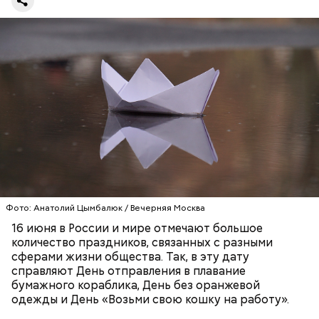
кабачок;
брынза;
растительное масло;
помидоры черри либо грунтовые.
беременным, кормящим женщинам;
Фото: Анатолий Цымбалюк / Вечерняя Москва
людям с ослабленной иммунной системой;
16 июня в России и мире отмечают большое
пожилым;
количество праздников, связанных с разными
детям.
сферами жизни общества. Так, в эту дату
справляют День отправления в плавание
бумажного кораблика, День без оранжевой
одежды и День «Возьми свою кошку на работу».