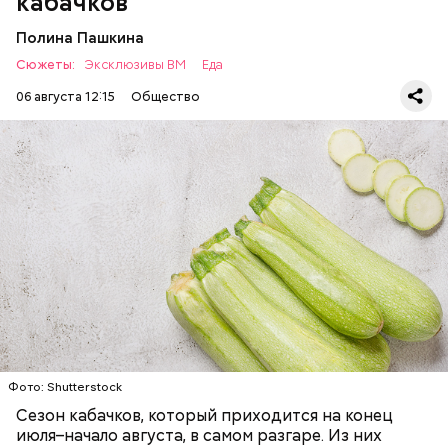
кабачков
Полина Пашкина
Сюжеты:
Эксклюзивы ВМ
Еда
06 августа 12:15
Общество
Ингредиенты:
— Наиболее распространенные борщ, щи, котлеты,
салаты, лаваш с творогом и сыром, пироги, омлет,
запеканка. Щавеля там везде используется
ЕДА
ОВОЩИ
РЕЦЕПТЫ
немного, поэтому никакого вреда от него не будет.
Чем разнообразнее рацион питания человека, тем
лучше. Потому что это исключает вероятность
возникновения дефицитов микроэлементов, —
заверил специалист.
Фото: Shutterstock
Фото: Shutterstock
Сезон кабачков, который приходится на конец
июля–начало августа, в самом разгаре. Из них