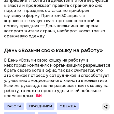
запрещена. И хотя эта династия в итоге вернулась
к власти и продолжает править страной до сих
пор, этот праздник остался, но приобрел
шутливую форму. При этом 30 апреля в
королевстве существует противоположный по
— В дыне содержится много сахара, который
смыслу праздник — День апельсина, во время
представлен фруктозой. С одной стороны — это
которого жители страны, наоборот, носят только
хорошо, потому что дает энергию. Но важно
оранжевую одежду.
помнить, что сладкими дынями не нужно сильно
увлекаться, так же как и арбузами, людям с
сахарным диабетом и лишним весом, —
День «Возьми свою кошку на работу»
подчеркнула доктор.
В День «Возьми свою кошку на работу» в
некоторых компаниях и организациях разрешается
брать своего кота в офис, так как считается, что
это снижает стресс у сотрудников и способствует
улучшению эмоционального климата в коллективе.
— Кабачки, порезанные кубиками, нужно легко
Если же руководство не разрешает взять кошку на
обжарить на сковороде. К ним добавляются зелень
работу, то можно просто уделить ей побольше
петрушки, чеснок, соль и оливковое масло.
времени
дома.
Получается очень вкусно, — поделился рецептом
Копылов.
РАБОТА
ПРАЗДНИКИ
ОДЕЖДА