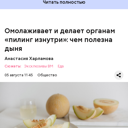
растение.
Читать полностью
кремний — укрепляет кости, зубы, волосы и
ногти и оказывает омолаживающее действие;
витамин С — работает как антиоксидант,
иммуномодулятор, помогает выработке
соединительной ткани, улучшает тургор кожи;
Омолаживает и делает органам
клетчатка — достаточно нежная и забирает
«пилинг изнутри»: чем полезна
излишки холестерина, сахара и соли тяжелых
металлов;
дыня
фолиевая кислота (в большом количестве) —
она необходима беременным женщинам,
Анастасия Харламова
— В момент стресса он держит сосуды под
чтобы формировалась нервная трубка у
Сюжеты:
контролем и контролирует более 300 реакций
Эксклюзивы ВМ
Еда
плода. Также ее рекомендуют принимать для
нашего организма. Также положительно влияет на
снижения уровня гомоцистеина — это
05 августа 11:45
Общество
нервную систему, успокаивает, предотвращает
вещество вызывает микровоспаление в
спазмы, — пояснила Соломатина.
организме, которое провоцирует его раннее
— В сыром виде не рекомендован, достаточно 50–
старение и развитие ряда опасных
100 грамм в день, и то не каждый день. Но отмечу,
Диетолог Соломатина
заболеваний;
Дыня содержит много структурированной
рассказала, как выбрать
что при термообработке теряются некоторые его
бета-каротин (провитамин А) — отвечает за
жидкости, поэтому организму не нужно тратить
натуральную клубнику без
свойства, — напомнила Писарева.
поддержание иммунитета, зрения и
много энергии, чтобы ее усвоить, рассказала
антибиотиков
необходим для обновления кожи. Дыня
доктор. Кроме того, этот плод богат витаминами и
«делает пилинг изнутри», обновляет
минералами. Так, в дыне содержатся:
слизистые оболочки органов. А еще именно
ЗДОРОВЬЕ
ПРАВИЛЬНОЕ ПИТАНИЕ