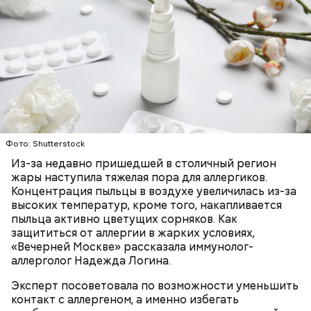
— Кабачки нужно натереть длинными слайсами
(это можно сделать на специальной терке),
похожими на спагетти, и уложить в противень.
Дальше нужно добавить немного растительного
масла, соль, а сверху бросить хаотично
порезанную брынзу. Затем добавляются помидоры
черри или грунтовые, — рассказал шеф-повар.
Фото: Shutterstock
— Там может содержаться огромное количество
Из-за недавно пришедшей в столичный регион
нитратов, которое вызовет головокружение,
жары наступила тяжелая пора для аллергиков.
гипоксию и ухудшение физического состояния, —
Концентрация пыльцы в воздухе увеличилась из-за
предостерегла Соломатина.
высоких температур, кроме того, накапливается
пыльца активно цветущих сорняков. Как
защититься от аллергии в жарких условиях,
кабачок;
«Вечерней Москве» рассказала иммунолог-
брынза;
аллерголог Надежда Логина.
растительное масло;
помидоры черри либо грунтовые.
Эксперт посоветовала по возможности уменьшить
контакт с аллергеном, а именно избегать