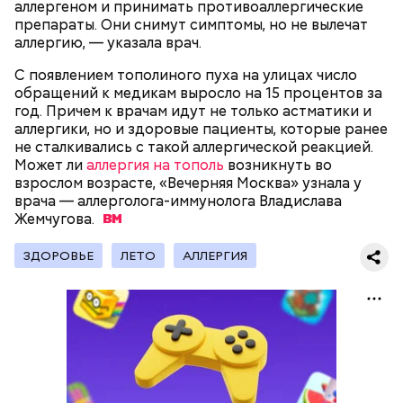
увлекаться, так же как и арбузами, людям с
аллергеном и принимать противоаллергические
сахарным диабетом и лишним весом, —
препараты. Они снимут симптомы, но не вылечат
подчеркнула доктор.
аллергию, — указала врач.
С появлением тополиного пуха на улицах число
обращений к медикам выросло на 15 процентов за
год. Причем к врачам идут не только астматики и
аллергики, но и здоровые пациенты, которые ранее
— Кабачки, порезанные кубиками, нужно легко
не сталкивались с такой аллергической реакцией.
обжарить на сковороде. К ним добавляются зелень
Может ли
аллергия на тополь
возникнуть во
петрушки, чеснок, соль и оливковое масло.
взрослом возрасте, «Вечерняя Москва» узнала у
Получается очень вкусно, — поделился рецептом
врача — аллерголога-иммунолога Владислава
Копылов.
Жемчугова.
ЗДОРОВЬЕ
ЛЕТО
АЛЛЕРГИЯ
с сахарным диабетом;
лишним весом.