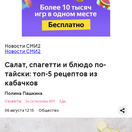
кабачок;
петрушка;
чеснок;
оливковое масло;
соль.
Новости СМИ2
Новости СМИ2
Салат, спагетти и блюдо по-
Вовсю идет и сезон черешни. «Вечерняя Москва»
Однако диетолог предупредила: не для всех дыня
узнала у врача — эндокринолога-диетолога
тайски: топ-5 рецептов из
может быть полезна. В первую очередь ее стоит
Натальи Лазуренко,
как правильно есть эту ягоду
с
есть с осторожностью людям:
пользой для здоровья.
кабачков
Полина Пашкина
Сюжеты:
Эксклюзивы ВМ
Еда
06 августа 12:15
Общество
Ингредиенты: