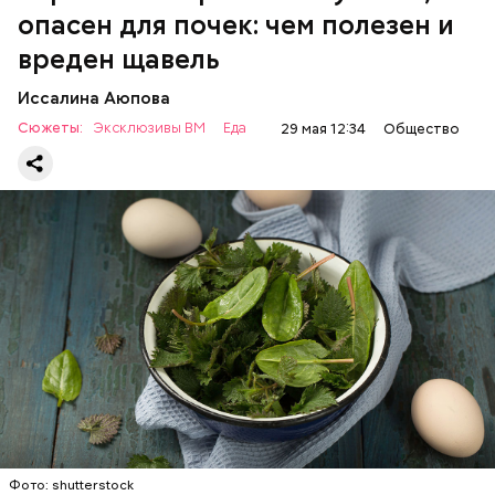
опасен для почек: чем полезен и
— Если человек уже болеет мочекаменной
вреден щавель
болезнью, щавель ему не рекомендуется. При
артрите, гастрите, холецистите, синдроме
Иссалина Аюпова
раздраженного кишечника, язвах и панкреатите
Сюжеты:
Эксклюзивы ВМ
Еда
29 мая 12:34
Общество
продукт тоже лучше исключить из рациона, —
предупредила врач. — Он может привести к
повышению кислотности желудка и раздражать
слизистые оболочки.
Опасность же щавеля состоит в том, что он
содержит большое количество щавелевой кислоты,
которая может способствовать образованию
Фото: shutterstock