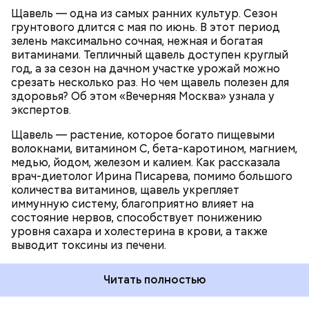
камней в почках, объяснила диетолог.
Щавель — одна из самых ранних культур. Сезон
ЗДОРОВЬЕ
ВРАЧИ
РАСТЕНИЯ
грунтового длится с мая по июнь. В этот период
ПРОДУКТЫ
зелень максимально сочная, нежная и богатая
витаминами. Тепличный щавель доступен круглый
год, а за сезон на дачном участке урожай можно
срезать несколько раз. Но чем щавель полезен для
здоровья? Об этом «Вечерняя Москва» узнала у
экспертов.
Щавель — растение, которое богато пищевыми
волокнами, витамином С, бета-каротином, магнием,
медью, йодом, железом и калием. Как рассказала
врач-диетолог Ирина Писарева, помимо большого
количества витаминов, щавель укрепляет
иммунную систему, благоприятно влияет на
состояние нервов, способствует понижению
уровня сахара и холестерина в крови, а также
выводит токсины из печени.
Читать полностью