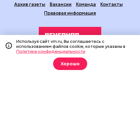
Архив газеты
Вакансии
Команда
Контакты
Правовая информация
Используя сайт vm.ru, Вы соглашаетесь с
использованием файлов cookie, которые указаны в
Политике конфиденциальности
Издание создано при финансовой поддержке Департамента
Хорошо
средств массовой информации и рекламы города Москвы.
На сайте применяются рекомендательные технологии
(информационные технологии предоставления информации
на основе сбора, систематизации и анализа сведений,
относящихся к предпочтениям пользователей сети
«Интернет», находящихся на территории Российской
Федерации).
Сетевое издание "Вечерняя Москва" (18+) зарегистрировано
в Федеральной службе по надзору в сфере связи,
информационных технологий и массовых коммуникаций
(Роскомнадзор). Свидетельство о регистрации ЭЛ № ФС 77 -
90524 от 09.12.2025. Учредитель: АО "Редакция газеты
"Вечерняя Москва". Главный редактор
vm.ru
: Александр
Геннадьевич Глуходедов. Адрес редакции: 127015, г.Москва,