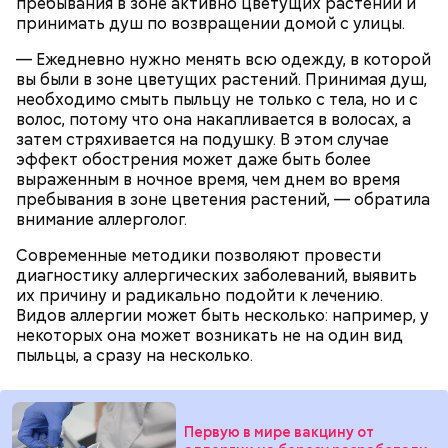
пребывания в зоне активно цветущих растений и
принимать душ по возвращении домой с улицы.
— Ежедневно нужно менять всю одежду, в которой
вы были в зоне цветущих растений. Принимая душ,
необходимо смыть пыльцу не только с тела, но и с
беременным, кормящим женщинам;
волос, потому что она накапливается в волосах, а
людям с ослабленной иммунной системой;
затем стряхивается на подушку. В этом случае
пожилым;
эффект обострения может даже быть более
детям.
выраженным в ночное время, чем днем во время
пребывания в зоне цветения растений, — обратила
внимание аллерголог.
Современные методики позволяют провести
диагностику аллергических заболеваний, выявить
их причину и радикально подойти к лечению.
Ингредиенты:
Видов аллергии может быть несколько: например, у
некоторых она может возникать не на один вид
пыльцы, а сразу на несколько.
Первую в мире вакцину от