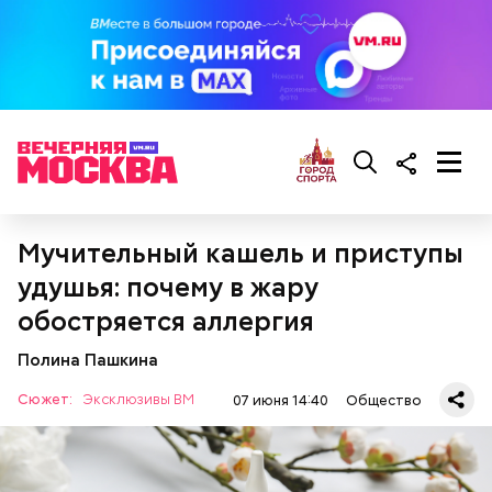
Противень ставится в духовку, разогретую до 180–
190 градусов. Спагетти из кабачка нужно запекать
25–30 минут.
Мучительный кашель и приступы
удушья: почему в жару
обостряется аллергия
Также не нужно есть дыню до корки, потому что
Полина Пашкина
именно там скапливаются нитраты. И важно
тщательно ее мыть, чтобы не отравиться, добавила
Сюжет:
Эксклюзивы ВМ
07 июня 14:40
Общество
собеседница «ВМ».