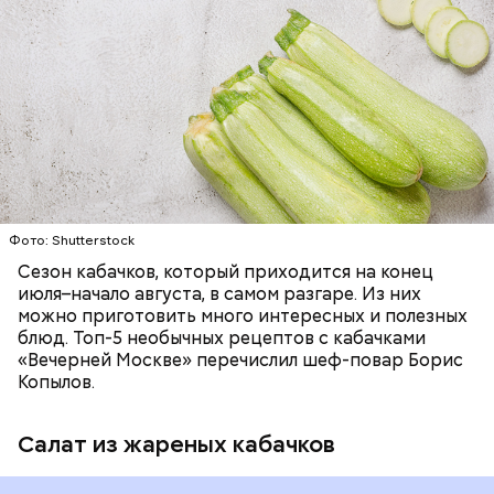
— Наиболее распространенные борщ, щи, котлеты,
салаты, лаваш с творогом и сыром, пироги, омлет,
запеканка. Щавеля там везде используется
ЕДА
ОВОЩИ
РЕЦЕПТЫ
немного, поэтому никакого вреда от него не будет.
Чем разнообразнее рацион питания человека, тем
лучше. Потому что это исключает вероятность
возникновения дефицитов микроэлементов, —
заверил специалист.
Фото: Shutterstock
Фото: Shutterstock
Сезон кабачков, который приходится на конец
июля–начало августа, в самом разгаре. Из них
можно приготовить много интересных и полезных
блюд. Топ-5 необычных рецептов с кабачками
«Вечерней Москве» перечислил шеф-повар Борис
Вред дыни
Копылов.
Салат из жареных кабачков
А врач-эндокринолог Алексей Калинчев рассказал,
что существует множество блюд, где используют