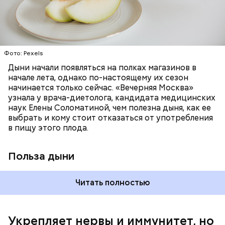
бета-каротин обеспечивает дыне желтый
ОВОЩИ
ЛЕТО
ФРУКТЫ
цвет;
лютеин и зеаксантин — эти каротиноиды
отлично поддерживают наше зрение;
калий — оказывает мочегонное действие,
Фото: Pexels
поддерживает сердечно-сосудистую
систему и предотвращает скачки давления;
Дыни начали появляться на полках магазинов в
магний — помогает калию и не дает сосудам
начале лета, однако по-настоящему их сезон
спазмироваться.
начинается только сейчас. «Вечерняя Москва»
узнала у врача-диетолога, кандидата медицинских
наук Елены Соломатиной, чем полезна дыня, как ее
По мнению специалиста, здоровому человеку
выбрать и кому стоит отказаться от употребления
достаточно включать щавель в рацион несколько
в пищу этого плода.
раз в месяц. В небольших количествах в свежем
виде или припущенном на сковороде.
Польза дыни
Читать полностью
Укрепляет нервы и иммунитет, но