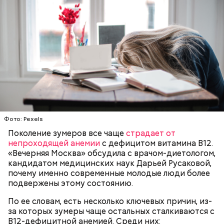
диетолог Соломатина рассказала
майонез: три простых рецепта
польза сезонных овощей и
о пользе кабачков
фруктов
Как выбрать дыню
Фото: Pexels
Поколение зумеров все чаще
страдает от
непроходящей анемии
с дефицитом витамина B12.
«Вечерняя Москва» обсудила с врачом-диетологом,
кандидатом медицинских наук Дарьей Русаковой,
Противень ставится в духовку, разогретую до 180–
почему именно современные молодые люди более
190 градусов. Спагетти из кабачка нужно запекать
подвержены этому состоянию.
25–30 минут.
По ее словам, есть несколько ключевых причин, из-
за которых зумеры чаще остальных сталкиваются с
B12-дефицитной анемией. Среди них: