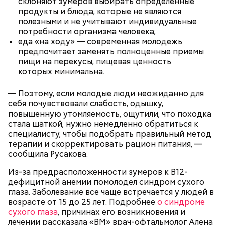
склоняют зумеров выбирать определенные
продукты и блюда, которые не являются
полезными и не учитывают индивидуальные
потребности организма человека;
кабачок;
еда «на ходу» — современная молодежь
брынза;
предпочитает заменять полноценные приемы
растительное масло;
пищи на перекусы, пищевая ценность
помидоры черри либо грунтовые.
которых минимальна.
День малины со сливками
— Поэтому, если молодые люди неожиданно для
себя почувствовали слабость, одышку,
повышенную утомляемость, ощутили, что походка
стала шаткой, нужно немедленно обратиться к
беременным, кормящим женщинам;
специалисту, чтобы подобрать правильный метод
людям с ослабленной иммунной системой;
терапии и скорректировать рацион питания, —
пожилым;
сообщила Русакова.
детям.
Из-за предрасположенности зумеров к B12-
дефицитной анемии помолодел синдром сухого
глаза. Заболевание все чаще встречается у людей в
возрасте от 15 до 25 лет. Подробнее
о синдроме
сухого глаза
, причинах его возникновения и
лечении рассказала «ВМ» врач-офтальмолог Алена