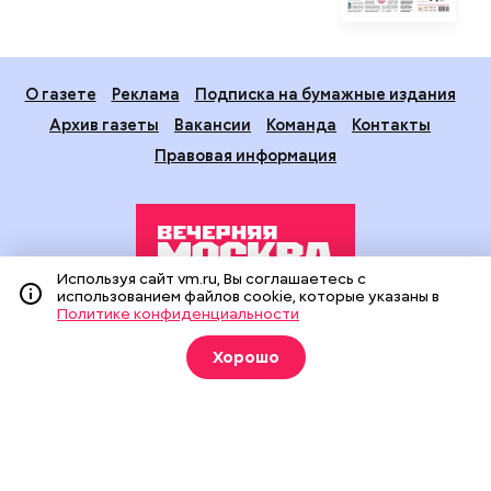
О газете
Реклама
Подписка на бумажные издания
Архив газеты
Вакансии
Команда
Контакты
Правовая информация
Используя сайт vm.ru, Вы соглашаетесь с
использованием файлов cookie, которые указаны в
Политике конфиденциальности
Издание создано при финансовой поддержке Департамента
средств массовой информации и рекламы города Москвы.
Хорошо
На сайте применяются рекомендательные технологии
(информационные технологии предоставления информации
на основе сбора, систематизации и анализа сведений,
относящихся к предпочтениям пользователей сети
«Интернет», находящихся на территории Российской
Федерации).
Сетевое издание "Вечерняя Москва" (18+) зарегистрировано