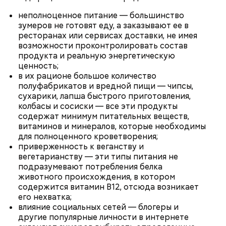
Также не нужно есть дыню до корки, потому что
именно там скапливаются нитраты. И важно
неполноценное питание — большинство
тщательно ее мыть, чтобы не отравиться, добавила
зумеров не готовят еду, а заказывают ее в
собеседница «ВМ».
ресторанах или сервисах доставки, не имея
возможности проконтролировать состав
продукта и реальную энергетическую
ценность;
в их рационе большое количество
— Кабачки нужно натереть длинными слайсами
полуфабрикатов и вредной пищи — чипсы,
(это можно сделать на специальной терке),
сухарики, лапша быстрого приготовления,
День малины со сливками отмечается в США в
похожими на спагетти, и уложить в противень.
колбасы и сосиски — все эти продукты
честь вкусового сочетания этой ягоды со сливками.
Дальше нужно добавить немного растительного
содержат минимум питательных веществ,
В этот праздник люди едят не только малину со
масла, соль, а сверху бросить хаотично
витаминов и минералов, которые необходимы
сливками, но и другие десерты на основе этих
порезанную брынзу. Затем добавляются помидоры
для полноценного кроветворения;
двух ингредиентов. Их можно купить в магазине
черри или грунтовые, — рассказал шеф-повар.
приверженность к веганству и
или сделать самостоятельно вместе со своими
вегетарианству — эти типы питания не
родными и близкими.
подразумевают потребления белка
животного происхождения, в котором
— Там может содержаться огромное количество
содержится витамин B12, отсюда возникает
нитратов, которое вызовет головокружение,
его нехватка;
гипоксию и ухудшение физического состояния, —
влияние социальных сетей — блогеры и
предостерегла Соломатина.
другие популярные личности в интернете