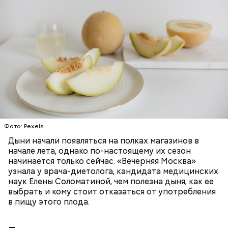
старение и развитие ряда опасных
заболеваний;
Дыня содержит много структурированной
бета-каротин (провитамин А) — отвечает за
жидкости, поэтому организму не нужно тратить
поддержание иммунитета, зрения и
много энергии, чтобы ее усвоить, рассказала
необходим для обновления кожи. Дыня
доктор. Кроме того, этот плод богат витаминами и
«делает пилинг изнутри», обновляет
минералами. Так, в дыне содержатся:
слизистые оболочки органов. А еще именно
ЗДОРОВЬЕ
ПРАВИЛЬНОЕ ПИТАНИЕ
бета-каротин обеспечивает дыне желтый
ОВОЩИ
ЛЕТО
ФРУКТЫ
цвет;
лютеин и зеаксантин — эти каротиноиды
отлично поддерживают наше зрение;
калий — оказывает мочегонное действие,
Фото: Pexels
поддерживает сердечно-сосудистую
систему и предотвращает скачки давления;
Дыни начали появляться на полках магазинов в
магний — помогает калию и не дает сосудам
начале лета, однако по-настоящему их сезон
спазмироваться.
начинается только сейчас. «Вечерняя Москва»
узнала у врача-диетолога, кандидата медицинских
наук Елены Соломатиной, чем полезна дыня, как ее
выбрать и кому стоит отказаться от употребления
в пищу этого плода.