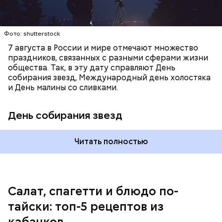
с сахарным диабетом;
лишним весом.
Фото: shutterstock
7 августа в России и мире отмечают множество
праздников, связанных с разными сферами жизни
общества. Так, в эту дату справляют День
собирания звезд, Международный день холостяка
и День малины со сливками.
кабачок;
петрушка;
День собирания звезд
чеснок;
оливковое масло;
соль.
Читать полностью
Однако диетолог предупредила: не для всех дыня
Салат, спагетти и блюдо по-
может быть полезна. В первую очередь ее стоит
тайски: топ-5 рецептов из
есть с осторожностью людям:
кабачков