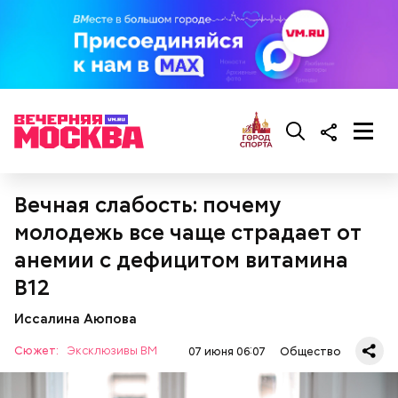
При выборе дыни эксперт посоветовала
ориентироваться на запах:
Вечная слабость: почему
молодежь все чаще страдает от
анемии с дефицитом витамина
B12
Иссалина Аюпова
Сюжет:
Эксклюзивы ВМ
07 июня 06:07
Общество
Кабачки, тушеные с курицей
Фото: Shutterstock
Эндокринолог Куликова
Уберут отеки и улучшат зрение:
Как приготовить домашний
объяснила, в чем заключается