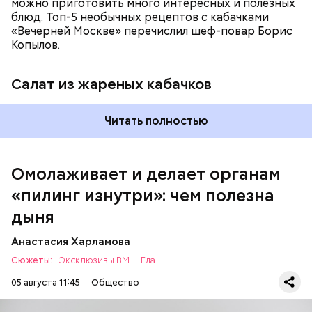
можно приготовить много интересных и полезных
блюд. Топ-5 необычных рецептов с кабачками
Вред дыни
«Вечерней Москве» перечислил шеф-повар Борис
Копылов.
Салат из жареных кабачков
кремний — укрепляет кости, зубы, волосы и
Читать полностью
ногти и оказывает омолаживающее действие;
витамин С — работает как антиоксидант,
иммуномодулятор, помогает выработке
соединительной ткани, улучшает тургор кожи;
Омолаживает и делает органам
клетчатка — достаточно нежная и забирает
«пилинг изнутри»: чем полезна
излишки холестерина, сахара и соли тяжелых
металлов;
дыня
фолиевая кислота (в большом количестве) —
она необходима беременным женщинам,
Анастасия Харламова
— В момент стресса он держит сосуды под
чтобы формировалась нервная трубка у
Сюжеты:
контролем и контролирует более 300 реакций
Эксклюзивы ВМ
Еда
плода. Также ее рекомендуют принимать для
нашего организма. Также положительно влияет на
снижения уровня гомоцистеина — это
05 августа 11:45
Общество
нервную систему, успокаивает, предотвращает
вещество вызывает микровоспаление в
спазмы, — пояснила Соломатина.
организме, которое провоцирует его раннее