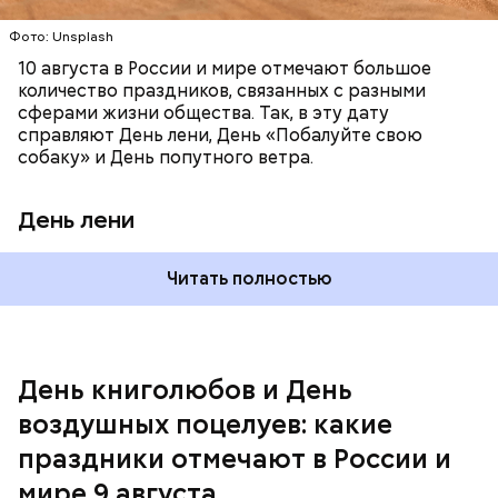
День «Счастье случается» был инициирован
Фото: Unsplash
Тайным обществом счастливых людей, чтобы
10 августа в России и мире отмечают большое
напомнить людям, что счастье на самом деле
количество праздников, связанных с разными
кроется в мелочах. Отпраздновать этот день
сферами жизни общества. Так, в эту дату
можно, поделившись с другими людьми
справляют День лени, День «Побалуйте свою
счастливыми моментами из своей жизни.
собаку» и День попутного ветра.
День лени
Читать полностью
День воздушных поцелуев
День книголюбов и День
воздушных поцелуев: какие
праздники отмечают в России и
День «Счастье случается»
мире 9 августа