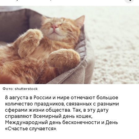
Инициатором Всемирного дня кошек в 2002 году
стал международный фонд Animal Welfare. В этот
праздник котам демонстрируют свою любовь и
почитание. Можно купить своему питомцу его
любимое лакомство или новую игрушку. В
ПРАЗДНИКИ
ЖИВОТНЫЕ
МАТЕМАТИКА
некоторых странах в эту дату открываются
КОШКИ
ПСИХОЛОГИЯ
специальные парки для выгуливания котов,
кошачьи магазины и другие заведения.
Фото: shutterstock
8 августа в России и мире отмечают большое
количество праздников, связанных с разными
сферами жизни общества. Так, в эту дату
справляют Всемирный день кошек,
Международный день бесконечности и День
«Счастье случается».