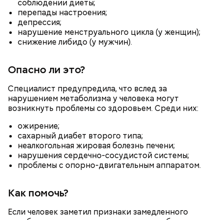
соблюдении диеты;
перепады настроения;
депрессия;
нарушение менструального цикла (у женщин);
снижение либидо (у мужчин).
Опасно ли это?
Специалист предупредила, что вслед за
нарушением метаболизма у человека могут
День попутного ветра, как правило, отмечают в
возникнуть проблемы со здоровьем. Среди них:
прибрежных городах. Там 10 августа
устраиваются соревнования по парусным видам
ожирение;
спорта. Также в этот праздник проходят
сахарный диабет второго типа;
тематические концерты, посвященные
неалкогольная жировая болезнь печени;
профессиям, связанным с морем.
нарушения сердечно-сосудистой системы;
проблемы с опорно-двигательным аппаратом.
Как помочь?
Если человек заметил признаки замедленного