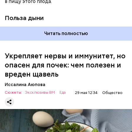
в пищу этого плода.
раз в месяц. В небольших количествах в свежем
виде или припущенном на сковороде.
Польза дыни
Читать полностью
Укрепляет нервы и иммунитет, но
опасен для почек: чем полезен и
— Если человек уже болеет мочекаменной
вреден щавель
болезнью, щавель ему не рекомендуется. При
артрите, гастрите, холецистите, синдроме
Иссалина Аюпова
раздраженного кишечника, язвах и панкреатите
Сюжеты:
Эксклюзивы ВМ
Еда
29 мая 12:34
Общество
продукт тоже лучше исключить из рациона, —
предупредила врач. — Он может привести к
повышению кислотности желудка и раздражать
слизистые оболочки.