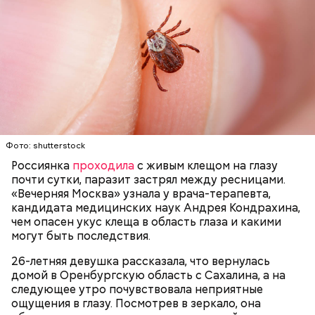
Также не нужно есть дыню до корки, потому что
именно там скапливаются нитраты. И важно
тщательно ее мыть, чтобы не отравиться, добавила
собеседница «ВМ».
Фото: shutterstock
Россиянка
проходила
с живым клещом на глазу
почти сутки, паразит застрял между ресницами.
«Вечерняя Москва» узнала у врача-терапевта,
кандидата медицинских наук Андрея Кондрахина,
чем опасен укус клеща в область глаза и какими
могут быть последствия.
26-летняя девушка рассказала, что вернулась
домой в Оренбургскую область с Сахалина, а на
следующее утро почувствовала неприятные
— Там может содержаться огромное количество
ощущения в глазу. Посмотрев в зеркало, она
нитратов, которое вызовет головокружение,