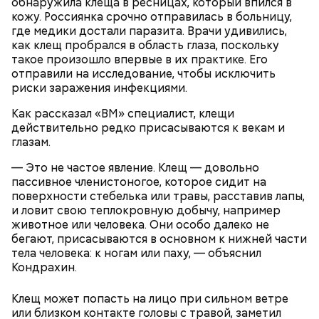
обнаружила клеща в ресницах, который впился в
гипоксию и ухудшение физического состояния, —
кожу. Россиянка срочно отправилась в больницу,
предостерегла Соломатина.
где медики достали паразита. Врачи удивились,
как клещ пробрался в область глаза, поскольку
такое произошло впервые в их практике. Его
отправили на исследование, чтобы исключить
риски заражения инфекциями.
Как рассказал «ВМ» специалист, клещи
действительно редко присасываются к векам и
глазам.
— Это не частое явление. Клещ — довольно
пассивное членистоногое, которое сидит на
поверхности стебелька или травы, расставив лапы,
и ловит свою теплокровную добычу, например
беременным, кормящим женщинам;
животное или человека. Они особо далеко не
людям с ослабленной иммунной системой;
бегают, присасываются в основном к нижней части
пожилым;
тела человека: к ногам или паху, — объяснил
детям.
Кондрахин.
Клещ может попасть на лицо при сильном ветре
или близком контакте головы с травой, заметил