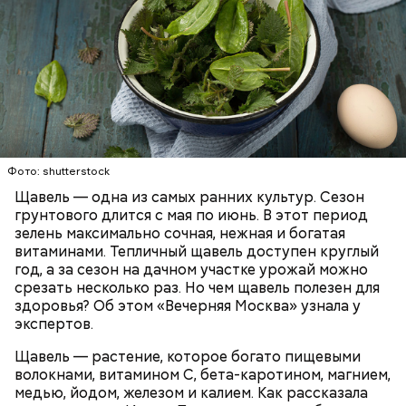
Опасность же щавеля состоит в том, что он
содержит большое количество щавелевой кислоты,
которая может способствовать образованию
Фото: shutterstock
камней в почках, объяснила диетолог.
Щавель — одна из самых ранних культур. Сезон
ЗДОРОВЬЕ
ВРАЧИ
РАСТЕНИЯ
грунтового длится с мая по июнь. В этот период
ПРОДУКТЫ
зелень максимально сочная, нежная и богатая
витаминами. Тепличный щавель доступен круглый
год, а за сезон на дачном участке урожай можно
срезать несколько раз. Но чем щавель полезен для
здоровья? Об этом «Вечерняя Москва» узнала у
экспертов.
Щавель — растение, которое богато пищевыми
волокнами, витамином С, бета-каротином, магнием,
медью, йодом, железом и калием. Как рассказала