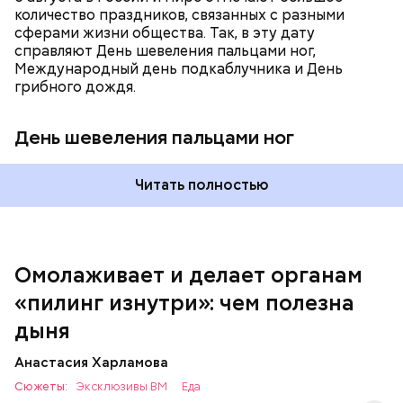
количество праздников, связанных с разными
сферами жизни общества. Так, в эту дату
справляют День шевеления пальцами ног,
Международный день подкаблучника и День
Вред дыни
грибного дождя.
День шевеления пальцами ног
А врач-эндокринолог Алексей Калинчев рассказал,
что существует множество блюд, где используют
растение.
Читать полностью
кремний — укрепляет кости, зубы, волосы и
ногти и оказывает омолаживающее действие;
витамин С — работает как антиоксидант,
иммуномодулятор, помогает выработке
соединительной ткани, улучшает тургор кожи;
Омолаживает и делает органам
клетчатка — достаточно нежная и забирает
«пилинг изнутри»: чем полезна
излишки холестерина, сахара и соли тяжелых
металлов;
дыня
фолиевая кислота (в большом количестве) —
она необходима беременным женщинам,
Анастасия Харламова
— В момент стресса он держит сосуды под
чтобы формировалась нервная трубка у
Сюжеты:
контролем и контролирует более 300 реакций
Эксклюзивы ВМ
Еда
плода. Также ее рекомендуют принимать для