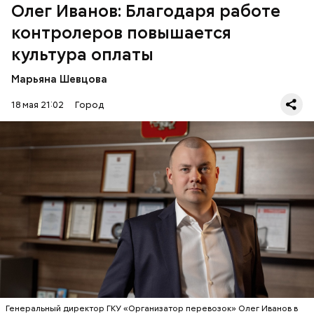
существовавшего ГБУ «Московские авиационные
Олег Иванов: Благодаря работе
услуги». Тогда перед городом стояли серьезные
контролеров повышается
вызовы, которые требовали системной работы.
культура оплаты
Марьяна Шевцова
18 мая 21:02
Город
— Олег Юрьевич, с чего начиналась история
вашего учреждения и каких успехов удалось
достичь сегодня?
ТРАНСПОРТ
КАРТА «ТРОЙКА»
ИНТЕРВЬЮ
СЕРГЕЙ СОБЯНИН
Генеральный директор ГКУ «Организатор перевозок» Олег Иванов в