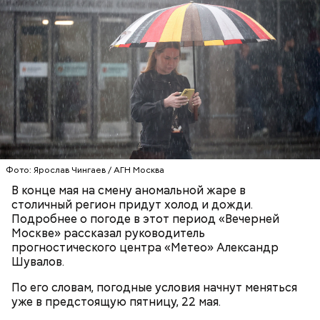
которой был оплачен проезд, и документ,
Арт-директор студии Константин Королев
подтверждающий право льготного проезда. Если
подводит нас к пульту. На экране — все та же
выясняется, что проезд не был оплачен, контролер
парковая аллея.
составляет протокол об административном
правонарушении. Для этого нужен документ,
подтверждающий личность. Если у пассажира нет
такого документа, контролер вынужден вызвать
сотрудников полиции для установления личности.
Фото: Ярослав Чингаев / АГН Москва
В конце мая на смену аномальной жаре в
столичный регион придут холод и дожди.
Подробнее о погоде в этот период «Вечерней
— Было бы правильно напомнить о полномочиях
Москве» рассказал руководитель
ваших сотрудников. Что имеет право
прогностического центра «Метео» Александр
потребовать контролер у пассажира при
Шувалов.
проверке билета и в случае, если проезд не
оплачен?
По его словам, погодные условия начнут меняться
уже в предстоящую пятницу, 22 мая.
Обмануть глаз