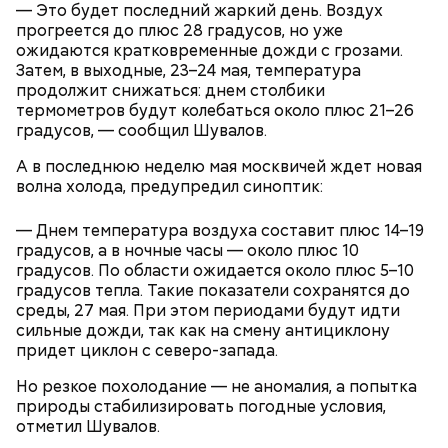
— Это будет последний жаркий день. Воздух
прогреется до плюс 28 градусов, но уже
ожидаются кратковременные дожди с грозами.
Затем, в выходные, 23–24 мая, температура
продолжит снижаться: днем столбики
термометров будут колебаться около плюс 21–26
градусов, — сообщил Шувалов.
А в последнюю неделю мая москвичей ждет новая
Напоминаю, что льготным категориям пассажиров
волна холода, предупредил синоптик:
тоже нужно прикладывать свою карту к
валидатору и иметь при себе подтверждающий
льготы документ. «Тройку» нужно прикладывать,
— Днем температура воздуха составит плюс 14–19
даже если вы приобрели абонемент «Единый» на
градусов, а в ночные часы — около плюс 10
30, 90 или 365 дней.
градусов. По области ожидается около плюс 5–10
градусов тепла. Такие показатели сохранятся до
среды, 27 мая. При этом периодами будут идти
Технология, которую массово прославил сериал
сильные дожди, так как на смену антициклону
«Мандалорец» (игровой движок Unreal Engine и
Куратор медиаклассов: Кинопарк
придет циклон с северо-запада.
LED-экран), в России перестала быть экзотикой. Но
«Москино» вдохновляет
здесь, в «Москино», она получила промышленный
школьников на творчество
Но резкое похолодание — не аномалия, а попытка
масштаб.
природы стабилизировать погодные условия,
отметил Шувалов.
— Каждую поездку нужно оплачивать сразу при