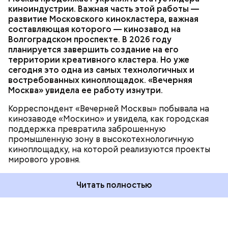
МОСКИНО
киноиндустрии. Важная часть этой работы —
развитие Московского кинокластера, важная
составляющая которого — кинозавод на
Волгоградском проспекте. В 2026 году
Важное направление нашей работы — контроль
планируется завершить создание на его
оплаты проезда. За последние два года число
территории креативного кластера. Но уже
безбилетников снизилось на 30 процентов
сегодня это одна из самых технологичных и
благодаря еженедельным усиленным проверкам.
востребованных киноплощадок. «Вечерняя
Ежедневно более 600 контролеров работают в
Москва» увидела ее работу изнутри.
наземном транспорте и метро.
Корреспондент «Вечерней Москвы» побывала на
кинозаводе «Москино» и увидела, как городская
поддержка превратила заброшенную
промышленную зону в высокотехнологичную
киноплощадку, на которой реализуются проекты
мирового уровня.
Читать полностью
— 17 мая 2011 года мэр Москвы Сергей Собянин
подписал распоряжение Правительства Москвы,
создавшее ГКУ «Организатор перевозок» на базе