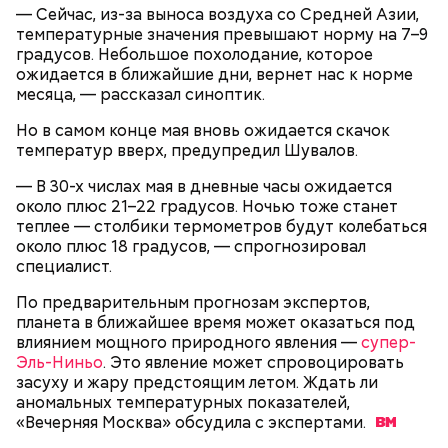
входе в транспорт. Это установлено пунктом 5.1
— Сейчас, из-за выноса воздуха со Средней Азии,
Правил пользования наземным транспортом.
температурные значения превышают норму на 7–9
Именно так фиксируется оплата и поездка
градусов. Небольшое похолодание, которое
становится зас трахов анной. Оплатить можно
ожидается в ближайшие дни, вернет нас к норме
«Тройкой», банковской картой, QR-кодом через
месяца, — рассказал синоптик.
приложение «Метро Москвы». Обязательно
Но в самом конце мая вновь ожидается скачок
дождитесь зеленой галочки.
температур вверх, предупредил Шувалов.
— То, что вы видите, — не пререндеренный ролик.
Это не просто «картинка на стене». Это
— В 30-х числах мая в дневные часы ожидается
интерактивная среда. Она живая. Система зависит
около плюс 21–22 градусов. Ночью тоже станет
от положения камеры. Поворачиваете объектив —
теплее — столбики термометров будут колебаться
фон поворачивается вместе с вами. Наклоняете —
около плюс 18 градусов, — спрогнозировал
меняется перспектива. Это и есть виртуальный
специалист.
продакшен, — говорит он.
По предварительным прогнозам экспертов,
планета в ближайшее время может оказаться под
влиянием мощного природного явления —
супер-
— Одно из самых заметных направлений вашей
Эль-Ниньо
. Это явление может спровоцировать
деятельности — проверка оплаты проезда
засуху и жару предстоящим летом. Ждать ли
контролерами. Как правильно оплачивать поездку
аномальных температурных показателей,
в транспорте?
«Вечерняя Москва» обсудила с
экспертами.