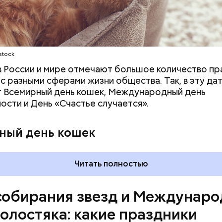
ародный день холостяка
stock
 в России и мире отмечают большое количество пр
 с разными сферами жизни общества. Так, в эту да
 Всемирный день кошек, Международный день
ости и День «Счастье случается».
, порезанные кубиками, нужно легко обжарить на
ный день кошек
. К ним добавляются зелень петрушки, чеснок, сол
 масло. Получается очень вкусно, — поделился р
Читать полностью
собирания звезд и Междунар
холостяка: какие праздники