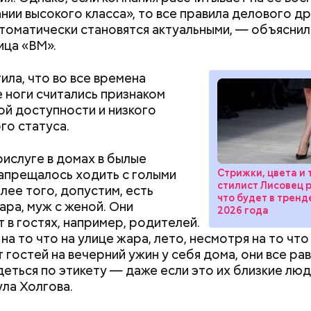
ан-Пьер Ади Феньо в 1987 году. Так как цифра в
ании высокого класса», то все правила делового д
 знак бесконечности, то и дата была выбрана «08.0
втоматически становятся актуальными, — объяснил
организуются тематические лекции по математике
ца «ВМ».
, а также проводят выставки на тему бесконечнос
ила, что во все времена
 ноги считались признаком
ой доступности и низкого
Как банки будут
Разрыв в деньгах
го статуса.
блокировать переводы при
обстоят дела с
обнаружении вредоносного
стереотипами н
ислуге в домах в былые
ПО на устройствах клиентов
труда в России
апрещалось ходить с голыми
Стрижки, цвета и 
стилист Лисовец 
олее того, допустим, есть
что будет в тренд
ара, муж с женой. Они
2026 года
алины со сливками
 в гостях, например, родителей.
на то что на улице жара, лето, несмотря на то что
 гостей на вечерний ужин у себя дома, они все ра
еться по этикету — даже если это их близкие люд
ла Холгова.