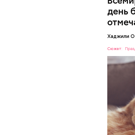
Всеми
день 
отмеч
Хаджили О
Инициатор
фонд Anim
Сюжет:
Праз
любовь и 
Спагет
ПРАЗДНИ
лакомство
открывают
ПСИХОЛО
магазины 