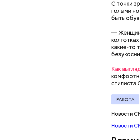
С точки з
голыми но
Ингредие
быть обув
— Женщина
Междун
колготках
какие-то т
безукосни
Как выгля
комфортно
стилиста
РАБОТА
В Междуна
Новости С
своими др
проводят 
Новости С
возможно,
холостяка