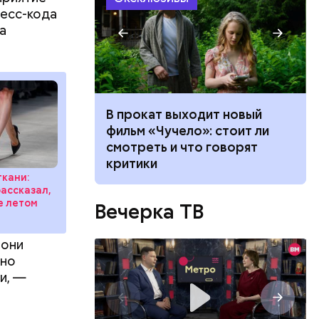
осемь
ресс-кода
8». В этот
а
 и
ти.
: как
В прокат выходит новый
 гендерными
фильм «Чучело»: стоит ли
а рынке
смотреть и что говорят
критики
ткани:
рассказал,
е летом
Вечерка ТВ
 они
вно
и, —