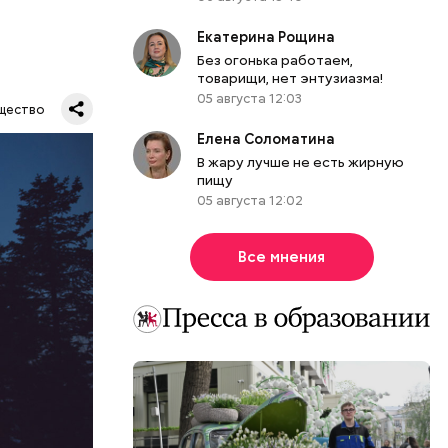
Екатерина Рощина
Без огонька работаем,
товарищи, нет энтузиазма!
05 августа 12:03
Все
щество
род — в
Елена Соломатина
В жару лучше не есть жирную
пищу
05 августа 12:02
Все мнения