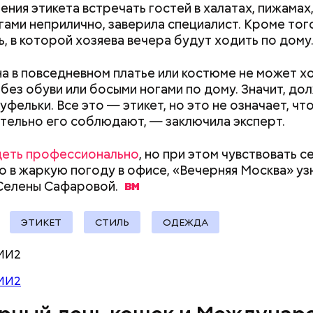
рения этикета встречать гостей в халатах, пижамах
гами неприлично, заверила специалист. Кроме тог
нты:
ь, в которой хозяева вечера будут ходить по дому
 в повседневном платье или костюме не может хо
ародный день бесконечности
 без обуви или босыми ногами по дому. Значит, до
уфельки. Все это — этикет, но это не означает, что
тельно его соблюдают, — заключила эксперт.
деть профессионально
, но при этом чувствовать с
 в жаркую погоду в офисе, «Вечерняя Москва» уз
 Селены
Сафаровой.
ЭТИКЕТ
СТИЛЬ
ОДЕЖДА
Как поменять батареи дома и
Как получить до
родный день холостяка все мужчины без пары вид
МИ2
не получить штраф
рублей от госу
узьями, устраивают вечеринки, играют в видеоигр
трудной ситуац
время, наслаждаясь свободой и независимостью, 
МИ2
претендовать и
 ведь может быть и так, что через год они уже не 
документы
ми.