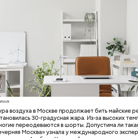
 нужно натереть длинными слайсами (это можно с
ой терке), похожими на спагетти, и уложить в прот
stock
жно добавить немного растительного масла, соль,
ра воздуха в Москве продолжает бить майские р
аотично порезанную брынзу. Затем добавляются
тановилась 30-градусная жара. Из-за высоких те
Счастье случается»
 грунтовые, — рассказал шеф-повар.
ногие переодеваются в шорты. Допустима ли така
ечерняя Москва» узнала у международного экспер