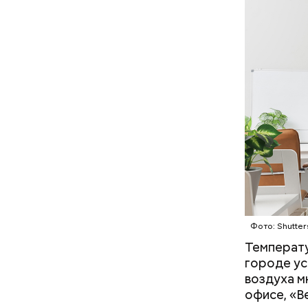
— Кабачки
специальн
Фото: Shutter
Дальше ну
Температу
бросить х
городе ус
День «
черри или
воздуха м
офисе, «В