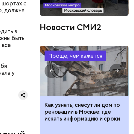
, шортах с
о, должна
.
Новости СМИ2
дить в
лжны быть
 все
Проще, чем кажется
ебя
нала у
 100 тысяч
Как узнать, снесут ли дом по
ятся со
дарства при
реновации в Москве: где
ы и
ии: кто может
искать информацию и сроки
пока это
 какие нужны
будут