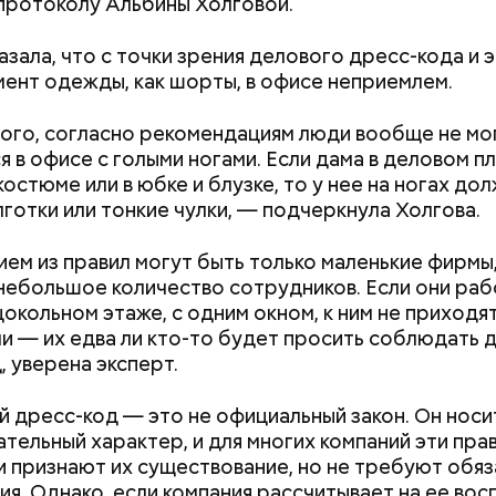
 протоколу Альбины Холговой.
азала, что с точки зрения делового дресс-кода и 
мент одежды, как шорты, в офисе неприемлем.
ого, согласно рекомендациям люди вообще не мо
я в офисе с голыми ногами. Если дама в деловом пл
остюме или в юбке и блузке, то у нее на ногах до
ны со сливками отмечается в США в честь вкусово
лготки или тонкие чулки, — подчеркнула Холгова.
 этой ягоды со сливками. В этот праздник люди ед
лину со сливками, но и другие десерты на основе э
ем из правил могут быть только маленькие фирмы,
тов. Их можно купить в магазине или сделать
небольшое количество сотрудников. Если они раб
ельно вместе со своими родными и близкими.
цокольном этаже, с одним окном, к ним не приходя
и — их едва ли кто-то будет просить соблюдать 
, уверена эксперт.
;
 дресс-код — это не официальный закон. Он носи
тельный характер, и для многих компаний эти прав
льное масло;
и признают их существование, но не требуют обя
одный день бесконечности придумал американск
ы черри либо грунтовые.
я. Однако, если компания рассчитывает на ее вос