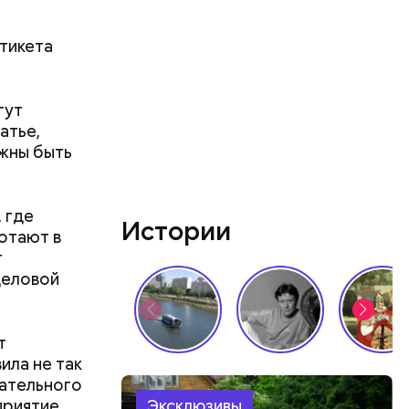
этикета
гут
атье,
лжны быть
го
ят не
тих двух
 где
Истории
отают в
т
деловой
т
ила не так
зательного
ий
приятие
Эксклюзивы