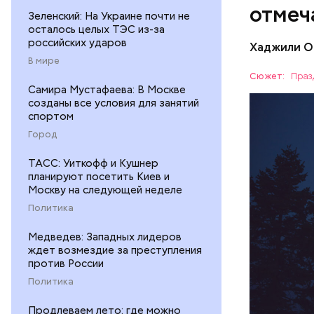
отмеч
Зеленский: На Украине почти не
осталось целых ТЭС из-за
российских ударов
Хаджили О
День соби
В мире
Персеиды,
Сюжет:
Праз
любители 
Самира Мустафаева: В Москве
ЕДА
созданы все условия для занятий
местность
спортом
невооруже
АСТРОНО
Город
ТАСС: Уиткофф и Кушнер
планируют посетить Киев и
Москву на следующей неделе
Политика
кабачок
петрушк
Медведев: Западных лидеров
чеснок;
ждет возмездие за преступления
оливков
против России
соль.
Политика
Продлеваем лето: где можно