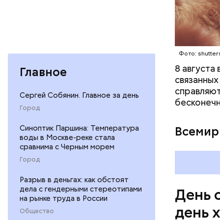
Междун
Фото: shutter
8 августа
Главное
связанных
справляют
Сергей Собянин. Главное за день
бесконечн
Город
— Кабачки
Синоптик Паршина: Температура
Всемир
сковороде
воды в Москве-реке стала
сравнима с Черным морем
оливковое
Копылов.
Город
Разрыв в деньгах: как обстоят
дела с гендерными стереотипами
День 
на рынке труда в России
день 
Общество