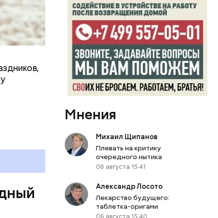
аздников,
ту
Мнения
ь и
Михаил Щипанов
ецептом
Плевать на критику
очередного нытика
06 августа 15:41
Александр Лосото
одный
Лекарство будущего:
таблетка-оригами
06 августа 15:40