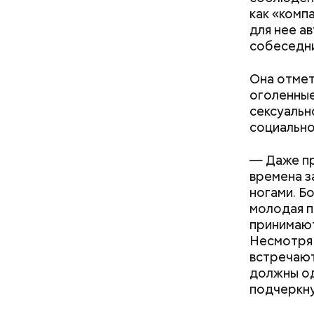
философ Ж
как «комп
похожа на
для нее а
праздник 
собеседни
философии
Она отмет
оголенные
сексуальн
социально
— Даже пр
времена з
ногами. Б
молодая п
День м
принимают
Несмотря 
встречают
должны од
подчеркну