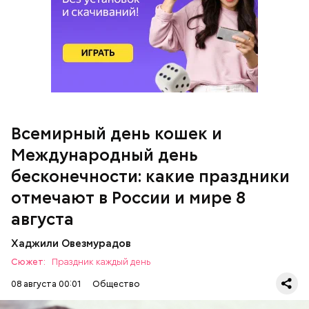
кабачок;
брынза;
растительное масло;
Всемирный день кошек и
Международный день бесконечности
помидоры черри либо грунтовые.
Международный день
бесконечности: какие праздники
День малины со сливками
отмечают в России и мире 8
августа
Хаджили Овезмурадов
Сюжет:
Праздник каждый день
08 августа 00:01
Общество