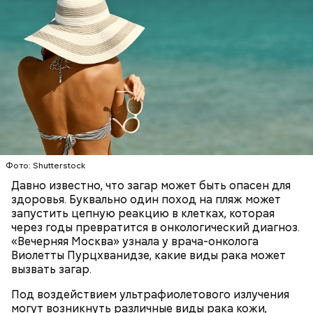
Ингредиенты:
Фото: Shutterstock
Давно известно, что загар может быть опасен для
здоровья. Буквально один поход на пляж может
запустить цепную реакцию в клетках, которая
через годы превратится в онкологический диагноз.
«Вечерняя Москва» узнала у врача-онколога
Виолетты Пурцхванидзе, какие виды рака может
вызвать загар.
Под воздействием ультрафиолетового излучения
могут возникнуть различные виды рака кожи,
День «Счастье случается» был инициирован