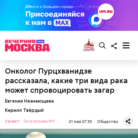
кабачок;
лук;
растительное масло;
соль, перец по вкусу;
свежий базилик;
сливки жирностью 20 процентов.
Онколог Пурцхванидзе
рассказала, какие три вида рака
может спровоцировать загар
Евгения Незнающева
Кирилл Твёрдый
Сюжет:
Эксклюзивы ВМ
21 мая 07:30
Общество