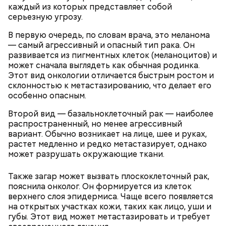
каждый из которых представляет собой
Тайным обществом счастливых людей, чтобы
серьезную угрозу.
Кабачки, тушеные с курицей
напомнить людям, что счастье на самом деле
кроется в мелочах. Отпраздновать этот день
Эндокринолог Куликова
Уберут отеки и улучшат зрение:
В первую очередь, по словам врача, это меланома
Как приготовить домашний
объяснила, в чем заключается
можно, поделившись с другими людьми
диетолог Соломатина рассказала
— самый агрессивный и опасный тип рака. Он
майонез: три простых рецепта
польза сезонных овощей и
счастливыми моментами из своей жизни.
о пользе кабачков
развивается из пигментных клеток (меланоцитов) и
фруктов
может сначала выглядеть как обычная родинка.
Этот вид онкологии отличается быстрым ростом и
склонностью к метастазированию, что делает его
особенно опасным.
Второй вид — базальноклеточный рак — наиболее
распространенный, но менее агрессивный
вариант. Обычно возникает на лице, шее и руках,
растет медленно и редко метастазирует, однако
может разрушать окружающие ткани.
Также загар может вызвать плоскоклеточный рак,
пояснила онколог. Он формируется из клеток
верхнего слоя эпидермиса. Чаще всего появляется
День «Счастье случается»
Противень ставится в духовку, разогретую до 180–
на открытых участках кожи, таких как лицо, уши и
190 градусов. Спагетти из кабачка нужно запекать
губы. Этот вид может метастазировать и требует
25–30 минут.