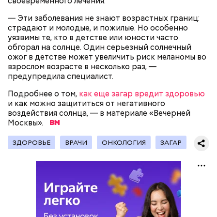
своевременного лечения.
— Эти заболевания не знают возрастных границ:
страдают и молодые, и пожилые. Но особенно
уязвимы те, кто в детстве или юности часто
обгорал на солнце. Один серьезный солнечный
ожог в детстве может увеличить риск меланомы во
взрослом возрасте в несколько раз, —
предупредила специалист.
Подробнее о том,
как еще загар вредит здоровью
и как можно защититься от негативного
воздействия солнца, — в материале «Вечерней
Международный день бесконечности придумал
— Кабачки нужно натереть длинными слайсами
Москвы».
американский философ Жан-Пьер Ади Феньо в
(это можно сделать на специальной терке),
1987 году. Так как цифра восемь похожа на знак
похожими на спагетти, и уложить в противень.
ЗДОРОВЬЕ
ВРАЧИ
ОНКОЛОГИЯ
ЗАГАР
День малины со сливками отмечается в США в
бесконечности, то и дата была выбрана «08.08». В
Дальше нужно добавить немного растительного
честь вкусового сочетания этой ягоды со сливками.
этот праздник организуются тематические лекции
масла, соль, а сверху бросить хаотично
В этот праздник люди едят не только малину со
по математике и философии, а также проводят
порезанную брынзу. Затем добавляются помидоры
сливками, но и другие десерты на основе этих
выставки на тему бесконечности.
черри или грунтовые, — рассказал шеф-повар.
двух ингредиентов. Их можно купить в магазине
или сделать самостоятельно вместе со своими
родными и близкими.