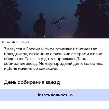
город — в местность, где нет светового
Получается очень вкусно, — поделился рецептом
ЕДА
ПРАЗДНИКИ
ЗВЕЗДОПАД
загрязнения и где можно невооруженным глазом
Копылов.
СЛАДОСТИ
АСТРОНОМИЯ
наблюдать за падающими звездами.
Фото: shutterstock
7 августа в России и мире отмечают множество
праздников, связанных с разными сферами жизни
общества. Так, в эту дату справляют День
собирания звезд, Международный день холостяка
кабачок;
и День малины со сливками.
петрушка;
чеснок;
День собирания звезд
оливковое масло;
соль.
Читать полностью