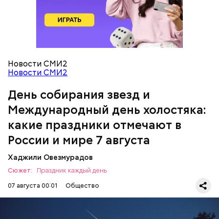
Новости СМИ2
Международный день холостяка
Спагетти из кабачков
Новости СМИ2
День собирания звезд и
Международный день холостяка:
— В дыне содержится много сахара, который
представлен фруктозой. С одной стороны — это
какие праздники отмечают в
хорошо, потому что дает энергию. Но важно
помнить, что сладкими дынями не нужно сильно
России и мире 7 августа
увлекаться, так же как и арбузами, людям с
сахарным диабетом и лишним весом, —
Хаджили Овезмурадов
подчеркнула доктор.
Сюжет:
Праздник каждый день
07 августа 00:01
Общество
День собирания звезд учрежден в честь
метеорного потока Персеиды, который ежегодно