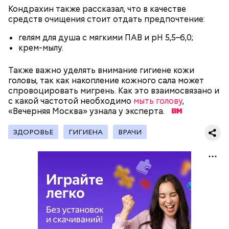
пожилым;
Кондрахин также рассказал, что в качестве
детям.
средств очищения стоит отдать предпочтение:
гелям для душа с мягкими ПАВ и pH 5,5–6,0;
крем-мылу.
Также важно уделять внимание гигиене кожи
головы, так как накопление кожного сала может
спровоцировать мигрень. Как это взаимосвязано и
В Международный день холостяка все мужчины
Ингредиенты:
с какой частотой необходимо
без пары видятся со своими друзьями, устраивают
мыть голову
,
«Вечерняя Москва» узнала у эксперта.
вечеринки, играют в видеоигры и проводят время,
наслаждаясь свободой и независимостью, пока
это возможно, ведь может быть и так, что через год
ЗДОРОВЬЕ
ГИГИЕНА
ВРАЧИ
они уже не будут холостяками.
Ранние плоды, по словам врача, лучше не есть:
Терапевт Кондрахин назвал
Чистит сосуды и защищает от
продукты и напитки, которые
рака: чем полезен кресс-салат
выводят токсины из организма