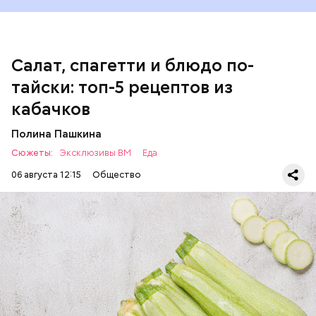
Однако диетолог предупредила: не для всех дыня
Салат, спагетти и блюдо по-
может быть полезна. В первую очередь ее стоит
тайски: топ-5 рецептов из
есть с осторожностью людям:
кабачков
Полина Пашкина
Сюжеты:
Эксклюзивы ВМ
Еда
06 августа 12:15
Общество
Ингредиенты:
ЕДА
ОВОЩИ
РЕЦЕПТЫ