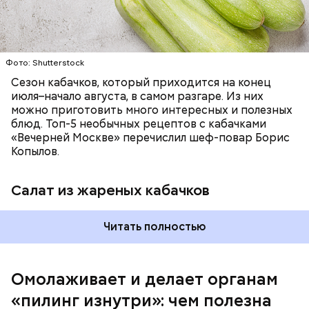
Фото: Shutterstock
Фото: Shutterstock
Сезон кабачков, который приходится на конец
июля–начало августа, в самом разгаре. Из них
можно приготовить много интересных и полезных
блюд. Топ-5 необычных рецептов с кабачками
Вред дыни
«Вечерней Москве» перечислил шеф-повар Борис
Копылов.
Салат из жареных кабачков
кремний — укрепляет кости, зубы, волосы и
Читать полностью
ногти и оказывает омолаживающее действие;
витамин С — работает как антиоксидант,
иммуномодулятор, помогает выработке
соединительной ткани, улучшает тургор кожи;
Омолаживает и делает органам
клетчатка — достаточно нежная и забирает
«пилинг изнутри»: чем полезна
излишки холестерина, сахара и соли тяжелых