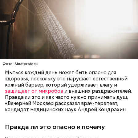
Кабачки, тушеные с курицей
Фото: Shutterstock
Эндокринолог Куликова
Уберут отеки и улучшат зрение:
Как приготовить домашний
объяснила, в чем заключается
диетолог Соломатина рассказала
майонез: три простых рецепта
польза сезонных овощей и
о пользе кабачков
фруктов
Фото: Shutterstock
Мыться каждый день может быть опасно для
здоровья, поскольку это нарушает естественный
Как выбрать дыню
кожный барьер, который удерживает влагу и
защищает от микробов
и внешних раздражителей.
Правда ли это и как часто нужно принимать душ,
«Вечерней Москве» рассказал врач-терапевт,
кандидат медицинских наук Андрей Кондрахин.
Правда ли это опасно и почему