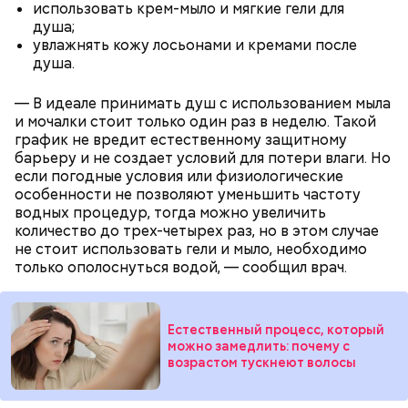
или сделать самостоятельно вместе со своими
использовать крем-мыло и мягкие гели для
родными и близкими.
душа;
увлажнять кожу лосьонами и кремами после
— Там может содержаться огромное количество
душа.
нитратов, которое вызовет головокружение,
гипоксию и ухудшение физического состояния, —
— В идеале принимать душ с использованием мыла
предостерегла Соломатина.
и мочалки стоит только один раз в неделю. Такой
график не вредит естественному защитному
барьеру и не создает условий для потери влаги. Но
если погодные условия или физиологические
особенности не позволяют уменьшить частоту
кабачок;
водных процедур, тогда можно увеличить
брынза;
количество до трех-четырех раз, но в этом случае
растительное масло;
не стоит использовать гели и мыло, необходимо
помидоры черри либо грунтовые.
только ополоснуться водой, — сообщил врач.
День малины со сливками
Естественный процесс, который
можно замедлить: почему с
возрастом тускнеют волосы
беременным, кормящим женщинам;
людям с ослабленной иммунной системой;