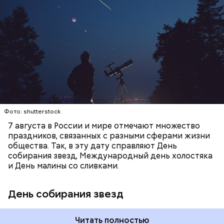
можно наблюдать в августе. Все любители
— Кабачки, порезанные кубиками, нужно легко
смотреть на звездопад 7 августа выезжают за
обжарить на сковороде. К ним добавляются зелень
город — в местность, где нет светового
петрушки, чеснок, соль и оливковое масло.
ЕДА
ПРАЗДНИКИ
ЗВЕЗДОПАД
загрязнения и где можно невооруженным глазом
Получается очень вкусно, — поделился рецептом
СЛАДОСТИ
АСТРОНОМИЯ
наблюдать за падающими звездами.
Копылов.
с сахарным диабетом;
лишним весом.
Фото: shutterstock
7 августа в России и мире отмечают множество
праздников, связанных с разными сферами жизни
общества. Так, в эту дату справляют День
собирания звезд, Международный день холостяка
и День малины со сливками.
кабачок;
петрушка;
День собирания звезд
чеснок;
оливковое масло;
соль.
Читать полностью