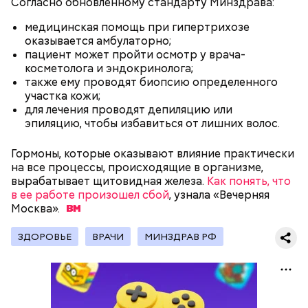
Согласно обновленному стандарту Минздрава:
медицинская помощь при гипертрихозе
оказывается амбулаторно;
пациент может пройти осмотр у врача-
косметолога и эндокринолога;
также ему проводят биопсию определенного
участка кожи;
для лечения проводят депиляцию или
эпиляцию, чтобы избавиться от лишних волос.
Гормоны, которые оказывают влияние практически
на все процессы, происходящие в организме,
День воздушных поцелуев отмечается с 1983 года.
вырабатывает щитовидная железа.
В некоторых молодежных заведениях европейских
Как понять, что
в ее работе произошел сбой
стран в этот праздник устраиваются
, узнала «Вечерняя
Москва».
тематические вечеринки и флешмобы. Кроме того,
отпраздновать эту дату можно, отправив
воздушный поцелуй близкому человеку через
ЗДОРОВЬЕ
ВРАЧИ
МИНЗДРАВ РФ
социальные сети и мессенджеры.
День «Счастье случается» был инициирован