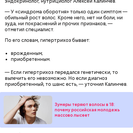
эндокринолог, нутрициолог Алексей Калинчев.
— У «синдрома оборотня» только один симптом —
обильный рост волос. Кроме него, нет ни боли, ни
зуда, ни покраснений и прочих признаков, —
отметил специалист.
По его словам, гипертрихоз бывает:
врожденным;
приобретенным.
— Если гипертрихоз передался генетически, то
вылечить его невозможно. Но если диагноз
приобретенный, то шанс есть, — уточнил Калинчев.
Зумеры теряют волосы в 18:
почему российская молодежь
массово лысеет
Праздник любви, или Ту бе-Ав, отмечается в