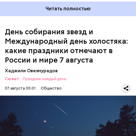
Читать полностью
Международный день холостяка
День собирания звезд и
Международный день холостяка:
какие праздники отмечают в
России и мире 7 августа
Хаджили Овезмурадов
Сюжет:
Праздник каждый день
07 августа 00:01
Общество
День собирания звезд учрежден в честь
метеорного потока Персеиды, который ежегодно
можно наблюдать в августе. Все любители
смотреть на звездопад 7 августа выезжают за
город — в местность, где нет светового
ЕДА
ПРАЗДНИКИ
ЗВЕЗДОПАД
загрязнения и где можно невооруженным глазом
СЛАДОСТИ
АСТРОНОМИЯ