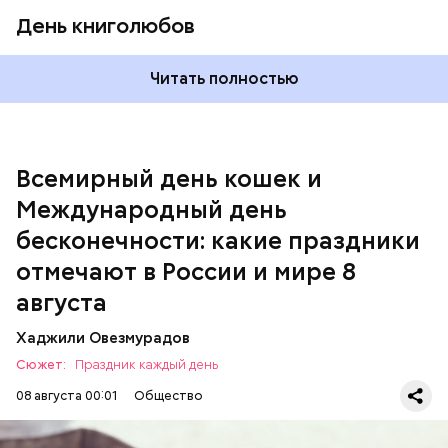
День книголюбов
Читать полностью
Всемирный день кошек и
Международный день бесконечности
Международный день
День малины со сливками
бесконечности: какие праздники
отмечают в России и мире 8
августа
Хаджили Овезмурадов
Сюжет:
Праздник каждый день
08 августа 00:01
Общество