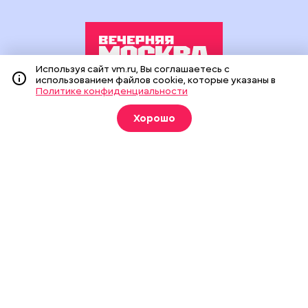
Используя сайт vm.ru, Вы соглашаетесь с
использованием файлов cookie, которые указаны в
Политике конфиденциальности
Издание создано при финансовой поддержке Департамента
средств массовой информации и рекламы города Москвы.
Хорошо
На сайте применяются рекомендательные технологии
(информационные технологии предоставления информации
на основе сбора, систематизации и анализа сведений,
относящихся к предпочтениям пользователей сети
«Интернет», находящихся на территории Российской
Федерации).
Сетевое издание "Вечерняя Москва" (18+) зарегистрировано
в Федеральной службе по надзору в сфере связи,
информационных технологий и массовых коммуникаций
(Роскомнадзор). Свидетельство о регистрации ЭЛ № ФС 77 -
90524 от 09.12.2025. Учредитель: АО "Редакция газеты
"Вечерняя Москва". Главный редактор
vm.ru
: Александр
Геннадьевич Глуходедов. Адрес редакции: 127015, г.Москва,
Бумажный пр-д, д. 14, стр. 2. Телефон:
+7(499)557-04-24
. Адрес
эл.почты:
edit@vm.ru
. Почта для связи с редакцией сайта:
news@vm.ru
.