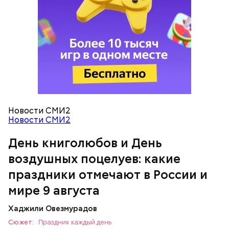
Тайным обществом счастливых людей, чтобы
напомнить людям, что счастье на самом деле
кроется в мелочах. Отпраздновать этот день
можно, поделившись с другими людьми
счастливыми моментами из своей жизни.
День воздушных поцелуев
Новости СМИ2
Новости СМИ2
День книголюбов и День
воздушных поцелуев: какие
праздники отмечают в России и
мире 9 августа
День «Счастье случается»
Хаджили Овезмурадов
Сюжет:
Праздник каждый день