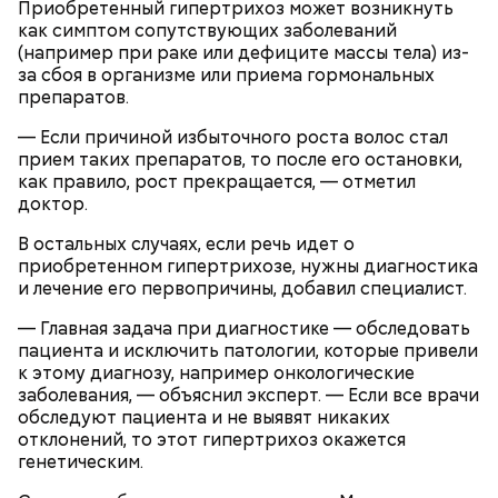
Приобретенный гипертрихоз может возникнуть
Израиле как местный аналог Дня святого
как симптом сопутствующих заболеваний
Валентина. Влюбленные в этот день делают друг
(например при раке или дефиците массы тела) из-
другу сюрпризы, дарят цветы и подарки,
за сбоя в организме или приема гормональных
устраивают свидания и признаются в своих
препаратов.
чувствах. Праздник уходит корнями в далекое
прошлое — во времена существования еврейской
— Если причиной избыточного роста волос стал
традиции, когда девушки надевали белые платья и
прием таких препаратов, то после его остановки,
водили хороводы в виноградниках, а юноши
как правило, рост прекращается, — отметил
искали себе невест.
доктор.
В остальных случаях, если речь идет о
приобретенном гипертрихозе, нужны диагностика
и лечение его первопричины, добавил специалист.
— Главная задача при диагностике — обследовать
пациента и исключить патологии, которые привели
к этому диагнозу, например онкологические
заболевания, — объяснил эксперт. — Если все врачи
обследуют пациента и не выявят никаких
отклонений, то этот гипертрихоз окажется
Праздник любви
генетическим.