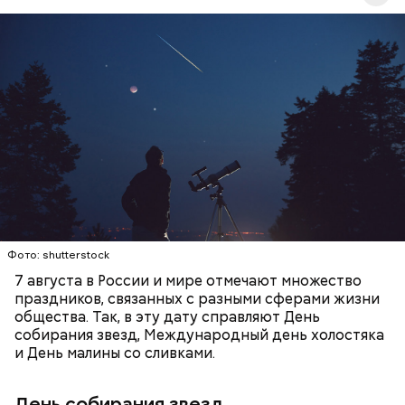
День собирания звезд учрежден в честь
метеорного потока Персеиды, который ежегодно
можно наблюдать в августе. Все любители
— Кабачки, порезанные кубиками, нужно легко
смотреть на звездопад 7 августа выезжают за
обжарить на сковороде. К ним добавляются зелень
город — в местность, где нет светового
петрушки, чеснок, соль и оливковое масло.
ЕДА
ПРАЗДНИКИ
ЗВЕЗДОПАД
загрязнения и где можно невооруженным глазом
Получается очень вкусно, — поделился рецептом
СЛАДОСТИ
АСТРОНОМИЯ
наблюдать за падающими звездами.
Копылов.
Фото: shutterstock
7 августа в России и мире отмечают множество
праздников, связанных с разными сферами жизни
общества. Так, в эту дату справляют День
собирания звезд, Международный день холостяка
и День малины со сливками.
кабачок;
петрушка;
День собирания звезд