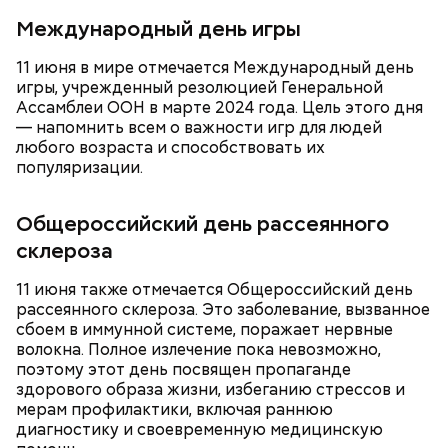
В этот праздник люди едят не только малину со
масла, соль, а сверху бросить хаотично
Международный день игры
сливками, но и другие десерты на основе этих
порезанную брынзу. Затем добавляются помидоры
двух ингредиентов. Их можно купить в магазине
черри или грунтовые, — рассказал шеф-повар.
11 июня в мире отмечается Международный день
или сделать самостоятельно вместе со своими
игры, учрежденный резолюцией Генеральной
родными и близкими.
Ассамблеи ООН в марте 2024 года. Цель этого дня
— напомнить всем о важности игр для людей
любого возраста и способствовать их
популяризации.
Общероссийский день рассеянного
склероза
кабачок;
11 июня также отмечается Общероссийский день
брынза;
рассеянного склероза. Это заболевание, вызванное
растительное масло;
сбоем в иммунной системе, поражает нервные
помидоры черри либо грунтовые.
волокна. Полное излечение пока невозможно,
поэтому этот день посвящен пропаганде
День малины со сливками
здорового образа жизни, избеганию стрессов и
мерам профилактики, включая раннюю
диагностику и своевременную медицинскую