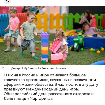
Противень ставится в духовку, разогретую до 180–
190 градусов. Спагетти из кабачка нужно запекать
25–30 минут.
Фото: Дмитрий Дубинский / Вечерняя Москва
11 июня в России и мире отмечают большое
количество праздников, связанных с различными
сферами жизни общества. В частности, в эту дату
празднуют Международный день игры,
— Кабачки нужно натереть длинными слайсами
Общероссийский день рассеянного склероза и
(это можно сделать на специальной терке),
День малины со сливками отмечается в США в
День пиццы «Маргарита».
похожими на спагетти, и уложить в противень.
честь вкусового сочетания этой ягоды со сливками.
Дальше нужно добавить немного растительного