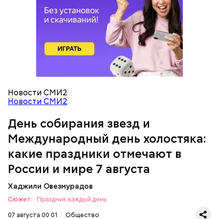
Новости СМИ2
Международный день холостяка
Спагетти из кабачков
Новости СМИ2
День собирания звезд и
Международный день холостяка:
какие праздники отмечают в
России и мире 7 августа
Хаджили Овезмурадов
Сюжет:
Праздник каждый день
07 августа 00:01
Общество