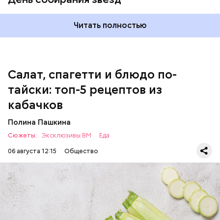
чеснок;
оливковое масло;
соль.
Читать полностью
Салат, спагетти и блюдо по-
тайски: топ-5 рецептов из
кабачков
Полина Пашкина
Сюжеты:
Эксклюзивы ВМ
Еда
06 августа 12:15
Общество
Ингредиенты: