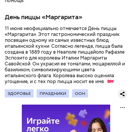
помощь.
День пиццы «Маргарита»
11 июня неофициально отмечается День пиццы
«Маргарита». Этот гастрономический праздник
посвящен одному из самых известных блюд
итальянской кухни. Согласно легенде, пицца была
создана в 1889 году в Неаполе пиццайоло Рафаэле
Эспозито для королевы Италии Маргариты
Савойской. Он украсил ее томатами, моцареллой и
базиликом, символизирующими цвета
В Международный день холостяка все мужчины
Ингредиенты:
итальянского флага. Королева высоко оценила
без пары видятся со своими друзьями, устраивают
угощение, и с тех пор пицца носит ее
вечеринки, играют в видеоигры и проводят время,
имя.
наслаждаясь свободой и независимостью, пока
это возможно, ведь может быть и так, что через год
ЗДОРОВЬЕ
ПРАЗДНИКИ
ООН
они уже не будут холостяками.