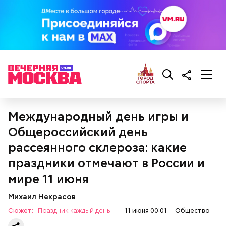
Кабачки, тушеные с курицей
Эндокринолог Куликова
Уберут отеки и улучшат зрение:
Как приготовить домашний
объяснила, в чем заключается
диетолог Соломатина рассказала
Международный день игры и
майонез: три простых рецепта
польза сезонных овощей и
о пользе кабачков
фруктов
Общероссийский день
рассеянного склероза: какие
праздники отмечают в России и
мире 11 июня
Михаил Некрасов
Сюжет:
Праздник каждый день
11 июня 00:01
Общество