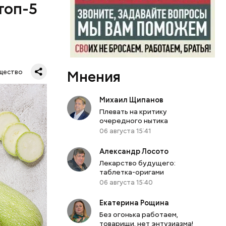
топ-5
Мнения
щество
Михаил Щипанов
Плевать на критику
очередного нытика
06 августа 15:41
Александр Лосото
Лекарство будущего:
таблетка-оригами
06 августа 15:40
Екатерина Рощина
вает
Без огонька работаем,
товарищи, нет энтузиазма!