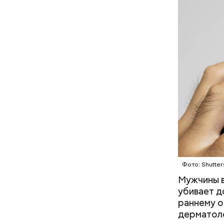
— В дыне 
С одной с
Ингредие
помнить, ч
арбузами,
подчеркну
Фото: Shutter
Мужчины 
убивает д
раннему о
дерматоло