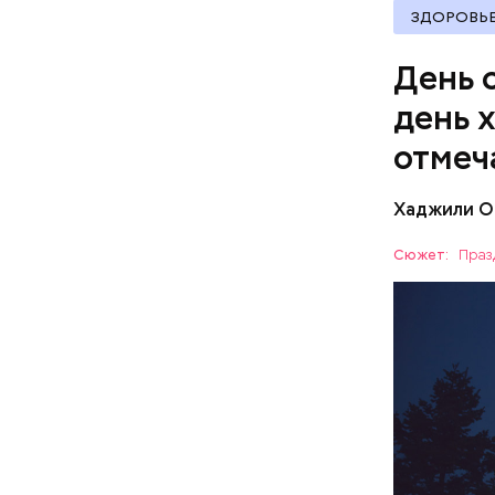
ЗДОРОВЬ
День 
день 
отмеч
Хаджили О
День соби
Персеиды,
Сюжет:
Праз
любители 
ЕДА
местность
невооруже
АСТРОНО
кабачок
петрушк