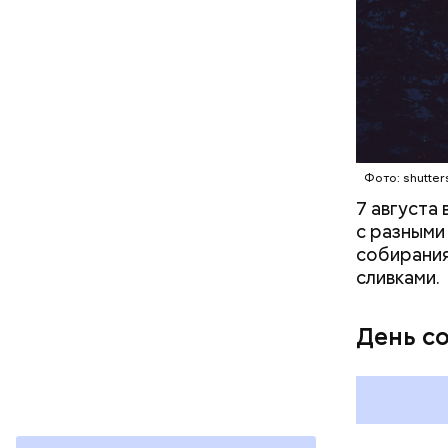
чеснок;
оливков
соль.
Фото: Shutt
Фото: shutter
7 августа
с разными
собирания
сливками.
Вред д
День с