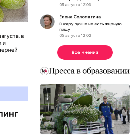
05 августа 12:03
р,
ргор
Елена Соломатина
В жару лучше не есть жирную
пищу
вгуста, в
05 августа 12:02
дима
 и
убка у
черней
Все мнения
овня
 в
развитие
е
ня
органов.
ет;
линг
рживают