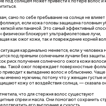
е под солнцем может привести к потере волос и к
ититься.
родный день холостяка все мужчины без пары вид
узьями, устраивают вечеринки, играют в видеоигр
время, наслаждаясь свободой и независимостью, 
вам, само по себе пребывание на солнце не влияет
 ведь может быть и так, что через год они уже не 
фолликул, если кожа головы защищена головным 
ми.
 кепкой или панамой. Это самый эффективный спо
н физически блокирует ультрафиолетовые лучи,
щая как ожог кожи, так и повреждение корней вол
ситуация кардинально меняется, если у человека 
дится под прямыми солнечными лучами без защиты.
сок риск получения солнечного ожога кожи волос
ным диабетом;
овы. Такой ожог повреждает поверхностные фолли
весом.
 приводит к выпадению волос и облысению. Чаще
ти из кабачков
ы именно мужчины, потому что у женщин густые и
щищают кожу от воздействия солнца, — сказала он
тметила, что для стержня волос существуют
итные спреи и масла. Они помогают сохранить ст
редотвратить его выгорание и сухость.