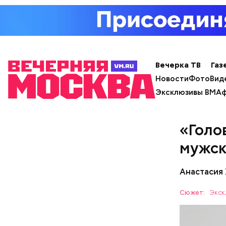
кабачок
брынза;
растите
Ранние пло
помидор
Вечерка ТВ
Газ
Новости
Фото
Вид
Эксклюзивы ВМ
Аф
«Голо
мужск
Анастасия
Сюжет:
Экск
День м