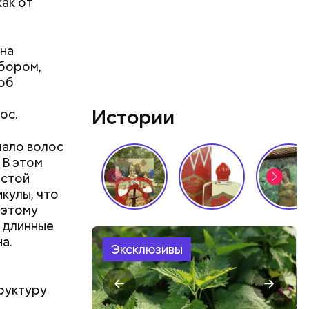
ак от
ятся со
ы и
пока это
 на
будут
убором,
соб
Истории
ос.
мало волос
 В этом
истой
кулы, что
 этому
 длинные
а.
Эксклюзивы
руктуру