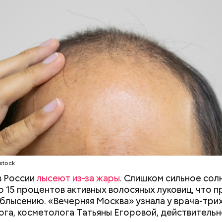
содержится много сахара, который представлен 
тороны — это хорошо, потому что дает энергию.
нты:
то сладкими дынями не нужно сильно увлекаться, та
 людям с сахарным диабетом и лишним весом, —
ла доктор.
stock
в России
лысеют из-за жары
. Слишком сильное сол
о 15 процентов активных волосяных луковиц, что п
блысению. «Вечерняя Москва» узнала у врача-три
га, косметолога Татьяны Егоровой, действительн