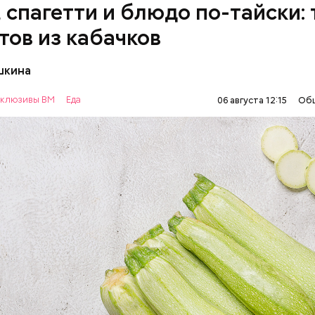
, спагетти и блюдо по-тайски: 
тов из кабачков
шкина
нты:
клюзивы ВМ
Еда
06 августа 12:15
Об
ОВОЩИ
РЕЦЕПТЫ
т стресса он держит сосуды под контролем и
ует более 300 реакций нашего организма. Также
ьно влияет на нервную систему, успокаивает,
щает спазмы, — пояснила Соломатина.
 — укрепляет кости, зубы, волосы и ногти и оказы