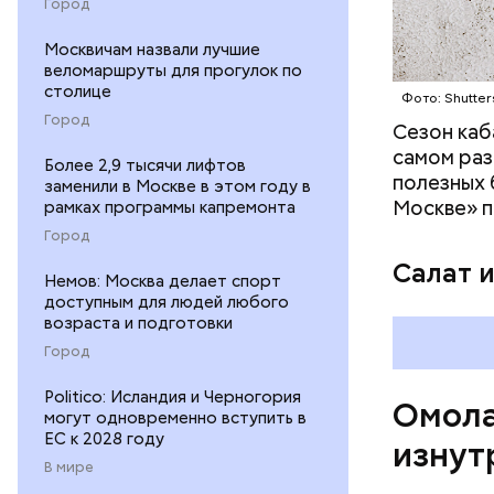
омолаж
Город
витамин
Москвичам назвали лучшие
помогае
веломаршруты для прогулок по
кожи;
столице
Фото: Shutter
клетчат
Город
холесте
Сезон каб
фолиева
самом раз
Более 2,9 тысячи лифтов
беремен
полезных 
заменили в Москве в этом году в
плода. 
Москве» п
рамках программы капремонта
гомоцис
Город
организ
Салат 
ряда оп
Немов: Москва делает спорт
доступным для людей любого
бета-ка
возраста и подготовки
иммунит
Город
«делает
А еще и
Politico: Исландия и Черногория
Омола
лютеин 
могут одновременно вступить в
наше зр
ЕС к 2028 году
изнут
калий —
В мире
сердечн