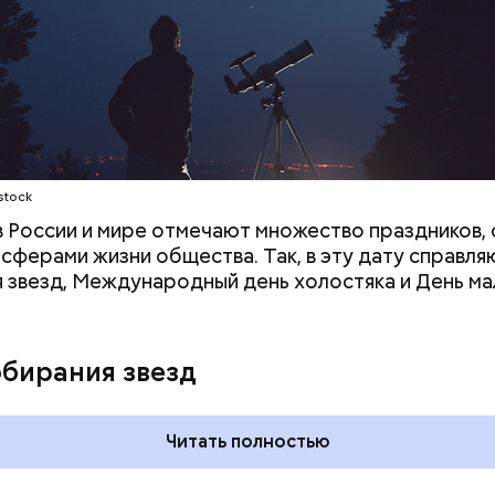
ое масло;
erstock
stock
 в России и мире отмечают множество праздников, 
 сферами жизни общества. Так, в эту дату справля
 звезд, Международный день холостяка и День ма
ыни
обирания звезд
Читать полностью