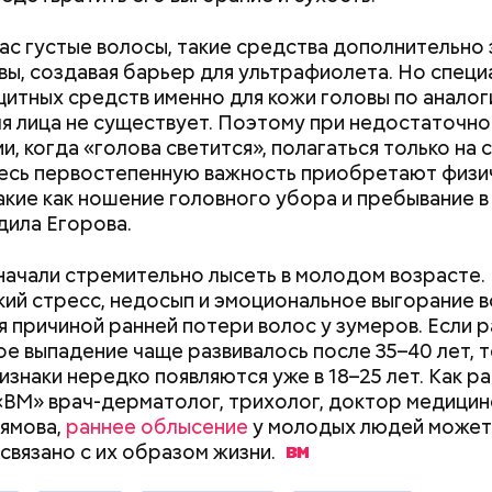
вас густые волосы, такие средства дополнительн
вы, создавая барьер для ультрафиолета. Но специ
«В погоне за удачей все
«Неизбежно при
итных средств именно для кожи головы по аналог
средства хороши»: как
слепоте»: чем о
я лица не существует. Поэтому при недостаточн
россияне ищут работу с
повреждение не
и, когда «голова светится», полагаться только на 
помощью магии
после ковида
десь первостепенную важность приобретают физи
ародный день холостяка
акие как ношение головного убора и пребывание в
ила Егорова.
начали стремительно лысеть в молодом возрасте.
ий стресс, недосып и эмоциональное выгорание в
я причиной ранней потери волос у зумеров. Если 
е выпадение чаще развивалось после 35–40 лет, т
изнаки нередко появляются уже в 18–25 лет. Как ра
«ВМ» врач-дерматолог, трихолог, доктор медицин
, порезанные кубиками, нужно легко обжарить на
етолог предупредила: не для всех дыня может бы
ямова,
раннее облысение
у молодых людей может
. К ним добавляются зелень петрушки, чеснок, сол
В первую очередь ее стоит есть с осторожностью
связано с их образом
жизни.
 масло. Получается очень вкусно, — поделился р