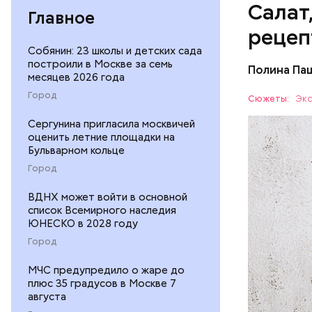
Салат
Главное
рецеп
Собянин: 23 школы и детских сада
построили в Москве за семь
Полина Па
месяцев 2026 года
Ингредие
Город
Сюжеты:
Экс
ЕДА
Сергунина пригласила москвичей
оценить летние площадки на
Бульварном кольце
Город
ВДНХ может войти в основной
список Всемирного наследия
ЮНЕСКО в 2028 году
— В момен
Город
контролир
МЧС предупредило о жаре до
положител
плюс 35 градусов в Москве 7
предотвра
кремний
августа