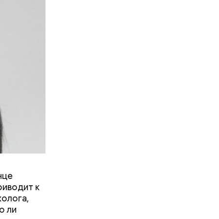
фруктозой.
 Но важно
к же как и
нце
риводит к
холога,
о ли