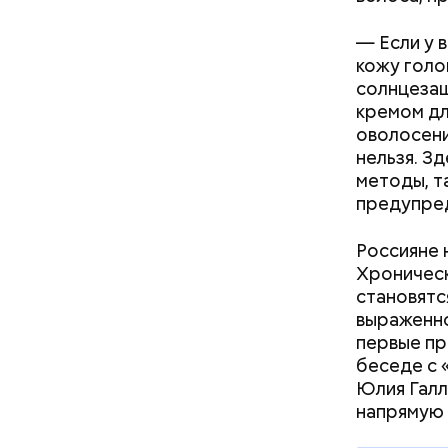
— Если у 
кожу голо
солнцезащ
кремом дл
оволосени
нельзя. З
Междун
методы, т
предупред
Россияне 
Хроническ
становятс
выраженно
первые пр
беседе с 
— Кабачки
Однако ди
Юлия Галл
сковороде
полезна. 
напрямую 
оливковое
Копылов.