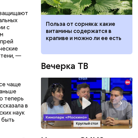
о защищают
альных
ведет к
Польза от сорняка: какие
ии с
пасно
витамины содержатся в
ом
рвов глаз
крапиве и можно ли ее есть
спрей
ческие
 тени, —
Вечерка ТВ
се чаще
раньше
о теперь
ссказала в
ских наук
ть
 быть
ь и
 людям:
ецептом