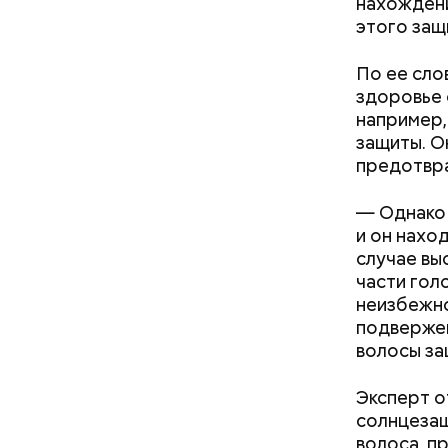
нахождени
этого защ
В Междуна
своими др
проводят 
По ее сло
возможно,
здоровье 
холостяка
например,
защиты. О
предотвра
— Однако 
и он нахо
случае вы
с сахар
части гол
лишним 
неизбежно
Спагет
подвержен
волосы за
Эксперт о
солнцезащ
волоса, п