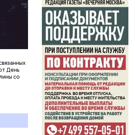
связанных
ют День
лины со