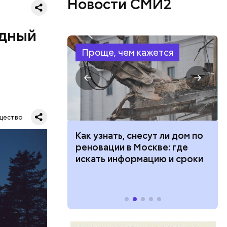
Новости СМИ2
одный
Проще, чем кажется
Все
щество
род — в
 100 тысяч
Как узнать, снесут ли дом по
дарства при
реновации в Москве: где
ии: кто может
искать информацию и сроки
 какие нужны