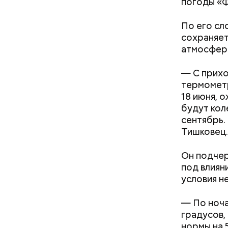
погоды «Ф
своими др
проводят 
По его сл
возможно,
сохраняет
холостяка
атмосфер
— С прих
термометр
18 июня, 
будут кол
сентябрь.
Тишковец.
Спагет
Он подчер
под влиян
условия не
— По ноча
градусов,
нормы на 