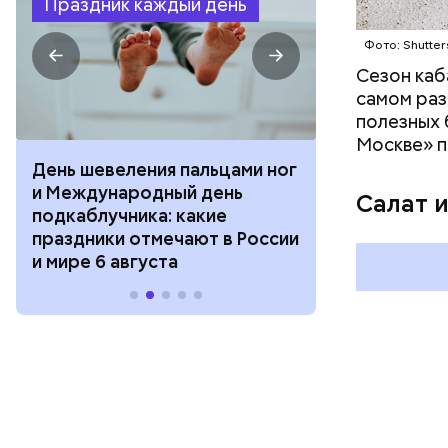
Праздник каждый день
Фото: Shutter
Сезон каб
самом раз
полезных 
Москве» п
День шевеления пальцами ног
День разгля
и Международный день
горизонта и 
Салат 
подкаблучника: какие
курсанта: ка
праздники отмечают в России
отмечают в Р
и мире 6 августа
августа