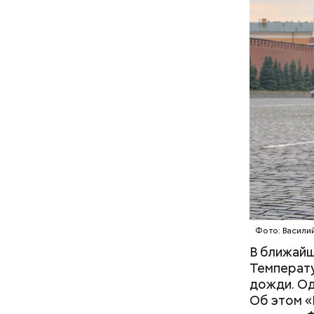
Ингредие
Фото: Васили
В ближайш
Температу
дожди. Од
Об этом «
В Междуна