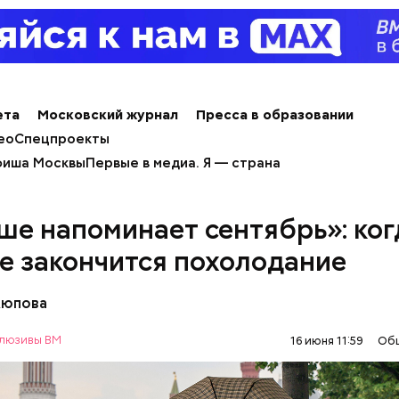
льное масло;
ы черри либо грунтовые.
ета
Московский журнал
Пресса в образовании
ео
Спецпроекты
иша Москвы
Первые в медиа. Я — страна
ше напоминает сентябрь»: ког
е закончится похолодание
Аюпова
люзивы ВМ
алины со сливками
16 июня 11:59
Об