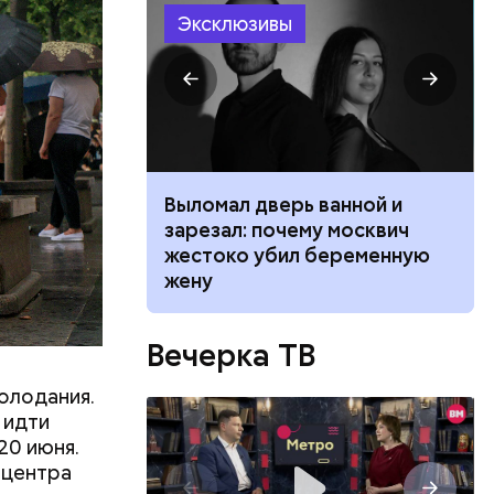
Эксклюзивы
ником
Выломал дверь ванной и
 маникюра в
зарезал: почему москвич
026
жестоко убил беременную
жену
Вечерка ТВ
олодания.
 идти
20 июня.
 центра
ятся со