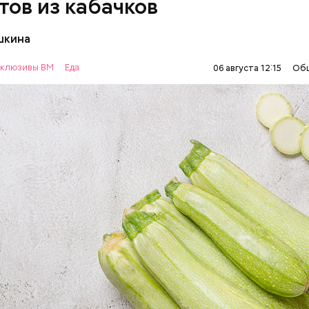
тов из кабачков
шкина
нты:
клюзивы ВМ
Еда
06 августа 12:15
Об
ОВОЩИ
РЕЦЕПТЫ