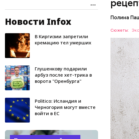
рецеп
Полина Па
Новости Infox
Ингредие
Сюжеты:
Экс
В Киргизии запретили
ЕДА
кремацию тел умерших
Глушенкову подарили
арбуз после хет-трика в
ворота "Оренбурга"
Politico: Исландия и
Черногория могут вместе
войти в ЕС