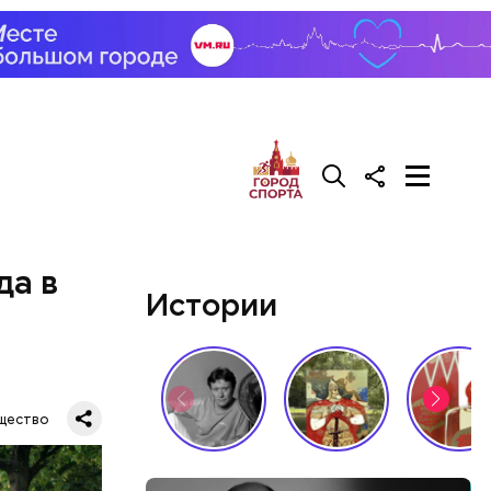
да в
Истории
щество