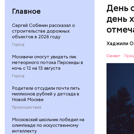
День 
Главное
день 
Сергей Собянин рассказал о
отмеч
строительстве дорожных
объектов в 2026 году
Хаджили О
Город
День соби
Персеиды,
Сюжет:
Праз
Москвичи смогут увидеть пик
любители 
метеорного потока Персеиды в
ЕДА
местность
ночь с 12 на 13 августа
невооруже
АСТРОНО
Город
Родители отсудили почти пять
миллионов рублей у детсада в
Новой Москве
Происшествия
кабачок
Московский школьник победил на
петрушк
олимпиаде по искусственному
чеснок;
интеллекту