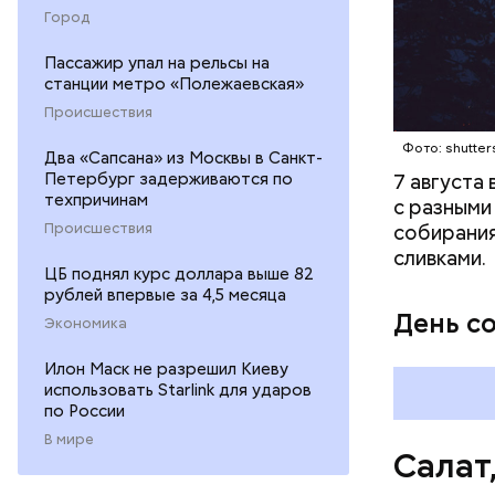
оливков
Город
соль.
Пассажир упал на рельсы на
станции метро «Полежаевская»
Происшествия
Фото: shutter
Два «Сапсана» из Москвы в Санкт-
Петербург задерживаются по
7 августа
техпричинам
с разными
Происшествия
собирания
сливками.
ЦБ поднял курс доллара выше 82
рублей впервые за 4,5 месяца
День с
Экономика
Илон Маск не разрешил Киеву
использовать Starlink для ударов
по России
В мире
Салат