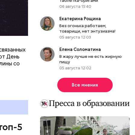
таблетка-оригами
06 августа 15:40
Екатерина Рощина
Без огонька работаем,
товарищи, нет энтузиазма!
05 августа 12:03
связанных
Елена Соломатина
ют День
В жару лучше не есть жирную
пищу
лины со
05 августа 12:02
Все мнения
топ-5