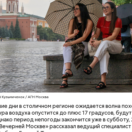
нты:
Дебошир и «гроза»
Маникюр кокош
силовиков: кто такой Роберт
украшу: тренды
Гилман, которого просят
Москве летом 2
освободить США
й Кузьмиченок / АГН Москва
ие дни в столичном регионе ожидается волна пох
ра воздуха опустится до плюс 17 градусов, будут
нако период непогоды закончится уже в субботу, 
Вечерней Москве» рассказал ведущий специалист
родный день холостяка все мужчины без пары вид