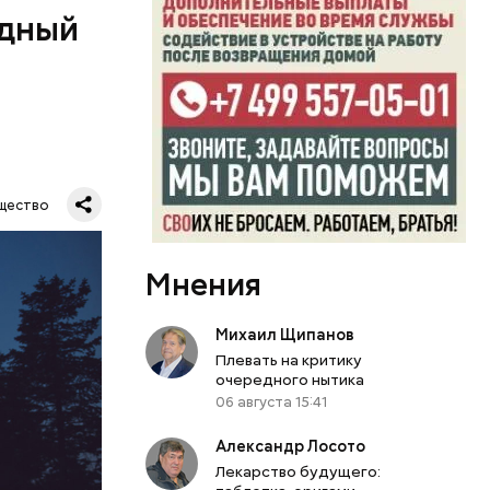
одный
Все
щество
род — в
Мнения
Михаил Щипанов
Плевать на критику
очередного нытика
06 августа 15:41
Александр Лосото
Лекарство будущего: