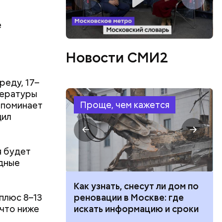
ы и
пока это
е
будут
Новости СМИ2
реду, 17–
пературы
Проще, чем кажется
апоминает
щил
я будет
одные
 100 тысяч
Как узнать, снесут ли дом по
плюс 8–13
дарства при
реновации в Москве: где
 что ниже
ии: кто может
искать информацию и сроки
 какие нужны