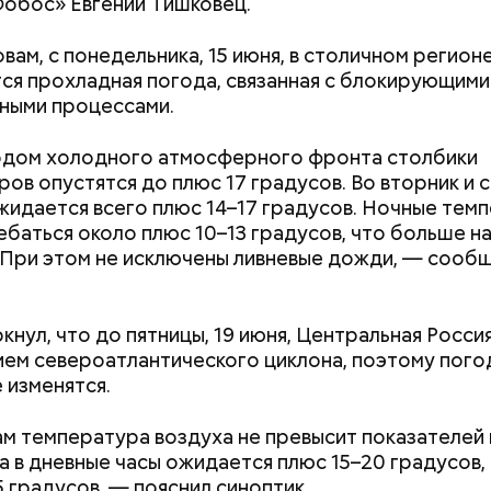
обос» Евгений Тишковец.
узьями, устраивают вечеринки, играют в видеоигр
время, наслаждаясь свободой и независимостью, 
овам, с понедельника, 15 июня, в столичном регион
 ведь может быть и так, что через год они уже не 
ся прохладная погода, связанная с блокирующими
ми.
ными процессами.
одом холодного атмосферного фронта столбики
ов опустятся до плюс 17 градусов. Во вторник и с
ожидается всего плюс 14–17 градусов. Ночные тем
ебаться около плюс 10–13 градусов, что больше н
 При этом не исключены ливневые дожди, — сооб
ти из кабачков
кнул, что до пятницы, 19 июня, Центральная Росси
ием североатлантического циклона, поэтому пог
 изменятся.
Как поменять батареи дома и
Как получить до
м температура воздуха не превысит показателей 
не получить штраф
рублей от госу
 а в дневные часы ожидается плюс 15–20 градусов,
трудной ситуац
5 градусов, — пояснил синоптик.
претендовать и