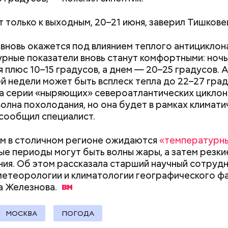
документы
 только к выходным, 20–21 июня, заверил Тишкове
вновь окажется под влиянием теплого антициклон
рные показатели вновь станут комфортными: ноч
ародный день холостяка
 плюс 10–15 градусов, а днем — 20–25 градусов. А
 недели может быть всплеск тепла до 22–27 град
за серии «ныряющих» североатлантических циклон
волна похолодания, но она будет в рамках климат
сообщил специалист.
м в столичном регионе ожидаются
«температурны
ые периоды могут быть волны жары, а затем резки
ия. Об этом рассказала старший научный сотруд
, порезанные кубиками, нужно легко обжарить на
етеорологии и климатологии географического ф
. К ним добавляются зелень петрушки, чеснок, сол
а
Железнова.
 масло. Получается очень вкусно, — поделился р
МОСКВА
ПОГОДА