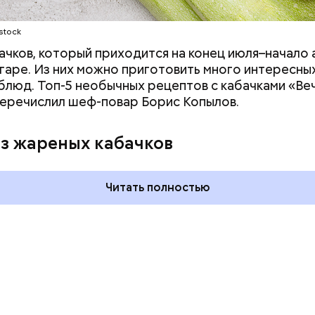
stock
ачков, который приходится на конец июля–начало а
гаре. Из них можно приготовить много интересных
блюд. Топ-5 необычных рецептов с кабачками «Ве
еречислил шеф-повар Борис Копылов.
дывания
День качания на качелях и
День пьяного
День шампанского: какие
из жареных кабачков
кие праздники
праздники отмечают в Росси
оссии и мире 5
и мире 4 августа
Читать полностью