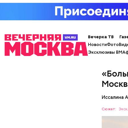
брынза;
растите
помидор
Вечерка ТВ
Газ
Новости
Фото
Вид
Эксклюзивы ВМ
Аф
«Боль
Москв
Иссалина 
Сюжет:
Экск
День м