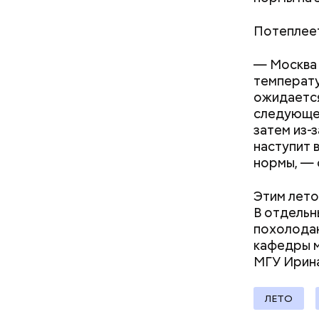
Потеплеет
— Москва 
температу
Междун
ожидается
следующей
затем из-
наступит 
нормы, — 
Этим лето
В отдельн
похолодан
— Кабачки
кафедры м
сковороде
МГУ Ирин
оливковое
Копылов.
ЛЕТО