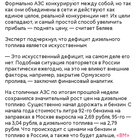
Формально АЗС конкурируют между собой, но так
как они объединены в сети и действуют как
единое целое, реальной конкуренции нет. Их цели
кабачок;
совпадают, и самый простой способ увеличить
брынза;
прибыль — поднять цену, — считает Беляев.
растительное масло;
помидоры черри либо грунтовые.
Эксперт подчеркнул, что дефицит дизельного
День малины со сливками
топлива является искусственным.
— Это искусственный дефицит, на самом деле его
нет. Подобная ситуация повторяется в России
практически ежегодно, на это не влияют внешние
беременным, кормящим женщинам;
факторы, например, закрытие Ормузского
людям с ослабленной иммунной системой;
пролива, — заключил финансовый аналитик.
пожилым;
На столичных АЗС по итогам прошлой недели
детям.
сохранился значительный рост цен на дизельное
топливо. Существенно начал дорожать и бензин. С
начала года стоимость литра 92-го бензина на
заправках в Москве выросла на 2,69 рубля, 95-го —
на 3,04 рубля, а дизельного топлива — на 2,79
рубля. Что происходит с ценами на бензин и
топливо в России, а также что будет дальше,
«ВМ»