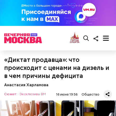
ориентироваться на запах:
«Диктат продавца»: что
происходит с ценами на дизель и
в чем причины дефицита
Анастасия Харламова
Сюжет:
Эксклюзивы ВМ
16 июня 19:56
Общество
Кабачки, тушеные с курицей
Фото: Shutterstock
Эндокринолог Куликова
Уберут отеки и улучшат зрение:
Как приготовить домашний
объяснила, в чем заключается
диетолог Соломатина рассказала
майонез: три простых рецепта
польза сезонных овощей и