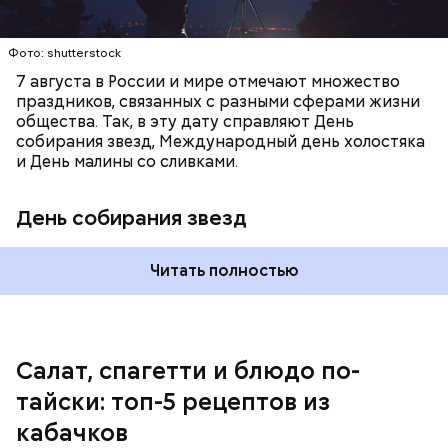
лишним весом.
Фото: shutterstock
7 августа в России и мире отмечают множество
праздников, связанных с разными сферами жизни
общества. Так, в эту дату справляют День
собирания звезд, Международный день холостяка
и День малины со сливками.
кабачок;
петрушка;
День собирания звезд
чеснок;
оливковое масло;
соль.
Читать полностью
Однако диетолог предупредила: не для всех дыня
Салат, спагетти и блюдо по-
может быть полезна. В первую очередь ее стоит
тайски: топ-5 рецептов из
есть с осторожностью людям:
кабачков