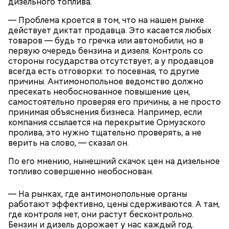
дизельного топлива.
именно там скапливаются нитраты. И важно
тщательно ее мыть, чтобы не отравиться, добавила
— Проблема кроется в том, что на нашем рынке
собеседница «ВМ».
действует диктат продавца. Это касается любых
товаров — будь то гречка или автомобили, но в
первую очередь бензина и дизеля. Контроль со
стороны государства отсутствует, а у продавцов
всегда есть отговорки: то посевная, то другие
— Кабачки нужно натереть длинными слайсами
причины. Антимонопольное ведомство должно
(это можно сделать на специальной терке),
пресекать необоснованное повышение цен,
День малины со сливками отмечается в США в
похожими на спагетти, и уложить в противень.
самостоятельно проверяя его причины, а не просто
честь вкусового сочетания этой ягоды со сливками.
Дальше нужно добавить немного растительного
принимая объяснения бизнеса. Например, если
В этот праздник люди едят не только малину со
масла, соль, а сверху бросить хаотично
компания ссылается на перекрытие Ормузского
сливками, но и другие десерты на основе этих
порезанную брынзу. Затем добавляются помидоры
пролива, это нужно тщательно проверять, а не
двух ингредиентов. Их можно купить в магазине
черри или грунтовые, — рассказал шеф-повар.
верить на слово, — сказал он.
или сделать самостоятельно вместе со своими
родными и близкими.
По его мнению, нынешний скачок цен на дизельное
топливо совершенно необоснован.
— Там может содержаться огромное количество
нитратов, которое вызовет головокружение,
— На рынках, где антимонопольные органы
гипоксию и ухудшение физического состояния, —
работают эффективно, цены сдерживаются. А там,
предостерегла Соломатина.
где контроля нет, они растут бесконтрольно.
Бензин и дизель дорожает у нас каждый год.