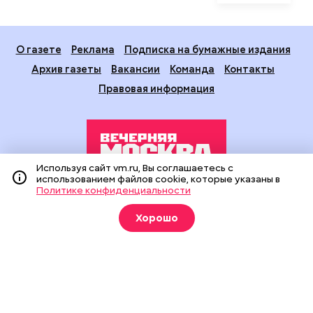
О газете
Реклама
Подписка на бумажные издания
Архив газеты
Вакансии
Команда
Контакты
Правовая информация
Используя сайт vm.ru, Вы соглашаетесь с
использованием файлов cookie, которые указаны в
Политике конфиденциальности
Издание создано при финансовой поддержке Департамента
средств массовой информации и рекламы города Москвы.
Хорошо
На сайте применяются рекомендательные технологии
(информационные технологии предоставления информации
на основе сбора, систематизации и анализа сведений,
относящихся к предпочтениям пользователей сети
«Интернет», находящихся на территории Российской
Федерации).
Сетевое издание "Вечерняя Москва" (18+) зарегистрировано
в Федеральной службе по надзору в сфере связи,