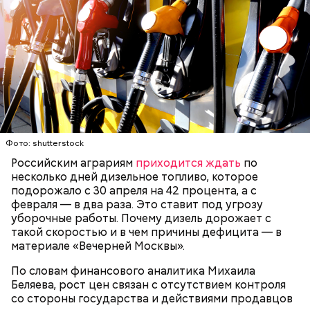
о пользе кабачков
фруктов
Как выбрать дыню
Фото: shutterstock
Российским аграриям
приходится ждать
по
несколько дней дизельное топливо, которое
подорожало с 30 апреля на 42 процента, а с
февраля — в два раза. Это ставит под угрозу
Противень ставится в духовку, разогретую до 180–
уборочные работы. Почему дизель дорожает с
190 градусов. Спагетти из кабачка нужно запекать
такой скоростью и в чем причины дефицита — в
25–30 минут.
материале «Вечерней Москвы».
По словам финансового аналитика Михаила
Беляева, рост цен связан с отсутствием контроля
со стороны государства и действиями продавцов
Также не нужно есть дыню до корки, потому что