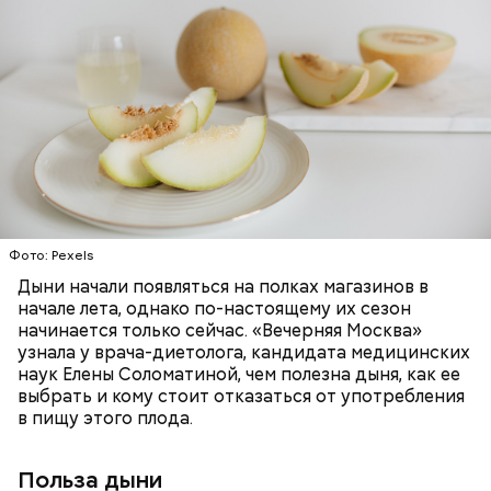
заболеваний;
Дыня содержит много структурированной
бета-каротин (провитамин А) — отвечает за
жидкости, поэтому организму не нужно тратить
поддержание иммунитета, зрения и
много энергии, чтобы ее усвоить, рассказала
необходим для обновления кожи. Дыня
доктор. Кроме того, этот плод богат витаминами и
«делает пилинг изнутри», обновляет
минералами. Так, в дыне содержатся:
слизистые оболочки органов. А еще именно
ЗДОРОВЬЕ
ПРАВИЛЬНОЕ ПИТАНИЕ
бета-каротин обеспечивает дыне желтый
ОВОЩИ
ЛЕТО
ФРУКТЫ
цвет;
лютеин и зеаксантин — эти каротиноиды
отлично поддерживают наше зрение;
калий — оказывает мочегонное действие,
Фото: Pexels
поддерживает сердечно-сосудистую
систему и предотвращает скачки давления;
Дыни начали появляться на полках магазинов в
магний — помогает калию и не дает сосудам
начале лета, однако по-настоящему их сезон
спазмироваться.
начинается только сейчас. «Вечерняя Москва»
узнала у врача-диетолога, кандидата медицинских
наук Елены Соломатиной, чем полезна дыня, как ее
выбрать и кому стоит отказаться от употребления
в пищу этого плода.
Польза дыни