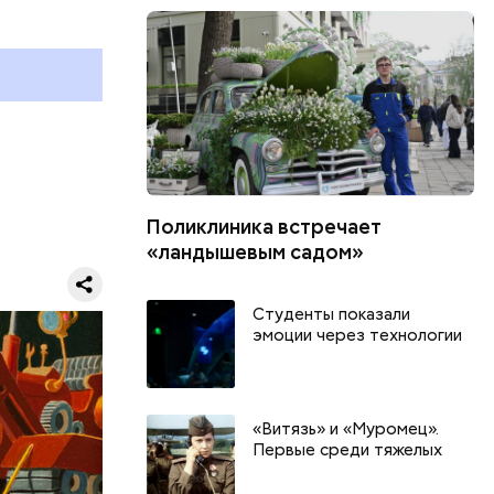
 работы в
ы.
думке
м.
Поликлиника встречает
«ландышевым садом»
Студенты показали
эмоции через технологии
ЕРЫ
«Витязь» и «Муромец».
Первые среди тяжелых