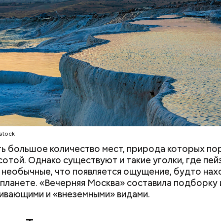
теги окупил себя, и Zara со временем стала попу
е и США, а потом и во всем мире. Кроме того, Indi
т Pull&Bear, Massimo Dutti, Bershka, Stradivarius и
е бренды. Бизнесмен сейчас на пенсии, но при это
т контролировать акции своей компании. Его сос
ся примерно в 148 миллиардов долларов.
stock
ть большое количество мест, природа которых п
сотой. Однако существуют и такие уголки, где пе
 необычные, что появляется ощущение, будто на
 планете. «Вечерняя Москва» составила подборку 
ивающими и «внеземными» видами.