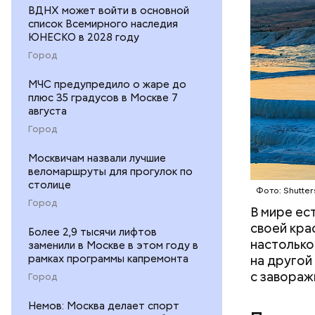
ВДНХ может войти в основной
Подход Ор
список Всемирного наследия
всей Европ
ЮНЕСКО в 2028 году
принадлежа
Город
популярны
продолжае
МЧС предупредило о жаре до
оценивает
плюс 35 градусов в Москве 7
августа
Город
Москвичам назвали лучшие
веломаршруты для прогулок по
столице
Фото: Shutter
Город
В мире ес
своей кра
Более 2,9 тысячи лифтов
настолько
заменили в Москве в этом году в
рамках программы капремонта
на другой
с завораж
Город
Немов: Москва делает спорт