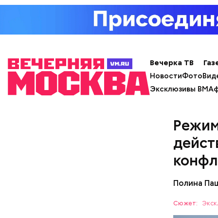
Вечерка ТВ
Газ
Новости
Фото
Вид
Эксклюзивы ВМ
Аф
Фото: World
Режим
К тому же
дейст
которых в
конфл
горы, изв
дополняю
Полина Па
Сюжет:
Экск