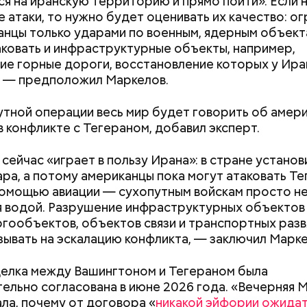
ся на иранскую территорию и прямо пойти». Если 
не получить штраф
рублей от госу
 атаки, то нужно будет оценивать их качество: о
трудной ситуац
анцы только ударами по военным, ядерным объект
претендовать и
аковать и инфраструктурные объекты, например,
документы
е горные дороги, восстановление которых у Ира
, — предположил Маркелов.
утной операции весь мир будет говорить об амер
в конфликте с Тегераном, добавил эксперт.
сейчас «играет в пользу Ирана»: в стране установ
erstock
ара, а потому американцы пока могут атаковать Те
ра воды здесь круглый год составляет 36 градусо
помощью авиации — сухопутным войскам просто не
упаться в этих источниках приятно и к тому же пол
 водой. Разрушение инфраструктурных объектов 
оит быть осторожным: ходить здесь можно тольк
ргообъектов, объектов связи и транспортных разв
 чтобы не поскользнуться, лучше взять носки или р
зывать на эскалацию конфликта, — заключил Марке
ля душа.
елка между Вашингтоном и Тегераном была
ельно согласована в июне 2026 года. «Вечерняя 
ала, почему от договора «
никакой эйфории ожидат
алмер