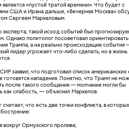
 является «пустой тратой времени». Что будет с
ми США и Ирана дальше, «Вечерняя Москва» обсу
лся на посту менеджера, занимался наймом персо
гом Сергеем Маркеловым.
продуктов. В 2000 году Балмер сменил Билла Гейт
ерального директора. Им он оставался до 2014 го
 эксперта, такой исход событий был прогнозируе
 с поста, но остался держателем акций компании. 
. Однако политолог посоветовал ориентироватьс
 оценивается в 126 миллиардов долларов.
ния Трампа, а на реально происходящие события 
кий лидер угрожает что-либо сделать, но в жизнь 
тся.
СИР заявил, что подготовил список американских
Людей разбросало по
«Семьей это наз
е готовятся нападения. Понятно, что Трамп не мо
проезжей части: как
сложно»: как за
ь после такого сообщения — молчание могли бы
легковушка сбила толпу
смартфона убив
ь как слабость, — объяснил Маркелов.
пешеходов в Омске
паре
 считает, что есть две точки конфликта, в которы
обострение:
я вокруг Ормузского пролива;