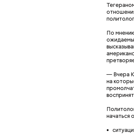
Тегераном
отношения
Он находи
политоло
продажей 
посту ген
По мнению
чего ушел
ожидаемым
состояние
высказыва
американс
претворяе
— Вчера К
на которы
промолчат
воспринят
Политолог
начаться 
ситуаци