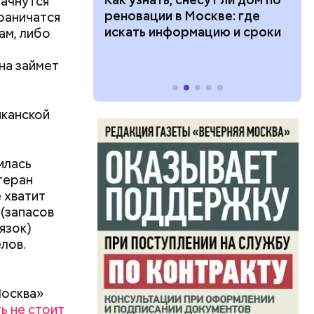
начнутся
дарства при
реновации в Москве: где
граничатся
ии: кто может
искать информацию и сроки
ам, либо
 какие нужны
на займет
иканской
илась
геран
в,
 хватит
езно.
(запасов
о без
язок)
езиновые
лов.
Москва»
ь не стоит