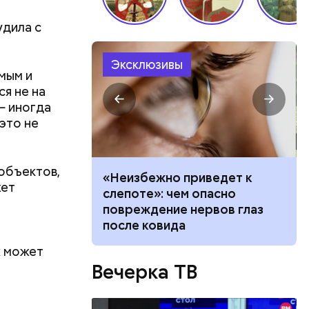
дила с
нала и
са на
Эксклюзивы
да, после
мым и
Сейчас его
я не на
— иногда
это не
 объектов,
вать
«Неизбежно приведет к
жет
висимость от
слепоте»: чем опасно
ает любовь в
повреждение нервов глаз
после ковида
х может
Вечерка ТВ