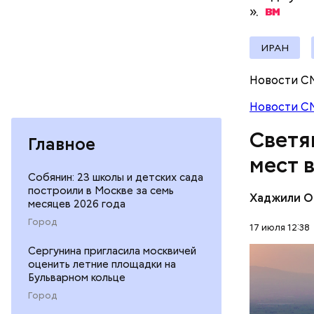
».
ИРАН
Новости С
Новости С
Светя
Главное
мест 
Собянин: 23 школы и детских сада
построили в Москве за семь
Хаджили О
месяцев 2026 года
Термальны
Город
17 июля 12:38
сделаны и
Сергунина пригласила москвичей
известняк
ПРИРОДА
оценить летние площадки на
создавали
Бульварном кольце
известных
Город