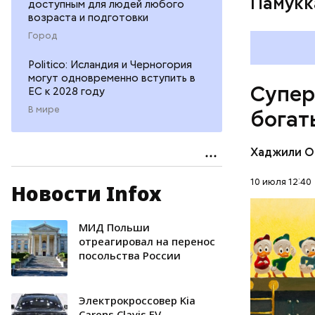
Памукк
доступным для людей любого
возраста и подготовки
Город
Амансио О
магазине 
Politico: Исландия и Черногория
владеющу
могут одновременно вступить в
Супер
ЕС к 2028 году
Первонача
делала ка
В мире
богат
Хаджили О
10 июля 12:40
Новости Infox
МИД Польши
БОГАТСТ
отреагировал на перенос
посольства России
ДЕНЬГИ
Электрокроссовер Kia
Carens Clavis EV