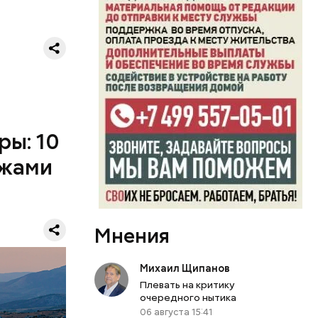
ры: 10
ажами
дто они
Мнения
ий
челетиями
Михаил Щипанов
амых
Плевать на критику
очередного нытика
06 августа 15:41