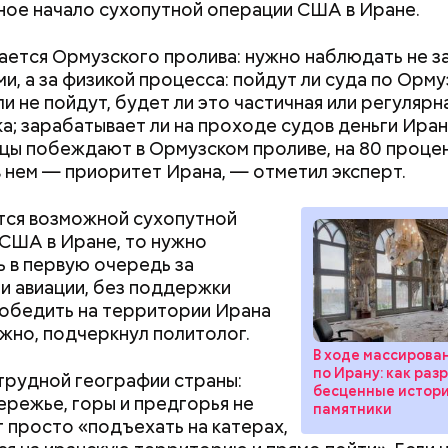
ое начало сухопутной операции США в Иране.
erstock
ается Ормузского пролива: нужно наблюдать не з
ми, а за физикой процесса: пойдут ли суда по Орм
 от остальных супермиллиардеров Стив Балмер не
ли не пойдут, будет ли это частичная или регулярн
ый продукт, а примкнул к уже созданной компании
а; зарабатывает ли на проходе судов деньги Ира
. Он стал 30-м сотрудником, который стал работат
цы побеждают в Ормузском проливе, на 80 проце
и, вместе с зарплатой Балмер также получал част
в нем — приоритет Ирана, — отметил эксперт.
 что и стало причиной его богатства.
тся возможной сухопутной
 Сокотра, Йемен
США в Иране, то нужно
 в первую очередь за
и авиации, без поддержки
обедить на территории Ирана
жно, подчеркнул политолог.
В ходе массирова
по Ирану: как ра
трудной географии страны:
бесценные истор
ережье, горы и предгорья не
памятники
 просто «подъехать на катерах,
Как поменять батареи дома и
Как получить до