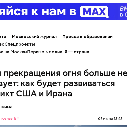
ета
Московский журнал
Пресса в образовании
ео
Спецпроекты
иша Москвы
Первые в медиа. Я — страна
 Economic Forum / CC BY-NC-SA 2.0
 прекращения огня больше н
 здесь водятся редкие виды животных и других рас
вует: как будет развиваться
 мире больше нигде не встретить. На Сокотре так
икт США и Ирана
естняковое плато и прибрежные равнины, которые
т «внеземную» атмосферу.
шкина
люзивы ВМ
08 июля 13:43