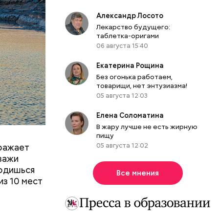
лярна во
Александр Лосото
tex
Лекарство будущего:
 другие
таблетка-оригами
м
06 августа 15:40
тояние
Екатерина Рощина
Без огонька работаем,
товарищи, нет энтузиазма!
05 августа 12:03
Елена Соломатина
В жару лучше не есть жирную
пищу
05 августа 12:02
оражает
йзажи
ходишься
Все мнения
из 10 мест