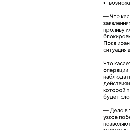
возможн
Фото: Shutt
— Что кас
заявления
В отличие
проливу и
собственн
блокировк
Microsoft
Пока иран
корпораци
ситуация 
компании,
Что касае
Остров
операции 
наблюдать
действиям
которой п
будет сло
— Дело в 
узкое поб
позволяют