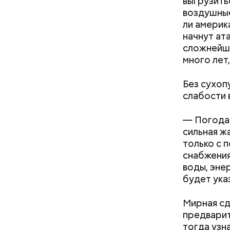
выгрузить
воздушные
ли америк
начнут ат
сложнейши
много лет
Без сухоп
слабости 
— Погода 
Фото: Shutt
сильная ж
Температу
только с 
поэтому к
снабжения
Однако ст
воды, эне
обуви, но
будет ука
тапочки д
Мирная сд
предварит
тогда узн
Стив Б