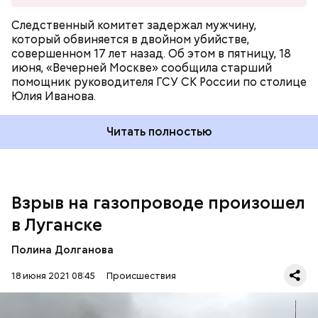
Следственный комитет задержал мужчину,
который обвиняется в двойном убийстве,
совершенном 17 лет назад. Об этом в пятницу, 18
июня, «Вечерней Москве» сообщила старший
помощник руководителя ГСУ СК России по столице
Юлия Иванова.
Читать полностью
Взрыв на газопроводе произошел
в Луганске
Экстренным службам удалось ликвидировать
открытое возгорание к 06:30 по местному и
московскому времени.
Полина Долганова
18 июня 2021 08:45
Происшествия