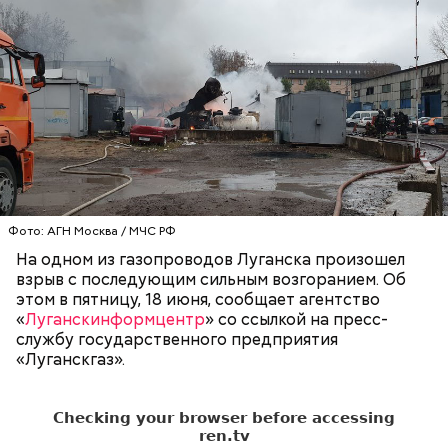
Инцидент произошел в ночь на пятницу, 18 июня,
Фото: АГН Москва / МЧС РФ
на газопроводе среднего давления диаметром 425
миллиметров недалеко от луганского парка имени
На одном из газопроводов Луганска произошел
Первого Мая.
взрыв с последующим сильным возгоранием. Об
этом в пятницу, 18 июня, сообщает агентство
ПРОИСШЕСТВИЯ
ГАЗОПРОВОДЫ
«
Луганскинформцентр
» со ссылкой на пресс-
службу государственного предприятия
«Луганскгаз».