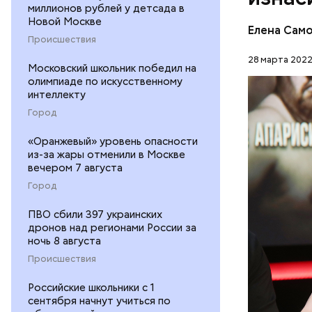
миллионов рублей у детсада в
Новой Москве
Елена Сам
Происшествия
28 марта 2022
Московский школьник победил на
олимпиаде по искусственному
интеллекту
«Руки 
Город
«Оранжевый» уровень опасности
АРЕСТЫ
из-за жары отменили в Москве
вечером 7 августа
РАССЛЕД
Город
ПВО сбили 397 украинских
дронов над регионами России за
ночь 8 августа
Происшествия
Российские школьники с 1
сентября начнут учиться по