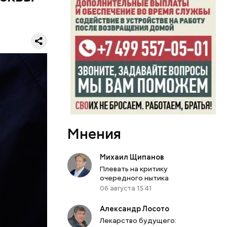
комой и
оселов.
редложили
на
ую девушку
газина
анки
рнуть
стковый.
Мнения
Михаил Щипанов
Плевать на критику
очередного нытика
06 августа 15:41
Александр Лосото
Лекарство будущего: