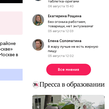
таблетка-оригами
06 августа 15:40
л звонок от
Екатерина Рощина
нным
Без огонька работаем,
водку
товарищи, нет энтузиазма!
з окна,
05 августа 12:03
Елена Соломатина
 районе
В жару лучше не есть жирную
оскве»
пищу
Москве в
05 августа 12:02
Все мнения