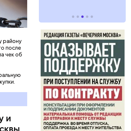
 теперь
у району
то после
ла чек об
иральную
купки.
у и
осквы