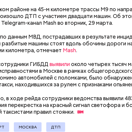
ком районе на 45-м километре трассы М9 по напр
оизошло ДТП с участием двадцати машин. Об это
 что по данному факту было возбуждено уголовно
Telegram-канал Mash во вторник, 29 марта.
 преступления, предусмотренного статьей УК
чество».
 по данным МВД, пострадавших в результате инцид
 разбитые машины стоят вдоль обочины дороги н
и километра, отмечает
Mash
.
Маникюр кокошником
Выломал дверь 
украшу: тренды маникюра в
зарезал: почему
 сотрудники ГИБДД
выявили
около четырех тысяч 
Москве летом 2026
жестоко убил 
еисправностями в Москве в рамках общегородског
жену
Помимо автомобилей с поломками, было обнаруже
такси, находившихся за рулем с признаками опьяне
елов, комментируя свое задержание,
заявил
, что
нности не боится, ведь он оказался в отделении «
о, в ходе рейда сотрудники ведомства выявили 48
й причине». Кроме того, по данным Lenta.ru, он д
ия перекрестка на красный сигнал светофора и б
по поводу того, что ему подмешали что-то в напит
ении подозреваемого избрана мера принуждения
 таксистами правил
стоянки.
 в клубе ему стало плохо и он просил водителя от
ства о явке, — уточнили в пресс-службе.
и этом спортсмен утверждает, что никаких девуше
РТ
МОСКВА
ДТП