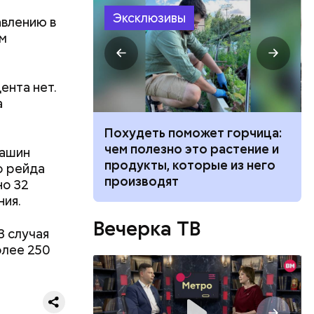
Эксклюзивы
авлению в
м
е дело по
ента нет.
а
ванной и
Похудеть поможет горчица:
 москвич
чем полезно это растение и
машин
беременную
продукты, которые из него
о рейда
производят
но 32
ния.
по
Вечерка ТВ
3 случая
аже
выразил
олее 250
ок,
 в виде
везти его
к с ним не