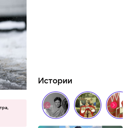
г.
ные темы.
т
 банков.
пекте
Истории
voisier и
тсменом и
 все еще
х.
араоке-
тра,