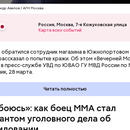
ось с того, что ночью 27 марта в полицию поступи
ндр Авилов / АГН Москва
 девушки, которая сообщила, что стала жертвой
ания и ее везут в неизвестном направлении. По да
Россия, Москва, 7-я Кожуховская улица
канала «112», используя описание автомобиля и на
Карта всех событий
 о Митинском радиорынке, который она
увидела
и
и ГИБДД на Пятницком шоссе остановили машину.
 обратился сотрудник магазина в Южнопортовом
рассказал о попытке кражи. Об этом «Вечерней М
в пресс-службе УВД по ЮВАО ГУ МВД России по 
ик, 28 марта.
Читать полностью
 боюсь»: как боец ММА стал
антом уголовного дела об
иловании