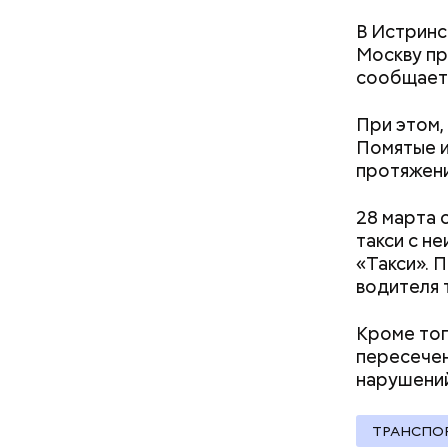
В Истринс
Москву пр
Известно,
сообщает 
признакам
«Мошенни
При этом,
Помятые и
протяжени
Дебошир и «гроза»
силовиков: кто такой Роберт
28 марта
Гилман, которого просят
такси с н
освободить США
«Такси». 
водителя 
Сам Новос
ответстве
Кроме тог
непонятно
пересечен
опасения 
— В отнош
нарушений
поскольку
обязатель
домой. Пр
было.
ТРАНСПО