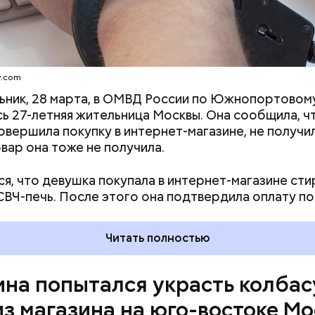
претендовать и какие нужны
документы
зался 21-летний приезжий, в отношении которого
о уголовное дело по статье «Кража».
y.com
ьник, 28 марта, в ОМВД России по Южнопортовом
ь 27-летняя жительница Москвы. Она сообщила, ч
совершила покупку в интернет-магазине, не получи
овар она тоже не получила.
я, что девушка покупала в интернет-магазине ст
СВЧ-печь. После этого она подтвердила оплату по
Читать полностью
на попытался украсть колбас
из магазина на юго-востоке М