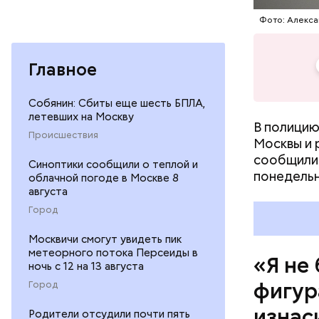
Все начал
Фото: Алекса
18-летней
изнасилов
Главное
Telegram-
звонившей
сотрудник
Собянин: Сбиты еще шесть БПЛА,
летевших на Москву
В полицию
Происшествия
Москвы и 
сообщили 
Синоптики сообщили о теплой и
понедельн
облачной погоде в Москве 8
августа
Город
Москвичи смогут увидеть пик
метеорного потока Персеиды в
«Я не
ночь с 12 на 13 августа
фигур
Город
изнас
Родители отсудили почти пять