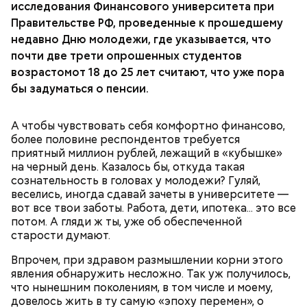
исследования Финансового университета при
базиликом
Правительстве РФ, проведенные к прошедшему
недавно Дню молодежи, где указывается, что
почти две трети опрошенных студентов
возрастомот 18 до 25 лет считают, что уже пора
бы задуматься о пенсии.
А чтобы чувствовать себя комфортно финансово,
более половине респондентов требуется
приятный миллион рублей, лежащий в «кубышке»
на черный день. Казалось бы, откуда такая
сок апельсина или лимона;
сознательность в головах у молодежи? Гуляй,
сахарная пудра.
веселись, иногда сдавай зачеты в университете —
вот все твои заботы. Работа, дети, ипотека... это все
потом. А гляди ж ты, уже об обеспеченной
старости думают.
Тонкости от шефа:
обжаривать перцы лучше в
Впрочем, при здравом размышлении корни этого
самом начале, чтобы они успели стать мягкими.
явления обнаружить несложно. Так уж получилось,
что нынешним поколениям, в том числе и моему,
довелось жить в ту самую «эпоху перемен», о