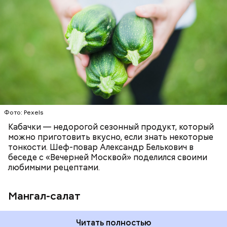
Ингредиенты
ЕДА
РЕЦЕПТЫ
Фото: Pexels
Кабачки — недорогой сезонный продукт, который
можно приготовить вкусно, если знать некоторые
тонкости. Шеф-повар Александр Белькович в
беседе с «Вечерней Москвой» поделился своими
любимыми рецептами.
Мангал-салат
— Этот вариант кулича не содержит дрожжей,
Читать полностью
поэтому люди, которые любят сидеть на диете,