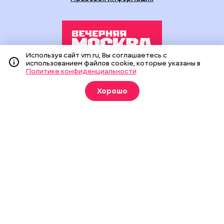
Используя сайт vm.ru, Вы соглашаетесь с
использованием файлов cookie, которые указаны в
Политике конфиденциальности
Издание создано при финансовой поддержке Департамента
средств массовой информации и рекламы города Москвы.
Хорошо
На сайте применяются рекомендательные технологии
(информационные технологии предоставления информации
на основе сбора, систематизации и анализа сведений,
относящихся к предпочтениям пользователей сети
«Интернет», находящихся на территории Российской
Федерации).
Сетевое издание "Вечерняя Москва" (18+) зарегистрировано
в Федеральной службе по надзору в сфере связи,
информационных технологий и массовых коммуникаций
(Роскомнадзор). Свидетельство о регистрации ЭЛ № ФС 77 -
90524 от 09.12.2025. Учредитель: АО "Редакция газеты
"Вечерняя Москва". Главный редактор
vm.ru
: Александр
Геннадьевич Глуходедов. Адрес редакции: 127015, г.Москва,
Бумажный пр-д, д. 14, стр. 2. Телефон:
+7(499)557-04-24
. Адрес
эл.почты:
edit@vm.ru
. Почта для связи с редакцией сайта:
news@vm.ru
.