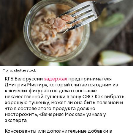
Собеседница «ВМ» отметила, что качественная
тушенка иногда вполне может стать заменой
200 граммов сливочного масла;
свежеприготовленному мясу.
1 стакан сахара;
10 граммов ванильного сахара;
1/4 чайной ложки соли;
ЗДОРОВЬЕ
ВРАЧИ
ПРОДУКТЫ
4 куриных яйца;
Для заправки:
100 граммов сока апельсина и столовая ложка
Фото: shutterstock
цедры;
КГБ Белоруссии
задержал
предпринимателя
350 граммов муки;
Дмитрия Мизгиря, который считается одним из
2 чайных ложки разрыхлителя;
ключевых фигурантов дела о поставке
150 граммов изюма.
некачественной тушенки в зону СВО. Как выбрать
хорошую тушенку, может ли она быть полезной и
что в составе этого продукта должно
насторожить, «Вечерняя Москва» узнала у
эксперта.
Консерванты или дополнительные добавки в