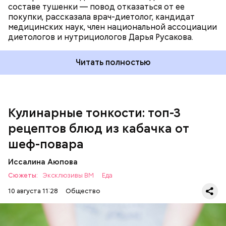
составе тушенки — повод отказаться от ее
Кабачок — 1 шт.
покупки, рассказала врач-диетолог, кандидат
Желтый болгарский перец — 1 шт.
медицинских наук, член национальной ассоциации
Красный болгарский перец — 1 шт.
диетологов и нутрициологов Дарья Русакова.
Зеленый перец — 1 шт.
Для кулича понадобится:
Красный лук — 1 шт.
Баклажан — 1 шт.
Читать полностью
Помидор — 2 шт.
Сыр адыгейский —200 гр.
Соль по вкусу.
Кулинарные тонкости: топ-3
рецептов блюд из кабачка от
шеф-повара
Иссалина Аюпова
Сюжеты:
Эксклюзивы ВМ
Еда
10 августа 11:28
Общество
Что понадобится: