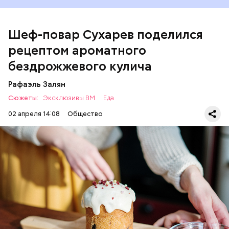
оценят его.
Шеф-повар Сухарев поделился
рецептом ароматного
бездрожжевого кулича
Рафаэль Залян
Сюжеты:
Эксклюзивы ВМ
Еда
02 апреля 14:08
Общество
Первый необычный рецепт кулича несколько
отличается от классической рецептуры, так как
содержит нестандартную начинку:
ПРАЗДНИКИ
РЕЦЕПТЫ
ПАСХА