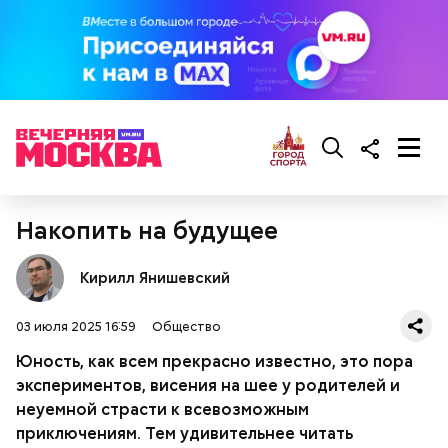
По словам шеф-повара, такая выпечка будет
источать приятный цитрусово-пряный аромат, а
Что понадобится:
тесто получится вкусным и очень воздушным.
Накопить на будущее
Кирилл Янишевский
— Смешайте сахарную пудру с цитрусовым соком
03 июля 2025 16:59
Общество
до однородной массы — у вас получится белая
глазурь. Ее можно наносить на куличи после их
Юность, как всем прекрасно известно, это пора
полного остывания. Вместо стандартной
экспериментов, висения на шее у родителей и
кондитерской посыпки предлагаю использовать
неуемной страсти к всевозможным
кусочки шоколада и кураги, — добавил собеседник
приключениям. Тем удивительнее читать
Жареные кабачки с томатами и
«ВМ».