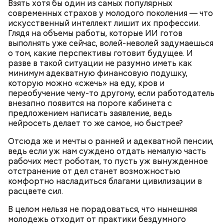
Взять хотя бы один из самых популярных
современных страхов у молодого поколения — что
искусственный интеллект лишит их профессии.
Глядя на объемы работы, которые ИИ готов
выполнять уже сейчас, волей-неволей задумаешься
о том, какие перспективы готовит будущее. И
разве в такой ситуации не разумно иметь как
минимум адекватную финансовую подушку,
По словам врача, тушенка полезнее колбасы,
которую можно «сжечь» на еду, кров и
потому что является отварным и герметично
Глазурь
переобучение чему-то другому, если работодатель
упакованным продуктом. Однако если на упаковке
Для заправки нужно мелко нарезать чеснок и
внезапно появится на пороге кабинета с
есть повреждения, то в таком случае даже
смешать его с уксусом, оливковым маслом, сахаром
предложением написать заявление, ведь
качественную тушенку брать не стоит. Она
и нарезанной веточкой тархуна.
нейросеть делает то же самое, но быстрее?
непригодна для употребления и может стать
причиной развития ботулизма или других опасных
Отсюда же и мечты о ранней и адекватной пенсии,
инфекций.
ведь если уж нам суждено отдать немалую часть
рабочих мест роботам, то пусть уж вынужденное
отстранение от дел станет возможностью
комфортно насладиться благами цивилизации в
расцвете сил.
В целом нельзя не порадоваться, что нынешняя
молодежь отходит от практики бездумного