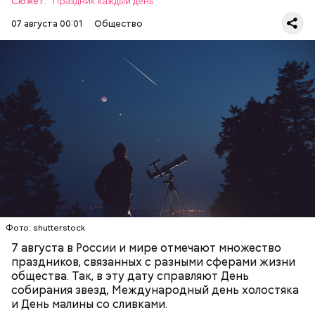
Сюжет:
Праздник каждый день
07 августа 00:01
Общество
День собирания звезд учрежден в честь
метеорного потока Персеиды, который ежегодно
можно наблюдать в августе. Все любители
смотреть на звездопад 7 августа выезжают за
город — в местность, где нет светового
ЕДА
ПРАЗДНИКИ
ЗВЕЗДОПАД
загрязнения и где можно невооруженным глазом
СЛАДОСТИ
АСТРОНОМИЯ
наблюдать за падающими звездами.
Фото: shutterstock
7 августа в России и мире отмечают множество
праздников, связанных с разными сферами жизни
общества. Так, в эту дату справляют День
собирания звезд, Международный день холостяка
и День малины со сливками.