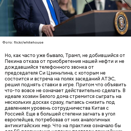
Фото: flickr/whitehouse
Праздник любви, или Ту бе-Ав, отмечается в
Но, как часто уже бывало, Трамп, не добившийся от
Израиле как местный аналог Дня святого
Пекина отказа от приобретения нашей нефти и не
Валентина. Влюбленные в этот день делают друг
дождавшийся телефонного звонка от
другу сюрпризы, дарят цветы и подарки,
председателя Си Цзиньпина, с которым не
устраивают свидания и признаются в своих
состоится и встреча на полях заседаний АТЭС,
чувствах. Праздник уходит корнями в далекое
решил поднять ставки в игре. Притом что объявить
прошлое — во времена существования еврейской
что-то вовсе не означает действительно сделать. В
традиции, когда девушки надевали белые платья и
идеале хозяин Белого дома стремится сыграть на
водили хороводы в виноградниках, а юноши
нескольких досках сразу, пытаясь снизить под
искали себе невест.
давлением уровень сотрудничества Китая с
Россией. Еще в большей степени загнать в угол
европейцев, потребовав от них аналогичных
антикитайских мер. Что на практике означало бы