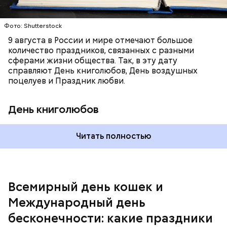
День малины со сливками отмечается в США в
1987 году. Так как цифра восемь похожа на знак
честь вкусового сочетания этой ягоды со сливками.
бесконечности, то и дата была выбрана «08.08». В
В этот праздник люди едят не только малину со
Фото: Shutterstock
этот праздник организуются тематические лекции
сливками, но и другие десерты на основе этих
по математике и философии, а также проводят
9 августа в России и мире отмечают большое
двух ингредиентов. Их можно купить в магазине
выставки на тему бесконечности.
количество праздников, связанных с разными
или сделать самостоятельно вместе со своими
сферами жизни общества. Так, в эту дату
родными и близкими.
справляют День книголюбов, День воздушных
поцелуев и Праздник любви.
День книголюбов
Читать полностью
Всемирный день кошек и
Международный день бесконечности
Международный день
День малины со сливками
бесконечности: какие праздники