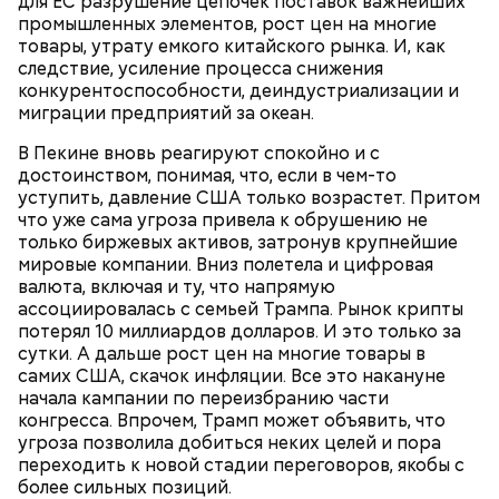
для ЕС разрушение цепочек поставок важнейших
промышленных элементов, рост цен на многие
товары, утрату емкого китайского рынка. И, как
следствие, усиление процесса снижения
конкурентоспособности, деиндустриализации и
миграции предприятий за океан.
В Пекине вновь реагируют спокойно и с
Праздник любви
достоинством, понимая, что, если в чем-то
уступить, давление США только возрастет. Притом
что уже сама угроза привела к обрушению не
только биржевых активов, затронув крупнейшие
мировые компании. Вниз полетела и цифровая
валюта, включая и ту, что напрямую
ассоциировалась с семьей Трампа. Рынок крипты
потерял 10 миллиардов долларов. И это только за
сутки. А дальше рост цен на многие товары в
самих США, скачок инфляции. Все это накануне
начала кампании по переизбранию части
конгресса. Впрочем, Трамп может объявить, что
угроза позволила добиться неких целей и пора
переходить к новой стадии переговоров, якобы с
День воздушных поцелуев отмечается с 1983 года.
более сильных позиций.