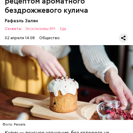
рецептом ароматного
бездрожжевого кулича
Рафаэль Залян
Сюжеты:
Эксклюзивы ВМ
Еда
02 апреля 14:08
Общество
Первый необычный рецепт кулича несколько
отличается от классической рецептуры, так как
содержит нестандартную начинку:
ПРАЗДНИКИ
РЕЦЕПТЫ
ПАСХА
Фото: Pexels
Кулич — вкусное угощение, без которого не