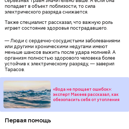
серьезных травм значительно выше. А если она
с осторожностью, «Вечерняя Москва» узнала у
попадает в объект поблизости, то сила
диетолога Елены Соломатиной.
электрического разряда снижается.
Также специалист рассказал, что важную роль
играет состояние здоровья пострадавшего.
Для глазури нужны:
— Люди с сердечно-сосудистыми заболеваниями
или другими хроническими недугами имеют
меньше шансов выжить после удара молнией. А
— Для сервировки салата необходимо выложить
организм полностью здорового человека более
все ингредиенты в чашу, поджарить слайсы сыра
устойчив к электрическому разряду, — заверил
на сковороде и выложить их на салат, — дополнил
Если после вскрытия переложить тушенку в
Тарасов.
Белькович.
другую посуду, она не будет портиться сутки или
двое, добавила Русакова. В противном случае при
вскрытии происходят процессы окисления, и
металлическая упаковка начинает оказывать
«Вода не прощает ошибок»:
эксперт Макеев рассказал, как
негативное влияние на мясо, заключила специалист.
обезопасить себя от утопления
Первая помощь