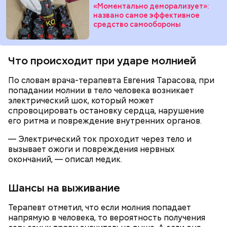
«Моментально деморализует»:
названо самое эффективное
средство самообороны
Что происходит при ударе молнией
сок апельсина или лимона;
По словам врача-терапевта Евгения Тарасова, при
сахарная пудра.
попадании молнии в тело человека возникает
электрический шок, который может
спровоцировать остановку сердца, нарушение
его ритма и повреждение внутренних органов.
— Электрический ток проходит через тело и
Тонкости от шефа:
обжаривать перцы лучше в
вызывает ожоги и повреждения нервных
самом начале, чтобы они успели стать мягкими.
окончаний, — описал медик.
Молодежь нарекла сардины новым суперфудом.
Шансы на выживание
Доступная и вкусная рыба богата полезными
нутриентами, а потому о ней все чаще снимают
Терапевт отметил, что если молния попадает
хвалебные ролики. В чем заключается
польза этой
напрямую в человека, то вероятность получения
рыбы
, с чем можно ее сочетать и кому стоит есть ее