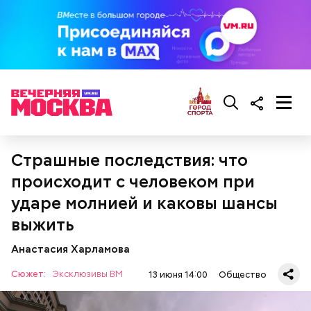
Тонкости от шефа:
подавать такой салат лучше
порционно и со сметаной в качестве заправки.
Страшные последствия: что
происходит с человеком при
ударе молнией и каковы шансы
выжить
— Посолить и поперчить по вкусу за пару минут до
Анастасия Харламова
готовности, добавить листья базилика и
перемешать. Затем нарезать помидоры, отправить
Сюжет:
Эксклюзивы ВМ
13 июня 14:00
Общество
их к овощам и через несколько минут снять с огня,
— посоветовал собеседник «ВМ».