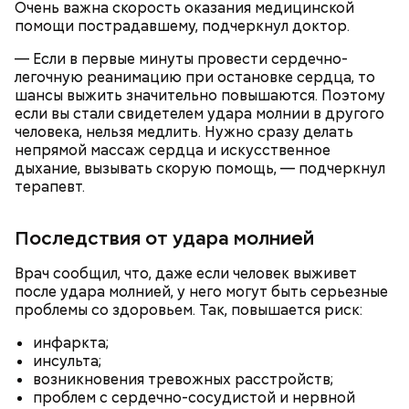
Очень важна скорость оказания медицинской
помощи пострадавшему, подчеркнул доктор.
По словам врача, тушенка полезнее колбасы,
— Если в первые минуты провести сердечно-
потому что является отварным и герметично
Глазурь
легочную реанимацию при остановке сердца, то
упакованным продуктом. Однако если на упаковке
шансы выжить значительно повышаются. Поэтому
Для заправки нужно мелко нарезать чеснок и
есть повреждения, то в таком случае даже
если вы стали свидетелем удара молнии в другого
смешать его с уксусом, оливковым маслом, сахаром
качественную тушенку брать не стоит. Она
человека, нельзя медлить. Нужно сразу делать
и нарезанной веточкой тархуна.
непригодна для употребления и может стать
непрямой массаж сердца и искусственное
причиной развития ботулизма или других опасных
дыхание, вызывать скорую помощь, — подчеркнул
инфекций.
терапевт.
Последствия от удара молнией
Врач сообщил, что, даже если человек выживет
после удара молнией, у него могут быть серьезные
проблемы со здоровьем. Так, повышается риск:
— Бывает тушенка, в которой много сала и
инфаркта;
добавок, — ее нежелательно есть. Если эта тушенка
инсульта;
Диетолог Русакова рассказала,
— Затем достать подпекшийся до темного цвета
— просто мясо или даже домашнего
что должно быть в составе
возникновения тревожных расстройств;
перец с углей и переложить его в пакет, чтобы
приготовления, то один-два раза в неделю она
крабовых палочек
— Из указанных мною объемов у вас должно
проблем с сердечно-сосудистой и нервной
кожица стала мягкой. После необходимо снять эту
может присутствовать в рационе, — подчеркнула