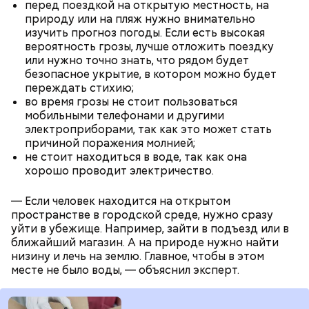
перед поездкой на открытую местность, на
природу или на пляж нужно внимательно
изучить прогноз погоды. Если есть высокая
вероятность грозы, лучше отложить поездку
или нужно точно знать, что рядом будет
безопасное укрытие, в котором можно будет
переждать стихию;
во время грозы не стоит пользоваться
мобильными телефонами и другими
электроприборами, так как это может стать
причиной поражения молнией;
— Смешайте сахарную пудру с цитрусовым соком
не стоит находиться в воде, так как она
до однородной массы — у вас получится белая
хорошо проводит электричество.
глазурь. Ее можно наносить на куличи после их
полного остывания. Вместо стандартной
— Если человек находится на открытом
кондитерской посыпки предлагаю использовать
пространстве в городской среде, нужно сразу
кусочки шоколада и кураги, — добавил собеседник
уйти в убежище. Например, зайти в подъезд или в
Жареные кабачки с томатами и
«ВМ».
ближайший магазин. А на природе нужно найти
базиликом
низину и лечь на землю. Главное, чтобы в этом
месте не было воды, — объяснил эксперт.