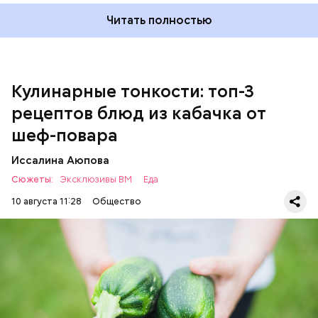
Баклажан — 1 шт.
Читать полностью
Помидор — 2 шт.
Сыр адыгейский —200 гр.
Соль по вкусу.
Кулинарные тонкости: топ-3
рецептов блюд из кабачка от
шеф-повара
Иссалина Аюпова
Сюжеты:
Эксклюзивы ВМ
Еда
10 августа 11:28
Общество
Что понадобится:
Ингредиенты
ЕДА
РЕЦЕПТЫ