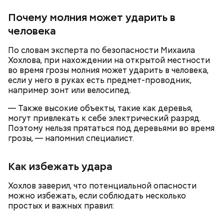
Окрашивание яиц занимает особое место в
Филе куриной грудки — 110 гр.
подготовке к Пасхе и имеет глубокий
Почему молния может ударить в
Помидоры черри — 5 шт.
символический смысл. Как появилась эта традиция
Базилик зеленый — 1 веточка.
человека
и
что означают
разные цвета пасхальных яиц — в
Оливковое масло — 15 мл.
материале «Вечерней Москвы».
Чеснок — 3 зубчика.
По словам эксперта по безопасности Михаила
Сметана — 1 ст. ложка.
Хохлова, при нахождении на открытой местности
Соль и перец — по вкусу.
во время грозы молния может ударить в человека,
если у него в руках есть предмет-проводник,
например зонт или велосипед.
— Также высокие объекты, такие как деревья,
могут привлекать к себе электрический разряд.
Поэтому нельзя прятаться под деревьями во время
грозы, — напомнил специалист.
Как избежать удара
Хохлов заверил, что потенциальной опасности
По словам шеф-повара, такая выпечка будет
можно избежать, если соблюдать несколько
источать приятный цитрусово-пряный аромат, а
Что понадобится:
простых и важных правил:
тесто получится вкусным и очень воздушным.