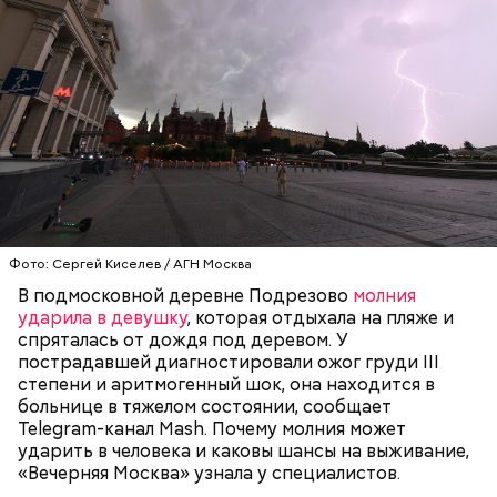
Готовим:
Необходимо очистить и нарезать чеснок
на тонкие слайсы и обжарить его на разогретой
сковороде с оливковым маслом до золотистого
цвета. Далее грудку нарезать на небольшие
Фото: Сергей Киселев / АГН Москва
кусочки и добавить к маслу с чесноком. После того
В подмосковной деревне Подрезово
молния
как курица поджарится, добавить в сковороду
ударила в девушку
, которая отдыхала на пляже и
кабачок, нарезанный треугольниками.
спряталась от дождя под деревом. У
пострадавшей диагностировали ожог груди III
степени и аритмогенный шок, она находится в
больнице в тяжелом состоянии, сообщает
Telegram-канал Mash. Почему молния может
ударить в человека и каковы шансы на выживание,
«Вечерняя Москва» узнала у специалистов.
Кабачок — 1 шт.