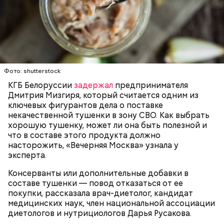
Собеседница «ВМ» отметила, что качественная
тушенка иногда вполне может стать заменой
200 граммов сливочного масла;
свежеприготовленному мясу.
1 стакан сахара;
10 граммов ванильного сахара;
1/4 чайной ложки соли;
ЗДОРОВЬЕ
ВРАЧИ
ПРОДУКТЫ
4 куриных яйца;
Для заправки:
100 граммов сока апельсина и столовая ложка
Фото: shutterstock
цедры;
КГБ Белоруссии
задержал
предпринимателя
350 граммов муки;
Дмитрия Мизгиря, который считается одним из
2 чайных ложки разрыхлителя;
ключевых фигурантов дела о поставке
150 граммов изюма.
некачественной тушенки в зону СВО. Как выбрать
хорошую тушенку, может ли она быть полезной и
что в составе этого продукта должно
насторожить, «Вечерняя Москва» узнала у
эксперта.
Консерванты или дополнительные добавки в
составе тушенки — повод отказаться от ее
Кабачок — 1 шт.
покупки, рассказала врач-диетолог, кандидат
Желтый болгарский перец — 1 шт.
медицинских наук, член национальной ассоциации
Красный болгарский перец — 1 шт.
диетологов и нутрициологов Дарья Русакова.
Зеленый перец — 1 шт.
Для кулича понадобится:
Красный лук — 1 шт.