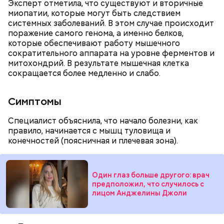
Эксперт отметила, что существуют и вторичные
— Курица сначала обжаривается с небольшим
дыню с вмятиной или перележавшую в магазине
миопатии, которые могут быть следствием
количеством масла и лука на сковороде. Затем ее
долгое время:
системных заболеваний. В этом случае происходит
нужно отправить в глубокий противень. Сверху
поражение самого генома, а именно белков,
кладем кабачки, нарезанные крупным кубиком, —
которые обеспечивают работу мышечного
порекомендовал собеседник «ВМ».
сократительного аппарата на уровне ферментов и
митохондрий. В результате мышечная клетка
сокращается более медленно и слабо.
Симптомы
Специалист объяснила, что начало болезни, как
правило, начинается с мышц туловища и
конечностей (поясничная и плечевая зона).
кабачок;
лук;
— Она должна приятно пахнуть. Если дыня не
Один глаз больше другого: врач
растительное масло;
пахнет, значит, ее созревание ускорили или
предположил, что случилось с
соль, перец по вкусу;
сорвали недозревшей. Она может быть мягкой, но
лицом Анджелины Джоли
свежий базилик;
будет безвкусной.
сливки жирностью 20 процентов.