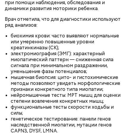
при помощи наблюдения, обследования и
динамики развития моторики ребенка.
Врач отметила, что для диагностики используют
ряд анализов:
биохимия крови: часто выявляют нормальные
или умеренно повышенные уровни
креатинкиназы (CK);
электромиография (ЭМГ): характерный
миопатический паттерн — сниженная сила
сигнала при минимальном раздражении,
Кабачки, тушеные с курицей
уменьшение фазы потенциалов;
Фото: Shutterstock
Эндокринолог Куликова
мышечная биопсия: цито- и гистохимические
Уберут отеки и улучшат зрение:
Как приготовить домашний
объяснила, в чем заключается
методы позволяют увидеть морфологические
диетолог Соломатина рассказала
майонез: три простых рецепта
польза сезонных овощей и
признаки конкретного типа миопатии;
о пользе кабачков
фруктов
нейромышечные тесты: МРТ мышц для оценки
степени вовлечения конкретных мышц;
функциональные тесты скорости ходьбы и
силы;
Как выбрать дыню
генетическое тестирование: панели генов
наследственной миопатии, мутации генов
CAPN3, DYSF, LMNA.