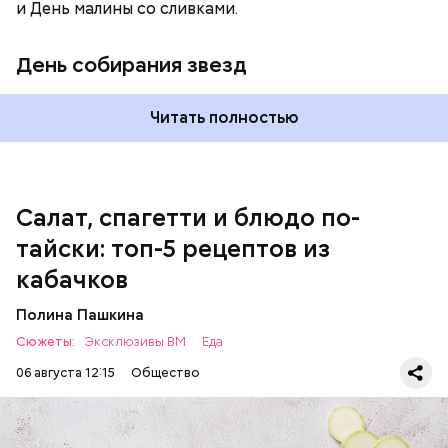
и День малины со сливками.
кабачок;
петрушка;
День собирания звезд
чеснок;
оливковое масло;
соль.
Читать полностью
Однако диетолог предупредила: не для всех дыня
Салат, спагетти и блюдо по-
может быть полезна. В первую очередь ее стоит
тайски: топ-5 рецептов из
есть с осторожностью людям:
кабачков
Полина Пашкина
Сюжеты:
Эксклюзивы ВМ
Еда
06 августа 12:15
Общество
Ингредиенты: