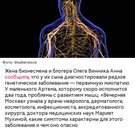
Еще важно знать, откуда дыню привезли к нам,
подчеркнула диетолог. Самолетом их не
доставляют, поэтому пока она приедет, как и
любые фрукты и овощи, она может терять свои
Фото: Shutterstock
Курица с кабачками по-тайски
витамины.
Жена бизнесмена и блогера Олега Винника Анна
сообщила
, что у их сына диагностировали редкое
генетическое заболевание — первичную миопатию.
У маленького Артема, которому скоро исполнится
два года, проблемы с развитием мышц. «Вечерняя
Москва» узнала у врача-невролога, дерматолога,
косметолога, инфекциониста, аккредитованного
хирурга, доктора медицинских наук Марият
Мухиной, какие симптомы характерны для этого
заболевания и чем оно опасно.