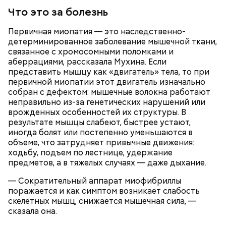
Что это за болезнь
Первичная миопатия — это наследственно-
— Есть опасность, что гнилостные процессы
детерминированное заболевание мышечной ткани,
распространились по всему плоду. Ей можно
связанное с хромосомными поломками и
отравиться.
аберрациями, рассказала Мухина. Если
Все в противне заливается сливками. По вкусу
представить мышцу как «двигатель» тела, то при
можно добавить соль и перец. Сверху блюдо
первичной миопатии этот двигатель изначально
присыпают свежим базиликом и отправляют в
собран с дефектом: мышечные волокна работают
духовку на 15 минут.
неправильно из-за генетических нарушений или
врожденных особенностей их структуры. В
результате мышцы слабеют, быстрее устают,
иногда болят или постепенно уменьшаются в
объеме, что затрудняет привычные движения:
ходьбу, подъем по лестнице, удержание
предметов, а в тяжелых случаях — даже дыхание.
— Сократительный аппарат миофибриллы
поражается и как симптом возникает слабость
скелетных мышц, снижается мышечная сила, —
сказала она.
Кроме того, специалист не советует покупать