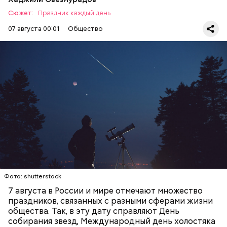
подчеркнула доктор.
Сюжет:
Праздник каждый день
07 августа 00:01
Общество
День собирания звезд учрежден в честь
метеорного потока Персеиды, который ежегодно
можно наблюдать в августе. Все любители
— Кабачки, порезанные кубиками, нужно легко
смотреть на звездопад 7 августа выезжают за
обжарить на сковороде. К ним добавляются зелень
город — в местность, где нет светового
петрушки, чеснок, соль и оливковое масло.
ЕДА
ПРАЗДНИКИ
ЗВЕЗДОПАД
загрязнения и где можно невооруженным глазом
Получается очень вкусно, — поделился рецептом
СЛАДОСТИ
АСТРОНОМИЯ
наблюдать за падающими звездами.
Копылов.
с сахарным диабетом;
лишним весом.
Фото: shutterstock
7 августа в России и мире отмечают множество
праздников, связанных с разными сферами жизни
общества. Так, в эту дату справляют День
собирания звезд, Международный день холостяка