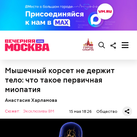
Мышечный корсет не держит
тело: что такое первичная
— Ранний сорт «Колхозница» выращивают в
Ингредиенты:
России. А дыня «Торпеда» растет в основном в
миопатия
Узбекистане. Этот сорт созревает в августе, —
сообщила Соломатина.
Анастасия Харламова
Сюжет:
Эксклюзивы ВМ
15 мая 18:26
Общество