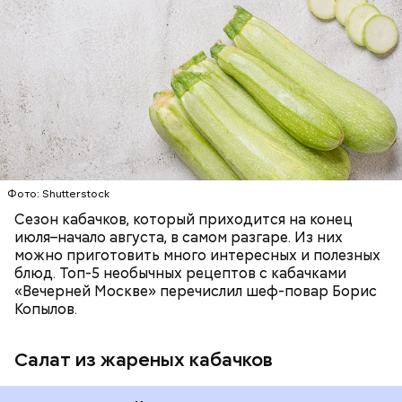
ЕДА
ОВОЩИ
РЕЦЕПТЫ
Фото: Shutterstock
Фото: Shutterstock
Сезон кабачков, который приходится на конец
июля–начало августа, в самом разгаре. Из них
можно приготовить много интересных и полезных
блюд. Топ-5 необычных рецептов с кабачками
Вред дыни
«Вечерней Москве» перечислил шеф-повар Борис
Копылов.
Салат из жареных кабачков
кремний — укрепляет кости, зубы, волосы и