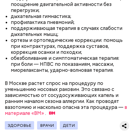
поощрение двигательной активности без
перегрузки;
дыхательная гимнастика;
профилактика пневмоний;
беременным, кормящим женщинам;
поддерживающая терапия в случаях слабости
людям с ослабленной иммунной системой;
дыхательных мышц;
пожилым;
ортезы и ортопедические коррекции: помощь
детям.
при контрактурах, поддержка суставов,
коррекция осанки и походки;
обезболивание и симптоматическая терапия:
при боли — НПВС по показаниям, массажи,
миорелаксанты, ударно-волновая терапия.
В Москве растет спрос на процедуру по
уменьшению носовых раковин. Это связано с
В Международный день холостяка все мужчины
Ингредиенты:
зависимостью от сосудосуживающих капель и
без пары видятся со своими друзьями, устраивают
ранним началом сезона аллергии. Как проводят
вечеринки, играют в видеоигры и проводят время,
вазотомию и насколько опасна эта процедура —
в
наслаждаясь свободой и независимостью, пока
материале «ВМ»
.
это возможно, ведь может быть и так, что через год
они уже не будут холостяками.
ЗДОРОВЬЕ
ВРАЧИ
ДЕТИ