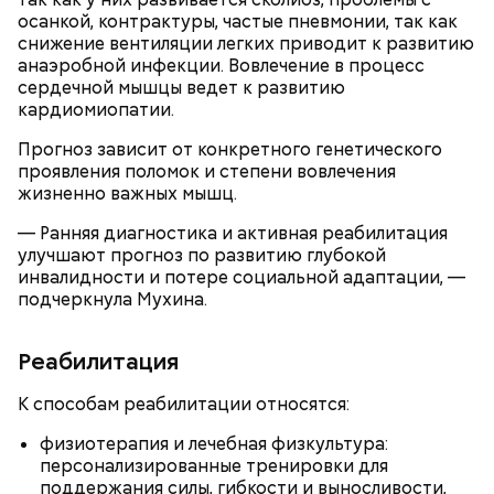
— Кабачки нужно натереть длинными слайсами
осанкой, контрактуры, частые пневмонии, так как
(это можно сделать на специальной терке),
День малины со сливками отмечается в США в
снижение вентиляции легких приводит к развитию
похожими на спагетти, и уложить в противень.
честь вкусового сочетания этой ягоды со сливками.
анаэробной инфекции. Вовлечение в процесс
Дальше нужно добавить немного растительного
В этот праздник люди едят не только малину со
сердечной мышцы ведет к развитию
масла, соль, а сверху бросить хаотично
сливками, но и другие десерты на основе этих
кардиомиопатии.
порезанную брынзу. Затем добавляются помидоры
двух ингредиентов. Их можно купить в магазине
черри или грунтовые, — рассказал шеф-повар.
или сделать самостоятельно вместе со своими
Прогноз зависит от конкретного генетического
родными и близкими.
проявления поломок и степени вовлечения
жизненно важных мышц.
— Там может содержаться огромное количество
— Ранняя диагностика и активная реабилитация
нитратов, которое вызовет головокружение,
улучшают прогноз по развитию глубокой
гипоксию и ухудшение физического состояния, —
инвалидности и потере социальной адаптации, —
предостерегла Соломатина.
подчеркнула Мухина.
Реабилитация
кабачок;
К способам реабилитации относятся:
брынза;
растительное масло;
физиотерапия и лечебная физкультура:
помидоры черри либо грунтовые.
персонализированные тренировки для
День малины со сливками
поддержания силы, гибкости и выносливости,