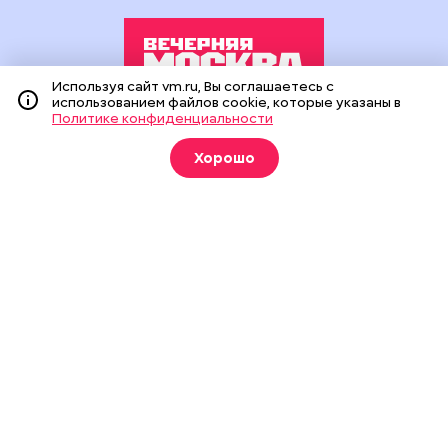
Используя сайт vm.ru, Вы соглашаетесь с
использованием файлов cookie, которые указаны в
Политике конфиденциальности
Издание создано при финансовой поддержке Департамента
средств массовой информации и рекламы города Москвы.
Хорошо
На сайте применяются рекомендательные технологии
(информационные технологии предоставления информации
на основе сбора, систематизации и анализа сведений,
относящихся к предпочтениям пользователей сети
«Интернет», находящихся на территории Российской
Федерации).
Сетевое издание "Вечерняя Москва" (18+) зарегистрировано
в Федеральной службе по надзору в сфере связи,
информационных технологий и массовых коммуникаций
(Роскомнадзор). Свидетельство о регистрации ЭЛ № ФС 77 -
90524 от 09.12.2025. Учредитель: АО "Редакция газеты
"Вечерняя Москва". Главный редактор
vm.ru
: Александр
Геннадьевич Глуходедов. Адрес редакции: 127015, г.Москва,
Бумажный пр-д, д. 14, стр. 2. Телефон:
+7(499)557-04-24
. Адрес
эл.почты:
edit@vm.ru
. Почта для связи с редакцией сайта:
news@vm.ru
.