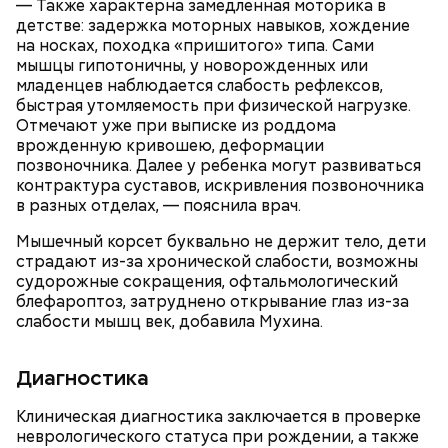
— Также характерна замедленная моторика в
детстве: задержка моторных навыков, хождение
на носках, походка «пришитого» типа. Сами
мышцы гипотоничны, у новорожденных или
младенцев наблюдается слабость рефлексов,
быстрая утомляемость при физической нагрузке.
Отмечают уже при выписке из роддома
врожденную кривошею, деформации
позвоночника. Далее у ребенка могут развиваться
контрактура суставов, искривления позвоночника
в разных отделах, — пояснила врач.
Мышечный корсет буквально не держит тело, дети
страдают из-за хронической слабости, возможны
Ингредиенты:
судорожные сокращения, офтальмологический
При выборе дыни эксперт посоветовала
блефароптоз, затруднено открывание глаз из-за
ориентироваться на запах:
слабости мышц век, добавила Мухина.
Диагностика
Клиническая диагностика заключается в проверке
неврологического статуса при рождении, а также