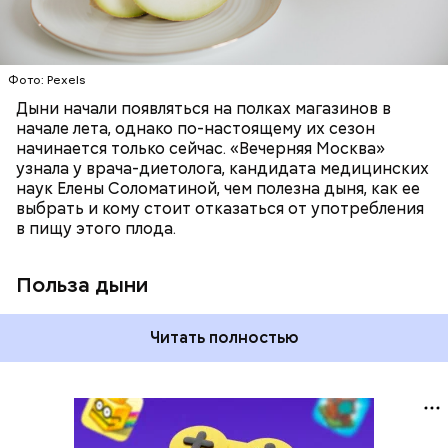
цвет;
лютеин и зеаксантин — эти каротиноиды
отлично поддерживают наше зрение;
калий — оказывает мочегонное действие,
Фото: Pexels
поддерживает сердечно-сосудистую
систему и предотвращает скачки давления;
Дыни начали появляться на полках магазинов в
магний — помогает калию и не дает сосудам
начале лета, однако по-настоящему их сезон
спазмироваться.
начинается только сейчас. «Вечерняя Москва»
узнала у врача-диетолога, кандидата медицинских
наук Елены Соломатиной, чем полезна дыня, как ее
выбрать и кому стоит отказаться от употребления
в пищу этого плода.
Польза дыни
Читать полностью