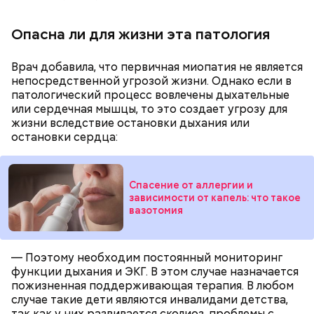
Опасна ли для жизни эта патология
Врач добавила, что первичная миопатия не является
непосредственной угрозой жизни. Однако если в
патологический процесс вовлечены дыхательные
или сердечная мышцы, то это создает угрозу для
Противень ставится в духовку, разогретую до 180–
жизни вследствие остановки дыхания или
190 градусов. Спагетти из кабачка нужно запекать
остановки сердца:
25–30 минут.
Спасение от аллергии и
зависимости от капель: что такое
Также не нужно есть дыню до корки, потому что
вазотомия
именно там скапливаются нитраты. И важно
тщательно ее мыть, чтобы не отравиться, добавила
собеседница «ВМ».
— Поэтому необходим постоянный мониторинг
функции дыхания и ЭКГ. В этом случае назначается
пожизненная поддерживающая терапия. В любом
случае такие дети являются инвалидами детства,
так как у них развивается сколиоз, проблемы с