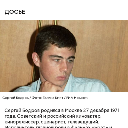
ДОСЬЕ
Сергей Бодров / Фото: Галина Кмит / РИА Новости
Сергей Бодров родился в Москве 27 декабря 1971
Праздник любви, или Ту бе-Ав, отмечается в
года. Советский и российский киноактер,
Израиле как местный аналог Дня святого
кинорежиссер, сценарист, телеведущий.
Валентина. Влюбленные в этот день делают друг
Исполнитель главной роли в фильмах «Брат» и