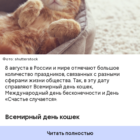
праздник котам демонстрируют свою любовь и
почитание. Можно купить своему питомцу его
В Международный день холостяка все мужчины
любимое лакомство или новую игрушку. В
ПРАЗДНИКИ
ЖИВОТНЫЕ
МАТЕМАТИКА
без пары видятся со своими друзьями, устраивают
некоторых странах в эту дату открываются
КОШКИ
ПСИХОЛОГИЯ
вечеринки, играют в видеоигры и проводят время,
специальные парки для выгуливания котов,
наслаждаясь свободой и независимостью, пока
кошачьи магазины и другие заведения.
это возможно, ведь может быть и так, что через год
они уже не будут холостяками.
Фото: shutterstock
8 августа в России и мире отмечают большое
количество праздников, связанных с разными
сферами жизни общества. Так, в эту дату
справляют Всемирный день кошек,
Международный день бесконечности и День
«Счастье случается».
Всемирный день кошек
Читать полностью
Международный день холостяка