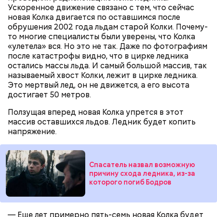
Ускоренное движение связано с тем, что сейчас
новая Колка двигается по оставшимся после
обрушения 2002 года льдам старой Колки. Почему-
то многие специалисты были уверены, что Колка
«улетела» вся. Но это не так. Даже по фотографиям
после катастрофы видно, что в цирке ледника
остались массы льда. И самый большой массив, так
называемый хвост Колки, лежит в цирке ледника.
Это мертвый лед, он не движется, а его высота
достигает 50 метров.
Ползущая вперед новая Колка упрется в этот
массив оставшихся льдов. Ледник будет копить
напряжение.
Спасатель назвал возможную
причину схода ледника, из-за
которого погиб Бодров
— Еще лет примерно пять-семь новая Колка будет