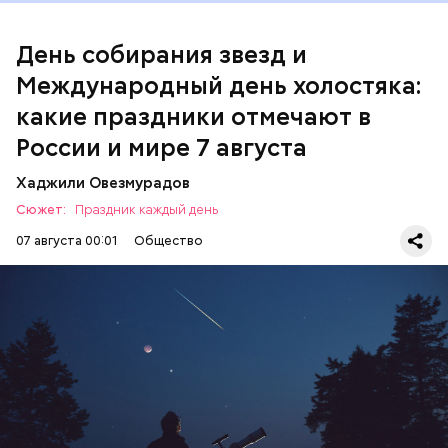
День собирания звезд и
Международный день холостяка:
какие праздники отмечают в
России и мире 7 августа
Хаджили Овезмурадов
Сюжет:
Праздник каждый день
07 августа 00:01
Общество
День собирания звезд учрежден в честь
метеорного потока Персеиды, который ежегодно
можно наблюдать в августе. Все любители
смотреть на звездопад 7 августа выезжают за
город — в местность, где нет светового
ЕДА
ПРАЗДНИКИ
ЗВЕЗДОПАД
загрязнения и где можно невооруженным глазом
СЛАДОСТИ
АСТРОНОМИЯ
наблюдать за падающими звездами.