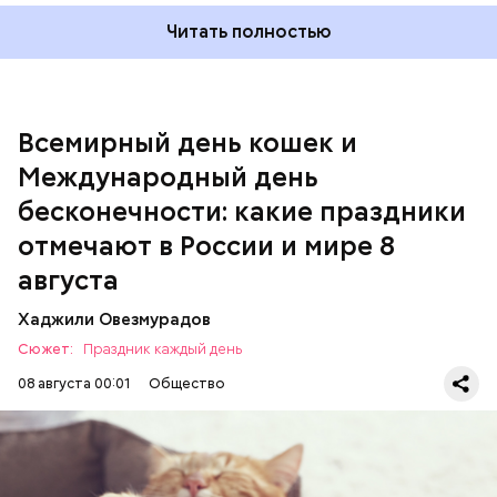
Читать полностью
Всемирный день кошек и
Международный день бесконечности
Международный день
День малины со сливками
бесконечности: какие праздники
отмечают в России и мире 8
августа
Хаджили Овезмурадов
Сюжет:
Праздник каждый день
08 августа 00:01
Общество
Инициатором Всемирного дня кошек в 2002 году
стал международный фонд Animal Welfare. В этот