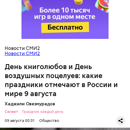
можно, поделившись с другими людьми
счастливыми моментами из своей жизни.
День воздушных поцелуев
Новости СМИ2
Новости СМИ2
День книголюбов и День
воздушных поцелуев: какие
праздники отмечают в России и
мире 9 августа
День «Счастье случается»
Хаджили Овезмурадов
Сюжет:
Праздник каждый день
09 августа 00:01
Общество