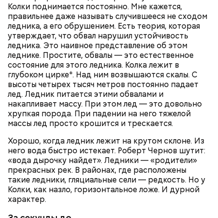
Колки поднимается постоянно. Мне кажется,
правильнее даже называть случившееся не сходом
ледника, а его обрушением. Есть теория, которая
утверждает, что обвал нарушил устойчивость
ледника. Это наивное представление об этом
леднике. Простите, обвалы — это естественное
состояние для этого ледника. Колка лежит в
глубоком цирке*. Над ним возвышаются скалы. С
высоты четырех тысяч метров постоянно падает
лед. Ледник питается этими обвалами и
накапливает массу. При этом лед — это довольно
хрупкая порода. При падении на него тяжелой
массы лед просто крошится и трескается.
Хорошо, когда ледник лежит на крутом склоне. Из
него вода быстро истекает. Роберт Чернов шутит:
«вода дырочку найдет». Ледники — «родители»
прекрасных рек. В районах, где расположены
такие ледники, гляциальные сели — редкость. Но у
Колки, как назло, горизонтальное ложе. И дурной
характер.
За секунды до…