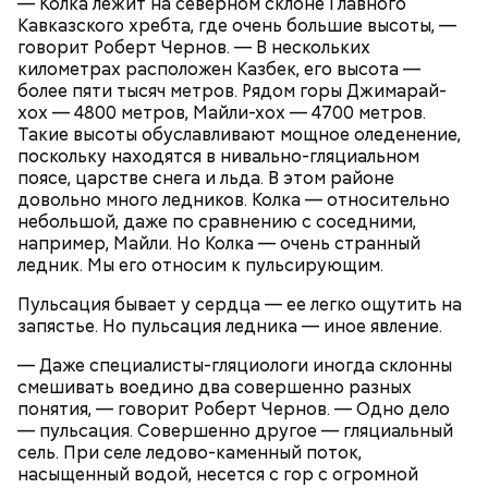
— Колка лежит на северном склоне Главного
Кавказского хребта, где очень большие высоты, —
говорит Роберт Чернов. — В нескольких
километрах расположен Казбек, его высота —
более пяти тысяч метров. Рядом горы Джимарай-
хох — 4800 метров, Майли-хох — 4700 метров.
Такие высоты обуславливают мощное оледенение,
поскольку находятся в нивально-гляциальном
поясе, царстве снега и льда. В этом районе
довольно много ледников. Колка — относительно
небольшой, даже по сравнению с соседними,
например, Майли. Но Колка — очень странный
ледник. Мы его относим к пульсирующим.
Пульсация бывает у сердца — ее легко ощутить на
запястье. Но пульсация ледника — иное явление.
— Даже специалисты-гляциологи иногда склонны
смешивать воедино два совершенно разных
понятия, — говорит Роберт Чернов. — Одно дело
— пульсация. Совершенно другое — гляциальный
сель. При селе ледово-каменный поток,
насыщенный водой, несется с гор с огромной