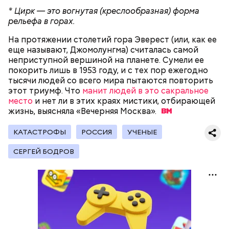
* Цирк — это вогнутая (креслообразная) форма
рельефа в горах.
На протяжении столетий гора Эверест (или, как ее
еще называют, Джомолунгма) считалась самой
неприступной вершиной на планете. Сумели ее
покорить лишь в 1953 году, и с тех пор ежегодно
тысячи людей со всего мира пытаются повторить
этот триумф. Что
манит людей в это сакральное
День воздушных поцелуев отмечается с 1983 года.
место
и нет ли в этих краях мистики, отбирающей
В некоторых молодежных заведениях европейских
жизнь, выясняла «Вечерняя
Москва».
стран в этот праздник устраиваются
тематические вечеринки и флешмобы. Кроме того,
КАТАСТРОФЫ
РОССИЯ
УЧЕНЫЕ
отпраздновать эту дату можно, отправив
воздушный поцелуй близкому человеку через
СЕРГЕЙ БОДРОВ
социальные сети и мессенджеры.
День «Счастье случается» был инициирован
Тайным обществом счастливых людей, чтобы
напомнить людям, что счастье на самом деле
кроется в мелочах. Отпраздновать этот день