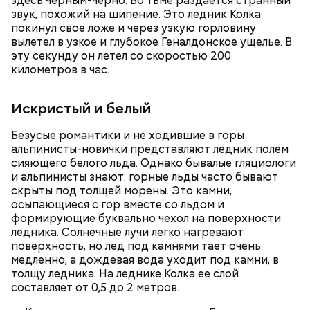
здесь черным-черно. Во тьме раздается странный
звук, похожий на шипение. Это ледник Колка
покинул свое ложе и через узкую горловину
вылетел в узкое и глубокое Геналдонское ущелье. В
эту секунду он летел со скоростью 200
километров в час.
Искристый и белый
Безусые романтики и не ходившие в горы
альпинисты-новички представляют ледник полем
сияющего белого льда. Однако бывалые гляциологи
и альпинисты знают: горные льды часто бывают
скрыты под толщей морены. Это камни,
осыпающиеся с гор вместе со льдом и
формирующие буквально чехол на поверхности
ледника. Солнечные лучи легко нагревают
поверхность, но лед под камнями тает очень
медленно, а дождевая вода уходит под камни, в
толщу ледника. На леднике Колка ее слой
составляет от 0,5 до 2 метров.