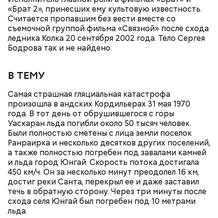
другу сюрпризы, дарят цветы и подарки,
«Брат 2», принесших ему культовую известность.
устраивают свидания и признаются в своих
Считается пропавшим без вести вместе со
чувствах. Праздник уходит корнями в далекое
съемочной группой фильма «Связной» после схода
прошлое — во времена существования еврейской
ледника Колка 20 сентября 2002 года. Тело Сергея
традиции, когда девушки надевали белые платья и
Бодрова так и не найдено.
водили хороводы в виноградниках, а юноши
искали себе невест.
В ТЕМУ
Самая страшная гляциальная катастрофа
произошла в андских Кордильерах 31 мая 1970
года. В тот день от обрушившегося с горы
Уаскаран льда погибли около 50 тысяч человек.
Были полностью сметены с лица земли поселок
Ранраирка и несколько десятков других поселений,
а также полностью погребен под завалами камней
и льда город Юнгай. Скорость потока достигала
Праздник любви
450 км/ч. Он за несколько минут преодолел 16 км,
достиг реки Санта, перекрыл ее и даже заставил
течь в обратную сторону. Через три минуты после
схода селя Юнгай был погребен под 10 метрами
льда.