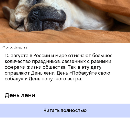
ПРАЗДНИКИ
МОРЕ
ЖИВОТНЫЕ
В некоторых молодежных заведениях европейских
неторопливо о чем-то поразмышлять. Можно
СОБАКИ
ЛЕНЬ
стран в этот праздник устраиваются
принять ванну, сходить на массаж,
тематические вечеринки и флешмобы. Кроме того,
помедитировать или заняться йогой.
отпраздновать эту дату можно, отправив
воздушный поцелуй близкому человеку через
социальные сети и мессенджеры.
День «Счастье случается» был инициирован
Фото: Unsplash
Тайным обществом счастливых людей, чтобы
10 августа в России и мире отмечают большое
напомнить людям, что счастье на самом деле
количество праздников, связанных с разными
кроется в мелочах. Отпраздновать этот день
сферами жизни общества. Так, в эту дату
можно, поделившись с другими людьми
справляют День лени, День «Побалуйте свою
счастливыми моментами из своей жизни.
собаку» и День попутного ветра.
День лени
Читать полностью
День воздушных поцелуев