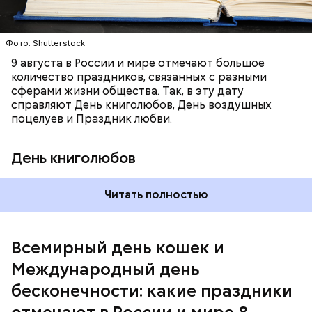
1987 году. Так как цифра восемь похожа на знак
бесконечности, то и дата была выбрана «08.08». В
этот праздник организуются тематические лекции
по математике и философии, а также проводят
Фото: Shutterstock
выставки на тему бесконечности.
9 августа в России и мире отмечают большое
количество праздников, связанных с разными
сферами жизни общества. Так, в эту дату
справляют День книголюбов, День воздушных
поцелуев и Праздник любви.
День книголюбов
Читать полностью
Всемирный день кошек и
Международный день бесконечности
Международный день
бесконечности: какие праздники