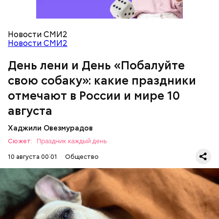
Новости СМИ2
Новости СМИ2
День «Побалуйте свою собаку»
День лени и День «Побалуйте
Праздник любви
свою собаку»: какие праздники
отмечают в России и мире 10
августа
Хаджили Овезмурадов
Сюжет:
Праздник каждый день
10 августа 00:01
Общество
День лени отмечается в США с целью напомнить о
важности отдыха и заботы о себе. 10 августа
следует провести пассивно. Например, полежать
подольше на диване, кровати или гамаке.
День воздушных поцелуев отмечается с 1983 года.
Посмотреть фильм, послушать музыку или просто