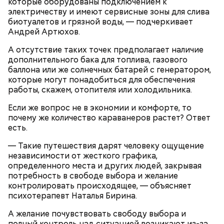
которые оборудованы подключением к
электричеству и имеют сервисные зоны для слива
биотуалетов и грязной воды, — подчеркивает
Андрей Артюхов.
А отсутствие таких точек предполагает наличие
дополнительного бака для топлива, газового
баллона или же солнечных батарей с генератором,
которые могут понадобиться для обеспечения
работы, скажем, отопителя или холодильника.
Если же вопрос не в экономии и комфорте, то
почему же количество караванеров растет? Ответ
есть.
— Такие путешествия дарят человеку ощущение
независимости от жесткого графика,
определенного места и других людей, закрывая
День попутного ветра, как правило, отмечают в
потребность в свободе выбора и желание
прибрежных городах. Там 10 августа
контролировать происходящее, — объясняет
устраиваются соревнования по парусным видам
психотерапевт Наталья Бирина.
спорта. Также в этот праздник проходят
тематические концерты, посвященные
А желание почувствовать свободу выбора и
профессиям, связанным с морем.
полный контроль над ситуацией возникают из-за