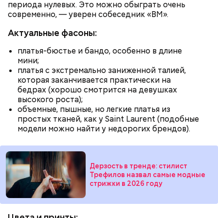
количеством масла и лука на сковороде. Затем ее
периода нулевых. Это можно обыграть очень
нужно отправить в глубокий противень. Сверху
современно, — уверен собеседник «ВМ».
кладем кабачки, нарезанные крупным кубиком, —
порекомендовал собеседник «ВМ».
Актуальные фасоны:
платья-бюстье и бандо, особенно в длине
мини;
платья с экстремально заниженной талией,
которая заканчивается практически на
бедрах (хорошо смотрится на девушках
высокого роста);
объемные, пышные, но легкие платья из
простых тканей, как у Saint Laurent (подобные
модели можно найти у недорогих брендов).
кабачок;
лук;
растительное масло;
Дерзость в тренде: стилист
соль, перец по вкусу;
Трефилов назвал самые модные
свежий базилик;
стрижки в 2026 году
сливки жирностью 20 процентов.
Цвета и принты: