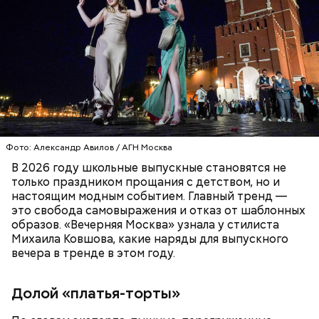
Курица с кабачками по-тайски
Фото: Александр Авилов / АГН Москва
В 2026 году школьные выпускные становятся не
только праздником прощания с детством, но и
настоящим модным событием. Главный тренд —
это свобода самовыражения и отказ от шаблонных
образов. «Вечерняя Москва» узнала у стилиста
Михаила Ковшова, какие наряды для выпускного
вечера в тренде в этом году.
Долой «платья-торты»