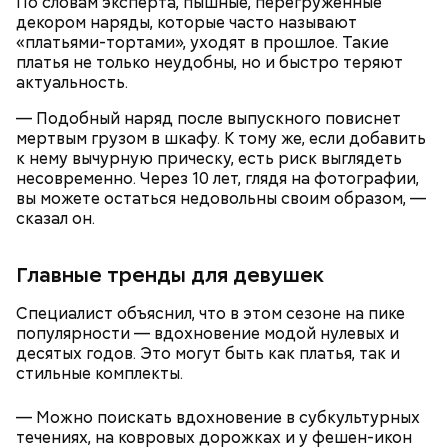
По словам эксперта, пышные, перегруженные
декором наряды, которые часто называют
«платьями-тортами», уходят в прошлое. Такие
платья не только неудобны, но и быстро теряют
актуальность.
Все в противне заливается сливками. По вкусу
можно добавить соль и перец. Сверху блюдо
— Подобный наряд после выпускного повиснет
присыпают свежим базиликом и отправляют в
мертвым грузом в шкафу. К тому же, если добавить
духовку на 15 минут.
к нему вычурную прическу, есть риск выглядеть
несовременно. Через 10 лет, глядя на фотографии,
вы можете остаться недовольны своим образом, —
сказал он.
Главные тренды для девушек
Специалист объяснил, что в этом сезоне на пике
популярности — вдохновение модой нулевых и
десятых годов. Это могут быть как платья, так и
стильные комплекты.
— Можно поискать вдохновение в субкультурных
— Курица сначала обжаривается с небольшим
течениях, на ковровых дорожках и у фешен-икон