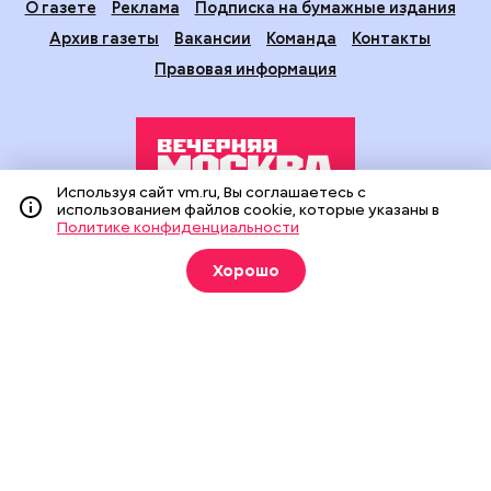
О газете
Реклама
Подписка на бумажные издания
Архив газеты
Вакансии
Команда
Контакты
Правовая информация
Используя сайт vm.ru, Вы соглашаетесь с
использованием файлов cookie, которые указаны в
Политике конфиденциальности
Издание создано при финансовой поддержке Департамента
средств массовой информации и рекламы города Москвы.
Хорошо
На сайте применяются рекомендательные технологии
(информационные технологии предоставления информации
на основе сбора, систематизации и анализа сведений,
относящихся к предпочтениям пользователей сети
«Интернет», находящихся на территории Российской
Федерации).
Сетевое издание "Вечерняя Москва" (18+) зарегистрировано
в Федеральной службе по надзору в сфере связи,
информационных технологий и массовых коммуникаций
(Роскомнадзор). Свидетельство о регистрации ЭЛ № ФС 77 -
90524 от 09.12.2025. Учредитель: АО "Редакция газеты
"Вечерняя Москва". Главный редактор
vm.ru
: Александр