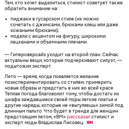
Тем, кто хочет выделиться, стилист советует также
обратить внимание на:
пиджаки в гусарском стиле (их можно
сочетать с джинсами, брюками клеш или даже
кожаными брюками);
модели с акцентом на фигуру, широкими
День «Счастье случается»
Противень ставится в духовку, разогретую до 180–
лацканами и объемными плечами.
190 градусов. Спагетти из кабачка нужно запекать
25–30 минут.
— Гипероверсайз уходит на второй план. Сейчас
актуальны вещи, которые подчеркивают силуэт, —
подытожил эксперт.
Лето — время, когда появляется желание
поэкспериментировать со стилем, примерить
новые образы и предстать в них во всей красе.
Теплая погода благоволит тому, чтобы достать из
шкафа заждавшиеся своей поры легкие платья и
другие наряды, которые не «выгуляешь» зимой под
длинным пальто. Что будет в тренде для женщин
предстоящим летом, «ВМ»
рассказал
стилист и
Международный день бесконечности придумал
— Кабачки нужно натереть длинными слайсами
эксперт моды Владислав
Лисовец.
американский философ Жан-Пьер Ади Феньо в
(это можно сделать на специальной терке),