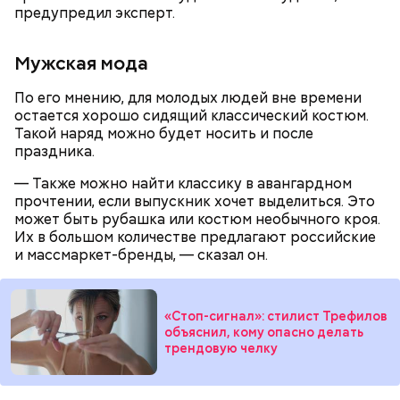
предупредил эксперт.
Мужская мода
По его мнению, для молодых людей вне времени
остается хорошо сидящий классический костюм.
Такой наряд можно будет носить и после
праздника.
День «Счастье случается» был инициирован
Тайным обществом счастливых людей, чтобы
— Также можно найти классику в авангардном
Кабачки, тушеные с курицей
напомнить людям, что счастье на самом деле
прочтении, если выпускник хочет выделиться. Это
кроется в мелочах. Отпраздновать этот день
Эндокринолог Куликова
Уберут отеки и улучшат зрение:
может быть рубашка или костюм необычного кроя.
Как приготовить домашний
объяснила, в чем заключается
можно, поделившись с другими людьми
диетолог Соломатина рассказала
Их в большом количестве предлагают российские
майонез: три простых рецепта
польза сезонных овощей и
счастливыми моментами из своей жизни.
о пользе кабачков
и массмаркет-бренды, — сказал он.
фруктов
«Стоп-сигнал»: стилист Трефилов
объяснил, кому опасно делать
трендовую челку