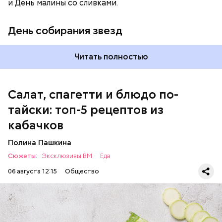
кабачок;
и День малины со сливками.
петрушка;
чеснок;
День собирания звезд
оливковое масло;
соль.
Читать полностью
Салат, спагетти и блюдо по-
тайски: топ-5 рецептов из
кабачков
Полина Пашкина
Сюжеты:
Эксклюзивы ВМ
Еда
06 августа 12:15
Общество
Ингредиенты: