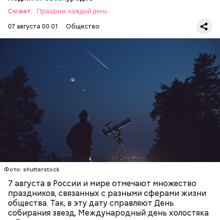
Сюжет:
Праздник каждый день
07 августа 00:01
Общество
День собирания звезд учрежден в честь
метеорного потока Персеиды, который ежегодно
— Кабачки, порезанные кубиками, нужно легко
можно наблюдать в августе. Все любители
обжарить на сковороде. К ним добавляются зелень
смотреть на звездопад 7 августа выезжают за
петрушки, чеснок, соль и оливковое масло.
город — в местность, где нет светового
Получается очень вкусно, — поделился рецептом
ЕДА
ПРАЗДНИКИ
ЗВЕЗДОПАД
загрязнения и где можно невооруженным глазом
Копылов.
СЛАДОСТИ
АСТРОНОМИЯ
наблюдать за падающими звездами.
Фото: shutterstock
7 августа в России и мире отмечают множество
праздников, связанных с разными сферами жизни
общества. Так, в эту дату справляют День
собирания звезд, Международный день холостяка