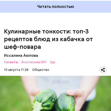
Баклажан — 1 шт.
Читать полностью
Помидор — 2 шт.
Сыр адыгейский —200 гр.
Соль по вкусу.
Кулинарные тонкости: топ-3
рецептов блюд из кабачка от
шеф-повара
Иссалина Аюпова
Сюжеты:
Эксклюзивы ВМ
Еда
10 августа 11:28
Общество
Что понадобится:
Ингредиенты
ЕДА
РЕЦЕПТЫ