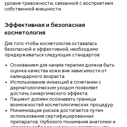
уровня тревожности, связанной с восприятием
собственной внешности.
По словам врача, тушенка полезнее колбасы,
потому что является отварным и герметично
Глазурь
Эффективная и безопасная
упакованным продуктом. Однако если на упаковке
Для заправки нужно мелко нарезать чеснок и
косметология
есть повреждения, то в таком случае даже
смешать его с уксусом, оливковым маслом, сахаром
качественную тушенку брать не стоит. Она
и нарезанной веточкой тархуна.
непригодна для употребления и может стать
Для того чтобы косметология оставалась
причиной развития ботулизма или других опасных
безопасной и эффективной, необходимо
инфекций.
придерживаться следующих стандартов:
Основанием для начала терапии должна быть
оценка качества кожи вне зависимости от
календарного возраста.
Использование инъекций в сочетании с
дерматологическим уходом позволяет
достичь синергического эффекта.
Пациент должен осознавать границы
— Бывает тушенка, в которой много сала и
возможностей косметологических процедур.
добавок, — ее нежелательно есть. Если эта тушенка
Минимизация рисков достигается путем
Диетолог Русакова рассказала,
— Затем достать подпекшийся до темного цвета
— просто мясо или даже домашнего
использования сертифицированных
что должно быть в составе
перец с углей и переложить его в пакет, чтобы
приготовления, то один-два раза в неделю она
препаратов, глубокого понимания анатомии и
крабовых палочек
— Из указанных мною объемов у вас должно
кожица стала мягкой. После необходимо снять эту
может присутствовать в рационе, — подчеркнула