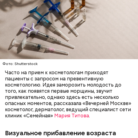
Окрашивание яиц занимает особое место в
Филе куриной грудки — 110 гр.
подготовке к Пасхе и имеет глубокий
Помидоры черри — 5 шт.
символический смысл. Как появилась эта традиция
Базилик зеленый — 1 веточка.
и
что означают
разные цвета пасхальных яиц — в
Оливковое масло — 15 мл.
материале «Вечерней Москвы».
Чеснок — 3 зубчика.
Сметана — 1 ст. ложка.
Соль и перец — по вкусу.
Фото: Shutterstock
Часто на прием к косметологам приходят
пациенты с запросом на превентивную
косметологию. Идея заморозить молодость до
того, как появятся первые морщины, звучит
привлекательно, однако здесь есть несколько
опасных моментов, рассказала «Вечерней Москве»
косметолог, дерматолог, ведущий специалист сети
По словам шеф-повара, такая выпечка будет
клиник «Семейная»
Мария Титова
.
источать приятный цитрусово-пряный аромат, а
Что понадобится:
тесто получится вкусным и очень воздушным.
Визуальное прибавление возраста