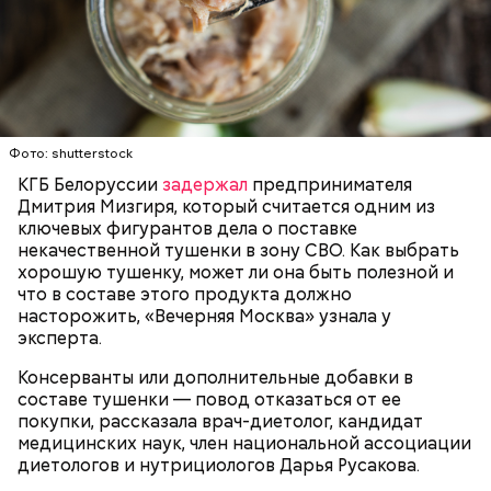
Собеседница «ВМ» отметила, что качественная
тушенка иногда вполне может стать заменой
200 граммов сливочного масла;
свежеприготовленному мясу.
1 стакан сахара;
10 граммов ванильного сахара;
1/4 чайной ложки соли;
ЗДОРОВЬЕ
ВРАЧИ
ПРОДУКТЫ
4 куриных яйца;
Для заправки:
100 граммов сока апельсина и столовая ложка
Фото: shutterstock
цедры;
КГБ Белоруссии
задержал
предпринимателя
350 граммов муки;
Дмитрия Мизгиря, который считается одним из
2 чайных ложки разрыхлителя;
ключевых фигурантов дела о поставке
150 граммов изюма.
некачественной тушенки в зону СВО. Как выбрать
хорошую тушенку, может ли она быть полезной и
что в составе этого продукта должно
насторожить, «Вечерняя Москва» узнала у
эксперта.
Консерванты или дополнительные добавки в
составе тушенки — повод отказаться от ее
Кабачок — 1 шт.
покупки, рассказала врач-диетолог, кандидат
Желтый болгарский перец — 1 шт.
медицинских наук, член национальной ассоциации
Красный болгарский перец — 1 шт.
диетологов и нутрициологов Дарья Русакова.
Зеленый перец — 1 шт.
Для кулича понадобится:
Красный лук — 1 шт.