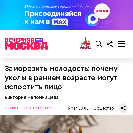
Готовим:
Необходимо очистить и нарезать чеснок
на тонкие слайсы и обжарить его на разогретой
сковороде с оливковым маслом до золотистого
Заморозить молодость: почему
цвета. Далее грудку нарезать на небольшие
уколы в раннем возрасте могут
кусочки и добавить к маслу с чесноком. После того
как курица поджарится, добавить в сковороду
испортить лицо
кабачок, нарезанный треугольниками.
Виктория Непомнищева
Сюжет:
Эксклюзивы ВМ
16 мая 09:00
Общество
Кабачок — 1 шт.