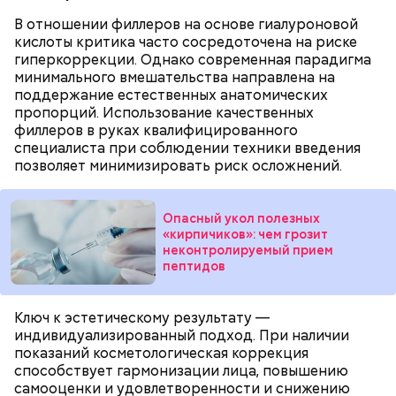
с осторожностью, «Вечерняя Москва» узнала у
В отношении филлеров на основе гиалуроновой
диетолога Елены Соломатиной.
кислоты критика часто сосредоточена на риске
гиперкоррекции. Однако современная парадигма
минимального вмешательства направлена на
поддержание естественных анатомических
Для глазури нужны:
пропорций. Использование качественных
филлеров в руках квалифицированного
специалиста при соблюдении техники введения
— Для сервировки салата необходимо выложить
позволяет минимизировать риск осложнений.
все ингредиенты в чашу, поджарить слайсы сыра
на сковороде и выложить их на салат, — дополнил
Если после вскрытия переложить тушенку в
Белькович.
другую посуду, она не будет портиться сутки или
Опасный укол полезных
«кирпичиков»: чем грозит
двое, добавила Русакова. В противном случае при
неконтролируемый прием
вскрытии происходят процессы окисления, и
пептидов
металлическая упаковка начинает оказывать
негативное влияние на мясо, заключила специалист.
Ключ к эстетическому результату —
индивидуализированный подход. При наличии
показаний косметологическая коррекция
способствует гармонизации лица, повышению
самооценки и удовлетворенности и снижению