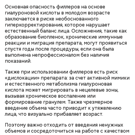
Основная опасность филлеров на основе
гиалуроновой кислоты в молодом возрасте
заключается в риске необоснованного
гиперкорректирования, которое нарушает
естественный баланс лица. Осложнения, такие как
образование биопленок, хронические иммунные
реакции и миграция препарата, могут проявиться
спустя годы после процедуры, если она была
выполнена непрофессионалом без наличия
показаний.
— Смешайте сахарную пудру с цитрусовым соком
до однородной массы — у вас получится белая
Также при использовании филлеров есть риск
глазурь. Ее можно наносить на куличи после их
«дислокации» препарата: за счет активной мимики
полного остывания. Вместо стандартной
и естественного метаболизма гиалуроновая
кондитерской посыпки предлагаю использовать
кислота может мигрировать в нецелевые зоны,
кусочки шоколада и кураги, — добавил собеседник
вызывая хроническое воспаление или
Жареные кабачки с томатами и
«ВМ».
формирование гранулем. Также чрезмерное
введение объема часто приводит к утяжелению
базиликом
лица, что визуально прибавляет возраст.
Поэтому важно отходить от введения ненужных
объемов и сосредоточиться на работе с качеством