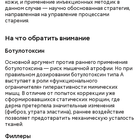
кожи, и применение инъекционных методик в
данном случае — научно обоснованная стратегия,
направленная на управление процессами
старения.
На что обратить внимание
сок апельсина или лимона;
Ботулотоксин
сахарная пудра.
Основной аргумент против раннего применения
ботулотоксина — риск мышечной атрофии. Но при
правильном дозировании ботулотоксин типа А
выступает в роли «функционального
Тонкости от шефа:
обжаривать перцы лучше в
ограничителя» гиперактивности мимических
самом начале, чтобы они успели стать мягкими.
мышц. В отличие от попыток коррекции уже
сформировавшихся статических морщин, где
дерма претерпела значительные изменения
(фиброз, утрата эластина), раннее воздействие
Молодежь нарекла сардины новым суперфудом.
позволяет предотвратить механическую усталость
Доступная и вкусная рыба богата полезными
тканей.
нутриентами, а потому о ней все чаще снимают
хвалебные ролики. В чем заключается
польза этой
Филлеры
рыбы
, с чем можно ее сочетать и кому стоит есть ее