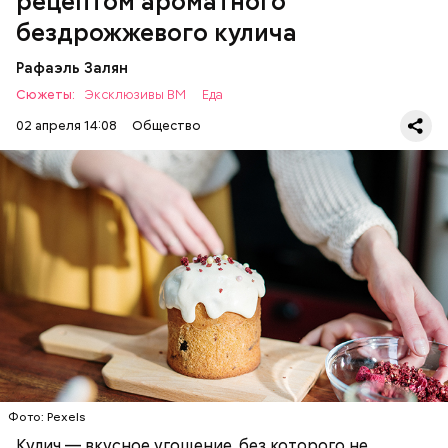
рецептом ароматного
бездрожжевого кулича
Рафаэль Залян
Сюжеты:
Эксклюзивы ВМ
Еда
02 апреля 14:08
Общество
Первый необычный рецепт кулича несколько
отличается от классической рецептуры, так как
содержит нестандартную начинку:
ПРАЗДНИКИ
РЕЦЕПТЫ
ПАСХА
Фото: Pexels
Кулич — вкусное угощение, без которого не