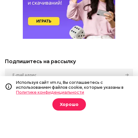
Подпишитесь на рассылку
Используя сайт vm.ru, Вы соглашаетесь с
Я даю
согласие
на обработку своих
использованием файлов cookie, которые указаны в
персональных данных.
Политике конфиденциальности
Хорошо
Новости
Вечерка ТВ
Статьи
Архив газеты
Мнения
Спецпроекты