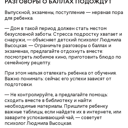
РАЗГОВОРЫ О БАЛЛАХ ПОДОЖДУТ
Выпускной, экзамены, поступление — нервная пора
для ребенка.
— Дом в такой период должен стать местом
безусловной заботы. Стресса подростку хватает и
снаружи, — объясняет детский психолог Людмила
Высоцкая. — Ограничьте разговоры о баллах и
экзаменах, предлагайте отдохнуть вместе:
Готовим:
Нужно в течение 10 минут обжарить
посмотреть любимое кино, приготовить блюдо по
перцы на мангале с раскаленными углями. Красный
семейному рецепту.
лук нарезать кольцами и подпечь с двух сторон.
Сливочное масло необходимо немного
Кабачок и баклажан нарезать крупными кольцами,
растопить и взбить с сахаром, туда же
При этом нельзя отвлекать ребенка от обучения.
приправить солью и выложить на мангал к перцам.
добавить ванильный сахар и соль. Все эти
Важно понимать: сейчас его успехи зависят от
ингредиенты нужно взбивать миксером
подготовки.
Тесто сразу можно выпекать, ему не нужна
примерно три минуты, пока масло не
расстойка, предупредил шеф-повар:
побелеет.
— Не контролируйте, а предлагайте помощь:
Далее по одному следует добавлять в готовую
сходить вместе в библиотеку и найти
массу яйца, после чего нужно получившееся
необходимые материалы. Пришлите ребенку
тесто вновь взбить.
важные таблицы, если найдете их в интернете, или
Если технология соблюдается правильно, то
заварите успокаивающий чай, — советует
должен получиться воздушный кремовый
психолог Людмила Высоцкая.
сгусток цвета слоновой кости.