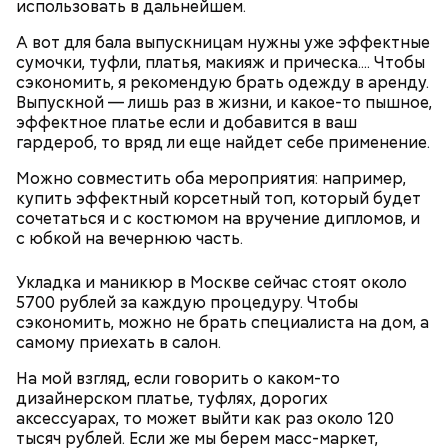
использовать в дальнейшем.
А вот для бала выпускницам нужны уже эффектные
сумочки, туфли, платья, макияж и прическа.... Чтобы
Готовим:
Необходимо очистить и нарезать чеснок
сэкономить, я рекомендую брать одежду в аренду.
на тонкие слайсы и обжарить его на разогретой
Выпускной — лишь раз в жизни, и какое-то пышное,
сковороде с оливковым маслом до золотистого
эффектное платье если и добавится в ваш
цвета. Далее грудку нарезать на небольшие
гардероб, то вряд ли еще найдет себе применение.
кусочки и добавить к маслу с чесноком. После того
Можно совместить оба мероприятия: например,
как курица поджарится, добавить в сковороду
купить эффектный корсетный топ, который будет
кабачок, нарезанный треугольниками.
сочетаться и с костюмом на вручение дипломов, и
с юбкой на вечернюю часть.
Укладка и маникюр в Москве сейчас стоят около
5700 рублей за каждую процедуру. Чтобы
сэкономить, можно не брать специалиста на дом, а
самому приехать в салон.
Кабачок — 1 шт.
Филе куриной грудки — 110 гр.
Окрашивание яиц занимает особое место в
На мой взгляд, если говорить о каком-то
Помидоры черри — 5 шт.
подготовке к Пасхе и имеет глубокий
дизайнерском платье, туфлях, дорогих
Базилик зеленый — 1 веточка.
символический смысл. Как появилась эта традиция
аксессуарах, то может выйти как раз около 120
Оливковое масло — 15 мл.
и
что означают
разные цвета пасхальных яиц — в
тысяч рублей. Если же мы берем масс-маркет,
Чеснок — 3 зубчика.