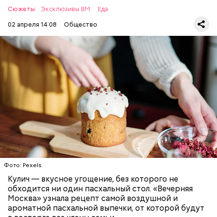
Сюжеты:
Эксклюзивы ВМ
Еда
02 апреля 14:08
Общество
Первый необычный рецепт кулича несколько
отличается от классической рецептуры, так как
содержит нестандартную начинку:
ПРАЗДНИКИ
РЕЦЕПТЫ
ПАСХА
Фото: Pexels
Кулич — вкусное угощение, без которого не
обходится ни один пасхальный стол. «Вечерняя
Москва» узнала рецепт самой воздушной и
ароматной пасхальной выпечки, от которой будут