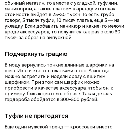
материале «Вечерней Москвы».
обычный магазин, то вместе с укладкой, туфлями,
Сметана — 1 ст. ложка.
маникюром, а также платьем в аренду итоговая
Соль и перец — по вкусу.
стоимость выйдет в 25–30 тысяч. То есть, грубо
говоря, 5 тысяч туфли, 10 тысяч платье, еще 5 — на
укладку. Если добавить маникюр и какие-то мелочи
вроде аксессуаров, то получится как раз около 30
тысяч за образ на выпускной.
Подчеркнуть грацию
В моду вернулись тонкие длинные шарфики на
шею. Их сочетают с платьями в тон. А иногда
можно встретить и модели сразу с вшитым
шарфиком. При этом сам шарфик можно
По словам шеф-повара, такая выпечка будет
приобрести в качестве аксессуара, чтобы он, к
Что понадобится:
источать приятный цитрусово-пряный аромат, а
примеру, был акцентом в образе. Такая деталь
тесто получится вкусным и очень воздушным.
гардероба обойдется в 300–500 рублей.
Туфли не пригодятся
Еще один мужской тренд — кроссовки вместо