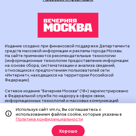
Издание создано при финансовой поддержке Департамента
средств массовой информации и рекламы города Москвы.
На сайте применяются рекомендательные технологии
(информационные технологии предоставления информации
на основе сбора, систематизации и анализа сведений,
относящихся к предпочтениям пользователей сети
«Интернет», находящихся на территории Российской
Федерации).
Сетевое издание "Вечерняя Москва" (18+) зарегистрировано
в Федеральной службе по надзору в сфере связи,
информационных технологий и массовых коммуникаций
(Роскомнадзор). Свидетельство о регистрации ЭЛ № ФС 77 -
Используя сайт vm.ru, Вы соглашаетесь с
90524 от 09.12.2025. Учредитель: АО "Редакция газеты
использованием файлов cookie, которые указаны в
"Вечерняя Москва". Главный редактор
vm.ru
: Александр
Политике конфиденциальности
Геннадьевич Глуходедов. Адрес редакции: 127015, г.Москва,
Бумажный пр-д, д. 14, стр. 2. Телефон:
+7(499)557-04-24
. Адрес
эл.почты:
edit@vm.ru
. Почта для связи с редакцией сайта:
Хорошо
news@vm.ru
.