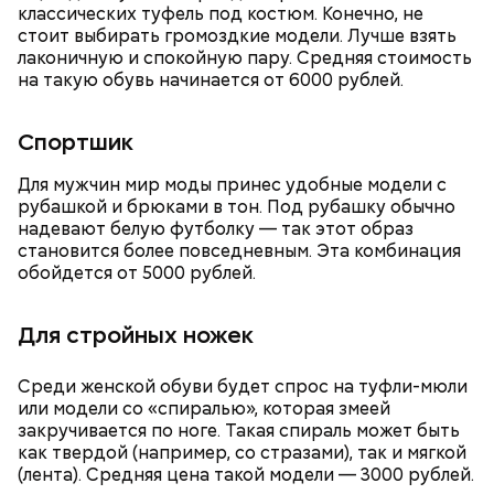
классических туфель под костюм. Конечно, не
стоит выбирать громоздкие модели. Лучше взять
лаконичную и спокойную пару. Средняя стоимость
на такую обувь начинается от 6000 рублей.
Спортшик
— Смешайте сахарную пудру с цитрусовым соком
до однородной массы — у вас получится белая
Для мужчин мир моды принес удобные модели с
глазурь. Ее можно наносить на куличи после их
рубашкой и брюками в тон. Под рубашку обычно
полного остывания. Вместо стандартной
надевают белую футболку — так этот образ
кондитерской посыпки предлагаю использовать
становится более повседневным. Эта комбинация
Жареные кабачки с томатами и
кусочки шоколада и кураги, — добавил собеседник
обойдется от 5000 рублей.
«ВМ».
базиликом
Для стройных ножек
Среди женской обуви будет спрос на туфли-мюли
или модели со «спиралью», которая змеей
закручивается по ноге. Такая спираль может быть
как твердой (например, со стразами), так и мягкой
(лента). Средняя цена такой модели — 3000 рублей.