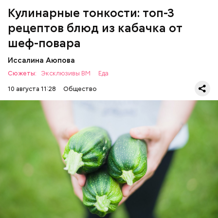
Кулинарные тонкости: топ-3
рецептов блюд из кабачка от
шеф-повара
Иссалина Аюпова
Сюжеты:
Эксклюзивы ВМ
Еда
10 августа 11:28
Общество
Что понадобится:
ЕДА
РЕЦЕПТЫ
Ингредиенты