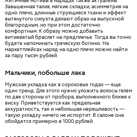
Античные мотивы в нарядах также актуальны.
Глазурь
Для заправки нужно мелко нарезать чеснок и
Завышенная талия, мягкие складки, асимметрия на
смешать его с уксусом, оливковым маслом, сахаром
одно плечо, длинные струящиеся ткани и эффект
и нарезанной веточкой тархуна.
вытянутого силуэта делают образ на выпускной
благородным, но при этом достаточно
комфортным. К образу можно добавить
витиеватый браслет на предплечье. Тогда вы точно
будете напоминать греческую богиню. На
маркетплейсах наряд на одно плечо можно найти
за пару тысяч рублей.
Мальчики, побольше лака
Мужская укладка как в сороковых годах — еще
один тренд. Для этого нужно уложить волосы гелем
— Затем достать подпекшийся до темного цвета
по две стороны от пробора, выполненного ближе к
перец с углей и переложить его в пакет, чтобы
виску. Приветствуется как предельная
кожица стала мягкой. После необходимо снять эту
— Из указанных мною объемов у вас должно
аккуратность, так и небольшая неряшливость —
кожицу с овоща и нарезать. Далее готовые лук,
получиться три кулича среднего размера. Выпекать
такую укладку ничего не испортит. В салоне она
баклажан и кабачок разрезать пополам, а помидор
Диетолог Соломатина объяснила,
их нужно при температуре 180 градусов около 40
обойдется примерно в 1000 рублей.
— на крупные дольки, — рассказал собеседник
как без вреда для здоровья выйти
минут.
«ВМ».
из Великого поста