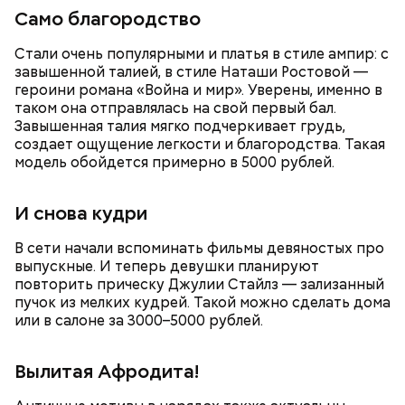
Само благородство
Для глазури нужны:
Стали очень популярными и платья в стиле ампир: с
завышенной талией, в стиле Наташи Ростовой —
— Для сервировки салата необходимо выложить
героини романа «Война и мир». Уверены, именно в
все ингредиенты в чашу, поджарить слайсы сыра
таком она отправлялась на свой первый бал.
на сковороде и выложить их на салат, — дополнил
Завышенная талия мягко подчеркивает грудь,
Белькович.
создает ощущение легкости и благородства. Такая
модель обойдется примерно в 5000 рублей.
И снова кудри
В сети начали вспоминать фильмы девяностых про
выпускные. И теперь девушки планируют
повторить прическу Джулии Стайлз — зализанный
пучок из мелких кудрей. Такой можно сделать дома
или в салоне за 3000–5000 рублей.
Вылитая Афродита!