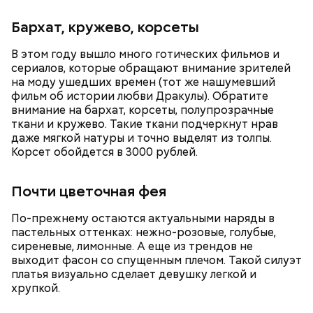
Бархат, кружево, корсеты
В этом году вышло много готических фильмов и
сок апельсина или лимона;
сериалов, которые обращают внимание зрителей
сахарная пудра.
на моду ушедших времен (тот же нашумевший
фильм об истории любви Дракулы). Обратите
внимание на бархат, корсеты, полупрозрачные
ткани и кружево. Такие ткани подчеркнут нрав
Тонкости от шефа:
обжаривать перцы лучше в
даже мягкой натуры и точно выделят из толпы.
самом начале, чтобы они успели стать мягкими.
Корсет обойдется в 3000 рублей.
Почти цветочная фея
По-прежнему остаются актуальными наряды в
пастельных оттенках: нежно-розовые, голубые,
сиреневые, лимонные. А еще из трендов не
выходит фасон со спущенным плечом. Такой силуэт
платья визуально сделает девушку легкой и
хрупкой.