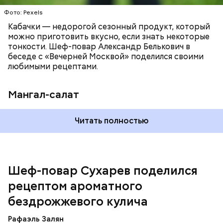
Фото: Pexels
Кабачки — недорогой сезонный продукт, который
можно приготовить вкусно, если знать некоторые
тонкости. Шеф-повар Александр Белькович в
беседе с «Вечерней Москвой» поделился своими
любимыми рецептами.
Мангал-салат
Читать полностью
— Этот вариант кулича не содержит дрожжей,
поэтому люди, которые любят сидеть на диете,
оценят его.
Шеф-повар Сухарев поделился
рецептом ароматного
бездрожжевого кулича
Рафаэль Залян