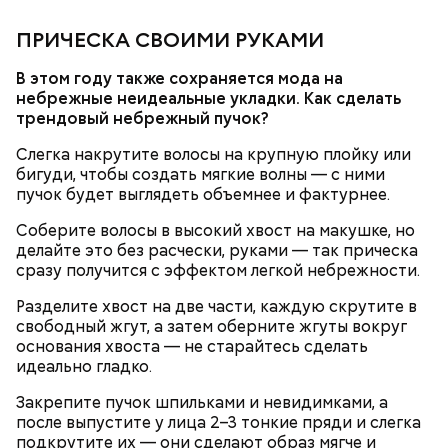
Затем в тесто нужно включить цедру
апельсина и, помешивая массу, вливать в нее
ПРИЧЕСКА СВОИМИ РУКАМИ
цитрусовый сок.
Оливковое масло — 50 мл.
В отдельной посуде нужно смешать муку с
Яблочный уксус — 2 ст. ложки.
В этом году также сохраняется мода на
разрыхлителем, а потом эти компоненты
Тархун — 1 веточка.
небрежные неидеальные укладки. Как сделать
следует объединить с ранее полученной
Чеснок — 2 зубчика.
трендовый небрежный пучок?
масляной основой.
Сахар — 1 ст. ложка.
Слегка накрутите волосы на крупную плойку или
После объединения и тщательного «микса»
бигуди, чтобы создать мягкие волны — с ними
этих ингредиентов, необходимо добавлять
Способ приготовления
пучок будет выглядеть объемнее и фактурнее.
изюм, цукаты, которые вы пожелаете, и снова
взбить. Но не миксером, а ложкой или
Соберите волосы в высокий хвост на макушке, но
кухонной лопаткой, чтобы не измельчить
делайте это без расчески, руками — так прическа
сухофрукты.
сразу получится с эффектом легкой небрежности.
Разделите хвост на две части, каждую скрутите в
свободный жгут, а затем оберните жгуты вокруг
основания хвоста — не старайтесь сделать
идеально гладко.
Закрепите пучок шпильками и невидимками, а
200 граммов сливочного масла;
после выпустите у лица 2–3 тонкие пряди и слегка
1 стакан сахара;
подкрутите их — они сделают образ мягче и
10 граммов ванильного сахара;