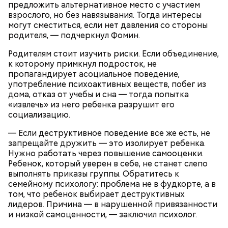
водили хороводы в виноградниках, а юноши
предложить альтернативное место с участием
искали себе невест.
взрослого, но без навязывания. Тогда интересы
могут сместиться, если нет давления со стороны
родителя, — подчеркнул Фомин.
Родителям стоит изучить риски. Если объединение,
к которому примкнул подросток, не
пропагандирует асоциальное поведение,
употребление психоактивных веществ, побег из
дома, отказ от учебы и сна — тогда попытка
«извлечь» из него ребенка разрушит его
социализацию.
Праздник любви
— Если деструктивное поведение все же есть, не
запрещайте дружить — это изолирует ребенка.
Нужно работать через повышение самооценки.
Ребенок, который уверен в себе, не станет слепо
выполнять приказы группы. Обратитесь к
семейному психологу: проблема не в фудкорте, а в
том, что ребенок выбирает деструктивных
лидеров. Причина — в нарушенной привязанности
и низкой самоценности, — заключил психолог.