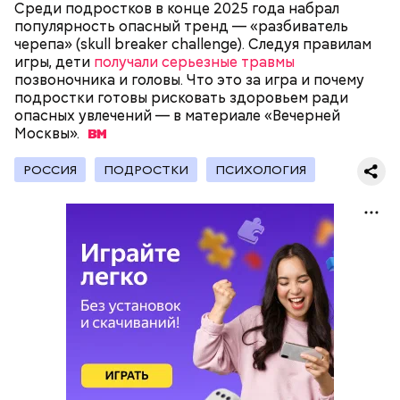
Среди подростков в конце 2025 года набрал
популярность опасный тренд — «разбиватель
черепа» (skull breaker challenge). Следуя правилам
игры, дети
получали серьезные травмы
позвоночника и головы. Что это за игра и почему
День воздушных поцелуев отмечается с 1983 года.
подростки готовы рисковать здоровьем ради
В некоторых молодежных заведениях европейских
опасных увлечений — в материале «Вечерней
стран в этот праздник устраиваются
Москвы».
тематические вечеринки и флешмобы. Кроме того,
отпраздновать эту дату можно, отправив
воздушный поцелуй близкому человеку через
РОССИЯ
ПОДРОСТКИ
ПСИХОЛОГИЯ
социальные сети и мессенджеры.
День «Счастье случается» был инициирован
Тайным обществом счастливых людей, чтобы
напомнить людям, что счастье на самом деле
кроется в мелочах. Отпраздновать этот день
можно, поделившись с другими людьми
счастливыми моментами из своей жизни.