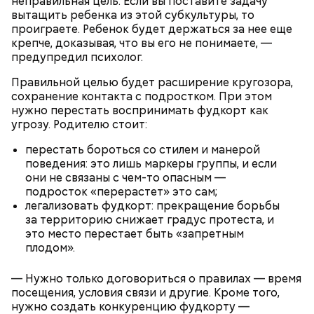
неправильная цель. Если вы поставите задачу
вытащить ребенка из этой субкультуры, то
проиграете. Ребенок будет держаться за нее еще
крепче, доказывая, что вы его не понимаете, —
предупредил психолог.
Правильной целью будет расширение кругозора,
сохранение контакта с подростком. При этом
нужно перестать воспринимать фудкорт как
угрозу. Родителю стоит:
перестать бороться со стилем и манерой
поведения: это лишь маркеры группы, и если
они не связаны с чем-то опасным —
подросток «перерастет» это сам;
Праздник любви, или Ту бе-Ав, отмечается в
легализовать фудкорт: прекращение борьбы
Израиле как местный аналог Дня святого
за территорию снижает градус протеста, и
Валентина. Влюбленные в этот день делают друг
это место перестает быть «запретным
другу сюрпризы, дарят цветы и подарки,
плодом».
устраивают свидания и признаются в своих
чувствах. Праздник уходит корнями в далекое
— Нужно только договориться о правилах — время
прошлое — во времена существования еврейской
посещения, условия связи и другие. Кроме того,
традиции, когда девушки надевали белые платья и
нужно создать конкуренцию фудкорту —