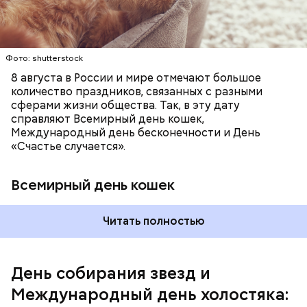
кошачьи магазины и другие заведения.
это возможно, ведь может быть и так, что через год
они уже не будут холостяками.
Фото: shutterstock
8 августа в России и мире отмечают большое
количество праздников, связанных с разными
сферами жизни общества. Так, в эту дату
справляют Всемирный день кошек,
Международный день бесконечности и День
«Счастье случается».
Всемирный день кошек
Читать полностью
Международный день холостяка
День собирания звезд и
Международный день холостяка: