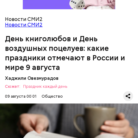
День воздушных поцелуев
Новости СМИ2
Новости СМИ2
День книголюбов и День
воздушных поцелуев: какие
праздники отмечают в России и
мире 9 августа
День «Счастье случается»
Хаджили Овезмурадов
Сюжет:
Праздник каждый день
09 августа 00:01
Общество
В День книголюбов проходят книжные ярмарки,
выставки и распродажи. В библиотеках
организуются поэтические вечера и групповые
чтения, а писатели презентуют свои новые работы.
Отметить эту дату можно и самостоятельно,