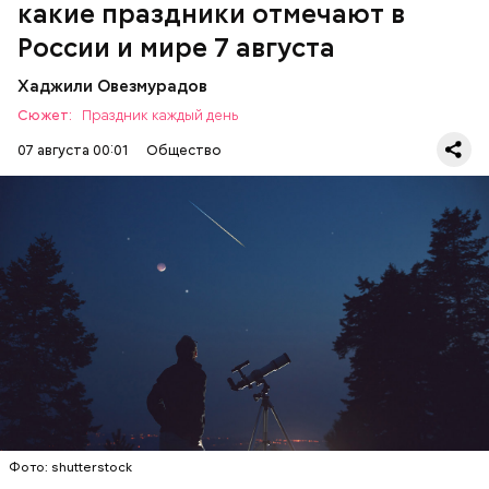
какие праздники отмечают в
России и мире 7 августа
Хаджили Овезмурадов
Сюжет:
Праздник каждый день
07 августа 00:01
Общество
День собирания звезд учрежден в честь
метеорного потока Персеиды, который ежегодно
можно наблюдать в августе. Все любители
смотреть на звездопад 7 августа выезжают за
город — в местность, где нет светового
ЕДА
ПРАЗДНИКИ
ЗВЕЗДОПАД
загрязнения и где можно невооруженным глазом
СЛАДОСТИ
АСТРОНОМИЯ
наблюдать за падающими звездами.
Фото: shutterstock