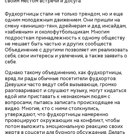
своим местом встречи и досуга.
Фудкортницы стали не только трендом, но и еще
одним молодежным движением. Они пришли на
смену «винишко-тян», дрейнерам и дед инсайдам,
«забивным» и околофутбольщикам. Многим
подросткам принадлежность к одному обществу
не мешает быть частью и других сообществ.
Объединение с другими позволяет им реализовать
себя, свои интересы и увлечения, а также заявить о
себе.
Однако такому объединению, как фудкортницы,
вряд ли рады обычные посетители фудкортов.
Девушки часто ведут себя вызывающе, громко
разговаривают и слушают музыку, могут кидаться
едой или приставать к незнакомым людям с
вопросами, пытаясь записать происходящее на
видео. Многие, кто с ними столкнулись,
утверждают, что фудкортницы намеренно
провоцируют окружающих на конфликт, чтобы
потом выложить эмоциональную реакцию своих
жертв в соцсети для бурного обсуждения. Делать