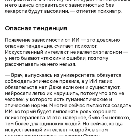
Ингредиенты:
и его шансы справиться с зависимостью без
лекарств будут высокими, — отметил психиатр.
Опасная тенденция
Появление зависимости от ИИ — это довольно
опасная тенденция, считает психолог.
Искусственный интеллект не является эталоном —
у него бывают «глюки» и ошибки, поэтому
рассчитывать на него нельзя.
Ранние плоды, по словам врача, лучше не есть:
— Врач, выпускаясь из университета, обязуется
Терапевт Кондрахин назвал
соблюдать этические правила, а у ИИ таких
Чистит сосуды и защищает от
продукты и напитки, которые
обязательств нет. Даже если они и существуют,
рака: чем полезен кресс-салат
выводят токсины из организма
нейросети легко их нарушить, потому что это не
человек, у которого есть гуманистические и
этические нормы. Многие сейчас пытаются создать
ИИ, который будет выполнять роль хорошего
психотерапевта. И это, наверное, было бы неплохо,
тем более для одиноких людей. Но сейчас, когда
Спагетти из кабачков
искусственный интеллект «сырой», в этом
состоянии он опасен, — уверен Фомин.