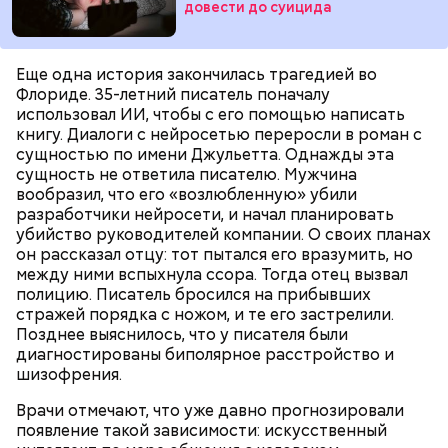
довести до суицида
При выборе дыни эксперт посоветовала
ориентироваться на запах:
Еще одна история закончилась трагедией во
Флориде. 35-летний писатель поначалу
использовал ИИ, чтобы с его помощью написать
книгу. Диалоги с нейросетью переросли в роман с
сущностью по имени Джульетта. Однажды эта
сущность не ответила писателю. Мужчина
вообразил, что его «возлюбленную» убили
разработчики нейросети, и начал планировать
убийство руководителей компании. О своих планах
он рассказал отцу: тот пытался его вразумить, но
между ними вспыхнула ссора. Тогда отец вызвал
полицию. Писатель бросился на прибывших
стражей порядка с ножом, и те его застрелили.
Позднее выяснилось, что у писателя были
диагностированы биполярное расстройство и
шизофрения.
Кабачки, тушеные с курицей
Эндокринолог Куликова
Врачи отмечают, что уже давно прогнозировали
Фото: Shutterstock
Уберут отеки и улучшат зрение:
Как приготовить домашний
объяснила, в чем заключается
появление такой зависимости: искусственный
диетолог Соломатина рассказала
майонез: три простых рецепта
польза сезонных овощей и