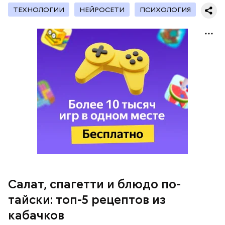
с сахарным диабетом;
ТЕХНОЛОГИИ
НЕЙРОСЕТИ
ПСИХОЛОГИЯ
лишним весом.
кабачок;
петрушка;
чеснок;
оливковое масло;
соль.
Салат, спагетти и блюдо по-
Однако диетолог предупредила: не для всех дыня
тайски: топ-5 рецептов из
может быть полезна. В первую очередь ее стоит
есть с осторожностью людям:
кабачков