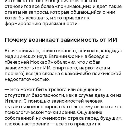
интеллект по мере общения с человеком
о пользе кабачков
фруктов
становится все более «понимающим» и дает такие
ответы на запросы, которые общающийся с ним
хотел бы услышать, и это приводит к
формированию привязанности.
Как выбрать дыню
Почему возникает зависимость от ИИ
Врач-психиатр, психотерапевт, психолог, кандидат
медицинских наук Евгений Фомин в беседе с
«Вечерней Москвой» объяснил, что любая
зависимость (от ИИ, спиртного, наркотиков и
прочего) всегда связана с какой-либо психической
недостаточностью.
Противень ставится в духовку, разогретую до 180–
— Это может быть тревога или ощущение
190 градусов. Спагетти из кабачка нужно запекать
отсутствия безопасности, как в случае девушки из
25–30 минут.
Италии. С помощью зависимостей человек
пытается компенсировать то, чего ему не хватает с
психологической точки зрения. Ощущение
собственной никчемности, страха перед будущим,
плохое настроение — все это приводит к