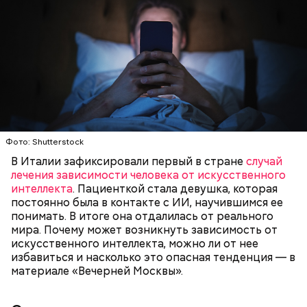
Фото: Shutterstock
В Италии зафиксировали первый в стране
случай
— Есть опасность, что гнилостные процессы
лечения зависимости человека от искусственного
распространились по всему плоду. Ей можно
Все в противне заливается сливками. По вкусу
интеллекта
. Пациенткой стала девушка, которая
отравиться.
можно добавить соль и перец. Сверху блюдо
постоянно была в контакте с ИИ, научившимся ее
присыпают свежим базиликом и отправляют в
понимать. В итоге она отдалилась от реального
духовку на 15 минут.
мира. Почему может возникнуть зависимость от
искусственного интеллекта, можно ли от нее
избавиться и насколько это опасная тенденция — в
материале «Вечерней Москвы».