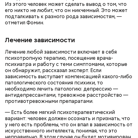
Из этого человек может сделать вывод о том, что
его никто не любит, что он никчемный. Это может
кабачок;
подталкивать к разного рода зависимостям, —
брынза;
отметил Фомин.
растительное масло;
помидоры черри либо грунтовые.
Лечение зависимости
Лечение любой зависимости включает в себя
психотропную терапию, посещение врача-
психиатра и работу с теми симптомами, которые
он обнаружит, рассказал эксперт. Если
зависимость выступает компенсацией какого-либо
беременным, кормящим женщинам;
патологического состояния психики, то
людям с ослабленной иммунной системой;
необходимо лечить патологию: депрессию —
пожилым;
антидепрессантами, тревожное расстройство —
детям.
противотревожными препаратами.
— Есть более мягкий психотерапевтический
вариант: человек должен осознать и признать, что
у него есть проблемы, что он впал в зависимость от
искусственного интеллекта, понимая, что это
неправильно. В этом случае он будет мотивирован,