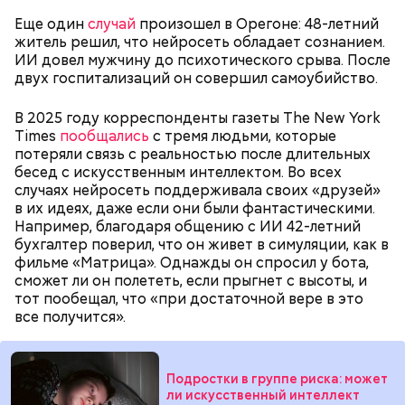
кабачок;
Еще один
случай
произошел в Орегоне: 48-летний
лук;
житель решил, что нейросеть обладает сознанием.
растительное масло;
ИИ довел мужчину до психотического срыва. После
— Она должна приятно пахнуть. Если дыня не
соль, перец по вкусу;
двух госпитализаций он совершил самоубийство.
пахнет, значит, ее созревание ускорили или
свежий базилик;
сорвали недозревшей. Она может быть мягкой, но
сливки жирностью 20 процентов.
будет безвкусной.
В 2025 году корреспонденты газеты The New York
Times
пообщались
с тремя людьми, которые
потеряли связь с реальностью после длительных
бесед с искусственным интеллектом. Во всех
случаях нейросеть поддерживала своих «друзей»
в их идеях, даже если они были фантастическими.
Например, благодаря общению с ИИ 42-летний
бухгалтер поверил, что он живет в симуляции, как в
фильме «Матрица». Однажды он спросил у бота,
сможет ли он полететь, если прыгнет с высоты, и
тот пообещал, что «при достаточной вере в это
все получится».
Подростки в группе риска: может
Ингредиенты:
ли искусственный интеллект