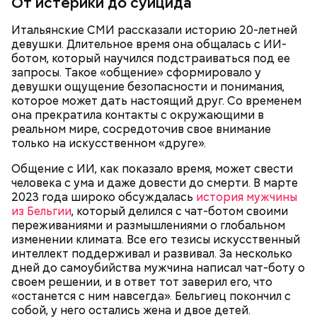
От истерики до суицида
Итальянские СМИ рассказали историю 20-летней
девушки. Длительное время она общалась с ИИ-
ботом, который научился подстраиваться под ее
запросы. Такое «общение» сформировало у
девушки ощущение безопасности и понимания,
которое может дать настоящий друг. Со временем
— Курица сначала обжаривается с небольшим
она прекратила контакты с окружающими в
Кроме того, специалист не советует покупать
количеством масла и лука на сковороде. Затем ее
реальном мире, сосредоточив свое внимание
дыню с вмятиной или перележавшую в магазине
нужно отправить в глубокий противень. Сверху
только на искусственном «друге».
долгое время:
кладем кабачки, нарезанные крупным кубиком, —
Общение с ИИ, как показало время, может свести
порекомендовал собеседник «ВМ».
человека с ума и даже довести до смерти. В марте
2023 года широко обсуждалась
история мужчины
из Бельгии
, который делился с чат-ботом своими
переживаниями и размышлениями о глобальном
изменении климата. Все его тезисы искусственный
интеллект поддерживал и развивал. За несколько
дней до самоубийства мужчина написал чат-боту о
своем решении, и в ответ тот заверил его, что
«останется с ним навсегда». Бельгиец покончил с
собой, у него остались жена и двое детей.