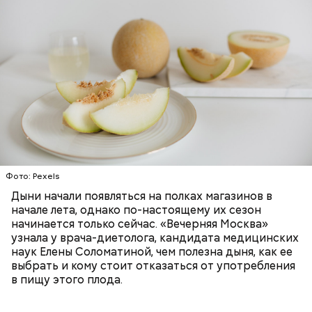
старение и развитие ряда опасных
заболеваний;
Дыня содержит много структурированной
бета-каротин (провитамин А) — отвечает за
жидкости, поэтому организму не нужно тратить
поддержание иммунитета, зрения и
много энергии, чтобы ее усвоить, рассказала
необходим для обновления кожи. Дыня
доктор. Кроме того, этот плод богат витаминами и
«делает пилинг изнутри», обновляет
минералами. Так, в дыне содержатся:
слизистые оболочки органов. А еще именно
ЗДОРОВЬЕ
ПРАВИЛЬНОЕ ПИТАНИЕ
бета-каротин обеспечивает дыне желтый
ОВОЩИ
ЛЕТО
ФРУКТЫ
цвет;
лютеин и зеаксантин — эти каротиноиды
отлично поддерживают наше зрение;
калий — оказывает мочегонное действие,
Фото: Pexels
поддерживает сердечно-сосудистую
систему и предотвращает скачки давления;
Дыни начали появляться на полках магазинов в
магний — помогает калию и не дает сосудам
начале лета, однако по-настоящему их сезон
спазмироваться.
начинается только сейчас. «Вечерняя Москва»
узнала у врача-диетолога, кандидата медицинских
наук Елены Соломатиной, чем полезна дыня, как ее
выбрать и кому стоит отказаться от употребления
в пищу этого плода.