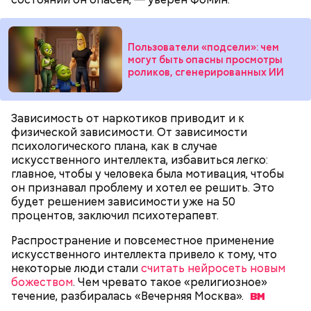
Пользователи «подсели»: чем
— В дыне содержится много сахара, который
могут быть опасны просмотры
представлен фруктозой. С одной стороны — это
роликов, сгенерированных ИИ
хорошо, потому что дает энергию. Но важно
помнить, что сладкими дынями не нужно сильно
увлекаться, так же как и арбузами, людям с
сахарным диабетом и лишним весом, —
Зависимость от наркотиков приводит и к
подчеркнула доктор.
физической зависимости. От зависимости
психологического плана, как в случае
искусственного интеллекта, избавиться легко:
главное, чтобы у человека была мотивация, чтобы
он признавал проблему и хотел ее решить. Это
будет решением зависимости уже на 50
— Кабачки, порезанные кубиками, нужно легко
процентов, заключил психотерапевт.
обжарить на сковороде. К ним добавляются зелень
петрушки, чеснок, соль и оливковое масло.
Распространение и повсеместное применение
Получается очень вкусно, — поделился рецептом
искусственного интеллекта привело к тому, что
Копылов.
некоторые люди стали
считать нейросеть новым
божеством
. Чем чревато такое «религиозное»
течение, разбиралась «Вечерняя
Москва».