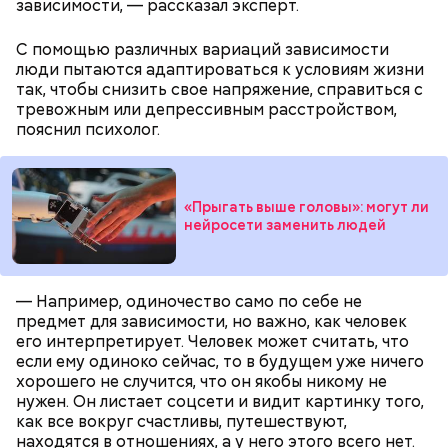
зависимости, — рассказал эксперт.
Также не нужно есть дыню до корки, потому что
именно там скапливаются нитраты. И важно
С помощью различных вариаций зависимости
тщательно ее мыть, чтобы не отравиться, добавила
люди пытаются адаптироваться к условиям жизни
собеседница «ВМ».
так, чтобы снизить свое напряжение, справиться с
тревожным или депрессивным расстройством,
пояснил психолог.
— Кабачки нужно натереть длинными слайсами
(это можно сделать на специальной терке),
похожими на спагетти, и уложить в противень.
«Прыгать выше головы»: могут ли
Дальше нужно добавить немного растительного
нейросети заменить людей
масла, соль, а сверху бросить хаотично
порезанную брынзу. Затем добавляются помидоры
черри или грунтовые, — рассказал шеф-повар.
— Например, одиночество само по себе не
предмет для зависимости, но важно, как человек
его интерпретирует. Человек может считать, что
если ему одиноко сейчас, то в будущем уже ничего
— Там может содержаться огромное количество
хорошего не случится, что он якобы никому не
нитратов, которое вызовет головокружение,
нужен. Он листает соцсети и видит картинку того,
гипоксию и ухудшение физического состояния, —
как все вокруг счастливы, путешествуют,
предостерегла Соломатина.
находятся в отношениях, а у него этого всего нет.