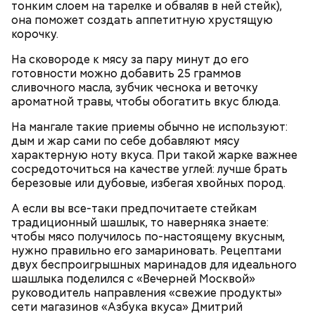
тонким слоем на тарелке и обваляв в ней стейк),
она поможет создать аппетитную хрустящую
корочку.
На сковороде к мясу за пару минут до его
готовности можно добавить 25 граммов
Праздник любви
сливочного масла, зубчик чеснока и веточку
ароматной травы, чтобы обогатить вкус блюда.
На мангале такие приемы обычно не используют:
дым и жар сами по себе добавляют мясу
характерную ноту вкуса. При такой жарке важнее
сосредоточиться на качестве углей: лучше брать
березовые или дубовые, избегая хвойных пород.
А если вы все-таки предпочитаете стейкам
традиционный шашлык, то наверняка знаете:
чтобы мясо получилось по-настоящему вкусным,
нужно правильно его замариновать. Рецептами
двух беспроигрышных маринадов для идеального
шашлыка поделился с «Вечерней Москвой»
День воздушных поцелуев отмечается с 1983 года.
руководитель направления «свежие продукты»
В некоторых молодежных заведениях европейских
сети магазинов «Азбука вкуса» Дмитрий
стран в этот праздник устраиваются