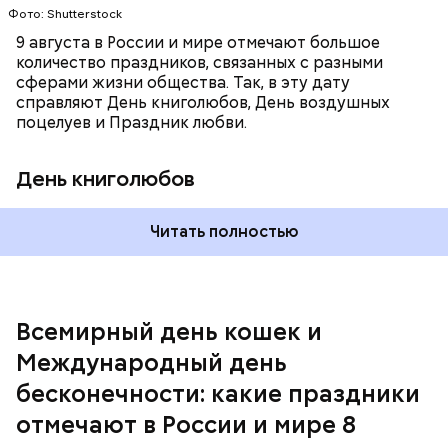
В этот праздник люди едят не только малину со
Фото: Shutterstock
этот праздник организуются тематические лекции
сливками, но и другие десерты на основе этих
по математике и философии, а также проводят
9 августа в России и мире отмечают большое
двух ингредиентов. Их можно купить в магазине
выставки на тему бесконечности.
количество праздников, связанных с разными
или сделать самостоятельно вместе со своими
сферами жизни общества. Так, в эту дату
родными и близкими.
справляют День книголюбов, День воздушных
поцелуев и Праздник любви.
День книголюбов
Читать полностью
Всемирный день кошек и
Международный день бесконечности
Международный день
День малины со сливками
бесконечности: какие праздники
отмечают в России и мире 8