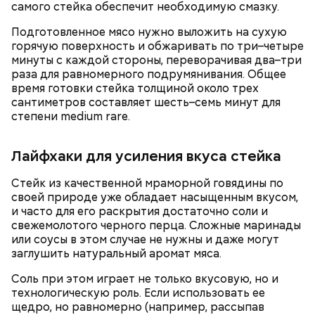
самого стейка обеспечит необходимую смазку.
Подготовленное мясо нужно выложить на сухую
горячую поверхность и обжаривать по три–четыре
минуты с каждой стороны, переворачивая два–три
раза для равномерного подрумянивания. Общее
время готовки стейка толщиной около трех
сантиметров составляет шесть–семь минут для
Праздник любви, или Ту бе-Ав, отмечается в
степени medium rare.
Израиле как местный аналог Дня святого
Валентина. Влюбленные в этот день делают друг
другу сюрпризы, дарят цветы и подарки,
Лайфхаки для усиления вкуса стейка
устраивают свидания и признаются в своих
чувствах. Праздник уходит корнями в далекое
Стейк из качественной мраморной говядины по
прошлое — во времена существования еврейской
своей природе уже обладает насыщенным вкусом,
традиции, когда девушки надевали белые платья и
и часто для его раскрытия достаточно соли и
водили хороводы в виноградниках, а юноши
свежемолотого черного перца. Сложные маринады
искали себе невест.
или соусы в этом случае не нужны и даже могут
заглушить натуральный аромат мяса.
Соль при этом играет не только вкусовую, но и
технологическую роль. Если использовать ее
щедро, но равномерно (например, рассыпав