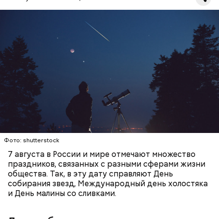
День собирания звезд учрежден в честь
метеорного потока Персеиды, который ежегодно
можно наблюдать в августе. Все любители
смотреть на звездопад 7 августа выезжают за
город — в местность, где нет светового
ЕДА
ПРАЗДНИКИ
ЗВЕЗДОПАД
загрязнения и где можно невооруженным глазом
СЛАДОСТИ
АСТРОНОМИЯ
наблюдать за падающими звездами.
Фото: shutterstock
7 августа в России и мире отмечают множество
праздников, связанных с разными сферами жизни
общества. Так, в эту дату справляют День
собирания звезд, Международный день холостяка
и День малины со сливками.