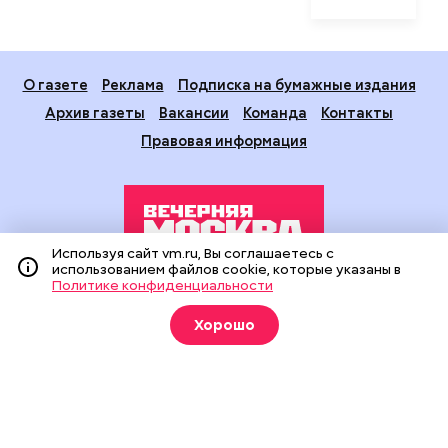
О газете
Реклама
Подписка на бумажные издания
Архив газеты
Вакансии
Команда
Контакты
Правовая информация
Используя сайт vm.ru, Вы соглашаетесь с
использованием файлов cookie, которые указаны в
Политике конфиденциальности
Издание создано при финансовой поддержке Департамента
средств массовой информации и рекламы города Москвы.
Хорошо
На сайте применяются рекомендательные технологии
(информационные технологии предоставления информации
на основе сбора, систематизации и анализа сведений,
относящихся к предпочтениям пользователей сети
«Интернет», находящихся на территории Российской
Федерации).
Сетевое издание "Вечерняя Москва" (18+) зарегистрировано