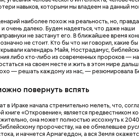
потери навыков, которыми мы владеем на данный мо
ик любви
енарий наиболее похож на реальность, но, правда
 и очень далеко. Будем надеяться, что даже наши
правнуки не застанут его. В ближайшее время кон
означно не стоит. Кто бы что ни говорил, какие бы
ткрывали календарь Майя, Нострадамус, библейск
ния либо кто-либо из современных пророков — на
остаться на своем месте и жить в этом мире даль
лохо — решать каждому из нас, — резюмировала Б
можно повернуть вспять
ат в Ираке начала стремительно мелеть, что, согл
стье случается» был инициирован Тайным общест
й книге «Откровение», является предвестником ко
х людей, чтобы напомнить людям, что счастье на 
ительно, она может полностью иссохнуть к 2040
 мелочах. Отпраздновать этот день можно, подели
библейскому пророчеству, на ее обмелевшее рус
юдьми счастливыми моментами из своей жизни.
стока, и начнется Армагеддон, а вся Земля окажетс