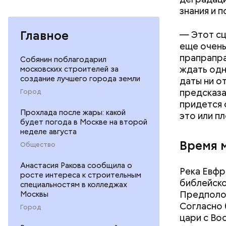
знания и 
Праздн
Главное
— Этот сц
еще очень
прапрапра
Собянин поблагодарил
ждать одн
московских строителей за
создание лучшего города земли
даты ни о
предсказа
Город
придется 
Прохлада после жары: какой
это или п
будет погода в Москве на второй
неделе августа
Время 
Общество
Анастасия Ракова сообщила о
Река Евфр
росте интереса к строительным
День «Сча
библейско
специальностям в колледжах
счастливы
Предполож
Москвы
кроется в
Согласно 
Город
другими л
цари с Во