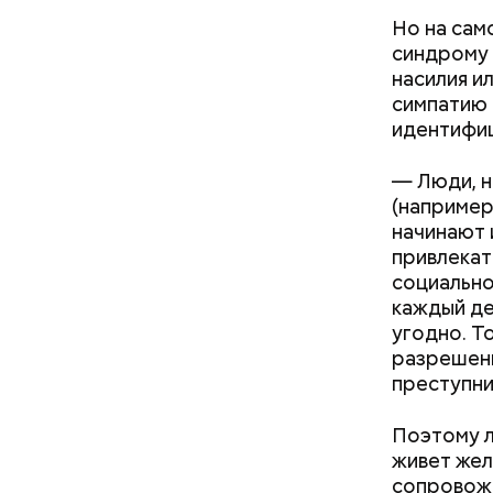
Но на сам
синдрому 
насилия и
симпатию 
идентифи
— Люди, н
(например
начинают 
привлекат
социально
каждый де
угодно. Т
разрешени
преступни
Поэтому л
живет жел
сопровожд