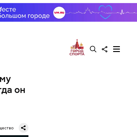
ему
гда он
щество