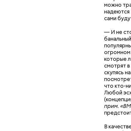
можно тра
надеются н
сами буду
— И не ст
банальный
популярны
огромном 
которые л
смотрят в
скупясь н
посмотрет
что кто-ни
Любой эсх
(концепци
прим. «ВМ
Праздник 
предстоит
аналог Дн
другу сюр
В качеств
признаютс