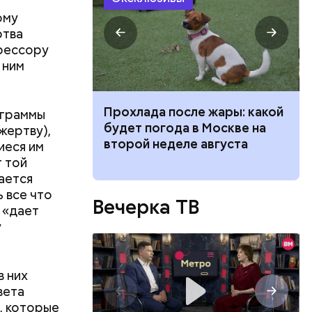
ому
ртва
грессору
 ним
 для
Прохлада после жары: какой
ограммы
моложения:
будет погода в Москве на
жертву),
рдины
второй неделе августа
иеся им
 той
ается
 все что
Вечерка ТВ
й «дает
у
в них
вета
, которые