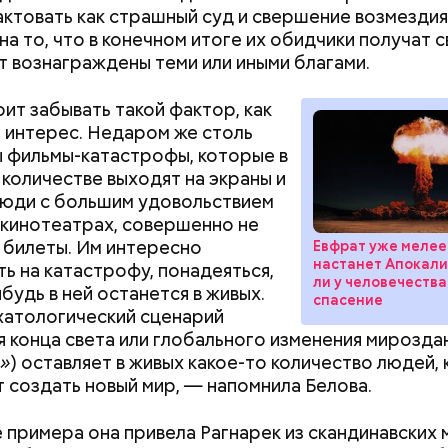
ктовать как страшный суд и свершение возмездия
а то, что в конечном итоге их обидчики получат с
т вознаграждены теми или иными благами.
оит забывать такой фактор, как
 интерес. Недаром же столь
 фильмы-катастрофы, которые в
количестве выходят на экраны и
юди с большим удовольствием
 кинотеатрах, совершенно не
а билеты. Им интересно
Евфрат уже мелее
настанет Апокали
ь на катастрофу, понадеяться,
ли у человечества
будь в ней останется в живых.
спасение
атологический сценарий
я конца света или глобального изменения мирозда
Как поменять батареи дома и
Как получить до
»
) оставляет в живых какое-то количество людей,
не получить штраф
рублей от госу
любви, или Ту бе-Ав, отмечается в Израиле как ме
 создать новый мир, — напомнила Белова.
трудной ситуац
я святого Валентина. Влюбленные в этот день дел
претендовать и
призы, дарят цветы и подарки, устраивают свидан
е примера она привела Рагнарек из скандинавских 
документы
я в своих чувствах. Праздник уходит корнями в да