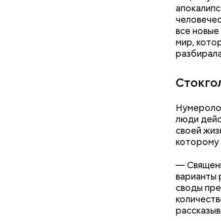
апокалипс
человечес
все новые 
мир, кото
разбирала
Стокго
Нумеролог
люди дейс
своей жиз
которому 
— Священн
варианты 
своды пре
количеств
рассказыв