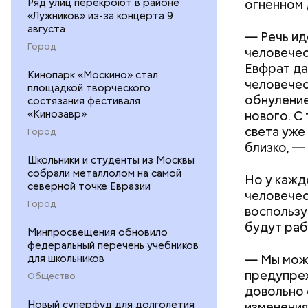
Ряд улиц перекроют в районе
огненном 
«Лужников» из-за концерта 9
августа
— Речь ид
Город
человечес
Евфрат да
День возд
Кинопарк «Москино» стал
человечес
площадкой творческого
молодежны
обнуление
состязания фестиваля
устраиваю
«Кинозавр»
нового. С
отпраздно
света уже
Город
близкому 
близко, —
Школьники и студенты из Москвы
собрали металлолом на самой
Но у каждо
северной точке Евразии
человечес
Город
воспользую
будут раб
Минпросвещения обновило
федеральный перечень учебников
для школьников
— Мы може
предупреж
Общество
довольно 
Новый суперфуд для долголетия
изменения