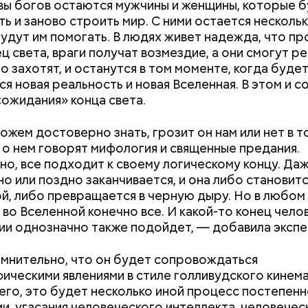
вы богов остаются мужчины и женщины, которые 
 во времена существования еврейской традиции,
ь и заново строить мир. С ними остается нескольк
адевали белые платья и водили хороводы в виногр
удут им помогать. В людях живет надежда, что п
али себе невест.
ец света, враги получат возмездие, а они смогут р
го захотят, и останутся в том моменте, когда буде
ся новая реальность и новая Вселенная. В этом и с
ожидания» конца света.
ожем достоверно знать, грозит он нам или нет в т
 о нем говорят мифология и священные предания.
но, все подходит к своему логическому концу. Да
но или поздно заканчивается, и она либо становит
й, либо превращается в черную дыру. Но в любом
: во Вселенной конечно все. И какой-то конец чел
ии однозначно также подойдет, — добавила экспе
мнительно, что он будет сопровождаться
ическими явлениями в стиле голливудского кинем
его, это будет несколько иной процесс постепен
и, угасания человеческого интеллекта, человечес