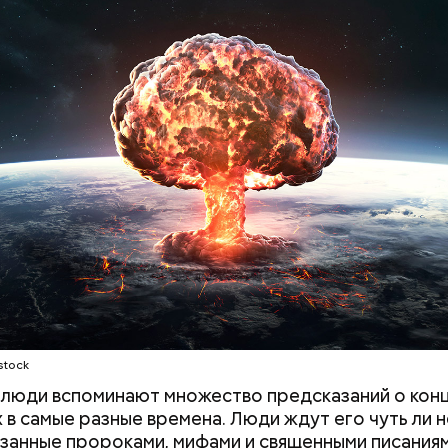
stock
люди вспоминают множество предсказаний о конц
 в самые разные времена. Люди ждут его чуть ли 
казанные пророками, мифами и священными писания