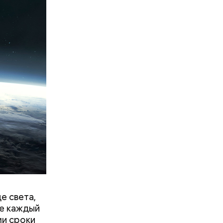
е света,
не каждый
ми сроки