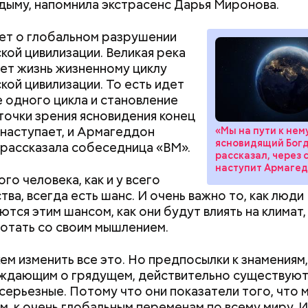
дыму, напомнила экстрасенс Дарья Миронова.
ет о глобальном разрушении
кой цивилизации. Великая река
ет жизнь жизненному циклу
ушных поцелуев отмечается с 1983 года. В некото
кой цивилизации. То есть идет
х заведениях европейских стран в этот праздник
 одного цикла и становление
тся тематические вечеринки и флешмобы. Кроме 
 точки зрения ясновидения конец
вать эту дату можно, отправив воздушный поцел
 наступает, и Армагеддон
«Мы на пути к нем
человеку через социальные сети и мессенджеры.
ясновидящий Бог
 рассказала собеседница «ВМ».
рассказал, через 
наступит Армаге
го человека, как и у всего
тва, всегда есть шанс. И очень важно то, как люди
тся этим шансом, как они будут влиять на климат,
отать со своим мышлением.
м изменить все это. Но предпосылки к знамениям,
дающим о грядущем, действительно существуют.
серьезные. Потому что они показатели того, что м
м, к очень глобальным переменам по всему миру. И