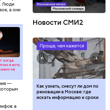
. Люди
вое, а они
Новости СМИ2
Проще, чем кажется
т: когда
псис и есть
 шанс на
ния —
 100 тысяч
Как узнать, снесут ли дом по
 которым
дарства при
реновации в Москве: где
стный
ии: кто может
искать информацию и сроки
ают друг
 какие нужны
ия и
мифов: в
лекое