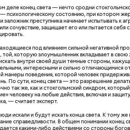
ом деле конец света — нечто сродни стокгольмск
— психологическому состоянию, при котором же
ли заложник преступника начинает испытывать к а
или сочувствие, защищает его или пытается себя с
цировать.
Стресс живет в теле: четыре
Новый суперфуд
аходящиеся под влиянием сильной негативной пр
простые техники, которые
долголетия и о
, той, которую злоумышленник вкладывает в свою 
помогут снизить тревогу
чем полезны са
искать внутри своей души темные стороны, кажущ
ельными, интересными и сильно отличающимися от
й манеры поведения, которой человек придержив
нь. По сути, конец света — это разрешение делать
очно так же, как и стокгольмский синдром, которы
е» человеку на любые действия, включая и защит
ка, — считает эксперт.
юди искали и будут искать конца света. К тому же 
ание справедливости. В общем понимании конец с
ается какими-либо действиями со стороны богов