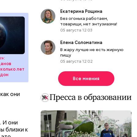
Екатерина Рощина
Без огонька работаем,
товарищи, нет энтузиазма!
05 августа 12:03
рых
Елена Соломатина
того,
В жару лучше не есть жирную
уй
пищу
у»:
05 августа 12:02
данов
сколько лет
ддон
Все мнения
 как они
 И они
ы близки к
 это