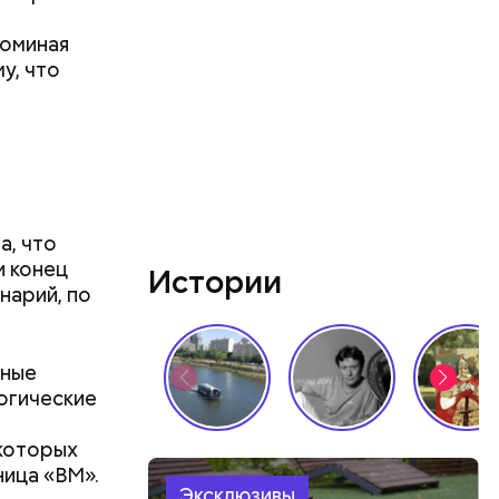
поминая
у, что
а
а, что
и конец
Истории
нарий, по
зные
логические
 которых
ница «ВМ».
Эксклюзивы