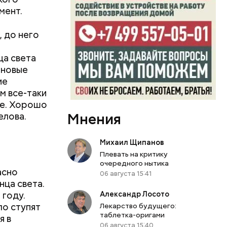
мент.
, до него
ца света
 новые
ие
м все-таки
ше. Хорошо
Мнения
елова.
Михаил Щипанов
Плевать на критику
очередного нытика
асно
06 августа 15:41
вом
нца света.
самом деле
Александр Лосото
 году.
вшись с
Лекарство будущего:
ло ступят
таблетка-оригами
я в
06 августа 15:40