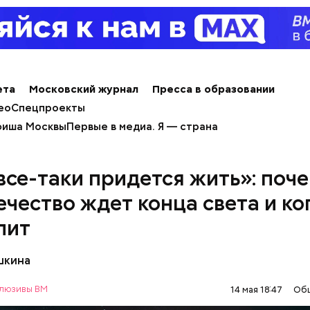
ета
Московский журнал
Пресса в образовании
ео
Спецпроекты
иша Москвы
Первые в медиа. Я — страна
все-таки придется жить»: поч
ечество ждет конца света и ко
пит
шкина
люзивы ВМ
14 мая 18:47
Об