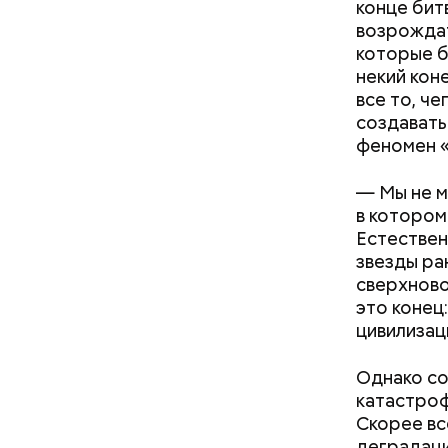
конце бит
прошлое —
возрождат
девушки н
которые б
юноши иск
некий кон
все то, че
создавать
феномен «
— Мы не м
в котором
Естествен
звезды ра
сверхново
это конец
цивилизац
Однако со
катастроф
Скорее вс
деградаци