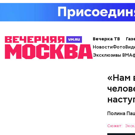
Вечерка ТВ
Газ
Новости
Фото
Вид
Эксклюзивы ВМ
Аф
«Нам 
челов
насту
Полина Па
Сюжет:
Экск