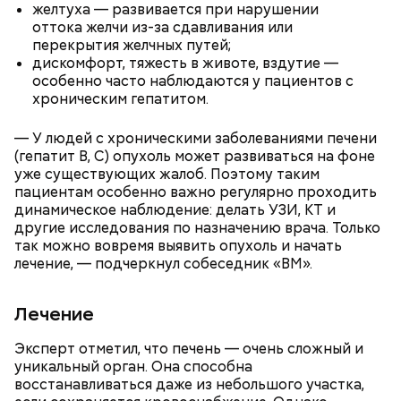
желтуха — развивается при нарушении
оттока желчи из-за сдавливания или
перекрытия желчных путей;
дискомфорт, тяжесть в животе, вздутие —
особенно часто наблюдаются у пациентов с
хроническим гепатитом.
— У людей с хроническими заболеваниями печени
(гепатит B, C) опухоль может развиваться на фоне
уже существующих жалоб. Поэтому таким
пациентам особенно важно регулярно проходить
динамическое наблюдение: делать УЗИ, КТ и
другие исследования по назначению врача. Только
так можно вовремя выявить опухоль и начать
лечение, — подчеркнул собеседник «ВМ».
Праздник любви, или Ту бе-Ав, отмечается в
Лечение
Израиле как местный аналог Дня святого
Валентина. Влюбленные в этот день делают друг
другу сюрпризы, дарят цветы и подарки,
Эксперт отметил, что печень — очень сложный и
устраивают свидания и признаются в своих
уникальный орган. Она способна
чувствах. Праздник уходит корнями в далекое
восстанавливаться даже из небольшого участка,