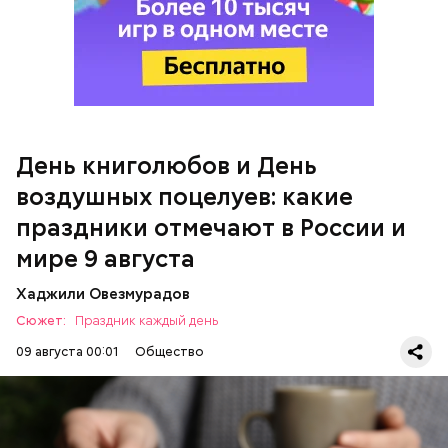
День воздушных поцелуев
День книголюбов и День
воздушных поцелуев: какие
праздники отмечают в России и
мире 9 августа
День «Счастье случается»
Хаджили Овезмурадов
Сюжет:
Праздник каждый день
09 августа 00:01
Общество
В День книголюбов проходят книжные ярмарки,
выставки и распродажи. В библиотеках
организуются поэтические вечера и групповые