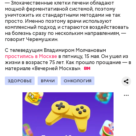
— Злокачественные клетки печени обладают
мощной ферментативной системой, поэтому
уничтожить их стандартными методами не так
просто. Именно поэтому врачи используют
комплексный подход и стараются воздействовать
на болезнь сразу по нескольким направлениям, —
говорит Черемушкин.
День воздушных поцелуев отмечается с 1983 года.
В некоторых молодежных заведениях европейских
С телеведущим Владимиром Молчановым
стран в этот праздник устраиваются
простились в Москве
в пятницу, 15 мая. Он ушел из
тематические вечеринки и флешмобы. Кроме того,
жизни в возрасте 75 лет. Как прошло прощание — в
отпраздновать эту дату можно, отправив
материале «Вечерней
Москвы».
воздушный поцелуй близкому человеку через
социальные сети и мессенджеры.
ЗДОРОВЬЕ
ВРАЧИ
ОНКОЛОГИЯ
День «Счастье случается» был инициирован
Тайным обществом счастливых людей, чтобы
напомнить людям, что счастье на самом деле
кроется в мелочах. Отпраздновать этот день
можно, поделившись с другими людьми
счастливыми моментами из своей жизни.