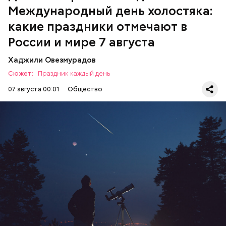
Международный день холостяка:
какие праздники отмечают в
России и мире 7 августа
Хаджили Овезмурадов
Сюжет:
Праздник каждый день
07 августа 00:01
Общество
День собирания звезд учрежден в честь
метеорного потока Персеиды, который ежегодно
можно наблюдать в августе. Все любители
смотреть на звездопад 7 августа выезжают за
город — в местность, где нет светового
ЕДА
ПРАЗДНИКИ
ЗВЕЗДОПАД
загрязнения и где можно невооруженным глазом
СЛАДОСТИ
АСТРОНОМИЯ
наблюдать за падающими звездами.