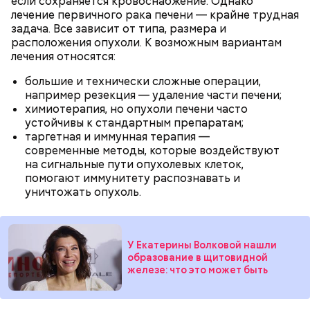
прошлое — во времена существования еврейской
если сохраняется кровоснабжение. Однако
традиции, когда девушки надевали белые платья и
лечение первичного рака печени — крайне трудная
водили хороводы в виноградниках, а юноши
задача. Все зависит от типа, размера и
искали себе невест.
расположения опухоли. К возможным вариантам
лечения относятся:
большие и технически сложные операции,
например резекция — удаление части печени;
химиотерапия, но опухоли печени часто
устойчивы к стандартным препаратам;
таргетная и иммунная терапия —
современные методы, которые воздействуют
на сигнальные пути опухолевых клеток,
помогают иммунитету распознавать и
уничтожать опухоль.
Праздник любви
У Екатерины Волковой нашли
образование в щитовидной
железе: что это может быть