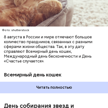
некоторых странах в эту дату открываются
КОШКИ
ПСИХОЛОГИЯ
вечеринки, играют в видеоигры и проводят время,
специальные парки для выгуливания котов,
наслаждаясь свободой и независимостью, пока
кошачьи магазины и другие заведения.
это возможно, ведь может быть и так, что через год
они уже не будут холостяками.
Фото: shutterstock
8 августа в России и мире отмечают большое
количество праздников, связанных с разными
сферами жизни общества. Так, в эту дату
справляют Всемирный день кошек,
Международный день бесконечности и День
«Счастье случается».
Всемирный день кошек
Читать полностью
Международный день холостяка
День собирания звезд и