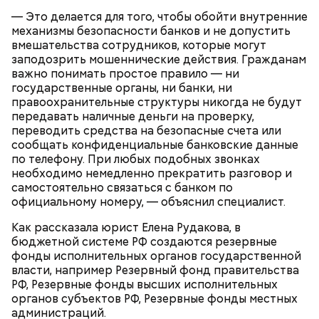
— Это делается для того, чтобы обойти внутренние
механизмы безопасности банков и не допустить
вмешательства сотрудников, которые могут
заподозрить мошеннические действия. Гражданам
важно понимать простое правило — ни
государственные органы, ни банки, ни
правоохранительные структуры никогда не будут
передавать наличные деньги на проверку,
переводить средства на безопасные счета или
сообщать конфиденциальные банковские данные
по телефону. При любых подобных звонках
необходимо немедленно прекратить разговор и
самостоятельно связаться с банком по
официальному номеру, — объяснил специалист.
Как рассказала юрист Елена Рудакова, в
бюджетной системе РФ создаются резервные
фонды исполнительных органов государственной
День попутного ветра, как правило, отмечают в
власти, например Резервный фонд правительства
прибрежных городах. Там 10 августа
РФ, Резервные фонды высших исполнительных
устраиваются соревнования по парусным видам
органов субъектов РФ, Резервные фонды местных
спорта. Также в этот праздник проходят
администраций.
тематические концерты, посвященные