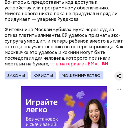
Во-вторых, предоставить код доступа к
устройству или программному обеспечению.
Ничего нового никто пока не придумал и вряд ли
придумает, — уверена Рудакова.
Жительница Москвы «убила» мужа через суд за
отказ платить алименты. Ей удалось признать экс-
супруга умершим, и теперь ребенок вместо выплат
от отца получает пенсию по потере кормильца. Как
Цель Дня «Побалуйте свою собаку» — выразить
москвичке это удалось и какими могут быть
своему питомцу любовь и внимание. В этот
последствия для человека, которого признали
праздник можно купить своей собаке какой-
мертвым на бумаге, —
в материале «ВМ»
.
Праздник любви, или Ту бе-Ав, отмечается в
нибудь деликатес, побольше поиграть с ней,
Израиле как местный аналог Дня святого
устроить длительную прогулку на природе или
Валентина. Влюбленные в этот день делают друг
ЗАКОНЫ
ЮРИСТЫ
МОШЕННИЧЕСТВО
просто почаще обнимать и гладить своего
другу сюрпризы, дарят цветы и подарки,
питомца.
устраивают свидания и признаются в своих
чувствах. Праздник уходит корнями в далекое
прошлое — во времена существования еврейской
традиции, когда девушки надевали белые платья и
водили хороводы в виноградниках, а юноши
искали себе невест.