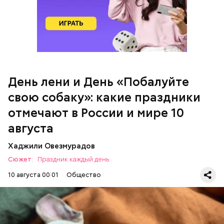
День «Побалуйте свою собаку»
День лени и День «Побалуйте
Праздник любви
свою собаку»: какие праздники
отмечают в России и мире 10
августа
Хаджили Овезмурадов
Сюжет:
Праздник каждый день
10 августа 00:01
Общество
День лени отмечается в США с целью напомнить о
важности отдыха и заботы о себе. 10 августа
следует провести пассивно. Например, полежать