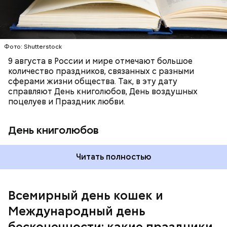
американский философ Жан-Пьер Ади Феньо в
1987 году. Так как цифра восемь похожа на знак
бесконечности, то и дата была выбрана «08.08». В
этот праздник организуются тематические лекции
по математике и философии, а также проводят
Фото: Shutterstock
выставки на тему бесконечности.
9 августа в России и мире отмечают большое
количество праздников, связанных с разными
сферами жизни общества. Так, в эту дату
справляют День книголюбов, День воздушных
поцелуев и Праздник любви.
День книголюбов
Читать полностью
Всемирный день кошек и
Международный день бесконечности
Международный день
бесконечности: какие праздники