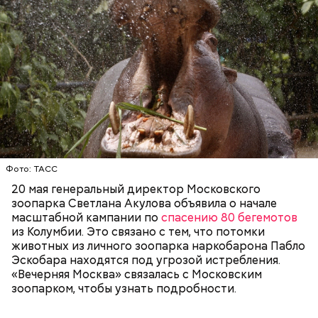
Как выбрать дыню
Противень ставится в духовку, разогретую до 180–
Фото: ТАСС
190 градусов. Спагетти из кабачка нужно запекать
25–30 минут.
20 мая генеральный директор Московского
зоопарка Светлана Акулова объявила о начале
масштабной кампании по
спасению 80 бегемотов
из Колумбии. Это связано с тем, что потомки
животных из личного зоопарка наркобарона Пабло
Эскобара находятся под угрозой истребления.
Также не нужно есть дыню до корки, потому что
«Вечерняя Москва» связалась с Московским
именно там скапливаются нитраты. И важно
зоопарком, чтобы узнать подробности.
тщательно ее мыть, чтобы не отравиться, добавила
собеседница «ВМ».