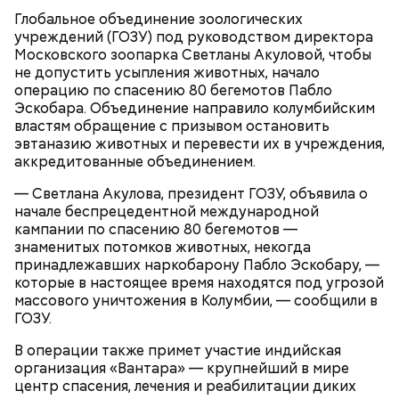
растительное масло;
Глобальное объединение зоологических
помидоры черри либо грунтовые.
учреждений (ГОЗУ) под руководством директора
Московского зоопарка Светланы Акуловой, чтобы
не допустить усыпления животных, начало
операцию по спасению 80 бегемотов Пабло
Эскобара. Объединение направило колумбийским
властям обращение с призывом остановить
эвтаназию животных и перевести их в учреждения,
беременным, кормящим женщинам;
аккредитованные объединением.
людям с ослабленной иммунной системой;
— Светлана Акулова, президент ГОЗУ, объявила о
пожилым;
начале беспрецедентной международной
детям.
кампании по спасению 80 бегемотов —
знаменитых потомков животных, некогда
принадлежавших наркобарону Пабло Эскобару, —
которые в настоящее время находятся под угрозой
массового уничтожения в Колумбии, — сообщили в
ГОЗУ.
Ингредиенты:
В операции также примет участие индийская
организация «Вантара» — крупнейший в мире
центр спасения, лечения и реабилитации диких