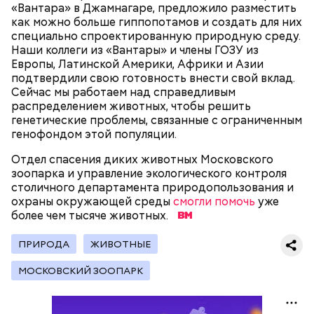
представлен фруктозой. С одной стороны — это
«Вантара» в Джамнагаре, предложило разместить
хорошо, потому что дает энергию. Но важно
как можно больше гиппопотамов и создать для них
помнить, что сладкими дынями не нужно сильно
специально спроектированную природную среду.
увлекаться, так же как и арбузами, людям с
Наши коллеги из «Вантары» и члены ГОЗУ из
сахарным диабетом и лишним весом, —
Европы, Латинской Америки, Африки и Азии
подчеркнула доктор.
подтвердили свою готовность внести свой вклад.
Сейчас мы работаем над справедливым
распределением животных, чтобы решить
генетические проблемы, связанные с ограниченным
генофондом этой популяции.
— Кабачки, порезанные кубиками, нужно легко
Отдел спасения диких животных Московского
обжарить на сковороде. К ним добавляются зелень
зоопарка и управление экологического контроля
петрушки, чеснок, соль и оливковое масло.
столичного департамента природопользования и
Получается очень вкусно, — поделился рецептом
охраны окружающей среды
смогли помочь
уже
Копылов.
более чем тысяче животных.
ПРИРОДА
ЖИВОТНЫЕ
с сахарным диабетом;
МОСКОВСКИЙ ЗООПАРК
лишним весом.