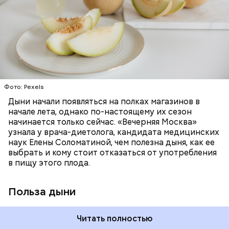
много энергии, чтобы ее усвоить, рассказала
антибиотиков
необходим для обновления кожи. Дыня
доктор. Кроме того, этот плод богат витаминами и
«делает пилинг изнутри», обновляет
минералами. Так, в дыне содержатся:
слизистые оболочки органов. А еще именно
ЗДОРОВЬЕ
ПРАВИЛЬНОЕ ПИТАНИЕ
бета-каротин обеспечивает дыне желтый
ОВОЩИ
ЛЕТО
ФРУКТЫ
цвет;
лютеин и зеаксантин — эти каротиноиды
отлично поддерживают наше зрение;
калий — оказывает мочегонное действие,
Фото: Pexels
поддерживает сердечно-сосудистую
систему и предотвращает скачки давления;
Дыни начали появляться на полках магазинов в
магний — помогает калию и не дает сосудам
начале лета, однако по-настоящему их сезон
спазмироваться.
начинается только сейчас. «Вечерняя Москва»
узнала у врача-диетолога, кандидата медицинских
наук Елены Соломатиной, чем полезна дыня, как ее
По мнению специалиста, здоровому человеку
выбрать и кому стоит отказаться от употребления
достаточно включать щавель в рацион несколько
в пищу этого плода.
раз в месяц. В небольших количествах в свежем
виде или припущенном на сковороде.
Польза дыни
Читать полностью