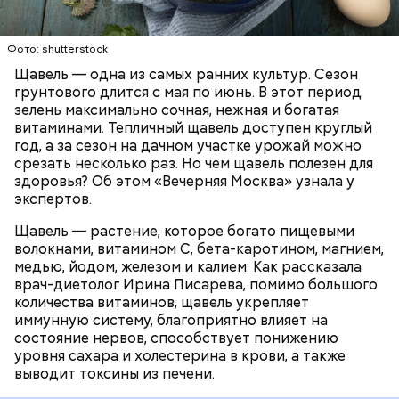
Опасность же щавеля состоит в том, что он
содержит большое количество щавелевой кислоты,
которая может способствовать образованию
Фото: shutterstock
камней в почках, объяснила диетолог.
Щавель — одна из самых ранних культур. Сезон
ЗДОРОВЬЕ
ВРАЧИ
РАСТЕНИЯ
грунтового длится с мая по июнь. В этот период
ПРОДУКТЫ
зелень максимально сочная, нежная и богатая
витаминами. Тепличный щавель доступен круглый
год, а за сезон на дачном участке урожай можно
срезать несколько раз. Но чем щавель полезен для
здоровья? Об этом «Вечерняя Москва» узнала у
экспертов.
Щавель — растение, которое богато пищевыми
волокнами, витамином С, бета-каротином, магнием,
медью, йодом, железом и калием. Как рассказала
врач-диетолог Ирина Писарева, помимо большого
количества витаминов, щавель укрепляет
иммунную систему, благоприятно влияет на
состояние нервов, способствует понижению
уровня сахара и холестерина в крови, а также
выводит токсины из печени.