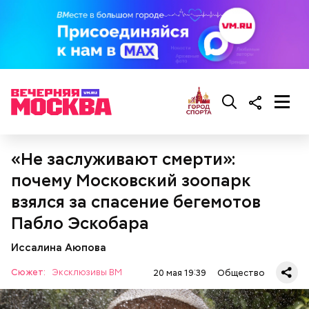
«Не заслуживают смерти»:
почему Московский зоопарк
взялся за спасение бегемотов
Кабачки, тушеные с курицей
Пабло Эскобара
Эндокринолог Куликова
Фото: Shutterstock
Уберут отеки и улучшат зрение:
Как приготовить домашний
объяснила, в чем заключается
диетолог Соломатина рассказала
Иссалина Аюпова
майонез: три простых рецепта
польза сезонных овощей и
о пользе кабачков
фруктов
Сюжет:
Эксклюзивы ВМ
20 мая 19:39
Общество