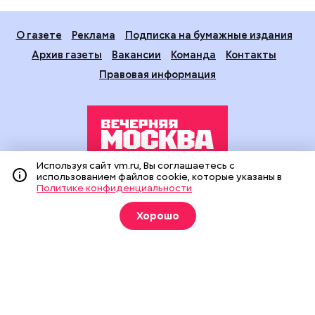
О газете
Реклама
Подписка на бумажные издания
Архив газеты
Вакансии
Команда
Контакты
Правовая информация
Используя сайт vm.ru, Вы соглашаетесь с
использованием файлов cookie, которые указаны в
Издание создано при финансовой поддержке Департамента
Политике конфиденциальности
средств массовой информации и рекламы города Москвы.
На сайте применяются рекомендательные технологии
Хорошо
(информационные технологии предоставления информации
на основе сбора, систематизации и анализа сведений,
относящихся к предпочтениям пользователей сети
«Интернет», находящихся на территории Российской
Федерации).
Сетевое издание "Вечерняя Москва" (18+) зарегистрировано
в Федеральной службе по надзору в сфере связи,
информационных технологий и массовых коммуникаций