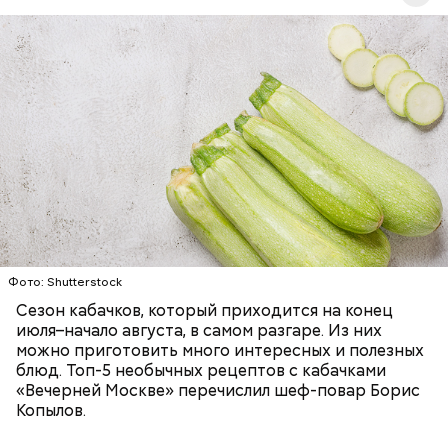
Ингредиенты:
— Наиболее распространенные борщ, щи, котлеты,
салаты, лаваш с творогом и сыром, пироги, омлет,
запеканка. Щавеля там везде используется
ЕДА
ОВОЩИ
РЕЦЕПТЫ
немного, поэтому никакого вреда от него не будет.
Чем разнообразнее рацион питания человека, тем
лучше. Потому что это исключает вероятность
возникновения дефицитов микроэлементов, —
заверил специалист.
Фото: Shutterstock
Фото: Shutterstock
Сезон кабачков, который приходится на конец
июля–начало августа, в самом разгаре. Из них
можно приготовить много интересных и полезных
блюд. Топ-5 необычных рецептов с кабачками
«Вечерней Москве» перечислил шеф-повар Борис
Вред дыни
Копылов.