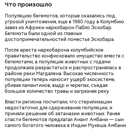
Что произошло
Популяцию бегемотов, которые оказались под
— Кабачки нужно натереть длинными слайсами
угрозой уничтожения, еще в 1980 году в Колумбию
(это можно сделать на специальной терке),
завез из Африки наркобарон Пабло Эскобар.
похожими на спагетти, и уложить в противень.
Бегемоты были одной из главных
Дальше нужно добавить немного растительного
достопримечательностей поместья Эскобара.
масла, соль, а сверху бросить хаотично
порезанную брынзу. Затем добавляются помидоры
После ареста наркобарона колумбийское
черри или грунтовые, — рассказал шеф-повар.
правительство конфисковало имущество вместе с
бегемотами, а популяция животных с годами
продолжала разрастаться и распространялась в
районе реки Магдалена. Высокая численность
популяции теперь наносит ущерб экосистеме,
— Там может содержаться огромное количество
убивая ламантинов, выдр и черепах, съедая
нитратов, которое вызовет головокружение,
большое количество травы и загрязняя реку.
гипоксию и ухудшение физического состояния, —
предостерегла Соломатина.
Власти региона посчитали, что стерилизации
недостаточно для сдерживания популяции, и
приняли решение об эвтаназии животных. Ранее
спасти бегемотов предлагал Анант Амбани — сын
кабачок;
самого богатого человека в Индии Мукеша Амбани.
брынза;