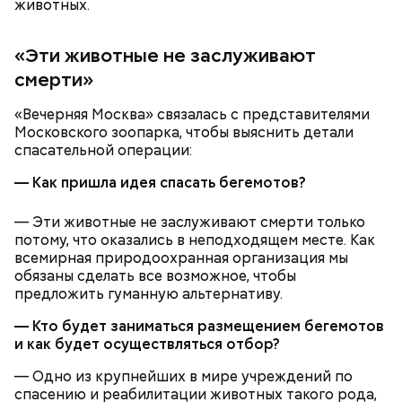
животных.
«Эти животные не заслуживают
смерти»
«Вечерняя Москва» связалась с представителями
Ранние плоды, по словам врача, лучше не есть:
Московского зоопарка, чтобы выяснить детали
спасательной операции:
Терапевт Кондрахин назвал
Чистит сосуды и защищает от
продукты и напитки, которые
— Как пришла идея спасать бегемотов?
рака: чем полезен кресс-салат
выводят токсины из организма
— Эти животные не заслуживают смерти только
потому, что оказались в неподходящем месте. Как
всемирная природоохранная организация мы
обязаны сделать все возможное, чтобы
предложить гуманную альтернативу.
Спагетти из кабачков
— Кто будет заниматься размещением бегемотов
и как будет осуществляться отбор?
— Одно из крупнейших в мире учреждений по
— В дыне содержится много сахара, который
спасению и реабилитации животных такого рода,