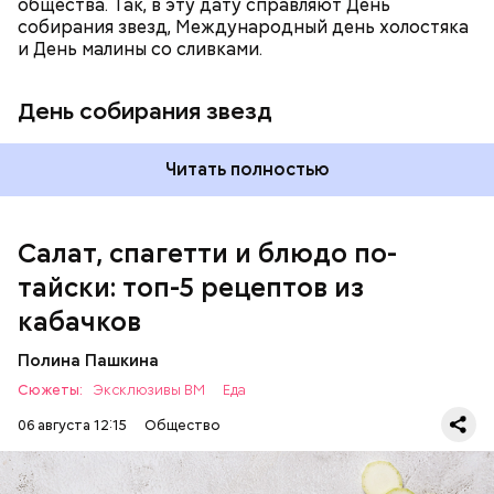
общества. Так, в эту дату справляют День
собирания звезд, Международный день холостяка
кабачок;
и День малины со сливками.
петрушка;
чеснок;
День собирания звезд
оливковое масло;
соль.
Читать полностью
Салат, спагетти и блюдо по-
тайски: топ-5 рецептов из
кабачков
Полина Пашкина
Сюжеты:
Эксклюзивы ВМ
Еда
06 августа 12:15
Общество