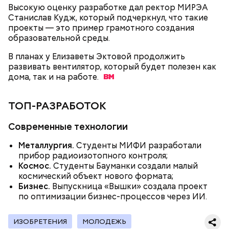
Высокую оценку разработке дал ректор МИРЭА
Станислав Кудж, который подчеркнул, что такие
проекты — это пример грамотного создания
образовательной среды.
В планах у Елизаветы Эктовой продолжить
развивать вентилятор, который будет полезен как
дома, так и на
работе.
День «Счастье случается»
Противень ставится в духовку, разогретую до 180–
190 градусов. Спагетти из кабачка нужно запекать
ТОП-РАЗРАБОТОК
25–30 минут.
Современные технологии
Металлургия.
Студенты МИФИ разработали
прибор радиоизотопного контроля;
Космос.
Студенты Бауманки создали малый
космический объект нового формата;
Бизнес.
Выпускница «Вышки» создала проект
по оптимизации бизнес-процессов через ИИ.
ИЗОБРЕТЕНИЯ
МОЛОДЕЖЬ