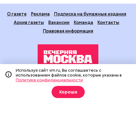
О газете
Реклама
Подписка на бумажные издания
Архив газеты
Вакансии
Команда
Контакты
Правовая информация
Используя сайт vm.ru, Вы соглашаетесь с
использованием файлов cookie, которые указаны в
Издание создано при финансовой поддержке Департамента
Политике конфиденциальности
средств массовой информации и рекламы города Москвы.
На сайте применяются рекомендательные технологии
Хорошо
(информационные технологии предоставления информации
на основе сбора, систематизации и анализа сведений,
относящихся к предпочтениям пользователей сети
«Интернет», находящихся на территории Российской
Федерации).
Сетевое издание "Вечерняя Москва" (18+) зарегистрировано
в Федеральной службе по надзору в сфере связи,
информационных технологий и массовых коммуникаций