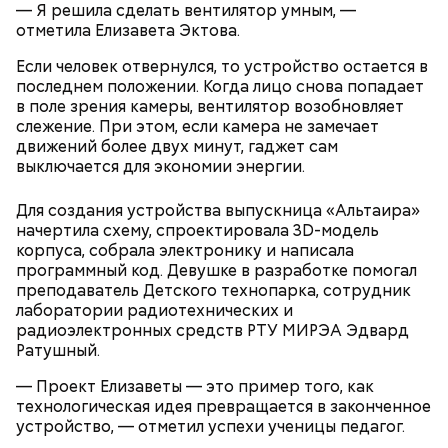
— Я решила сделать вентилятор умным, —
отметила Елизавета Эктова.
Если человек отвернулся, то устройство остается в
последнем положении. Когда лицо снова попадает
в поле зрения камеры, вентилятор возобновляет
слежение. При этом, если камера не замечает
движений более двух минут, гаджет сам
выключается для экономии энергии.
Для создания устройства выпускница «Альтаира»
День «Счастье случается» был инициирован
начертила схему, спроектировала 3D-модель
Тайным обществом счастливых людей, чтобы
Кабачки, тушеные с курицей
корпуса, собрала электронику и написала
напомнить людям, что счастье на самом деле
программный код. Девушке в разработке помогал
кроется в мелочах. Отпраздновать этот день
Эндокринолог Куликова
Уберут отеки и улучшат зрение:
Как приготовить домашний
объяснила, в чем заключается
преподаватель Детского технопарка, сотрудник
можно, поделившись с другими людьми
диетолог Соломатина рассказала
майонез: три простых рецепта
польза сезонных овощей и
лаборатории радиотехнических и
счастливыми моментами из своей жизни.
о пользе кабачков
фруктов
радиоэлектронных средств РТУ МИРЭА Эдвард
Ратушный.
— Проект Елизаветы — это пример того, как
технологическая идея превращается в законченное
устройство, — отметил успехи ученицы педагог.