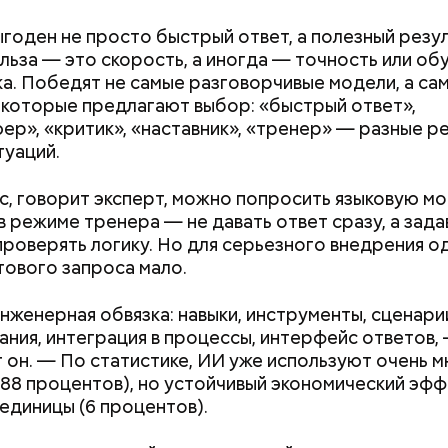
ным диабетом;
весом.
ыгоден не просто быстрый ответ, а полезный резул
ти из кабачков
льза — это скорость, а иногда — точность или об
а. Победят не самые разговорчивые модели, а са
 которые предлагают выбор: «быстрый ответ»,
ер», «критик», «наставник», «тренер» — разные р
туаций.
с, говорит эксперт, можно попросить языковую м
в режиме тренера — не давать ответ сразу, а зада
проверять логику. Но для серьезного внедрения о
тового запроса мало.
нженерная обвязка: навыки, инструменты, сценари
ания, интеграция в процессы, интерфейс ответов,
 он. — По статистике, ИИ уже используют очень м
(88 процентов), но устойчивый экономический эф
единицы (6 процентов).