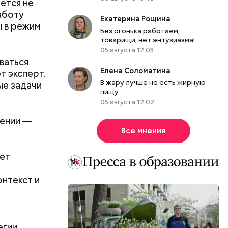
ется не
работу
Екатерина Рощина
ы в режим
Без огонька работаем,
товарищи, нет энтузиазма!
05 августа 12:03
ть
ваться
ь и
 людям:
Елена Соломатина
т эксперт.
ецептом
В жару лучше не есть жирную
ые задачи
пищу
05 августа 12:02
лении —
Все мнения
ует
онтекст и
егии