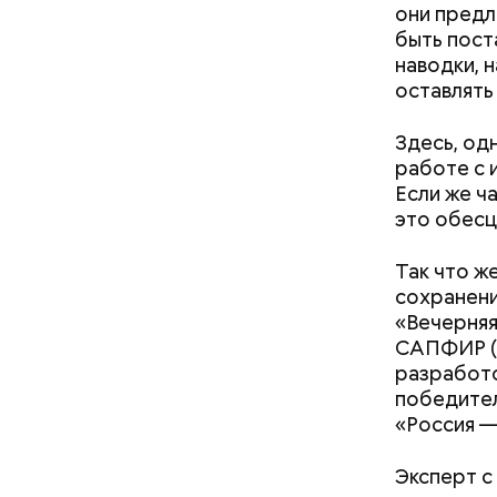
они предл
быть пост
наводки, 
оставлять
Здесь, од
работе с 
Если же ч
это обесц
кабачок
брынза;
Так что ж
растите
сохранени
Ранние пло
помидор
«Вечерняя
САПФИР (
разработо
победите
«Россия —
Эксперт с