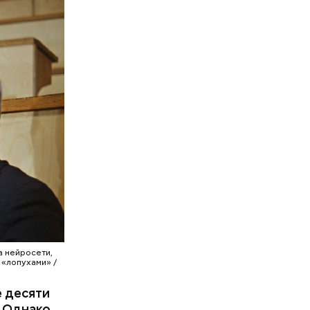
 которое
го
усов.
а нейросети,
 «лопухами» /
е десяти
. Однако