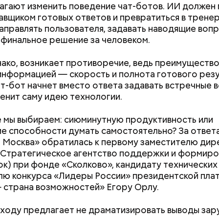
агают изменить поведение чат-ботов. ИИ должен
авщиком готовых ответов и превратиться в тренер
направлять пользователя, задавать наводящие воп
 финальное решение за человеком.
нако, возникает противоречие, ведь преимущество
информацией — скорость и полнота готового резу
Хотела спасти малыша: как
Вода за 10 тыся
ат-бот начнет вместо ответа задавать встречные 
мать и сын погибли при
японский напит
енит саму идею технологии.
падении из окна в Раменском
лишний вес
;
е мы выбираем: сиюминутную продуктивность или
льное масло;
е способности думать самостоятельно? За ответ
ды, по словам врача, лучше не есть:
ы черри либо грунтовые.
 Москва» обратилась к первому заместителю дир
Стратегическое агентство поддержки и формиро
к) при фонде «Сколково», кандидату технических 
лю конкурса «Лидеры России» президентской пл
 страна возможностей» Егору Орлу.
Терапевт Кондрах
Чистит сосуды и 
 ходу предлагает не драматизировать выводы за
продукты и напит
от рака: чем поле