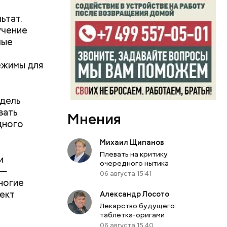
ьтат.
учение
мые
ежимы для
одель
вать
Мнения
дного
Михаил Щипанов
Плевать на критику
и
очередного нытика
 —
06 августа 15:41
ногие
фект
Александр Лосото
Лекарство будущего:
таблетка-оригами
06 августа 15:40