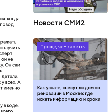
токсины из
 —
ия: когда
Новости СМИ2
 повод
дражать
Проще, чем кажется
 получить
ксперт
 он не
у. Он сам
ь
 детали.
у всех. А
фруктозой.
 100 тысяч
Как узнать, снесут ли дом по
ет именно
 Но важно
дарства при
реновации в Москве: где
к же как и
ии: кто может
искать информацию и сроки
 какие нужны
 в коде,
 всего