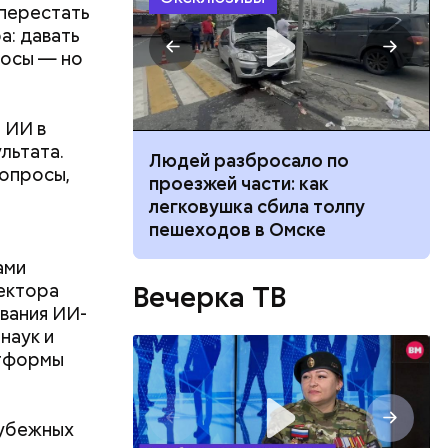
 перестать
а: давать
росы — но
 ИИ в
льтата.
ч: поможет ли
Людей разбросало по
вопросы,
ок сбросить
проезжей части: как
легковушка сбила толпу
пешеходов в Омске
ами
Вечерка ТВ
ектора
вания ИИ-
наук и
атформы
ин назвал
защищает
рубежных
ки,
зен кресс-