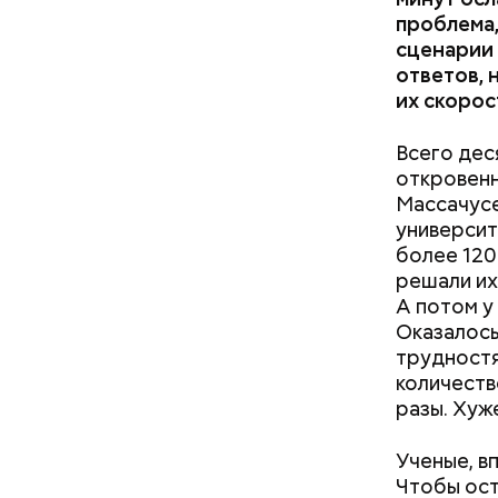
проблема,
сценарии 
ответов, 
их скорос
Всего дес
береме
— Кабачки
откровенн
людям с
специальн
Массачусе
пожилы
Дальше ну
университ
детям.
бросить х
более 120
черри или
решали их
А потом у
Оказалось
трудностя
количеств
разы. Хуж
Ученые, в
Чтобы ост