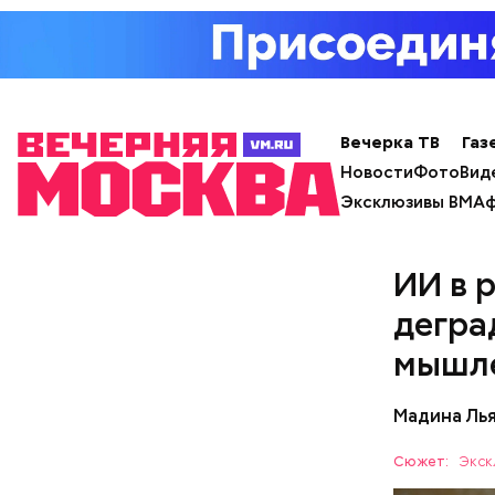
скапливаю
отравитьс
Вечерка ТВ
Газ
Новости
Фото
Вид
Эксклюзивы ВМ
Аф
ИИ в 
дегра
мышл
Мадина Ль
Сюжет:
Экск