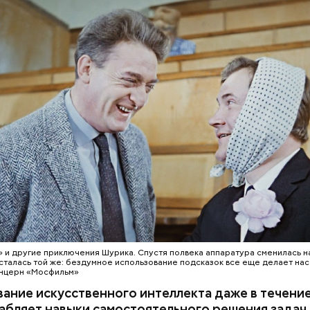
ет содержаться огромное количество нитратов,
оловокружение, гипоксию и ухудшение физическо
 ставится в духовку, разогретую до 180–190 град
, — предостерегла Соломатина.
из кабачка нужно запекать 25–30 минут.
 и другие приключения Шурика. Спустя полвека аппаратура сменилась н
сталась той же: бездумное использование подсказок все еще делает нас
онцерн «Мосфильм»
ание искусственного интеллекта даже в течени
абляет навыки самостоятельного решения задач