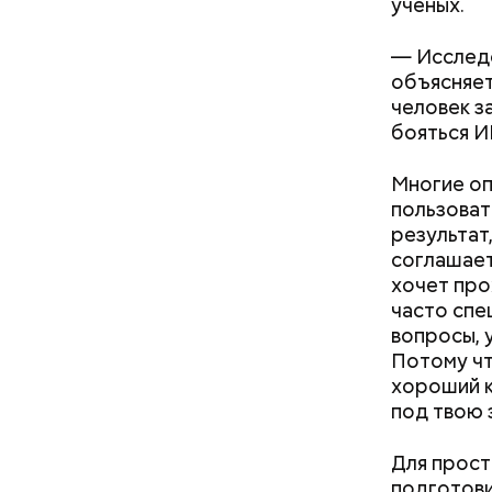
ученых.
— Исследо
объясняет
человек з
бояться И
Многие оп
пользоват
результат
соглашает
хочет про
часто спе
вопросы, у
Потому чт
— В дыне 
хороший к
С одной с
Ингредие
под твою 
помнить, ч
арбузами,
Для прост
подчеркну
подготови