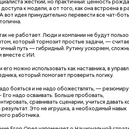
циалиста жесткий, но практичный: ценность рожда
доступа к модели, а от того, как она встроена в 
 А вот идея принудительно перевести все чат-бот
топична.
, порезанные кубиками, нужно легко обжарить на
етолог предупредила: не для всех дыня может бы
так не работает. Люди и компании не будут пользо
. К ним добавляются зелень петрушки, чеснок, сол
В первую очередь ее стоит есть с осторожностью
том, который тормозит простые задачи, — считае
 масло. Получается очень вкусно, — поделился р
ичный путь — гибридный. Рутину ускоряем, сложн
 вместе с ИИ.
и его можно использовать как наставника, в управ
едника, который помогает проверить логику.
адо бояться и не надо обожествлять, — резюмир
— Его надо осваивать. Больше пробовать,
нтировать, сравнивать сценарии, учиться давать к
 результат. Это не игрушка, а необходимый навык
ого работника.
ние Егор Орел напоминает о Национальной страт