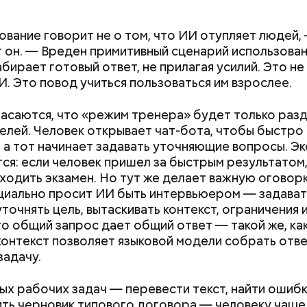
которые выводят 
салат
организма
вание говорит не о том, что ИИ отупляет людей,
 он. — Вреден примитивный сценарий использован
абирает готовый ответ, не прилагая усилий. Это не
И. Это повод учиться пользоваться им взрослее.
асаются, что «режим тренера» будет только раз
елей. Человек открывает чат-бота, чтобы быстро
, а тот начинает задавать уточняющие вопросы. Э
ся: если человек пришел за быстрым результатом,
ходить экзамен. Но тут же делает важную оговорк
циально просит ИИ быть интервьюером — задават
точнять цель, вытаскивать контекст, ограничения и
о общий запрос дает общий ответ — такой же, как 
содержится много сахара, который представлен 
Как поменять батареи дома и
Как получить до
онтекст позволяет языковой модели собрать отв
тороны — это хорошо, потому что дает энергию.
нты:
не получить штраф
рублей от госу
задачу.
то сладкими дынями не нужно сильно увлекаться, та
трудной ситуац
 людям с сахарным диабетом и лишним весом, —
претендовать и
ых рабочих задач — перевести текст, найти ошибку
ла доктор.
документы
ть черновик типового договора — человеку чаще