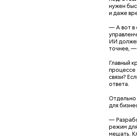
нужен быс
и даже вр
— А вот в
управленч
ИИ должен
точнее, —
Главный кр
процессе 
связи? Ес
ответа.
Отдельно 
для бизне
— Разрабо
режим для
мешать. К