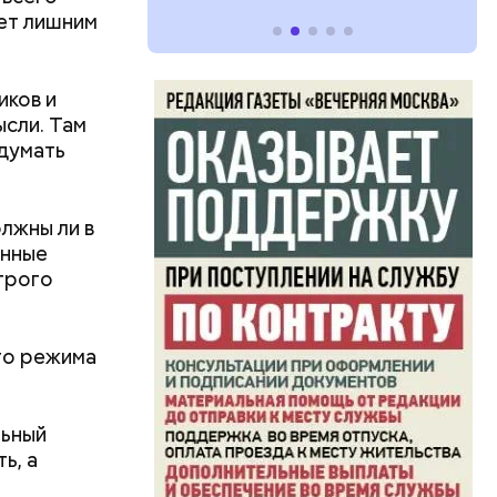
ет лишним
иков и
ысли. Там
 думать
олжны ли в
онные
трого
го режима
льный
ь, а