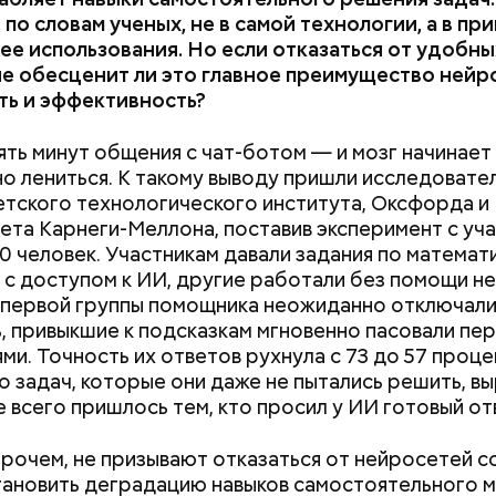
 по словам ученых, не в самой технологии, а в п
ее использования. Но если отказаться от удобны
не обесценит ли это главное преимущество ней
ть и эффективность?
ять минут общения с чат-ботом — и мозг начинает
нным, кормящим женщинам;
 нужно натереть длинными слайсами (это можно с
о лениться. К такому выводу пришли исследовател
 ослабленной иммунной системой;
ой терке), похожими на спагетти, и уложить в прот
тского технологического института, Оксфорда и
м;
жно добавить немного растительного масла, соль,
ета Карнеги-Меллона, поставив эксперимент с уч
аотично порезанную брынзу. Затем добавляются
0 человек. Участникам давали задания по математ
 грунтовые, — рассказал шеф-повар.
 с доступом к ИИ, другие работали без помощи н
 первой группы помощника неожиданно отключали
, привыкшие к подсказкам мгновенно пасовали пе
ми. Точность их ответов рухнула с 73 до 57 проце
о задач, которые они даже не пытались решить, в
е всего пришлось тем, кто просил у ИИ готовый от
прочем, не призывают отказаться от нейросетей с
ановить деградацию навыков самостоятельного 